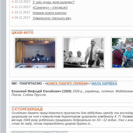
»
15.12.2017
У чиїх руках доля коледжу?
»
11.12.2017
«Сонечку» – п’ятдесят!
»
10.11.2017
Новини освіти коротко
»
04.11.2017
Університет третього віку
ЦІКАВІ ФОТО
3 фото
3 фото
3 фото
МИ - ПАМ’ЯТАЄМО - «
КНИГА ПАМ’ЯТІ УКРАЇНИ
» /
МАЛА КИРІЇВКА
Кошовий Мефодій Євсейович (1926)
1926 р., українець, селянин. Мобілізова
Похов. Східна Пруссія.
З ІСТОРІЇ БЕРШАДІ
Особливо багато праці довелося прикласти для відбудови заводу та господ
цукровиків на чолі з комуністом директором цукрового комбінату К. П. Казі
місяців 1944 року робітники працювали добровільно по 10—12 годин. Уже з жо
став до ладу, почав переробляти цукрові буряки із...