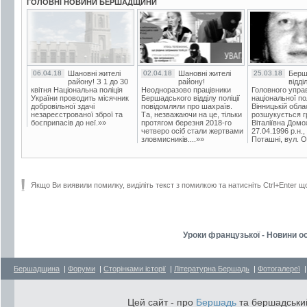
ГОЛОВНІ НОВИНИ БЕРШАДЩИНИ
06.04.18
Шановні жителі
02.04.18
Шановні жителі
25.03.18
Берш
району! З 1 до 30
району!
відді
квітня Національна поліція
Неодноразово працівники
Головного упра
України проводить місячник
Бершадського відділу поліції
національної пол
добровільної здачі
повідомляли про шахраїв.
Вінницькій обла
незареєстрованої зброї та
Та, незважаючи на це, тільки
розшукується гр
боєприпасів до неї.»»
протягом березня 2018-го
Віталіївна Домо
четверо осіб стали жертвами
27.04.1996 р.н.,
зловмисників....»»
Поташні, вул. Ос
Якщо Ви виявили помилку, виділіть текст з помилкою та натисніть Ctrl+Enter щ
Уроки французької - Новини ос
Бершадщина
|
Форуми
|
Сторінками історії
|
Літературна Бершадь
|
Фотогалереї
Цей сайт - про
Бершадь
та бершадський