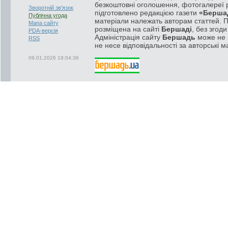
безкоштовні оголошення, фотогалереї р
Зворотній зв'язок
підготовлено редакцією газети
«Берша
Публічна угода
матеріали належать авторам статтей. 
Мапа сайту
розміщена на сайті
Бершаді
, без згод
PDA-версія
Адміністрація сайту
Бершадь
може не п
RSS
не несе відповідальності за авторські м
09.01.2026 19:04:36