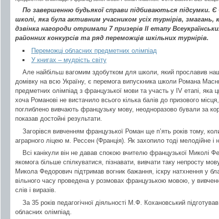
По завершенню будьякої справи підбиваються підсумки. Є 
школі, яка була активним учасником усіх турнірів, змагань, 
дзвінка нагороди отримали 7 призерів II етапу Всеукраїнськи
районних конкурсів та ряд переможців шкільних турнірів.
Переможці обласних предметних олімпіад
У книгах – мудрість світу
Але найбільш вагомим здобутком для школи, який прославив на
домівку на всю Україну, є перемога випускника школи Романа Масню
предметних олімпіад з французької мови та участь у IV етапі, яка ц
хоча Романові не вистачило всього кілька балів до призового місця,
поглиблено вивчають французьку мову, неодноразово бували за ко
показав достойні результати.
Загорівся вивченням французької Роман ще п’ять років тому, коли
аграрного ліцею м. Рессен (Франція). Як захопило тоді мелодійне і 
Всі канікули він не давав спокою вчителю французької Миколі Ф
якомога більше спілкуватися, пізнавати, вивчати таку непросту мов
Микола Федорович підтримав вогник бажання, іскру натхнення у бл
вільного часу проведена у розмовах французькою мовою, у вивченн
слів і виразів.
За 35 років педагогічної діяльності М.Ф. Кохановський підготува
обласних олімпіад.