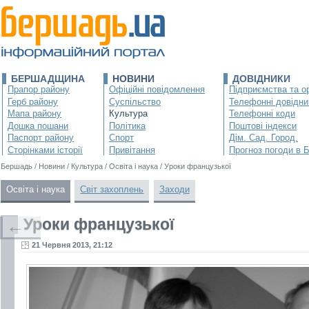
БЕРШАДЩИНА
НОВИНИ
ДОВІДНИКИ
Прапор району
Офіційні повідомлення
Підприємства та ор
Герб району
Суспільство
Телефонні довідни
Мапа району
Культура
Телефонні коди
Дошка пошани
Політика
Поштові індекси
Паспорт району
Спорт
Дім. Сад. Город.
Сторінками історії
Привітання
Прогноз погоди в 
Бершадь
/
Новини
/
Культура
/
Освіта і наука
/
Уроки французької
Освіта і наука
Світ захоплень
Заходи
Уроки французької
←
21 Червня 2013, 21:12