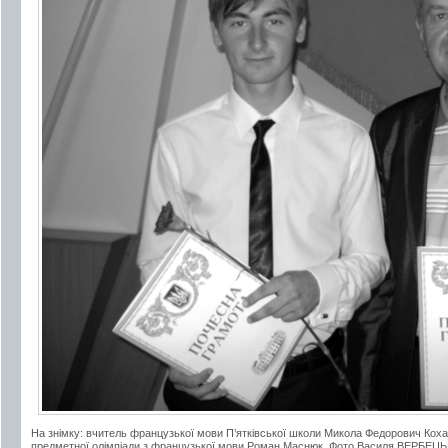
На знімку: вчитель французької мови П’ятківської школи Микола Федорович Кохан
предметної олімпіади з французької мови Роман Маснюк. Фото Василя ВЕРБЕЦ