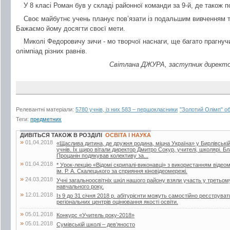
У 8 класі Роман був у складі районної команди за 9-й, де також п
Своє майбутнє учень планує пов’язати із подальшим вивченням 
Бажаємо йому досягти своєї мети.
Миколі Федоровичу зичи - мо творчої наснаги, ще багато прагнуч
олімпіад різних равнів.
Світлана ДЖУРА, заступник директор
Релевантні матеріали:
5780 учнів, із них 583 – першокласники
"Золотий Олімп" о
Теги:
предметних
ДИВІТЬСЯ ТАКОЖ В РОЗДІЛІ
ОСВІТА І НАУКА
»
01.04.2018
«Щаслива дитина, де дружня родина, міцна Україна» у Бирлівській ш
учнів. Їх щиро вітали директор Дмитро Сокур, учителі, школярі. 
Процанін подякував колективу за...
»
01.04.2018
* Урок-лекцію «Відомі скрипалі-виконавці» з використанням відеом
ім. Р. А. Скалецького за сприяння кіновідеомережі.
»
24.03.2018
Учні загальноосвітніх шкіл нашого району взяли участь у третьом
навчального року.
»
12.01.2018
Із 9 до 31 січня 2018 р. абітурієнти можуть самостійно реєструв
регіональних центрів оцінювання якості освіти.
»
05.01.2018
Конкурс «Учитель року-2018»
»
05.01.2018
Сумівській школі – дев’яносто