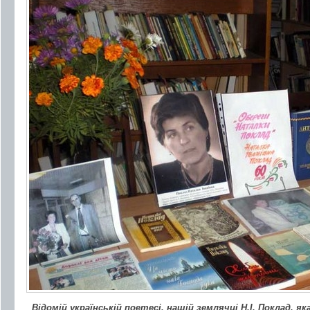
Відомій українській поетесі, нашій землячці Н.І. Поклад, я