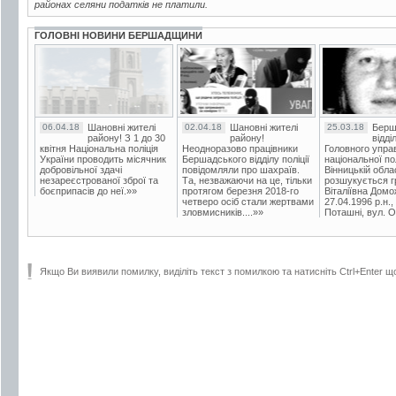
районах селяни податків не платили.
ГОЛОВНІ НОВИНИ БЕРШАДЩИНИ
06.04.18
Шановні жителі
02.04.18
Шановні жителі
25.03.18
Берш
району! З 1 до 30
району!
відді
квітня Національна поліція
Неодноразово працівники
Головного упра
України проводить місячник
Бершадського відділу поліції
національної пол
добровільної здачі
повідомляли про шахраїв.
Вінницькій обла
незареєстрованої зброї та
Та, незважаючи на це, тільки
розшукується гр
боєприпасів до неї.»»
протягом березня 2018-го
Віталіївна Домо
четверо осіб стали жертвами
27.04.1996 р.н.,
зловмисників....»»
Поташні, вул. Ос
Якщо Ви виявили помилку, виділіть текст з помилкою та натисніть Ctrl+Enter щ