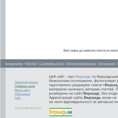
Виставка до ювілею поетеси-земл
Бершадщина
|
Форуми
|
Сторінками історії
|
Літературна Бершадь
|
Фотогалереї
Цей сайт - про
Бершадь
та бершадський
безкоштовні оголошення, фотогалереї р
Зворотній зв'язок
підготовлено редакцією газети
«Берша
Публічна угода
матеріали належать авторам статтей. 
Мапа сайту
розміщена на сайті
Бершаді
, без згод
PDA-версія
Адміністрація сайту
Бершадь
може не п
RSS
не несе відповідальності за авторські м
09.01.2026 09:15:29