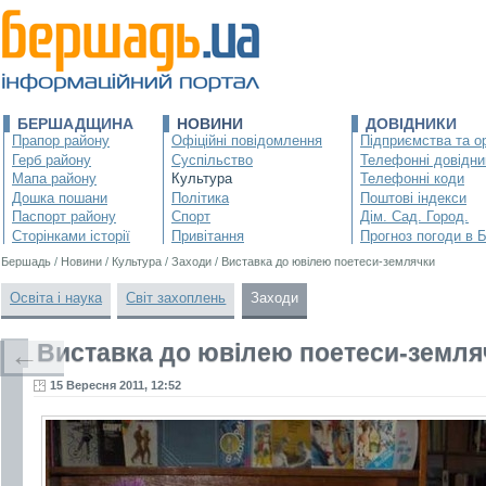
БЕРШАДЩИНА
НОВИНИ
ДОВІДНИКИ
Прапор району
Офіційні повідомлення
Підприємства та ор
Герб району
Суспільство
Телефонні довідни
Мапа району
Культура
Телефонні коди
Дошка пошани
Політика
Поштові індекси
Паспорт району
Спорт
Дім. Сад. Город.
Сторінками історії
Привітання
Прогноз погоди в 
Бершадь
/
Новини
/
Культура
/
Заходи
/
Виставка до ювілею поетеси-землячки
Освіта і наука
Світ захоплень
Заходи
Виставка до ювілею поетеси-земля
←
15 Вересня 2011, 12:52