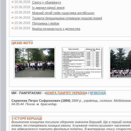
»
16.06.2018
Свято у «Барвінку»
»
15.06.2018
Із джерел рідної землі
»
15.06.2018
Мовний літній табір «щаслива англійська»
»
15.06.2018
Таланти бершадщини отримали грошові премії
»
15.06.2018
Підтримка і любов
»
15.06.2018
Країна починається з дитинства
ЦІКАВІ ФОТО
27 фото
2 фото
19 фото
МИ - ПАМ’ЯТАЄМО - «
КНИГА ПАМ’ЯТІ УКРАЇНИ
» /
М'ЯКОХІД
Скрипник Петро Софронович (1894)
1894 р., українець, селянин. Мобілізова
04.05.44. Похов. м. Краснодар.
З ІСТОРІЇ БЕРШАДІ
Виникнення козацтва посилило оборонне значення Бершаді. Ще в першій половин
втікачі, які створювали козацькі загони. Існування «непослушного» населення
яке відмовлялося платити феодальні податки. В матеріалах опису староства 