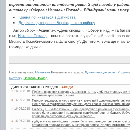
вересня виповнилося шістдесят років. З цієї нагоди у районн
виставку «Обереги Наталки Поклад». Відвідувачі мали змогу
Країна починається з дитинства
До річниці утворення Бершадського району
Автор збірок «Акценти», «День сповіді», «Обереги надії» та багат
книг,
Наталка Поклад
– помітна постать в українській поезії, вона 
Михайла Коцюбинського та „Благовісту”. До того ж, вона ще й тала
громадська діячка.
Населені пункти:
Маньківка
Релевантні матеріали:
Лунали народні пісні
«Різдвян
виставку
Наталка Поклад
ДИВІТЬСЯ ТАКОЖ В РОЗДІЛІ
ЗАХОДИ
»
16.06.2018
Підбито підсумки конкурсу малюнків на тему «Книга у моєму житті»
місячника краєзнавчої книги.
»
16.06.2018
Гарною традицією в нас стали свята-зустрічі однокласників, які м
Нещодавно зустрілися випускники двох класів, які закінчили школу
»
16.06.2018
На базі ДНЗ «Малятко» м. Бершаді відбувся районний фестиваль-к
ньому були запрошені працівники дошкільної освіти, батьки, бабусі 
причетні до виховання дітей дошкільного...
»
16.06.2018
відбувся в останній день травня. Усім вихованцям, які закінчили 
початкової спеціалізованої мистецької освіти. На урочистостях бул