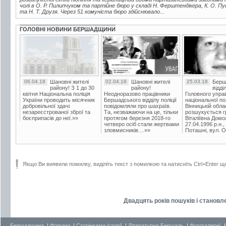
чолі в О. Р. Пилипчуком та партійне бюро у складі Н. Ферштендікера, К. О. Пу
та Н. Т. Друзя. Через 51 комуніста бюро здійснювало...
ГОЛОВНІ НОВИНИ БЕРШАДЩИНИ
06.04.18
Шановні жителі
02.04.18
Шановні жителі
25.03.18
Берш
району! З 1 до 30
району!
відді
квітня Національна поліція
Неодноразово працівники
Головного упра
України проводить місячник
Бершадського відділу поліції
національної пол
добровільної здачі
повідомляли про шахраїв.
Вінницькій обла
незареєстрованої зброї та
Та, незважаючи на це, тільки
розшукується гр
боєприпасів до неї.»»
протягом березня 2018-го
Віталіївна Домо
четверо осіб стали жертвами
27.04.1996 р.н.,
зловмисників....»»
Поташні, вул. Ос
Якщо Ви виявили помилку, виділіть текст з помилкою та натисніть Ctrl+Enter щ
Двадцять років пошуків і становл
Бершадщина
|
Форуми
|
Сторінками історії
|
Літературна Бершадь
|
Фотогалереї