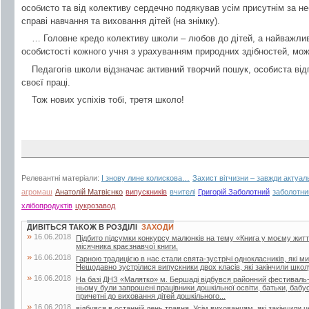
особисто та від колективу сердечно подякував усім присутнім за не
справі навчання та виховання дітей (на знімку).
… Головне кредо колективу школи – любов до дітей, а найважли
особистості кожного учня з урахуванням природних здібностей, мож
Педагогів школи відзначає активний творчий пошук, особиста відп
своєї праці.
Тож нових успіхів тобі, третя школо!
Релевантні матеріали:
І знову лине колискова…
Захист вітчизни – завжди актуал
агромаш
Анатолій Матвієнко
випускників
вчителі
Григорій Заболотний
заболотни
хлібопродуктів
цукрозавод
ДИВІТЬСЯ ТАКОЖ В РОЗДІЛІ
ЗАХОДИ
»
16.06.2018
Підбито підсумки конкурсу малюнків на тему «Книга у моєму житті»
місячника краєзнавчої книги.
»
16.06.2018
Гарною традицією в нас стали свята-зустрічі однокласників, які м
Нещодавно зустрілися випускники двох класів, які закінчили школу
»
16.06.2018
На базі ДНЗ «Малятко» м. Бершаді відбувся районний фестиваль-к
ньому були запрошені працівники дошкільної освіти, батьки, бабусі 
причетні до виховання дітей дошкільного...
»
16.06.2018
відбувся в останній день травня. Усім вихованцям, які закінчили 