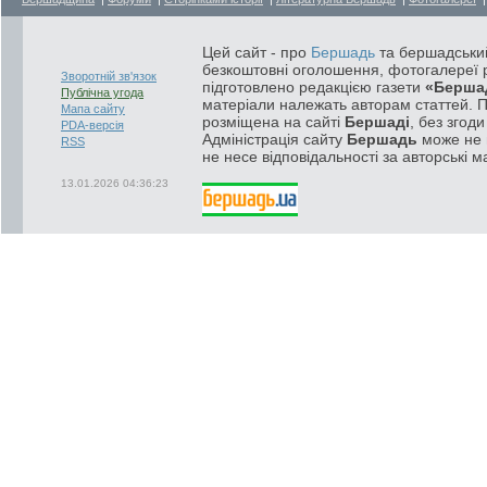
Цей сайт - про
Бершадь
та бершадський
безкоштовні оголошення, фотогалереї р
Зворотній зв'язок
підготовлено редакцією газети
«Берша
Публічна угода
матеріали належать авторам статтей. 
Мапа сайту
розміщена на сайті
Бершаді
, без згод
PDA-версія
Адміністрація сайту
Бершадь
може не п
RSS
не несе відповідальності за авторські м
13.01.2026 04:36:23