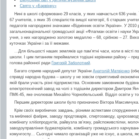
Свято у «Барвінку»
Нині в школі сформовано 29 класів, у яких навчається 636 учнів.
67 учителів, з яких 35 спеціалістів вищої категорії, 6 старших учите
педагогів нагороджені значками «Відмінник освіти України». У 2010
загальнонаціональної громадської акції «Флагман освіти і науки Ук
учня, з них нагороджено золотою медаллю – 68, срібною – 27. Вих
куточках України і за її межами.
…Для більшості наших земляків ще пам’ятні часи, коли в місті п
школи. І цим питанням переймалися тодішні керівники району – пре
голова районної ради
Григорій Заболотний
.
Багато сприяв народний депутат України
Анатолій Матвієнко
(оби
справді народна будова – школу у не зовсім сприятливий економіч
якій брали участь різні підприємства. Основним замовником будів
електротехнічний завод на чолі з тодішнім директором Дмитром Ян
ПМК-45, яке очолював Михайло Чорнобельський. Відділ освіти у т
Першим директором школи було призначено Віктора Максимчука
Крім своїх виробничих завдань, різними аспектами спорудження
та меблевої фабрик, заводу продтоварів, спиртозаводу, цукрозавод
комбінату хлібопродуктів, райвузла зв’язку, райспоживспілки, моло
заводоуправління будматеріалів, комбінату громадського харчуванн
комунгоспу… Сьогодні чимало організацій уже не існує, а школа, я