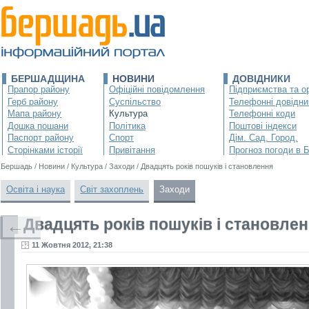
БЕРШАДЩИНА
НОВИНИ
ДОВІДНИКИ
Прапор району
Офіційні повідомлення
Підприємства та ор
Герб району
Суспільство
Телефонні довідни
Мапа району
Культура
Телефонні коди
Дошка пошани
Політика
Поштові індекси
Паспорт району
Спорт
Дім. Сад. Город.
Сторінками історії
Привітання
Прогноз погоди в 
Бершадь
/
Новини
/
Культура
/
Заходи
/
Двадцять років пошуків і становлення
Освіта і наука
Світ захоплень
Заходи
Двадцять років пошуків і становле
←
11 Жовтня 2012, 21:38