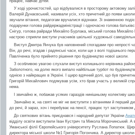
працює, навчає дітей.
У ході урочистостей, що відбувалися в просторому актовому залі,
Валерій Дунаєвський, називали усіх, хто причетний до появи школи, 
звучали вітання, педагогам вручалися відзнаки. Зі знаменною поді
подарунки голова райдержадміністрації і одночасно голова батьків
Снігур, голова райради Михайло Бурлака, міський голова Михайло
настрою сприяли виступи учасників шкільної художньої самодіяльност
Виступ Дмитра Янчука був наповнений спогадами про непрості 
Він, до речі, згадав і радянські часи, коли ще з волі тодішнього пе
Павліченка було прийнято рішення про будівництво нової школи.
З особливою увагою слухали виступ колишнього керівника району,
Заболотного, на долю якого випало найбільше турбот по будівництву
однією з найкращих в Україні. І щиро вдячний долі, що був причетни
Григорій Михайлович подякував усім, хто брав участь у великій спра
нема.
І звичайно ж, побажав усяких гараздів нинішньому колективу шко
Звичайно ж, на святі не міг не виступити з вітаннями й перший д
до речі, й зараз, хоч і перебуває на пенсії, працює тут заступником
До святкових вітань приєднався і народний депутат України
Анат
відділу освіти виступили Іван Кустрич та Микола Морочинський. А 
Уманської філії Європейського університету Руслана Лопатюк. Щиро
директора міської школи №1 Григорія Погончика. А директор школи