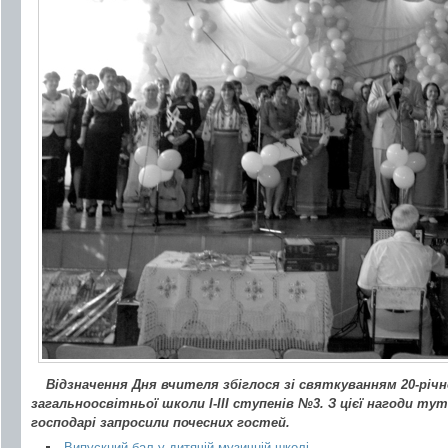
Відзначення Дня вчителя збіглося зі святкуванням 20-річ
загальноосвітньої школи І-ІІІ ступенів №3. З цієї нагоди тут
господарі запросили почесних гостей.
Випускний бал у дитячій музичній школі