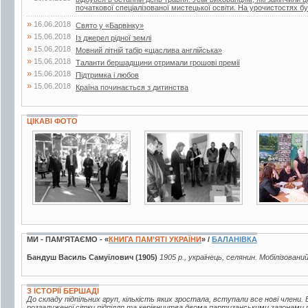
початкової спеціалізованої мистецької освіти. На урочистостях бул
»
16.06.2018
Свято у «Барвінку»
»
15.06.2018
Із джерел рідної землі
»
15.06.2018
Мовний літній табір «щаслива англійська»
»
15.06.2018
Таланти бершадщини отримали грошові премії
»
15.06.2018
Підтримка і любов
»
15.06.2018
Країна починається з дитинства
ЦІКАВІ ФОТО
6 фото
2 фото
3 фото
МИ - ПАМ’ЯТАЄМО - «
КНИГА ПАМ’ЯТІ УКРАЇНИ
» /
БАЛАНІВКА
Бандуш Василь Самуїлович (1905)
1905 р., українець, селянин. Мобілізовани
З ІСТОРІЇ БЕРШАДІ
До складу підпільних груп, кількість яких зростала, вступали все нові члени. В
розгалуженої сітки підпілля та керівництва двома партизанськими загонами 