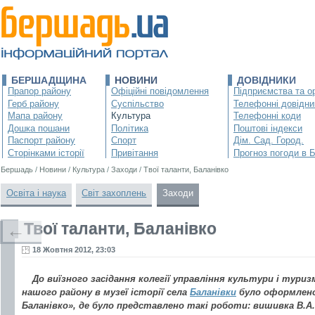
БЕРШАДЩИНА
НОВИНИ
ДОВІДНИКИ
Прапор району
Офіційні повідомлення
Підприємства та ор
Герб району
Суспільство
Телефонні довідни
Мапа району
Культура
Телефонні коди
Дошка пошани
Політика
Поштові індекси
Паспорт району
Спорт
Дім. Сад. Город.
Сторінками історії
Привітання
Прогноз погоди в 
Бершадь
/
Новини
/
Культура
/
Заходи
/
Твої таланти, Баланівко
Освіта і наука
Світ захоплень
Заходи
Твої таланти, Баланівко
←
18 Жовтня 2012, 23:03
До виїзного засідання колегії управління культури і туриз
нашого району в музеї історії села
Баланівки
було оформлено
Баланівко», де було представлено такі роботи: вишивка В.А