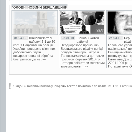
ГОЛОВНІ НОВИНИ БЕРШАДЩИНИ
06.04.18
Шановні жителі
02.04.18
Шановні жителі
25.03.18
Берш
району! З 1 до 30
району!
відді
квітня Національна поліція
Неодноразово працівники
Головного упра
України проводить місячник
Бершадського відділу поліції
національної пол
добровільної здачі
повідомляли про шахраїв.
Вінницькій обла
незареєстрованої зброї та
Та, незважаючи на це, тільки
розшукується гр
боєприпасів до неї.»»
протягом березня 2018-го
Віталіївна Домо
четверо осіб стали жертвами
27.04.1996 р.н.,
зловмисників....»»
Поташні, вул. Ос
Якщо Ви виявили помилку, виділіть текст з помилкою та натисніть Ctrl+Enter щ