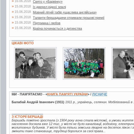
»
16.06.2018
Свято у «Барвінку»
»
15.06.2018
Із джерел рідної землі
»
15.06.2018
Мовний літній табір «щаслива англійська»
»
15.06.2018
Таланти бершадщини отримали грошові премії
»
15.06.2018
Підтримка і любов
»
15.06.2018
Країна починається з дитинства
ЦІКАВІ ФОТО
4 фото
5 фото
4 фото
МИ - ПАМ’ЯТАЄМО - «
КНИГА ПАМ’ЯТІ УКРАЇНИ
» /
ЛІСНИЧЕ
Балабай Андрій Іванович (1911)
1911 р., українець, селянин. Мобілізований в
З ІСТОРІЇ БЕРШАДІ
Бершадь помітно зростала (з 1904 року вона стала містом), а умови життя
населення досягла вже 12 тис, у місті не було каналізації, водогону, електрич
молитовних будинків. У місті була тільки земська лікарня на десяток ліжок і
змінити таке становище, трудящі боролися за свої права...