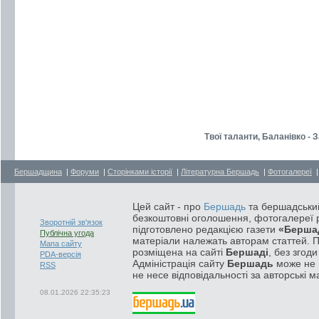
Твої таланти, Баланівко -
Бершадщина
|
Форуми
|
Сторінками історії
|
Літературна Бершадь
|
Фотогалереї
Цей сайт - про
Бершадь
та бершадський
безкоштовні оголошення, фотогалереї р
Зворотній зв'язок
підготовлено редакцією газети
«Берша
Публічна угода
матеріали належать авторам статтей. 
Мапа сайту
розміщена на сайті
Бершаді
, без згод
PDA-версія
Адміністрація сайту
Бершадь
може не п
RSS
не несе відповідальності за авторські м
08.01.2026 22:35:23