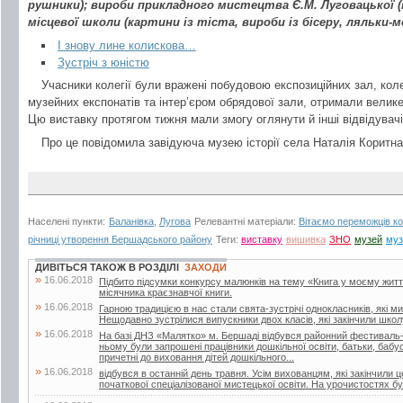
рушники); вироби прикладного мистецтва Є.М. Луговацької (
місцевої школи (картини із тіста, вироби із бісеру, ляльки-
І знову лине колискова…
Зустріч з юністю
Учасники колегії були вражені побудовою експозиційних зал, кол
музейних експонатів та інтер’єром обрядової зали, отримали велик
Цю виставку протягом тижня мали змогу оглянути й інші відвідувач
Про це повідомила завідуюча музею історії села Наталія Коритнa
Населені пункти:
Баланівка
,
Лугова
Релевантні матеріали:
Вітаємо переможців к
річниці утворення Бершадського району
Теги:
виставку
вишивка
ЗНО
музей
му
ДИВІТЬСЯ ТАКОЖ В РОЗДІЛІ
ЗАХОДИ
»
16.06.2018
Підбито підсумки конкурсу малюнків на тему «Книга у моєму житті»
місячника краєзнавчої книги.
»
16.06.2018
Гарною традицією в нас стали свята-зустрічі однокласників, які м
Нещодавно зустрілися випускники двох класів, які закінчили школу
»
16.06.2018
На базі ДНЗ «Малятко» м. Бершаді відбувся районний фестиваль-к
ньому були запрошені працівники дошкільної освіти, батьки, бабусі 
причетні до виховання дітей дошкільного...
»
16.06.2018
відбувся в останній день травня. Усім вихованцям, які закінчили 
початкової спеціалізованої мистецької освіти. На урочистостях бул