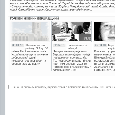
Славною традицією став зв'язок з трудівниками соціалістичних ланів - вже 
колгоспом «Перемога» села Поташні. Серед інших бершадських підприємств,
«Сільгосптехніки», якому на честь 50-річчя Комуністичної партії України бу
праці. Самовіддана праця здруженого колективу об'єднання...
ГОЛОВНІ НОВИНИ БЕРШАДЩИНИ
06.04.18
Шановні жителі
02.04.18
Шановні жителі
25.03.18
Берш
району! З 1 до 30
району!
відді
квітня Національна поліція
Неодноразово працівники
Головного упра
України проводить місячник
Бершадського відділу поліції
національної пол
добровільної здачі
повідомляли про шахраїв.
Вінницькій обла
незареєстрованої зброї та
Та, незважаючи на це, тільки
розшукується гр
боєприпасів до неї.»»
протягом березня 2018-го
Віталіївна Домо
четверо осіб стали жертвами
27.04.1996 р.н.,
зловмисників....»»
Поташні, вул. Ос
Якщо Ви виявили помилку, виділіть текст з помилкою та натисніть Ctrl+Enter щ