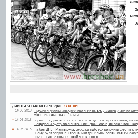
вел
З
цен
З
ДИВІТЬСЯ ТАКОЖ В РОЗДІЛІ
ЗАХОДИ
»
16.06.2018
Підбито підсумки конкурсу малюнків на тему «Книга у моєму житті»
місячника краєзнавчої книги.
»
16.06.2018
Гарною традицією в нас стали свята-зустрічі однокласників, які м
Нещодавно зустрілися випускники двох класів, які закінчили школу
»
16.06.2018
На базі ДНЗ «Малятко» м. Бершаді відбувся районний фестиваль-к
ньому були запрошені працівники дошкільної освіти, батьки, бабусі 
причетні до виховання дітей дошкільного...