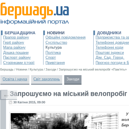
БЕРШАДЩИНА
НОВИНИ
ДОВІДНИКИ
Прапор району
Офіційні повідомлення
Підприємства та ор
Герб району
Суспільство
Телефонні довідни
Мапа району
Культура
Телефонні коди
Дошка пошани
Політика
Поштові індекси
Паспорт району
Спорт
Дім. Сад. Город.
Сторінками історії
Привітання
Прогноз погоди в 
Бершадь
/
Новини
/
Культура
/
Заходи
/
Запрошуємо на міський велопробіг «Пам’ять»
Освіта і наука
Світ захоплень
Заходи
Запрошуємо на міський велопробіг
←
30 Квітня 2015, 09:00
У
мол
Бер