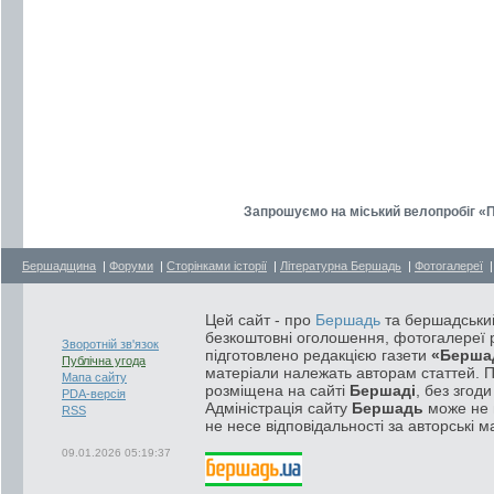
Запрошуємо на міський велопробіг «П
Бершадщина
|
Форуми
|
Сторінками історії
|
Літературна Бершадь
|
Фотогалереї
Цей сайт - про
Бершадь
та бершадський
безкоштовні оголошення, фотогалереї р
Зворотній зв'язок
підготовлено редакцією газети
«Берша
Публічна угода
матеріали належать авторам статтей. 
Мапа сайту
розміщена на сайті
Бершаді
, без згод
PDA-версія
Адміністрація сайту
Бершадь
може не п
RSS
не несе відповідальності за авторські м
09.01.2026 05:19:37