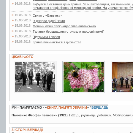
»
16.06.2018
відбувся в останній день травня. Усім вихованцям, які закінчили 
початкової спеціалізованої мистецької освіти. На урочистостях бул
»
16.06.2018
Свято у «Барвінку»
»
15.06.2018
Із джерел рідної землі
»
15.06.2018
Мовний літній табір «щаслива англійська»
»
15.06.2018
Таланти бершадщини отримали грошові премії
»
15.06.2018
Підтримка і любов
»
15.06.2018
Країна починається з дитинства
ЦІКАВІ ФОТО
6 фото
48 фото
4 фото
МИ - ПАМ’ЯТАЄМО - «
КНИГА ПАМ’ЯТІ УКРАЇНИ
» /
БЕРШАДЬ
Панченко Феофан Іванович (1921)
1921 р., українець, робітник. Мобілізовани
З ІСТОРІЇ БЕРШАДІ