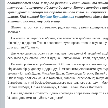
особливостей села. У період різдвяних свят юнаки та дівч
настроєм і вирушили від хати до хати. Метою колядок і щед
культурних традицій та обрядів нашого краю, а й сприяння
школи. Юні жителі
Берізок-Бершадських
загорілися ідеєю д
виконали поставлену собі мету.
Жителі та гості села з великою радістю «частували» колядників
копійкою.
На кошти, які вдалося зібрати, юні волонтери зробили школі щедр
лінійці до відкриття Тижня соборності було презентовано акустичну 
для шкільної їдальні.
Дякуємо організаторам та активістам проведеної благодійної акції
особливо відзначити Віталія Дудіна – випускника школи, студента, 
Віталій пройнявся проблемами ЗОШ ще при зустрічі з учнями під
підказала вірну дорогу щедрій душі. Активними учасниками культур
школи – Віталій Дудін, Михайло Дудін, Олександр Стусяк, Віталій 
Олександр Колібабчук, Яна Колісник, Альона Загребельна; випуск
Загребельна; учні Берізкобершадського навчального закладу – Ма
Поліна Шуберт, Ольга Ковальчук, Олена Балан, Марія Ластовка.
Наші педагоги виховують гідних громадян і справжніх патріотів с
Україна добрими та чуйними людьми!