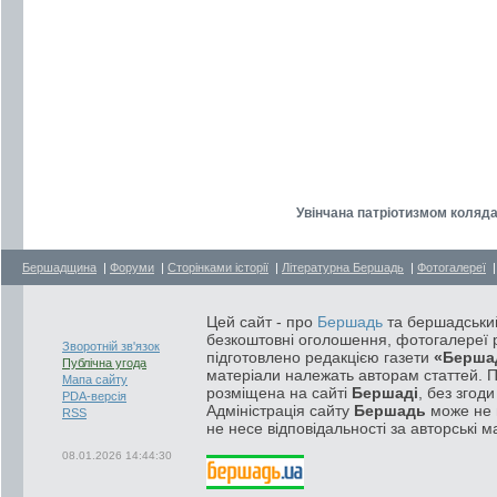
Увінчана патріотизмом коляда
Бершадщина
|
Форуми
|
Сторінками історії
|
Літературна Бершадь
|
Фотогалереї
Цей сайт - про
Бершадь
та бершадський
безкоштовні оголошення, фотогалереї р
Зворотній зв'язок
підготовлено редакцією газети
«Берша
Публічна угода
матеріали належать авторам статтей. 
Мапа сайту
розміщена на сайті
Бершаді
, без згод
PDA-версія
Адміністрація сайту
Бершадь
може не п
RSS
не несе відповідальності за авторські м
08.01.2026 14:44:30