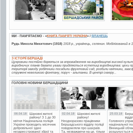
МИ - ПАМ’ЯТАЄМО - «
КНИГА ПАМ’ЯТІ УКРАЇНИ
» /
ЯЛАНЕЦЬ
Рудь Микола Микитович (1918)
1918 р., українець, селянин. Мобілізований в 
З ІСТОРІЇ БЕРШАДІ
Цукровики постійно борються за впровадження на виробництві високої куль
виробничих планів багато уваги приділяється естетиці виробництва: цехи про
території заводу робітники посадили фруктовий сад, розбили квітники, заа
струмені невеликого фонтану, поруч - альтанки. В центрі скверу...
ГОЛОВНІ НОВИНИ БЕРШАДЩИНИ
06.04.18
Шановні жителі
02.04.18
Шановні жителі
25.03.18
Берш
району! З 1 до 30
району!
відді
квітня Національна поліція
Неодноразово працівники
Головного упра
України проводить місячник
Бершадського відділу поліції
національної пол
добровільної здачі
повідомляли про шахраїв.
Вінницькій обла
незареєстрованої зброї та
Та, незважаючи на це, тільки
розшукується гр