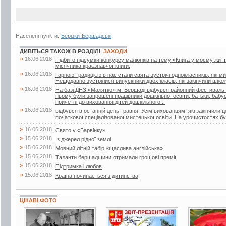
Населені пункти:
Берізки-Бершадські
ДИВІТЬСЯ ТАКОЖ В РОЗДІЛІ
ЗАХОДИ
»
16.06.2018
Підбито підсумки конкурсу малюнків на тему «Книга у моєму житті»
місячника краєзнавчої книги.
»
16.06.2018
Гарною традицією в нас стали свята-зустрічі однокласників, які м
Нещодавно зустрілися випускники двох класів, які закінчили школу
»
16.06.2018
На базі ДНЗ «Малятко» м. Бершаді відбувся районний фестиваль-к
ньому були запрошені працівники дошкільної освіти, батьки, бабусі 
причетні до виховання дітей дошкільного...
»
16.06.2018
відбувся в останній день травня. Усім вихованцям, які закінчили 
початкової спеціалізованої мистецької освіти. На урочистостях бул
»
16.06.2018
Свято у «Барвінку»
»
15.06.2018
Із джерел рідної землі
»
15.06.2018
Мовний літній табір «щаслива англійська»
»
15.06.2018
Таланти бершадщини отримали грошові премії
»
15.06.2018
Підтримка і любов
»
15.06.2018
Країна починається з дитинства
ЦІКАВІ ФОТО
4 фото
6 фото
6 фото