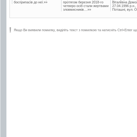
боєприпасів до неї.»»
протягом березня 2018-го
Віталіївна Домо
четверо осіб стали жертвами
27.04.1996 р.н.,
зловмисників....»»
Поташні, вул. Ос
Якщо Ви виявили помилку, виділіть текст з помилкою та натисніть Ctrl+Enter щ