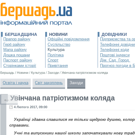
БЕРШАДЩИНА
НОВИНИ
ДОВІДНИКИ
Прапор району
Офіційні повідомлення
Підприємства та ор
Герб району
Суспільство
Телефонні довідни
Мапа району
Культура
Телефонні коди
Дошка пошани
Політика
Поштові індекси
Паспорт району
Спорт
Дім. Сад. Город.
Сторінками історії
Привітання
Прогноз погоди в 
Бершадь
/
Новини
/
Культура
/
Заходи
/
Увінчана патріотизмом коляда
Освіта і наука
Світ захоплень
Заходи
Увінчана патріотизмом коляда
←
4 Лютого 2017, 09:00
Українці здавна славилися не тільки щедрою душею, коло
справами.
Учні та випускники нашої школи започаткували нову трад