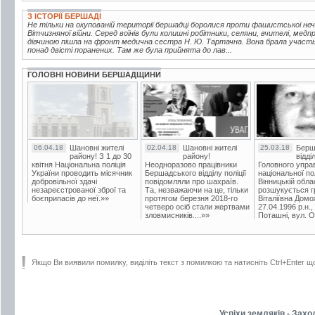
З ІСТОРІЇ БЕРШАДІ
Не тільки на окупованій території бершадці боролися проти фашистської неч
Вітчизняної війни. Серед воїнів були колишні робітники, селяни, вчителі, медп
дівчиною пішла на фронт медична сестра Н. Ю. Тартачна. Вона брала участь 
понад двісті поранених. Там же була прийнята до лав...
ГОЛОВНІ НОВИНИ БЕРШАДЩИНИ
06.04.18
Шановні жителі
02.04.18
Шановні жителі
25.03.18
Берш
району! З 1 до 30
району!
відді
квітня Національна поліція
Неодноразово працівники
Головного упра
України проводить місячник
Бершадського відділу поліції
національної пол
добровільної здачі
повідомляли про шахраїв.
Вінницькій обла
незареєстрованої зброї та
Та, незважаючи на це, тільки
розшукується гр
боєприпасів до неї.»»
протягом березня 2018-го
Віталіївна Домо
четверо осіб стали жертвами
27.04.1996 р.н.,
зловмисників....»»
Поташні, вул. Ос
Якщо Ви виявили помилку, виділіть текст з помилкою та натисніть Ctrl+Enter щ
Успіхи земляків - Зах