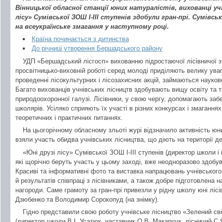
Вінницької обласної станції юних натуралістів, вихованці уч
лісу» Сумівської ЗОШ І-ІІІ ступенів здобули гран-прі. Сумівсь
на всеукраїнське змагання у наступному році.
Країна починається з дитинства
До річниці утворення Бершадського району
УДП «Бершадський лісгосп» вихованню підростаючої лісівничої з
просвітницько-виховній роботі серед молоді приділяють велику ува
проведенні лісокультурних і лісозахисних акцій, займаються науко
Багато вихованців учнівських лісництв здобувають вищу освіту та т
природоохоронної галузі. Лісівники, у свою чергу, допомагають заб
школярів. Усіляко сприяють їх участі в різних конкурсах і змагання
теоретичних і практичних питаннях.
На цьогорічному обласному зльоті журі відзначило активність юни
взяли участь обидва учнівських лісництва, що діють на території д
«Юні друзі лісу» Сумівської ЗОШ І-ІІІ ступенів (директор школи і 
які щорічно беруть участь у цьому заході, вже неодноразово здобу
Красиві та інформативні фото та виставка напрацювань учнівського 
й результатів співпраці з лісівниками, а також добре підготовлена 
нагороди. Саме грамоту за гран-прі привезли у рідну школу юні лі
Дзюбенко та Володимир Сорокопуд (на знімку).
Гідно представили свою роботу учнівське лісництво «Зелений сві
(директор школи В.І. Усатюк, наставник О.В. Макарчук, лісничий С.Я