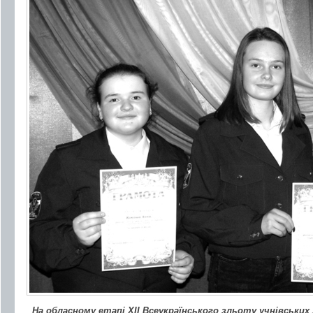
На обласному етапі ХІІ Всеукраїнського зльоту учнівських