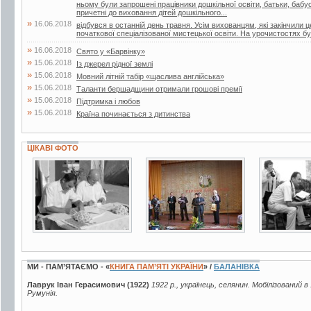
ньому були запрошені працівники дошкільної освіти, батьки, бабусі 
причетні до виховання дітей дошкільного...
»
16.06.2018
відбувся в останній день травня. Усім вихованцям, які закінчили 
початкової спеціалізованої мистецької освіти. На урочистостях бул
»
16.06.2018
Свято у «Барвінку»
»
15.06.2018
Із джерел рідної землі
»
15.06.2018
Мовний літній табір «щаслива англійська»
»
15.06.2018
Таланти бершадщини отримали грошові премії
»
15.06.2018
Підтримка і любов
»
15.06.2018
Країна починається з дитинства
ЦІКАВІ ФОТО
4 фото
4 фото
10 фото
МИ - ПАМ’ЯТАЄМО - «
КНИГА ПАМ’ЯТІ УКРАЇНИ
» /
БАЛАНІВКА
Лаврук Іван Герасимович (1922)
1922 р., українець, селянин. Мобілізований в
Румунія.