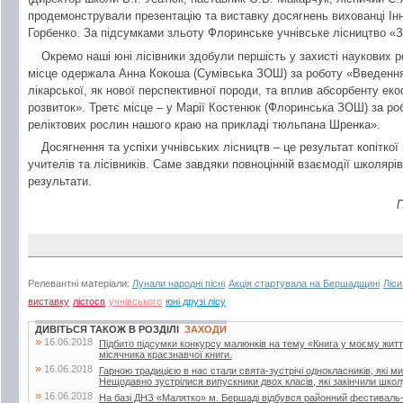
продемонстрували презентацію та виставку досягнень вихованці Ін
Горбенко. За підсумками зльоту Флоринське учнівське лісництво «Зе
Окремо наші юні лісівники здобули першість у захисті наукових ро
місце одержала Анна Кокоша (Сумівська ЗОШ) за роботу «Введення
лікарської, як нової перспективної породи, та вплив абсорбенту еко
розвиток». Третє місце – у Марії Костенюк (Флоринська ЗОШ) за р
реліктових рослин нашого краю на прикладі тюльпана Шренка».
Досягнення та успіхи учнівських лісництв – це результат копіткої 
учителів та лісівників. Саме завдяки повноцінній взаємодії школярів, 
результати.
П
Релевантні матеріали:
Лунали народні пісні
Акція стартувала на Бершадщині
Ліси
виставку
лісгосп
учнівського
юні друзі лісу
ДИВІТЬСЯ ТАКОЖ В РОЗДІЛІ
ЗАХОДИ
»
16.06.2018
Підбито підсумки конкурсу малюнків на тему «Книга у моєму житті»
місячника краєзнавчої книги.
»
16.06.2018
Гарною традицією в нас стали свята-зустрічі однокласників, які м
Нещодавно зустрілися випускники двох класів, які закінчили школу
»
16.06.2018
На базі ДНЗ «Малятко» м. Бершаді відбувся районний фестиваль-к