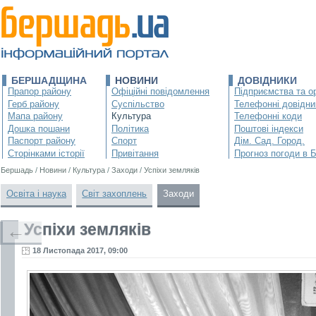
БЕРШАДЩИНА
НОВИНИ
ДОВІДНИКИ
Прапор району
Офіційні повідомлення
Підприємства та ор
Герб району
Суспільство
Телефонні довідни
Мапа району
Культура
Телефонні коди
Дошка пошани
Політика
Поштові індекси
Паспорт району
Спорт
Дім. Сад. Город.
Сторінками історії
Привітання
Прогноз погоди в 
Бершадь
/
Новини
/
Культура
/
Заходи
/
Успіхи земляків
Освіта і наука
Світ захоплень
Заходи
Успіхи земляків
←
18 Листопада 2017, 09:00