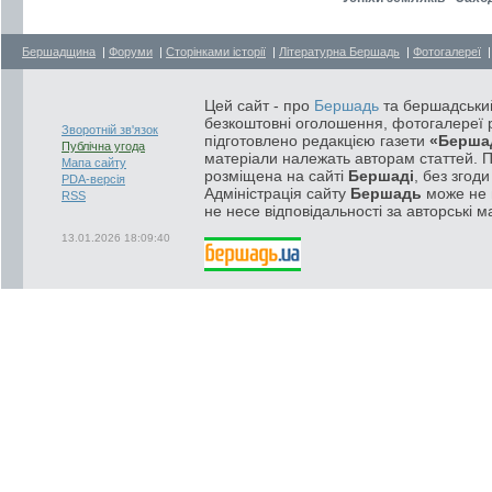
Бершадщина
|
Форуми
|
Сторінками історії
|
Літературна Бершадь
|
Фотогалереї
Цей сайт - про
Бершадь
та бершадський
безкоштовні оголошення, фотогалереї р
Зворотній зв'язок
підготовлено редакцією газети
«Берша
Публічна угода
матеріали належать авторам статтей. 
Мапа сайту
розміщена на сайті
Бершаді
, без згод
PDA-версія
Адміністрація сайту
Бершадь
може не п
RSS
не несе відповідальності за авторські м
13.01.2026 18:09:40