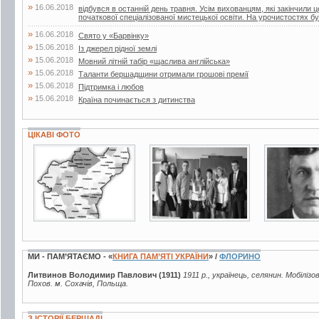
»
16.06.2018
відбувся в останній день травня. Усім вихованцям, які закінчили 
початкової спеціалізованої мистецької освіти. На урочистостях бул
»
16.06.2018
Свято у «Барвінку»
»
15.06.2018
Із джерел рідної землі
»
15.06.2018
Мовний літній табір «щаслива англійська»
»
15.06.2018
Таланти бершадщини отримали грошові премії
»
15.06.2018
Підтримка і любов
»
15.06.2018
Країна починається з дитинства
ЦІКАВІ ФОТО
7 фото
2 фото
3 фото
МИ - ПАМ’ЯТАЄМО - «
КНИГА ПАМ’ЯТІ УКРАЇНИ
» /
ФЛОРИНО
Литвинов Володимир Павлович (1911)
1911 р., українець, селянин. Мобілізо
Похов. м. Сохачів, Польща.
З ІСТОРІЇ БЕРШАДІ