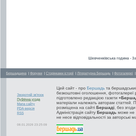
Шевченківська година - З
Бершадщина
|
Форуми
|
Сторінками історії
|
Літературна Бершадь
|
Фотогалереї
Цей сайт - про
Бершадь
та бершадський
безкоштовні оголошення, фотогалереї р
Зворотній зв'язок
підготовлено редакцією газети
«Берша
Публічна угода
матеріали належать авторам статтей. 
Мапа сайту
розміщена на сайті
Бершаді
, без згод
PDA-версія
Адміністрація сайту
Бершадь
може не п
RSS
не несе відповідальності за авторські м
08.01.2026 23:25:09