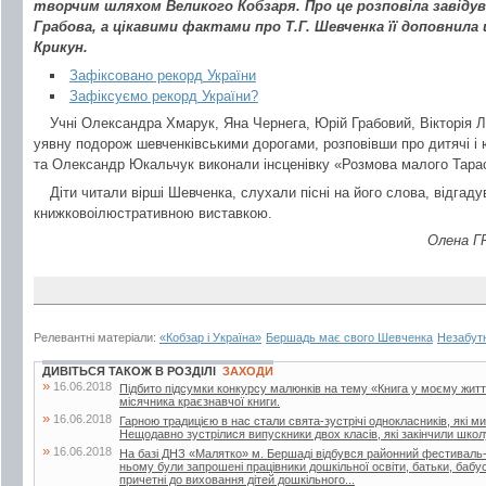
творчим шляхом Великого Кобзаря. Про це розповіла завідув
Грабова, а цікавими фактами про Т.Г. Шевченка її доповнила
Крикун.
Зафіксовано рекорд України
Зафіксуємо рекорд України?
Учні Олександра Хмарук, Яна Чернега, Юрій Грабовий, Вікторія 
уявну подорож шевченківськими дорогами, розповівши про дитячі і ю
та Олександр Юкальчук виконали інсценівку «Розмова малого Тарас
Діти читали вірші Шевченка, слухали пісні на його слова, відгад
книжковоілюстративною виставкою.
Олена ГР
Релевантні матеріали:
«Кобзар і Україна»
Бершадь має свого Шевченка
Незабут
ДИВІТЬСЯ ТАКОЖ В РОЗДІЛІ
ЗАХОДИ
»
16.06.2018
Підбито підсумки конкурсу малюнків на тему «Книга у моєму житті»
місячника краєзнавчої книги.
»
16.06.2018
Гарною традицією в нас стали свята-зустрічі однокласників, які м
Нещодавно зустрілися випускники двох класів, які закінчили школу
»
16.06.2018
На базі ДНЗ «Малятко» м. Бершаді відбувся районний фестиваль-к
ньому були запрошені працівники дошкільної освіти, батьки, бабусі 
причетні до виховання дітей дошкільного...