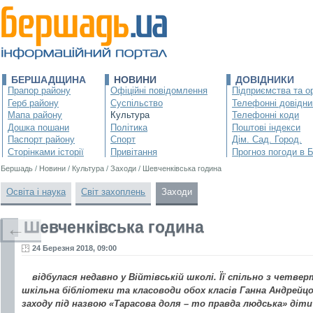
БЕРШАДЩИНА
НОВИНИ
ДОВІДНИКИ
Прапор району
Офіційні повідомлення
Підприємства та ор
Герб району
Суспільство
Телефонні довідни
Мапа району
Культура
Телефонні коди
Дошка пошани
Політика
Поштові індекси
Паспорт району
Спорт
Дім. Сад. Город.
Сторінками історії
Привітання
Прогноз погоди в 
Бершадь
/
Новини
/
Культура
/
Заходи
/
Шевченківська година
Освіта і наука
Світ захоплень
Заходи
Шевченківська година
←
24 Березня 2018, 09:00
відбулася недавно у Війтівській школі. Її спільно з четв
шкільна бібліотеки та класоводи обох класів Ганна Андрейцо
заходу під назвою «Тарасова доля – то правда людська» діт