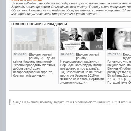
За роки відбудови народного господарства зросло політичне та економічне зна
Бершадь стала центром Ольгопільського повіту. Тепер у місті працювало чот
бібліотека. Поліпшилося й медичне обслуговування: в лікарні працювали 17 ме
міжнародних умовах, коли імперіалістичні уряди всіляко...
ГОЛОВНІ НОВИНИ БЕРШАДЩИНИ
06.04.18
Шановні жителі
02.04.18
Шановні жителі
25.03.18
Берш
району! З 1 до 30
району!
відді
квітня Національна поліція
Неодноразово працівники
Головного упра
України проводить місячник
Бершадського відділу поліції
національної пол
добровільної здачі
повідомляли про шахраїв.
Вінницькій обла
незареєстрованої зброї та
Та, незважаючи на це, тільки
розшукується гр
боєприпасів до неї.»»
протягом березня 2018-го
Віталіївна Домо
четверо осіб стали жертвами
27.04.1996 р.н.,
зловмисників....»»
Поташні, вул. Ос
Якщо Ви виявили помилку, виділіть текст з помилкою та натисніть Ctrl+Enter щ