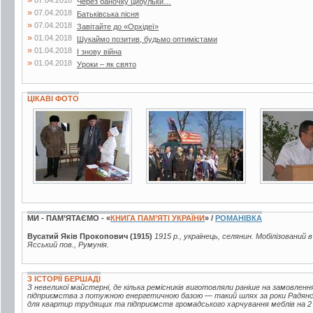
07.04.2018
Через баночку цибульки…
»
07.04.2018
Батьківська пісня
»
07.04.2018
Завітайте до «Орхідеї»
»
01.04.2018
Шукаймо позитив, будьмо оптимістами
»
01.04.2018
І знову війна
»
01.04.2018
Уроки – як свято
ЦІКАВІ ФОТО
2 фото
12 фото
4 фото
МИ - ПАМ’ЯТАЄМО - «
КНИГА ПАМ’ЯТІ УКРАЇНИ
» /
РОМАНІВКА
Вусатий Яків Прокопович (1915)
1915 р., українець, селянин. Мобілізований 
Ясський пов., Румунія.
З ІСТОРІЇ БЕРШАДІ
З невеликої майстерні, де кілька ремісників виготовляли раніше на замовленн
підприємства з потужною енергетичною базою — такий шлях за роки Радянськ
для квартир трудящих та підприємств громадського харчування меблів на 2 м