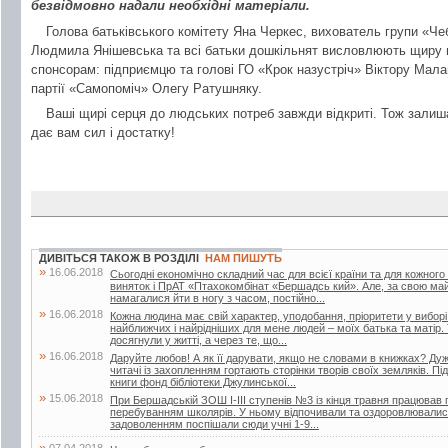
безвідмовно надали необхідні матеріали.
Голова батьківського комітету Яна Черкес, вихователь групи «Ч
Людмила Янішевська та всі батьки дошкільнят висловлюють щиру п
спонсорам: підприємцю та голові ГО «Крок назустріч» Віктору Малан
партії «Самопоміч» Олегу Ратушняку.
Ваші щирі серця до людських потреб завжди відкриті. Тож залиш
дає вам сил і достатку!
ДИВІТЬСЯ ТАКОЖ В РОЗДІЛІ
НАМ ПИШУТЬ
»
16.06.2018
Сьогодні економічно складний час для всієї країни та для кожного
виняток і ПрАТ «Птахокомбінат «Бершадсь кий». Але, за свою май
намагалися йти в ногу з часом, постійно...
»
16.06.2018
Кожна людина має свій характер, уподобання, пріоритети у вибор
найближчих і найрідніших для мене людей – моїх батька та матір.
досягнули у житті, а через те, що...
»
16.06.2018
Даруйте любов! А як її дарувати, якщо не словами в книжках? Дуже
читачі із захопленням гортають сторінки творів своїх земляків. Пі
книги фонд бібліотеки Джулинської...
»
15.06.2018
При Бершадській ЗОШ І-ІІІ ступенів №3 із кінця травня працював п
перебуванням школярів. У ньому відпочивали та оздоровлювалися 
задоволенням поспішали сюди учні 1-9...
»