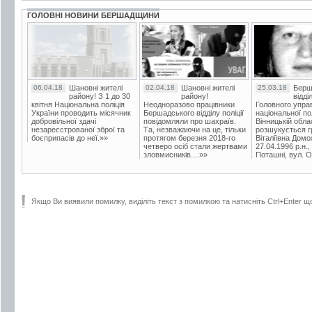
ГОЛОВНІ НОВИНИ БЕРШАДЩИНИ
06.04.18
Шановні жителі
02.04.18
Шановні жителі
25.03.18
Берш
району! З 1 до 30
району!
відді
квітня Національна поліція
Неодноразово працівники
Головного упра
України проводить місячник
Бершадського відділу поліції
національної пол
добровільної здачі
повідомляли про шахраїв.
Вінницькій обла
незареєстрованої зброї та
Та, незважаючи на це, тільки
розшукується гр
боєприпасів до неї.»»
протягом березня 2018-го
Віталіївна Домо
четверо осіб стали жертвами
27.04.1996 р.н.,
зловмисників....»»
Поташні, вул. Ос
Якщо Ви виявили помилку, виділіть текст з помилкою та натисніть Ctrl+Enter щ