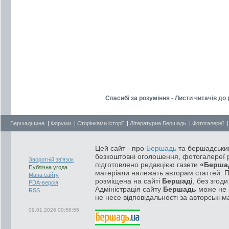
Спасибі за розуміння - Листи читачів до 
Бершадщина
|
Форуми
|
Сторінками історії
|
Літературна Бершадь
|
Фотогалереї
Цей сайт - про
Бершадь
та бершадський
безкоштовні оголошення, фотогалереї р
Зворотній зв'язок
підготовлено редакцією газети
«Берша
Публічна угода
матеріали належать авторам статтей. 
Мапа сайту
розміщена на сайті
Бершаді
, без згод
PDA-версія
Адміністрація сайту
Бершадь
може не п
RSS
не несе відповідальності за авторські м
09.01.2026 00:58:55