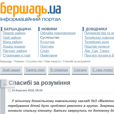
БЕРШАДЩИНА
НОВИНИ
ДОВІДНИКИ
Прапор району
Офіційні повідомлення
Підприємства та ор
Герб району
Суспільство
Телефонні довідни
Мапа району
Культура
Телефонні коди
Дошка пошани
Політика
Поштові індекси
Паспорт району
Спорт
Дім. Сад. Город.
Сторінками історії
Привітання
Прогноз погоди в 
Бершадь
/
Новини
/
Суспільство
/
Нам пишуть
/
Спасибі за розуміння
Знай наших
Гаряча лінія
В громадах
Спогади
Є така думка
Спасибі за розуміння
←
24 Березня 2018, 09:00
У міському дошкільному навчальному закладі №3 «Малят
перебування дітей було зроблено ремонти в групах. Зокрема
оновили спальну кімнату. Батьки звернулись по допомогу до