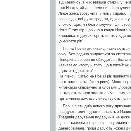
відчинились, з них вийшов старий у чер
втік.На другий день селяни повернулися
Лише жінка зрозуміла, у чому справа, і
розповідь, всі дуже зраділи, вдяглися у
спокою, щастя і благополуччя. Ця історі
Няня.С тих пір щорічно в канун Нового 
хлопавки, в домах горять вогні, люди н
„оберігати рік”.
Ніч на Новий рік китайці називають „н
року. Вся родина збирається за святкови
Новорічна вечеря не обходиться без стра
називаємо «тофу», тому що в китайській
„щастя” і „достаток”.
На півночі Китаю на Новий рік прийнято ї
виготовлені з клейкого рису). Мешканці 
китайській співзвучно зі словами „прово
нагадують злитки золота срібла і симво
їдять «няньгао», що символізують полі
Перші п’ять днів нового року призначе
навідують один одного і вітають з Нови
Традиція дарування подарунків не дуже
цянь – кишенькові гроші у спеціальних 
давніх звичаїв, гроші дарують кожній д