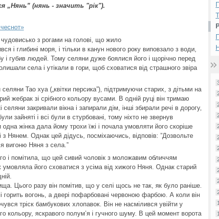
П
я „Нянь” (нянь - значить "рік").
 чеснот»
чудовисько з рогами на голові, що жило
Н
вся і глибині моря, і тільки в канун нового року виповзало з води,
у і губив людей. Тому селяни дуже боялися його і щорічно перед
олишали села і утікали в гори, щоб сховатися від страшного звіра
селяни Тао хуа („квітки персика”), підтримуючи старих, з дітьми на
ий жебрак зі срібного кольору вусами. В одній руці він тримаю
кі селяни закривали вікна і запирали дім, інші збирали речі в дорогу,
ули зайняті і всі були в стурбовані, тому ніхто не звернув
и одна жінка дала йому трохи їжі і почала умовляти його скоріше
 з Нянем. Однак цей дідусь, посміхаючись, відповів: ”Дозвольте
 я вигоню Няня з села.”
го і помітила, що цей сивий чоловік з моложавим обличчям
 умовляла його сховатися з усіма від хижого Няня. Однак старий
ній.
ща. Цього разу він помітив, що у селі щось не так, як було раніше.
 горить вогонь, а двері пофарбовані червоною фарбою. А коли він
чувся тріск бамбукових хлопавок. Він не насмілився увійти у
го кольору, яскравого полум’я і гучного шуму. В цей момент ворота