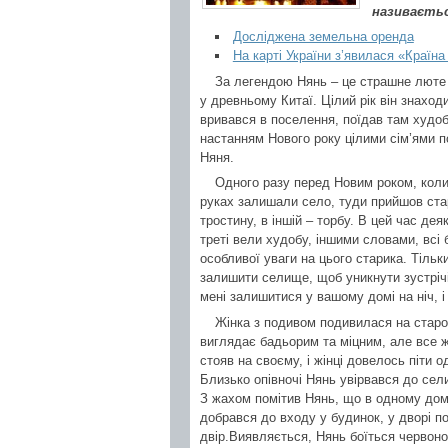
називаєтьс
Досліджена земельна оренда
На карті України з’явилася «Країна
За легендою Нянь – це страшне люте 
у древньому Китаї. Цілий рік він знаходи
вривався в поселення, поїдав там худоб
настанням Нового року цілими сім’ями п
Няня.
Одного разу перед Новим роком, коли 
руках залишали село, туди прийшов стар
тростину, в іншій – торбу. В цей час дея
треті вели худобу, іншими словами, всі б
особливої уваги на цього старика. Тільк
залишити селище, щоб уникнути зустрічі
мені залишитися у вашому домі на ніч, і
Жінка з подивом подивилася на старо
виглядає бадьорим та міцним, але все ж
стояв на своєму, і жінці довелось піти од
Близько опівночі Нянь увірвався до сели
З жахом помітив Нянь, що в одному домі
добрався до входу у будинок, у дворі по
двір.Виявляється, Нянь боїться червоно