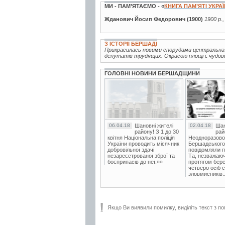
МИ - ПАМ’ЯТАЄМО - «
КНИГА ПАМ’ЯТІ УКРА
Жданович Йосип Федорович (1900)
1900 р.
З ІСТОРІЇ БЕРШАДІ
Прикрасилась новими спорудами центральна п
депутатів трудящих. Окрасою площі є чудовий
ГОЛОВНІ НОВИНИ БЕРШАДЩИНИ
06.04.18
Шановні жителі
02.04.18
Шан
району! З 1 до 30
рай
квітня Національна поліція
Неодноразово
України проводить місячник
Бершадського в
добровільної здачі
повідомляли п
незареєстрованої зброї та
Та, незважаюч
боєприпасів до неї.»»
протягом бере
четверо осіб 
зловмисників..
Якщо Ви виявили помилку, виділіть текст з по