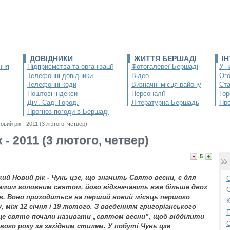
ДОВІДНИКИ
ЖИТТЯ БЕРШАДІ
І
ння
Підприємства та організації
Фотогалереї Бершаді
У н
Телефонні довідники
Відео
Ог
Телефонні коди
Визначні місця району
Ста
Поштові індекси
Персоналії
Гор
Дім. Сад. Город.
Літературна Бершадь
Про
Прогноз погоди в Бершаді
вий рік - 2011 (3 лютого, четвер)
- 2011 (3 лютого, четвер)
5
ий Новий рік
- Чунь цзе, що значить Свято весни, є для
О
амим головним святом, його відзначають вже більше двох
С
в. Воно приходиться на перший новий місяць першого
К
у, між 12 січня і 19 лютого. З введенням григоріанського
П
це свято почали називати „святом весни”, щоб відділити
ового року за західним стилем. У побуті Чунь цзе