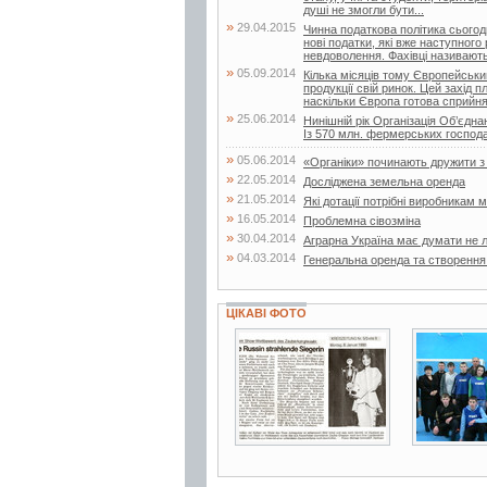
душі не змогли бути...
»
29.04.2015
Чинна податкова політика сьогод
нові податки, які вже наступного
невдоволення. Фахівці називають 
»
05.09.2014
Кілька місяців тому Європейський
продукції свій ринок. Цей захід 
наскільки Європа готова сприйнят
»
25.06.2014
Нинішній рік Організація Об’єд
Із 570 млн. фермерських господар
»
05.06.2014
«Органіки» починають дружити 
»
22.05.2014
Досліджена земельна оренда
»
21.05.2014
Які дотації потрібні виробникам 
»
16.05.2014
Проблемна сівозміна
»
30.04.2014
Аграрна Україна має думати не л
»
04.03.2014
Генеральна оренда та створення
ЦІКАВІ ФОТО
20 фото
2 фото