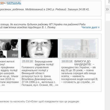
ЇНИ
» /
БЕРШАДЬ
, росіянин, робітник. Мобілізований в 1941 р. Рядовий. Загинув 24.08.41.
лоща, де височить будинок райкому КП України та районної Ради
 пам'ятник вождеві трудящих В. І. Леніну.
Читати далі »
овні жителі
25.03.18
Бершадським
18.03.18
ВИМОГИ ДО
ону!
відділом поліції
КАНДИДАТІВ: –
 працівники
Головного управління
громадянство України; – вік
ідділу поліції
національної поліції у
від 20 до 35 років; – повна
ро шахраїв.
Вінницькій області
загальна середня або вища
и на це, тільки
розшукується гр. Ірина
освіта; – наявність
зня 2018-го
Віталіївна Доможирська,
посвідчення водія категорії В;
стали жертвами
27.04.1996 р.н., жителька с.
– готовність до служби...»»
..»»
Поташні, вул. Осіння, 89,...»»
милкою та натисніть Ctrl+Enter щоб повідомити про це редакцію