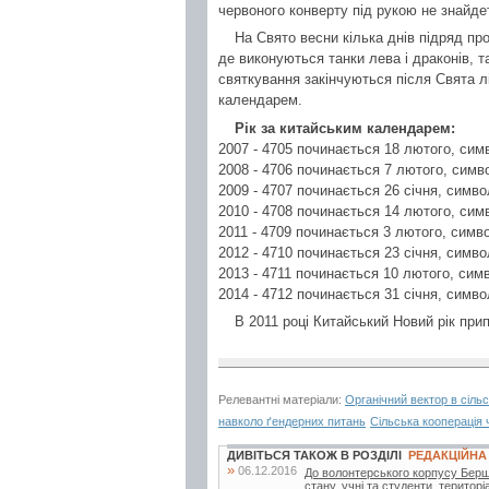
червоного конверту під рукою не знайдет
На Свято весни кілька днів підряд про
де виконуються танки лева і драконів, т
святкування закінчуються після Свята лі
календарем.
Рік за китайським календарем:
2007 - 4705 починається 18 лютого, сим
2008 - 4706 починається 7 лютого, сим
2009 - 4707 починається 26 січня, симв
2010 - 4708 починається 14 лютого, симв
2011 - 4709 починається 3 лютого, симво
2012 - 4710 починається 23 січня, симв
2013 - 4711 починається 10 лютого, сим
2014 - 4712 починається 31 січня, симво
В 2011 році Китайський Новий рік при
Релевантні матеріали:
Органічний вектор в сіль
навколо ґендерних питань
Сільська кооперація 
ДИВІТЬСЯ ТАКОЖ В РОЗДІЛІ
РЕДАКЦІЙНА
»
06.12.2016
До волонтерського корпусу Берш
стану, учні та студенти, територі