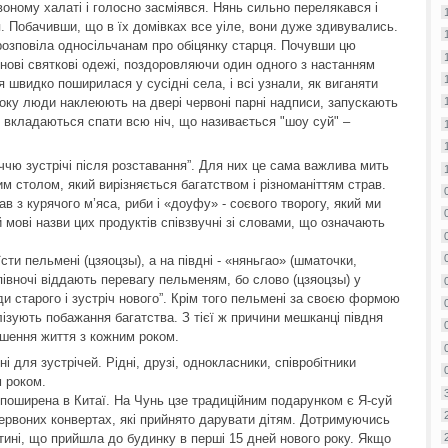
воному халаті і голосно засміявся. Нянь сильно перелякався і
. Побачивши, що в їх домівках все уіле, вони дуже здивувались.
 розповіла односільчанам про обіцянку старця. Почувши цю
 нові святкові одежі, поздоровляючи один одного з настанням
я швидко поширилася у сусідні села, і всі узнали, як виганяти
року люди наклеюють на двері червоні парні надписи, запускають
е вкладаються спати всю ніч, що називається "шоу суй" –
іччю зустрічі після розставання”. Для них це сама важлива мить
м столом, який вирізняється багатством і різноманіттям страв.
в з курячого м’яса, риби і «доуфу» - соєвого творогу, який ми
 мові назви цих продуктів співзвучні зі словами, що означають
сти пельмені (цзяоцзы), а на півдні - «няньгао» (шматочки,
півночі віддають перевагу пельменям, бо слово (цзяоцзы) у
ди старого і зустріч нового”. Крім того пельмені за своєю формою
лізують побажання багатства. З тієї ж причини мешканці півдня
пшення життя з кожним роком.
ні для зустрічей. Рідні, друзі, однокласники, співробітники
м роком.
 поширена в Китаї. На Чунь цзе традиційним подарунком є Я-суй
червоних конвертах, які прийнято дарувати дітям. Дотримуючись
итині, що прийшла до будинку в перші 15 дней нового року. Якщо