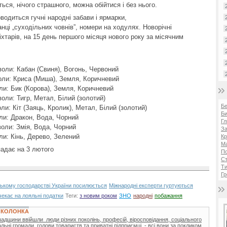
ься, нічого страшного, можна обійтися і без нього.
водиться гучні народні забави і ярмарки,
анці „суходільних човнів”, номери на ходулях. Новорічні
хтарів, на 15 день першого місяця нового року за місячним
воли: Кабан (Свиня), Вогонь, Червоний
воли: Криса (Миша), Земля, Коричневий
оли: Бик (Корова), Земля, Коричневий
оли: Тигр, Метал, Білий (золотий)
Б
ли: Кіт (Заяць, Кролик), Метал, Білий (золотий)
Би
оли: Дракон, Вода, Чорний
Гл
воли: Змія, Вода, Чорний
За
ли: Кінь, Дерево, Зелений
Кр
Ма
падає на 3 лютого
П
Ст
Ти
Гр
ському господарстві України посилюється
Міжнародні експерти гуртуються
чекає на лояльні податки
Теги:
з новим роком
ЗНО
народні
побажання
 КОЛОНКА
адщини ввійшли люди різних поколінь, професій, віросповідання, соціального
альні громади, голови товариств та приватні підприємці, - всі вони за покликом