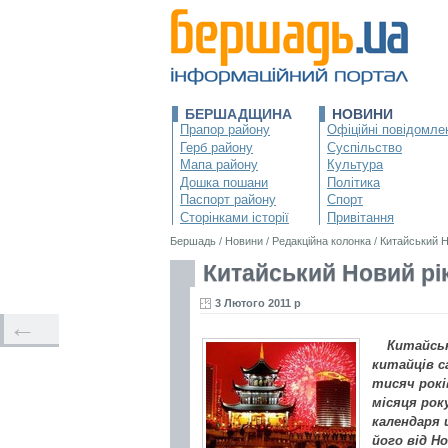
БЕРШАДЩИНА
НОВИНИ
Прапор району
Офіційні повідомле
Герб району
Суспільство
Мапа району
Культура
Дошка пошани
Політика
Паспорт району
Спорт
Сторінками історії
Привітання
Бершадь
/
Новини
/
Редакційна колонка
/
Китайський Но
Китайський Новий рік 
3 Лютого 2011 р
←
Китайськ
китайців с
тисяч рокі
місяця рок
календаря 
його від Н