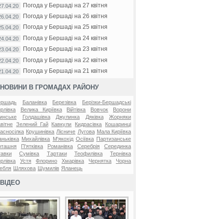
Погода у Бершаді на 27 квітня
27.04.20
Погода у Бершаді на 26 квітня
26.04.20
Погода у Бершаді на 25 квітня
25.04.20
Погода у Бершаді на 24 квітня
24.04.20
Погода у Бершаді на 23 квітня
23.04.20
Погода у Бершаді на 22 квітня
22.04.20
Погода у Бершаді на 21 квітня
21.04.20
НОВИНИ В ГРОМАДАХ РАЙОНУ
ершадь
Баланівка
Березівка
Берізки-Бершадські
рлівка
Велика Киріївка
Війтівка
Вовчок
Ворони
инське
Голдашівка
Джулинка
Дяківка
Жорняки
вітне
Зелений Гай
Кавкули
Кидрасівка
Кошаринці
асносілка
Крушинівка
Лісниче
Лугова
Мала Киріївка
ньківка
Михайлівка
М'якохід
Осіївка
Партизанське
оташня
П'ятківка
Романівка
Серебрія
Серединка
авки
Сумівка
Тартаки
Теофилівка
Тернівка
рлівка
Устя
Флорино
Хмарівка
Чернятка
Чорна
ебля
Шляхова
Шумилів
Яланець
ВІДЕО