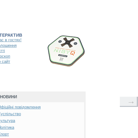
НТЕРАКТИВ
ас в гостях!
олошення
тті
оскоп
 сайт
НОВИНИ
→
фіційні повідомлення
успільство
ультура
олітика
Спорт