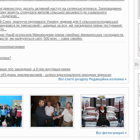
ні демонструє досить активний наступ на селянські інтереси. Запроваджено
 року можуть спонукати жителів сільської місцевості до соціального
податкові...
 Союз, прагнучи підтримати Україну, відкрив для її сільськогосподарської
планувався як тимчасовий і, швидше за все, міг нагадувати певне тестування:
и...
наних Націй оголосила Міжнародним роком сімейних фермерських господарств.
ств, які налічуються світі, 500 млн. – саме сімейні.
з кооператорами
молока?
ише про закордонні, а й про внутрішні ринки
 об’єднань землевласників - шляхи вдосконалення орендних відносин
Всі статті розділу
Редакційна колонка
»
3 фото
14 фото
Всі фотогалереї »