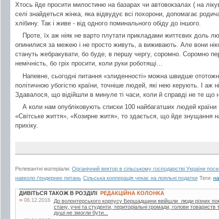
Хтось йде просити милостиню на базарах чи автовокзалах ( на лікува
селі знайдеться жінка, яка відвудує всі похорони, допомагає родич
хлібину. Так і живе - від одного поминального обіду до іншого.
Проте, їх аж ніяк не варто плутати прикладами життєвих доль лю
опинилися за межею і не просто живуть, а виживають. Але вони нік
стануть жебракувати, бо буде, в першу чергу, соромно. Соромно пе
немічність, бо гріх просити, коли руки роботящі…
Напевне, сьогодні питання «злиденності» можна швидше ототожнит
політичною убогістю країни, точніше людей, які нею керують. І аж н
Здавалося, що відійшли в минуле ті часи, коли й справді не те що н
А коли нам опубліковують списки 100 найбагатших людей країни ч
«Світське життя», «Козирне житя», то здається, що йде знущання 
прихіку.
Релевантні матеріали:
Органічний вектор в сільському господарстві України пос
навколо ґендерних питань
Сільська кооперація чекає на лояльні податки
Теги:
на
ДИВІТЬСЯ ТАКОЖ В РОЗДІЛІ
РЕДАКЦІЙНА КОЛОНКА
»
06.12.2016
До волонтерського корпусу Бершадщини ввійшли люди різних поко
стану, учні та студенти, територіальні громади, голови товариств т
душі не змогли бути...