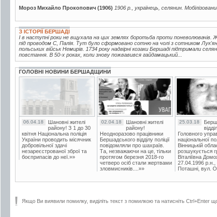
Мороз Михайло Прокопович (1906)
1906 р., українець, селянин. Мобілізовани
З ІСТОРІЇ БЕРШАДІ
І в наступні роки не вщухала на цих землях боротьба проти поневолювачів.
під проводом С, Палія. Тут було сформовано сотню на чолі з сотником Лук'ян
польських військ Немирів. 1734 року надвірні козаки Бершаді підтримали се
повстання. В 50-х роках, коли знову пожвавився гайдамацький...
ГОЛОВНІ НОВИНИ БЕРШАДЩИНИ
06.04.18
Шановні жителі
02.04.18
Шановні жителі
25.03.18
Берш
району! З 1 до 30
району!
відді
квітня Національна поліція
Неодноразово працівники
Головного упра
України проводить місячник
Бершадського відділу поліції
національної пол
добровільної здачі
повідомляли про шахраїв.
Вінницькій обла
незареєстрованої зброї та
Та, незважаючи на це, тільки
розшукується гр
боєприпасів до неї.»»
протягом березня 2018-го
Віталіївна Домо
четверо осіб стали жертвами
27.04.1996 р.н.,
зловмисників....»»
Поташні, вул. Ос
Якщо Ви виявили помилку, виділіть текст з помилкою та натисніть Ctrl+Enter щ