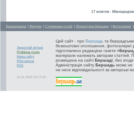
17 жовтня - Міжнародни
Бершадщина
|
Форуми
|
Сторінками історії
|
Літературна Бершадь
|
Фотогалереї
Цей сайт - про
Бершадь
та бершадський
безкоштовні оголошення, фотогалереї р
Зворотній зв'язок
підготовлено редакцією газети
«Берша
Публічна угода
матеріали належать авторам статтей. 
Мапа сайту
розміщена на сайті
Бершаді
, без згод
PDA-версія
Адміністрація сайту
Бершадь
може не п
RSS
не несе відповідальності за авторські м
11.01.2026 12:17:42