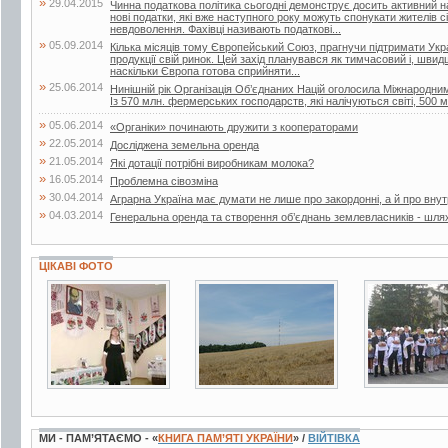
»
29.04.2015
Чинна податкова політика сьогодні демонструє досить активний н
нові податки, які вже наступного року можуть спонукати жителів с
невдоволення. Фахівці називають податкові...
»
05.09.2014
Кілька місяців тому Європейський Союз, прагнучи підтримати Украї
продукції свій ринок. Цей захід планувався як тимчасовий і, швид
наскільки Європа готова сприйняти...
»
25.06.2014
Нинішній рік Організація Об’єднаних Націй оголосила Міжнародн
Із 570 млн. фермерських господарств, які налічуються світі, 500 м
»
05.06.2014
«Органіки» починають дружити з кооператорами
»
22.05.2014
Досліджена земельна оренда
»
21.05.2014
Які дотації потрібні виробникам молока?
»
16.05.2014
Проблемна сівозміна
»
30.04.2014
Аграрна Україна має думати не лише про закордонні, а й про внут
»
04.03.2014
Генеральна оренда та створення об’єднань землевласників - шля
ЦІКАВІ ФОТО
3 фото
11 фото
4 фото
МИ - ПАМ’ЯТАЄМО - «
КНИГА ПАМ’ЯТІ УКРАЇНИ
» /
ВІЙТІВКА