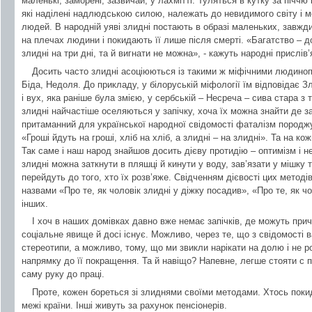
маленькі, заморені, зазвичай, у лахмітті. Туляться в кутку за піччю 
які наділені надлюдською силою, належать до невидимого світу і 
людей. В народній уяві злидні постають в образі маленьких, завжди
на плечах людини і покидають її лише після смерті. «Багатство – д
злидні на три дні, та й вигнати не можна», - кажуть народні прислів’
Досить часто злидні асоціюються із такими ж міфічними людиноп
Біда, Недоля. До прикладу, у білоруській міфології їм відповідає З
і вух, яка раніше була змією, у сербській – Несреча – сива стара з 
злидні найчастіше оселяються у запічку, хоча їх можна знайти де з
притаманний для української народної свідомості фаталізм породжує
«Гроші йдуть на гроші, хліб на хліб, а злидні – на злидні». Та на кож
Так саме і наш народ знайшов досить дієву протидію – оптимізм і 
злидні можна заткнути в пляшці й кинути у воду, зав’язати у мішку 
перейдуть до того, хто їх розв’яже. Свідченням дієвості цих методі
назвами «Про те, як чоловік злидні у діжку посадив», «Про те, як чо
інших.
І хоч в наших домівках давно вже немає запічків, де можуть прич
соціальне явище й досі існує. Можливо, через те, що з свідомості 
стереотипи, а можливо, тому, що ми звикли нарікати на долю і не р
напрямку до її покращення. Та й навіщо? Напевне, легше стояти с 
саму руку до праці.
Проте, кожен бореться зі злиднями своїми методами. Хтось покида
межі країни. Інші живуть за рахунок пенсіонерів.