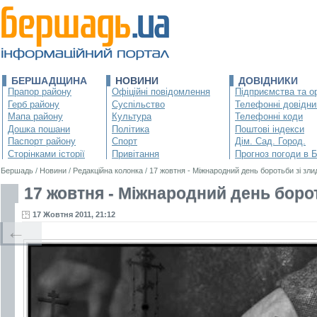
БЕРШАДЩИНА
НОВИНИ
ДОВІДНИКИ
Прапор району
Офіційні повідомлення
Підприємства та ор
Герб району
Суспільство
Телефонні довідни
Мапа району
Культура
Телефонні коди
Дошка пошани
Політика
Поштові індекси
Паспорт району
Спорт
Дім. Сад. Город.
Сторінками історії
Привітання
Прогноз погоди в 
Бершадь
/
Новини
/
Редакційна колонка
/
17 жовтня - Міжнародний день боротьби зі зл
17 жовтня - Міжнародний день боро
17 Жовтня 2011, 21:12
←