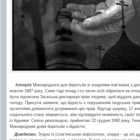
Історія
Міжнародного дня боротьби зі злиднями пов’язана з да
жовтня 1987 року. Саме тоді понад сто тисяч осіб зібралися на площ
була підписана Загальна декларація прав людини, щоб віддати дани
голоду. Присутні заявили, що бідність є порушенням людських прав
зусиллями добиватися дотримання цих прав. Відтоді щороку, 17 жов
соціального стану збираються, аби підтвердити незмінність своєї по
із бідними. Своєю резолюцією, прийнятою 22 грудня 1992 року, Ге
Міжнародним днем боротьби з бідністю.
Довідково.
Згідно із слов’янською міфологією, злидні – це злі д