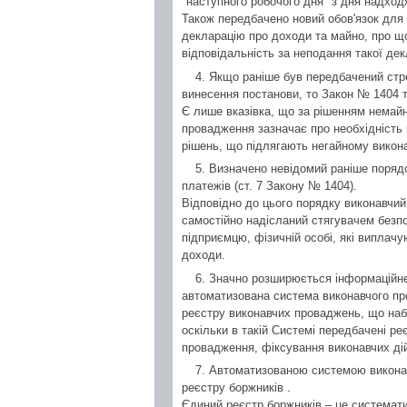
"наступного робочого дня" з дня надход
Також передбачено новий обов'язок для 
декларацію про доходи та майно, про щ
відповідальність за неподання такої де
4. Якщо раніше був передбачений стро
винесення постанови, то Закон № 1404 
Є лише вказівка, що за рішенням немайн
провадження зазначає про необхідність 
рішень, що підлягають негайному викона
5. Визначено невідомий раніше поряд
платежів (ст. 7 Закону № 1404).
Відповідно до цього порядку виконавчий
самостійно надісланий стягувачем безпос
підприємцю, фізичній особі, які виплачу
доходи.
6. Значно розширюється інформаційн
автоматизована система виконавчого пр
реєстру виконавчих проваджень, що наб
оскільки в такій Системі передбачені ре
провадження, фіксування виконавчих ді
7. Автоматизованою системою викона
реєстру боржників .
Єдиний реєстр боржників – це системати