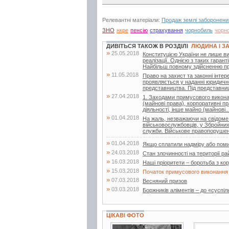
Релевантні матеріали:
Продаж землі заборонени
ЗНО
нкре
пенсію
страхування
чорнобиль
чорн
ДИВІТЬСЯ ТАКОЖ В РОЗДІЛІ
ЛЮДИНА І З
»
25.05.2018
Конституцією України не лише виз
реалізації. Однією з таких гаран
Найбільш повному здійсненню пр
»
11.05.2018
Право на захист та законні інте
проявляється у наданні юридичн
представництва. Під представни
»
27.04.2018
1. Заходами примусового виконан
(майнові права), корпоративні пр
діяльності, інше майно (майнові..
»
01.04.2018
На жаль, незважаючи на свідоме 
військовослужбовців, у Збройних
служби. Військове правопорушен
»
01.04.2018
Якщо сплатили надміру або поми
»
24.03.2018
Стан злочинності на території ра
»
16.03.2018
Наші пріоритети – боротьба з ко
»
15.03.2018
Початок примусового виконання
»
07.03.2018
Весняний призов
»
03.03.2018
Боржників аліментів – до «суспіл
ЦІКАВІ ФОТО