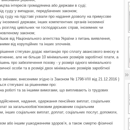
ицтва інтересів громадянина або держави в суді;
ід суду у випадках, передбачених законом;
ід суду на підставі ухвали про надання дозволу на примусове
у іноземної держави, інших компетентних органів іноземної
 розгляд цивільних чи господарських справ, іноземних чи
ановленому законом;
ійшов від Національного агентства України з питань виявлення,
ними від корупційних та інших злочинів.
 рішення стягувач додає квитанцію про сплату авансового внеску в
ягненню, але не більше 10 мінімальних розмірів заробітної плати, а
ішень про забезпечення позову - у розмірі одного мінімального
зичної особи та в розмірі двох мінімальних розмірів заробітної
з змінами, внесеними згідно із Законом № 1798-VIII від 21.12.2016 }
ься стягувачі за рішеннями про:
 на роботі та за іншими вимогами, що випливають із трудових
здійснення, надання, одержання пенсійних виплат, соціальних
плат за загальнообов’язковим державним соціальним
ни, інших соціальних виплат, доплат, соціальних послуг, допомоги,
твом або іншим ушкодженням здоров’я, а також смертю фізичної