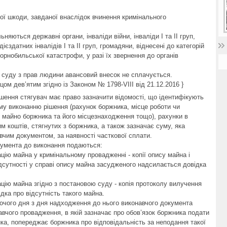
ої шкоди, завданої внаслідок вчинення кримінального
няються державні органи, інваліди війни, інваліди I та II груп,
дієздатних інвалідів I та II груп, громадяни, віднесені до категорій
Чорнобильської катастрофи, у разі їх звернення до органів
о суду з прав людини авансовий внесок не сплачується.
цом дев’ятим згідно із Законом № 1798-VIII від 21.12.2016 }
ішення стягувач має право зазначити відомості, що ідентифікують
у виконанню рішення (рахунок боржника, місце роботи чи
 майно боржника та його місцезнаходження тощо), рахунки в
м коштів, стягнутих з боржника, а також зазначає суму, яка
чим документом, за наявності часткової сплати.
кумента до виконання подаються:
ацію майна у кримінальному провадженні - копії опису майна і
відсутності у справі опису майна засудженого надсилається довідка
ацію майна згідно з постановою суду - копія протоколу вилучення
ідка про відсутність такого майна.
бочого дня з дня надходження до нього виконавчого документа
авчого провадження, в якій зазначає про обов’язок боржника подати
ка, попереджає боржника про відповідальність за неподання такої