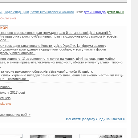
й!
Поділ спадщини
Захистити інтереси кожного
Теги:
дітей-інвалідів
дітям війни
обильської
АКОН
начене широке коло прав громадян, але й встановлені дієві гарантії їх
тій є право на захист суб’єктивних прав та охоронюваних законом інтересів.
ава...
реси громадян гарантоване Конституцією України. Ця форма захисту
ої допомоги громадянам і юридичним особам, у тому числі у формі
цтвом у виконавчому...
ня рішень є: 1) звернення стягнення на кошти, цінні папери, інше майно
ава, майнові права інтелектуальної власності, об’єкти інтелектуальної, творчої
.
та чесне виконання обов’язків військової служби більшістю
 силах України є випадки самовільного залишення військових частин чи місць
ня – самовільне...
лково...
йону у 2017 році
рупцією
 рішень
ьно корисних робіт»
Всі статті розділу
Людина і закон
»