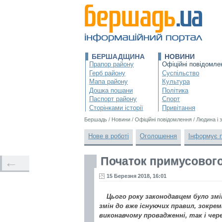
БЕРШАДЩИНА
НОВИНИ
Прапор району
Офіційні повідомле
Герб району
Суспільство
Мапа району
Культура
Дошка пошани
Політика
Паспорт району
Спорт
Сторінками історії
Привітання
Бершадь
/
Новини
/
Офіційні повідомлення
/
Людина і 
Нове в роботі
Оголошення
Інформує 
Початок примусового
←
15 Березня 2018, 16:01
Цього року законодавцем було зм
змін до вже існуючих правил, зокрем
виконавчому провадженні, так і чер