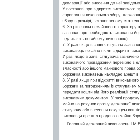
декларації або внесення до неї завідом
У постанові про відкриття виконавчого 
справляння виконавчого збору, державн
збору в розмірі, встановленому статтею 
6. За рішенням немайнового характеру в
зазначає про необхідність виконання бо
підлягають негайному виконанню).
7. У разі якщо в заяві стягувача зазнач
виконавець негайно після відкриття ви
У разі якщо в заяві стягувача зазначено
виконавчого провадження перевіряє в е
власності або іншого майнового права б
боржника виконавець накладає арешт в 
8. У разі якщо при відкритті виконавчо
боржник за погодженням із стягувачем м
передати кошти від його реалізації стяг
виконавчим документом. У разі продажу
майно на рахунок органу державної вико
стягувачу або внесення покупцем коштів
виконавця арешт з проданого майна бор
Головний державний виконавець І.М.