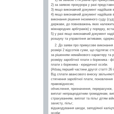
2) за заявою прокурора у разі представн
3) якщо виконавчий документ надійшов в
4) якщо виконавчий документ надійшов в
виконання рішення іноземного суду (суд
держави, до повноважень яких належить
міжнародних арбітражів) у порядку, вст
5) у разі якщо виконавчий документ над
розшуку та управління активами, одержа
2. До заяви про примусове виконання
розмірі 2 відсотків суми, що підлягає ст
за рішенням немайнового характеру та р
розміру заробітної плати з боржника - фі
плати з боржника - юридичної особи.
{Абзац перший частини другої статті 26 і
Від сплати авансового внеску звільняют
стягнення заробітної плати, поновлення
правовідносин;
обчислення, призначення, перерахунок, 
виплат непрацездатним громадянам, ви
страхуванням, виплат та пільг дітям вій
захисту, пільг;
відшкодування шкоди, заподіяної каліц
особи;