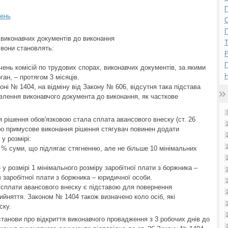
П
шень
П
 виконавчих документів до виконання
р вони становлять:
Р
чень комісій по трудових спорах, виконавчих документів, за якими
Н
ан, – протягом 3 місяців.
ні № 1404, на відміну від Закону № 606, відсутня така підстава
влення виконавчого документа до виконання, як часткове
 рішення обов'язковою стала сплата авансового внеску (ст. 26
ро примусове виконання рішення стягувач повинен додати
у розмірі:
 % суми, що підлягає стягненню, але не більше 10 мінімальних
у розмірі 1 мінімального розміру заробітної плати з боржника –
в заробітної плати з боржника – юридичної особи.
 сплати авансового внеску є підставою для повернення
ийняття. Законом № 1404 також визначено коло осіб, які
ску.
танови про відкриття виконавчого провадження з 3 робочих днів до