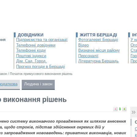
ДОВІДНИКИ
ЖИТТЯ БЕРШАДІ
І
ння
Підприємства та організації
Фотогалереї Бершаді
У н
Телефонні довідники
Відео
Ог
Телефонні коди
Визначні місця району
Ста
Поштові індекси
Персоналії
Гор
Дім. Сад. Город.
Літературна Бершадь
Про
Прогноз погоди в Бершаді
закон
/
Початок примусового виконання рішень
податкова
Людина і закон
 виконання рішень
1
інено систему виконавчого провадження як шляхом внесення
а, щодо строків, підстав здійснення окремих дій у
С
ез запровадження нововведень: приватних виконавців, нових
К