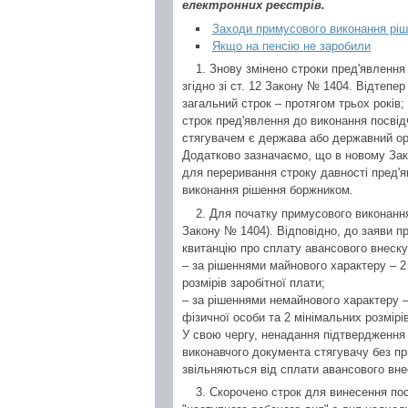
електронних реєстрів.
Заходи примусового виконання рі
Якщо на пенсію не заробили
1. Знову змінено строки пред'явлення
згідно зі ст. 12 Закону № 1404. Відтепе
загальний строк – протягом трьох років;
строк пред'явлення до виконання посвід
стягувачем є держава або державний орг
Додатково зазначаємо, що в новому Зако
для переривання строку давності пред'я
виконання рішення боржником.
2. Для початку примусового виконання
Закону № 1404). Відповідно, до заяви п
квитанцію про сплату авансового внеску 
– за рішеннями майнового характеру – 2
розмірів заробітної плати;
– за рішеннями немайнового характеру – 
фізичної особи та 2 мінімальних розмірі
У свою чергу, ненадання підтвердження
виконавчого документа стягувачу без пр
звільняються від сплати авансового вне
3. Скорочено строк для винесення пос