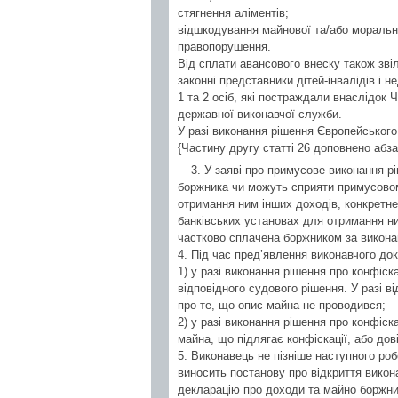
стягнення аліментів;
відшкодування майнової та/або моральн
правопорушення.
Від сплати авансового внеску також звіль
законні представники дітей-інвалідів і не
1 та 2 осіб, які постраждали внаслідок 
державної виконавчої служби.
У разі виконання рішення Європейськог
{Частину другу статті 26 доповнено абза
3. У заяві про примусове виконання р
боржника чи можуть сприяти примусовом
отримання ним інших доходів, конкретне
банківських установах для отримання ни
частково сплачена боржником за виконав
4. Під час пред’явлення виконавчого до
1) у разі виконання рішення про конфіск
відповідного судового рішення. У разі 
про те, що опис майна не проводився;
2) у разі виконання рішення про конфіск
майна, що підлягає конфіскації, або дов
5. Виконавець не пізніше наступного ро
виносить постанову про відкриття викон
декларацію про доходи та майно боржни