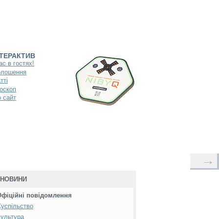
НТЕРАКТИВ
ас в гостях!
олошення
тті
оскоп
 сайт
→
НОВИНИ
Офіційні повідомлення
успільство
ультура