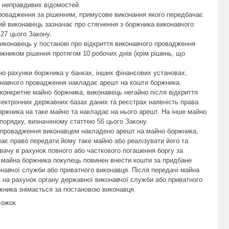
о неправдивих відомостей.
провадження за рішенням, примусове виконання якого передбачає
ий виконавець зазначає про стягнення з боржника виконавчого
27 цього Закону.
иконавець у постанові про відкриття виконавчого провадження
ржником рішення протягом 10 робочих днів (крім рішень, що
ено рахунки боржника у банках, інших фінансових установах,
конавчого провадження накладає арешт на кошти боржника.
 конкретне майно боржника, виконавець негайно після відкриття
лектронних державних базах даних та реєстрах наявність права
оржника на таке майно та накладає на нього арешт. На інше майно
порядку, визначеному статтею 56 цього Закону.
го провадження виконавцем накладено арешт на майно боржника,
ає право передати йому таке майно або реалізувати його та
увачу в рахунок повного або часткового погашення боргу за
 майна боржника покупець повинен внести кошти за придбане
навчої служби або приватного виконавця. Після передачі майна
 на рахунок органу державної виконавчої служби або приватного
жника знімається за постановою виконавця.
Божок