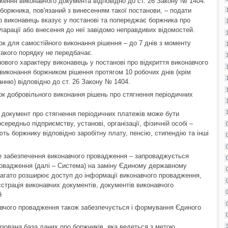
ження виконавчого документа відповідно до ст. 26 Закону № 1404.
боржника, пов'язаний з винесенням такої постанови, – подати
о виконавець вказує у постанові та попереджає боржника про
кларації або внесення до неї завідомо неправдивих відомостей.
к для самостійного виконання рішення – до 7 днів з моменту
такого порядку не передбачає.
ового характеру виконавець у постанові про відкриття виконавчого
виконання боржником рішення протягом 10 робочих днів (крім
нню) відповідно до ст. 26 Закону № 1404.
ок добровільного виконання рішень про стягнення періодичних
 документ про стягнення періодичних платежів може бути
ередньо підприємству, установі, організації, фізичній особі –
ють боржнику відповідно заробітну плату, пенсію, стипендію та інші
е забезпечення виконавчого провадження – запроваджується
овадження (далі – Система) на заміну Єдиному державному
агато розширює доступ до інформації виконавчого провадження,
єстрація виконавчих документів, документів виконавчого
й
вчого провадження також забезпечується і формування Єдиного
зована база даних про боржників, яка ведеться з метою