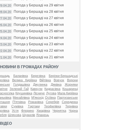
Погода у Бершаді на 29 квітня
29.04.20
Погода у Бершаді на 28 квітня
28.04.20
Погода у Бершаді на 27 квітня
27.04.20
Погода у Бершаді на 26 квітня
26.04.20
Погода у Бершаді на 25 квітня
25.04.20
Погода у Бершаді на 24 квітня
24.04.20
Погода у Бершаді на 23 квітня
23.04.20
Погода у Бершаді на 22 квітня
22.04.20
Погода у Бершаді на 21 квітня
21.04.20
НОВИНИ В ГРОМАДАХ РАЙОНУ
ершадь
Баланівка
Березівка
Берізки-Бершадські
рлівка
Велика Киріївка
Війтівка
Вовчок
Ворони
инське
Голдашівка
Джулинка
Дяківка
Жорняки
вітне
Зелений Гай
Кавкули
Кидрасівка
Кошаринці
асносілка
Крушинівка
Лісниче
Лугова
Мала Киріївка
ньківка
Михайлівка
М'якохід
Осіївка
Партизанське
оташня
П'ятківка
Романівка
Серебрія
Серединка
авки
Сумівка
Тартаки
Теофилівка
Тернівка
рлівка
Устя
Флорино
Хмарівка
Чернятка
Чорна
ебля
Шляхова
Шумилів
Яланець
ВІДЕО