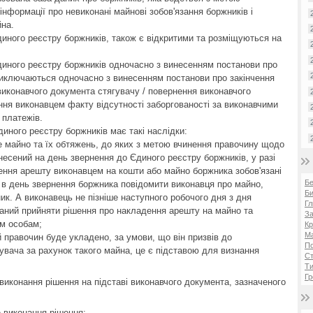
нформації про невиконані майнові зобов'язання боржників і
на.
диного реєстру боржників, також є відкритими та розміщуються на
диного реєстру боржників одночасно з винесенням постанови про
виключаються одночасно з винесенням постанови про закінчення
виконавчого документа стягувачу / повернення виконавчого
ня виконавцем факту відсутності заборгованості за виконавчими
 платежів.
иного реєстру боржників має такі наслідки:
е майно та їх обтяжень, до яких з метою вчинення правочину щодо
есений на день звернення до Єдиного реєстру боржників, у разі
дення арешту виконавцем на кошти або майно боржника зобов'язані
Б
 і в день звернення боржника повідомити виконавця про майно,
Би
к. А виконавець не пізніше наступного робочого дня з дня
Гл
заний прийняти рішення про накладення арешту на майно та
За
им особам;
Кр
Ма
й правочин буде укладено, за умови, що він призвів до
П
вача за рахунок такого майна, це є підставою для визнання
Ст
Ти
Гр
виконання рішення на підставі виконавчого документа, зазначеного
е виконання рішення;