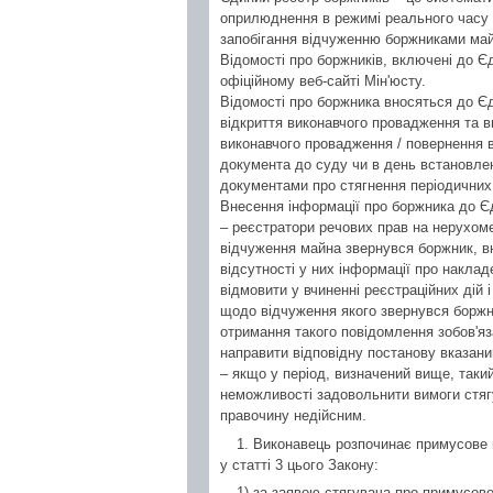
оприлюднення в режимі реального часу і
запобігання відчуженню боржниками май
Відомості про боржників, включені до Є
офіційному веб-сайті Мін'юсту.
Відомості про боржника вносяться до Є
відкриття виконавчого провадження та 
виконавчого провадження / повернення 
документа до суду чи в день встановлен
документами про стягнення періодичних
Внесення інформації про боржника до Єд
– реєстратори речових прав на нерухом
відчуження майна звернувся боржник, вн
відсутності у них інформації про накла
відмовити у вчиненні реєстраційних дій
щодо відчуження якого звернувся боржни
отримання такого повідомлення зобов'я
направити відповідну постанову вказан
– якщо у період, визначений вище, таки
неможливості задовольнити вимоги стягу
правочину недійсним.
1. Виконавець розпочинає примусове 
у статті 3 цього Закону:
1) за заявою стягувача про примусов