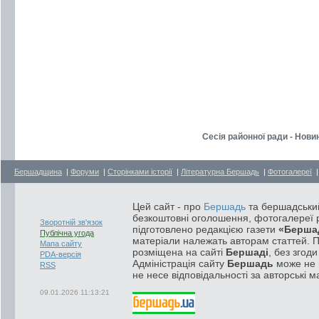
Сесія районної ради - Нови
Бершадщина
|
Форуми
|
Сторінками історії
|
Літературна Бершадь
|
Фотогалереї
Цей сайт - про
Бершадь
та бершадський
безкоштовні оголошення, фотогалереї р
Зворотній зв'язок
підготовлено редакцією газети
«Берша
Публічна угода
матеріали належать авторам статтей. 
Мапа сайту
розміщена на сайті
Бершаді
, без згод
PDA-версія
Адміністрація сайту
Бершадь
може не п
RSS
не несе відповідальності за авторські м
09.01.2026 11:13:21