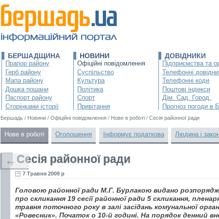
БЕРШАДЩИНА
НОВИНИ
ДОВІДНИКИ
Прапор району
Офіційні повідомлення
Підприємства та ор
Герб району
Суспільство
Телефонні довідни
Мапа району
Культура
Телефонні коди
Дошка пошани
Політика
Поштові індекси
Паспорт району
Спорт
Дім. Сад. Город.
Сторінками історії
Привітання
Прогноз погоди в 
Бершадь
/
Новини
/
Офіційні повідомлення
/
Нове в роботі
/
Сесія районної ради
Нове в роботі
Оголошення
Інформує податкова
Людина і зако
Сесія районної ради
←
7 Травня 2009 р
Головою районної ради М.Г. Бурлакою видано розпорядже
про скликання 19 сесії районної ради 5 скликання, пленар
травня поточного року в залі засідань комунальної орг
«Ровесник». Початок о 10-й годині. На порядок денний вн