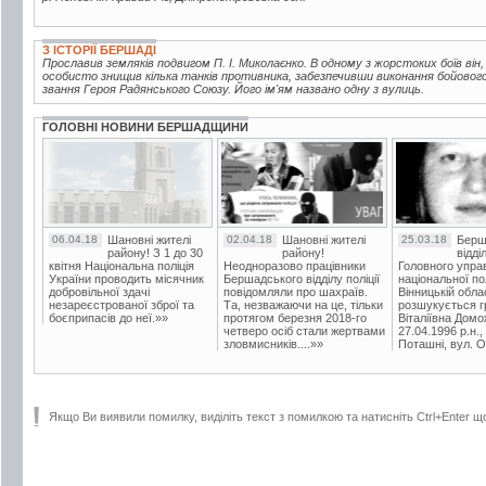
З ІСТОРІЇ БЕРШАДІ
Прославив земляків подвигом П. І. Миколаєнко. В одному з жорстоких боїв він
особисто знищив кілька танків противника, забезпечивши виконання бойового
звання Героя Радянського Союзу. Його ім'ям названо одну з вулиць.
ГОЛОВНІ НОВИНИ БЕРШАДЩИНИ
06.04.18
Шановні жителі
02.04.18
Шановні жителі
25.03.18
Берш
району! З 1 до 30
району!
відді
квітня Національна поліція
Неодноразово працівники
Головного упра
України проводить місячник
Бершадського відділу поліції
національної пол
добровільної здачі
повідомляли про шахраїв.
Вінницькій обла
незареєстрованої зброї та
Та, незважаючи на це, тільки
розшукується гр
боєприпасів до неї.»»
протягом березня 2018-го
Віталіївна Домо
четверо осіб стали жертвами
27.04.1996 р.н.,
зловмисників....»»
Поташні, вул. Ос
Якщо Ви виявили помилку, виділіть текст з помилкою та натисніть Ctrl+Enter щ