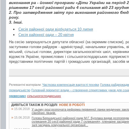
виконання ра - йонної програми «Діти України на період 
рішенням 17 сесії районної ради 4 скликання від 23 грудня 
2. Про затвердження звіту про виконання районного бю
року.
3. Інші.
Сесія районної ради відбудеться 10 липня
Сесія районної ради – 20 квітня
На сесію запрошуються депутати обласної (за окремим списком), ра
заступники голови райдерж - адміністрації, начальники управлінь, в
міський, сільські голови, директори загальноосвітніх шкіл, керівники
відомств України, промислових і сільськогосподарських підприємств
представники політичних партій і громадських організацій, засобів м
Релевантні матеріали:
Часткова компенсація вартості техніки
Голова райдержадмі
громадськістю
Головний пріоритет влади – створення сприятливих умов для соці
«ровесник»
сільськогосподарських
ДИВІТЬСЯ ТАКОЖ В РОЗДІЛІ
НОВЕ В РОБОТІ
»
15.06.2018
У цьому році розпочата реформа первинної ланки медичних закла
сімейних лікарів.
»
15.06.2018
Голова Бершадської районної ради М.Г. Бурлака видав розпорядж
скликання 20 сесії районної ради 7 скликання», пленарне засіданн
залі засідань комунальної організації...