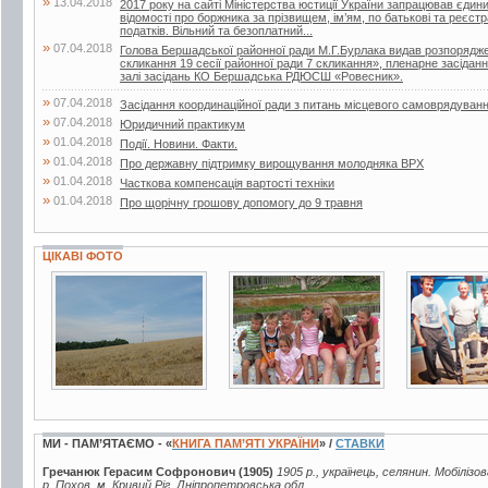
»
13.04.2018
2017 року на сайті Міністерства юстиції України запрацював єдин
відомості про боржника за прізвищем, ім’ям, по батькові та реєс
податків. Вільний та безоплатний...
»
07.04.2018
Голова Бершадської районної ради М.Г.Бурлака видав розпорядже
скликання 19 сесії районної ради 7 скликання», пленарне засіданн
залі засідань КО Бершадська РДЮСШ «Ровесник».
»
07.04.2018
Засідання координаційної ради з питань місцевого самоврядуван
»
07.04.2018
Юридичний практикум
»
01.04.2018
Події. Новини. Факти.
»
01.04.2018
Про державну підтримку вирощування молодняка ВРХ
»
01.04.2018
Часткова компенсація вартості техніки
»
01.04.2018
Про щорічну грошову допомогу до 9 травня
ЦІКАВІ ФОТО
11 фото
8 фото
5 фото
МИ - ПАМ’ЯТАЄМО - «
КНИГА ПАМ’ЯТІ УКРАЇНИ
» /
СТАВКИ
Гречанюк Герасим Софронович (1905)
1905 р., українець, селянин. Мобілізо
р. Похов. м. Кривий Ріг, Дніпропетровська обл.