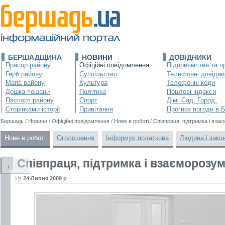
БЕРШАДЩИНА
НОВИНИ
ДОВІДНИКИ
Прапор району
Офіційні повідомлення
Підприємства та ор
Герб району
Суспільство
Телефонні довідни
Мапа району
Культура
Телефонні коди
Дошка пошани
Політика
Поштові індекси
Паспорт району
Спорт
Дім. Сад. Город.
Сторінками історії
Привітання
Прогноз погоди в 
Бершадь
/
Новини
/
Офіційні повідомлення
/
Нове в роботі
/
Співпраця, підтримка і вза
Нове в роботі
Оголошення
Інформує податкова
Людина і зако
Співпраця, підтримка і взаєморозум
←
24 Липня 2009 р