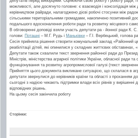
депутатів перед виборцями. Оцінюючи свою роботу і роботу ради, го
можливості, але досягнуто головне: є взаємодія і консолідація між 
керівництвом райради, налагоджено дієві робочі стосунки між радо
сільськими територіальними громадами, накопичено позитивний до
подальшого вдосконалення роботи ради та розвитку місцевого сам
В обговоренні доповіді взяли участь депутати ра - йонної ради К. С.
голови:
Поташні
– М.Г. Рудь і
Маньківки
– Г.І. Вербецький, голова р
Сесія прийняла рішення створити комунальний заклад «Районний це
реабілітації дітей, які опинилися у складних життєвих обставинах, 
Депутати також схвалили текст звернення районної ради до Президе
Міністрів, міністерства аграрної політики України, обласної ради т
функціонування та розвитку агропромислової галузі (текст зверненн
Прийняття цього документа викликане ситуацією, що склалася в а
депутати звернулися до керівників країни та області з проханням д
сьогодні з надією чекають підтримки влади всіх рівнів у вирішенні
відповідних рішень.
На цьому сесія закінчила роботу
Сторінки: