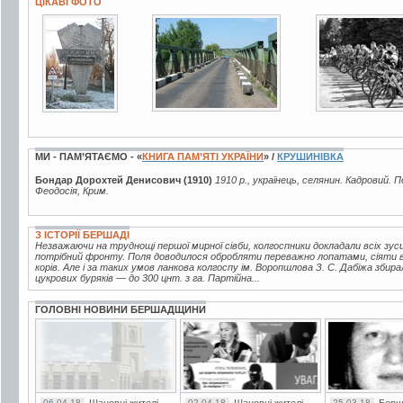
ЦІКАВІ ФОТО
13 фото
18 фото
2 фото
МИ - ПАМ’ЯТАЄМО - «
КНИГА ПАМ’ЯТІ УКРАЇНИ
» /
КРУШИНІВКА
Бондар Дорохтей Денисович (1910)
1910 р., українець, селянин. Кадровий. П
Феодосія, Крим.
З ІСТОРІЇ БЕРШАДІ
Незважаючи на труднощі першої мирної сівби, колгоспники докладали всіх зу
потрібний фронту. Поля доводилося обробляти переважно лопатами, сіяти 
корів. Але і за таких умов ланкова колгоспу ім. Воропшлова З. С. Дабіжа збир
цукрових буряків — до 300 цнт. з га. Партійна...
ГОЛОВНІ НОВИНИ БЕРШАДЩИНИ
06.04.18
02.04.18
25.03.18