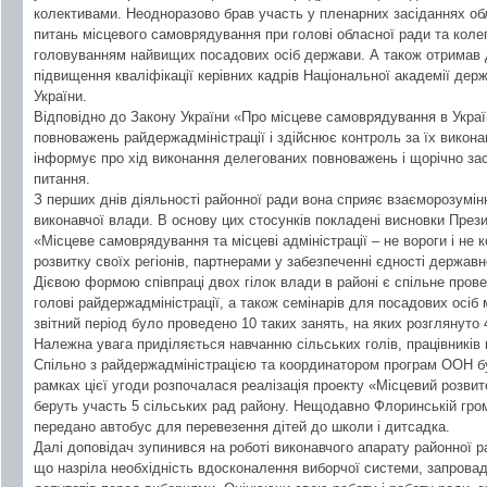
колективами. Неодноразово брав участь у пленарних засіданнях обл
питань місцевого самоврядування при голові обласної ради та колегі
головуванням найвищих посадових осіб держави. А також отримав д
підвищення кваліфікації керівних кадрів Національної академії дер
України.
Відповідно до Закону України «Про місцеве самоврядування в Украї
повноважень райдержадміністрації і здійснює контроль за їх викона
інформує про хід виконання делегованих повноважень і щорічно зас
питання.
З перших днів діяльності районної ради вона сприяє взаєморозумінню
виконавчої влади. В основу цих стосунків покладені висновки През
«Місцеве самоврядування та місцеві адміністрації – не вороги і не 
розвитку своїх регіонів, партнерами у забезпеченні єдності державн
Дієвою формою співпраці двох гілок влади в районі є спільне провед
голові райдержадміністрації, а також семінарів для посадових осіб
звітний період було проведено 10 таких занять, на яких розглянуто 
Належна увага приділяється навчанню сільських голів, працівників 
Спільно з райдержадміністрацією та координатором програм ООН бу
рамках цієї угоди розпочалася реалізація проекту «Місцевий розвит
беруть участь 5 сільських рад району. Нещодавно Флоринській гром
передано автобус для перевезення дітей до школи і дитсадка.
Далі доповідач зупинився на роботі виконавчого апарату районної р
що назріла необхідність вдосконалення виборчої системи, запровад