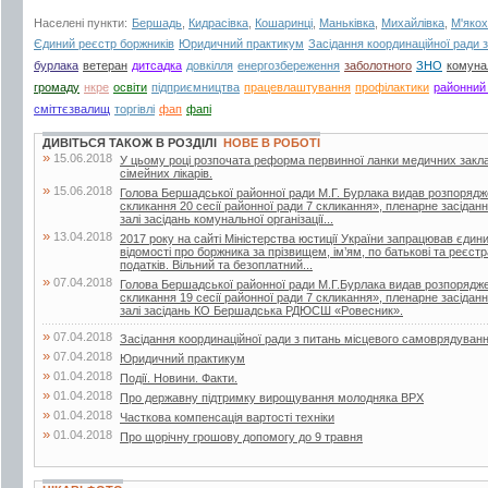
Населені пункти:
Бершадь
,
Кидрасівка
,
Кошаринці
,
Маньківка
,
Михайлівка
,
М'якох
Єдиний реєстр боржників
Юридичний практикум
Засідання координаційної ради 
бурлака
ветеран
дитсадка
довкілля
енергозбереження
заболотного
ЗНО
комуна
громаду
нкре
освіти
підприємництва
працевлаштування
профілактики
районний
сміттєзвалищ
торгівлі
фап
фапі
ДИВІТЬСЯ ТАКОЖ В РОЗДІЛІ
НОВЕ В РОБОТІ
»
15.06.2018
У цьому році розпочата реформа первинної ланки медичних закла
сімейних лікарів.
»
15.06.2018
Голова Бершадської районної ради М.Г. Бурлака видав розпорядж
скликання 20 сесії районної ради 7 скликання», пленарне засіданн
залі засідань комунальної організації...
»
13.04.2018
2017 року на сайті Міністерства юстиції України запрацював єдин
відомості про боржника за прізвищем, ім’ям, по батькові та реєс
податків. Вільний та безоплатний...
»
07.04.2018
Голова Бершадської районної ради М.Г.Бурлака видав розпорядже
скликання 19 сесії районної ради 7 скликання», пленарне засіданн
залі засідань КО Бершадська РДЮСШ «Ровесник».
»
07.04.2018
Засідання координаційної ради з питань місцевого самоврядуван
»
07.04.2018
Юридичний практикум
»
01.04.2018
Події. Новини. Факти.
»
01.04.2018
Про державну підтримку вирощування молодняка ВРХ
»
01.04.2018
Часткова компенсація вартості техніки
»
01.04.2018
Про щорічну грошову допомогу до 9 травня