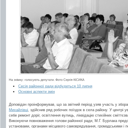
На знімку: голосують депутати. Фото Сергія КІСИКА
Сесія районної ради відбудеться 10 липня
Основні аспекти змін
Доповідач проінформував, що за звітний період узяв участь у збор
Михайлівці
, здійснив ряд робочих поїздок в села району. У центрі 
себе ремонт доріг, освітлення вулиць, ліквідацію стихійних сміттєз
Виконуючи повноваження голови районної ради, М.Г. Бурлака предс
установами, органами місцевого самоврядування, громадськими і п