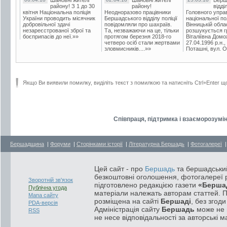
Шановні жителі
Шановні жителі
Берш
району! З 1 до 30
району!
відді
квітня Національна поліція
Неодноразово працівники
Головного упра
України проводить місячник
Бершадського відділу поліції
національної пол
добровільної здачі
повідомляли про шахраїв.
Вінницькій обла
незареєстрованої зброї та
Та, незважаючи на це, тільки
розшукується гр
боєприпасів до неї.»»
протягом березня 2018-го
Віталіївна Домо
четверо осіб стали жертвами
27.04.1996 р.н.,
зловмисників....»»
Поташні, вул. Ос
Якщо Ви виявили помилку, виділіть текст з помилкою та натисніть Ctrl+Enter щ
Співпраця, підтримка і взаєморозумін
Бершадщина
|
Форуми
|
Сторінками історії
|
Літературна Бершадь
|
Фотогалереї
Цей сайт - про
Бершадь
та бершадський
безкоштовні оголошення, фотогалереї р
Зворотній зв'язок
підготовлено редакцією газети
«Берша
Публічна угода
матеріали належать авторам статтей. 
Мапа сайту
розміщена на сайті
Бершаді
, без згод
PDA-версія
Адміністрація сайту
Бершадь
може не п
RSS
не несе відповідальності за авторські м