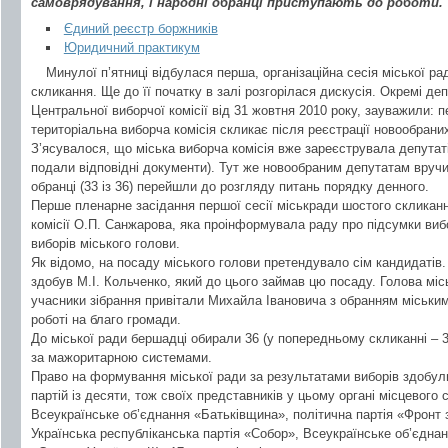
самоврядування, і народні обранці приступають до роботи.
Єдиний реєстр боржників
Юридичний практикум
Минулої п’ятниці відбулася перша, організаційна сесія міської р
скликання. Ще до її початку в залі розгорілася дискусія. Окремі д
Центральної виборчої комісії від 31 жовтня 2010 року, зауважили: 
територіальна виборча комісія скликає після реєстрації новообрани
З’ясувалося, що міська виборча комісія вже зареєструвала депутатів
подали відповідні документи). Тут же новообраним депутатам вручи
обранці (33 із 36) перейшли до розгляду питань порядку денного.
Перше пленарне засідання першої сесії міськради шостого скликанн
комісії О.П. Санжарова, яка проінформувала раду про підсумки вибо
виборів міського голови.
Як відомо, на посаду міського голови претендувало сім кандидатів
здобув М.І. Кольченко, який до цього займав цю посаду. Голова місь
учасники зібрання привітали Михайла Івановича з обранням міським
роботі на благо громади.
До міської ради бершадці обирали 36 (у попередньому скликанні – 30
за мажоритарною системами.
Право на формування міської ради за результатами виборів здобули
партій із десяти, тож своїх представників у цьому органі місцевого
Всеукраїнське об’єднання «Батьківщина», політична партія «Фронт з
Українська республіканська партія «Собор», Всеукраїнське об’єднан