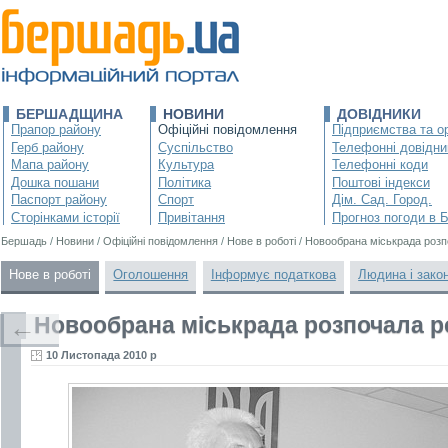
БЕРШАДЩИНА
НОВИНИ
ДОВІДНИКИ
Прапор району
Офіційні повідомлення
Підприємства та ор
Герб району
Суспільство
Телефонні довідни
Мапа району
Культура
Телефонні коди
Дошка пошани
Політика
Поштові індекси
Паспорт району
Спорт
Дім. Сад. Город.
Сторінками історії
Привітання
Прогноз погоди в 
Бершадь
/
Новини
/
Офіційні повідомлення
/
Нове в роботі
/
Новообрана міськрада розп
Нове в роботі
Оголошення
Інформує податкова
Людина і зако
Новообрана міськрада розпочала р
←
10 Листопада 2010 р