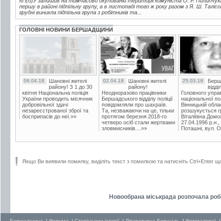
КП(б)У залишив на тимчасово окупованій території комуніста О. Р. Пилипчука,
першу в районі підпільну групу, а в листопаді того ж року разом з Я. Ш. Таліс
грудні виникла підпільна група з робітників та...
ГОЛОВНІ НОВИНИ БЕРШАДЩИНИ
06.04.18
Шановні жителі
02.04.18
Шановні жителі
25.03.18
Берш
району! З 1 до 30
району!
відді
квітня Національна поліція
Неодноразово працівники
Головного упра
України проводить місячник
Бершадського відділу поліції
національної пол
добровільної здачі
повідомляли про шахраїв.
Вінницькій обла
незареєстрованої зброї та
Та, незважаючи на це, тільки
розшукується гр
боєприпасів до неї.»»
протягом березня 2018-го
Віталіївна Домо
четверо осіб стали жертвами
27.04.1996 р.н.,
зловмисників....»»
Поташні, вул. Ос
Якщо Ви виявили помилку, виділіть текст з помилкою та натисніть Ctrl+Enter щ
Новообрана міськрада розпочала робо
Бершадщина
|
Форуми
|
Сторінками історії
|
Літературна Бершадь
|
Фотогалереї