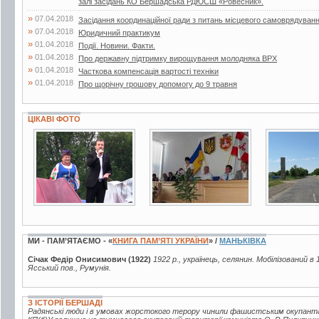
залі засідань КО Бершадська РДЮСШ «Ровесник».
»
07.04.2018
Засідання координаційної ради з питань місцевого самоврядуван
»
07.04.2018
Юридичний практикум
»
01.04.2018
Події. Новини. Факти.
»
01.04.2018
Про державну підтримку вирощування молодняка ВРХ
»
01.04.2018
Часткова компенсація вартості техніки
»
01.04.2018
Про щорічну грошову допомогу до 9 травня
ЦІКАВІ ФОТО
15 фото
3 фото
6 фото
МИ - ПАМ’ЯТАЄМО - «
КНИГА ПАМ’ЯТІ УКРАЇНИ
» /
МАНЬКІВКА
Січак Федір Онисимович (1922)
1922 р., українець, селянин. Мобілізований в 
Ясський пов., Румунія.
З ІСТОРІЇ БЕРШАДІ
Радянські люди і в умовах жорстокого терору чинили фашистським окупантам