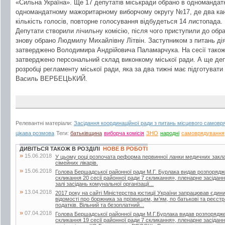
«Сильна Україна». Ще 17 депутатів міськради обрано в одномандат
одномандатному мажоритарному виборчому округу №17, де два кан
кількість голосів, повторне голосування відбудеться 14 листопада.
Депутати створили лічильну комісію, після чого приступили до обр
знову обрано Людмилу Михайлівну Літвін. Заступником з питань дія
затверджено Володимира Андрійовича Паламарчука. На сесії також
затверджено персональний склад виконкому міської ради. А ще деп
розробці регламенту міської ради, яка за два тижні має підготувати 
Василь ВЕРБЕЦЬКИЙ.
Релевантні матеріали:
Засідання координаційної ради з питань місцевого самов
цікава розмова
Теги:
батьківщина
виборча комісія
ЗНО
народні
самоврядування
ДИВІТЬСЯ ТАКОЖ В РОЗДІЛІ
НОВЕ В РОБОТІ
»
15.06.2018
У цьому році розпочата реформа первинної ланки медичних закла
сімейних лікарів.
»
15.06.2018
Голова Бершадської районної ради М.Г. Бурлака видав розпорядж
скликання 20 сесії районної ради 7 скликання», пленарне засіданн
залі засідань комунальної організації...
»
13.04.2018
2017 року на сайті Міністерства юстиції України запрацював єдин
відомості про боржника за прізвищем, ім’ям, по батькові та реєс
податків. Вільний та безоплатний...
»
07.04.2018
Голова Бершадської районної ради М.Г.Бурлака видав розпорядже
скликання 19 сесії районної ради 7 скликання», пленарне засіданн