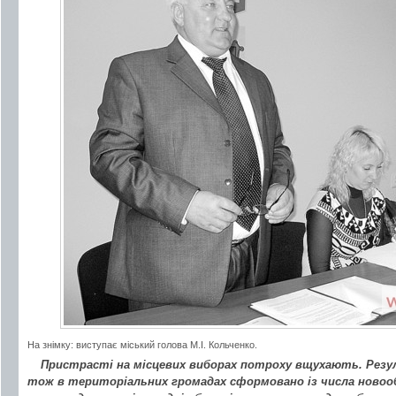
На знімку: виступає міський голова М.І. Кольченко.
Пристрасті на місцевих виборах потроху вщухають. Резу
тож в територіальних громадах сформовано із числа новоо