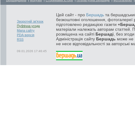
Цей сайт - про
Бершадь
та бершадський
безкоштовні оголошення, фотогалереї р
Зворотній зв'язок
підготовлено редакцією газети
«Берша
Публічна угода
матеріали належать авторам статтей. 
Мапа сайту
розміщена на сайті
Бершаді
, без згод
PDA-версія
Адміністрація сайту
Бершадь
може не п
RSS
не несе відповідальності за авторські м
09.01.2026 17:46:45