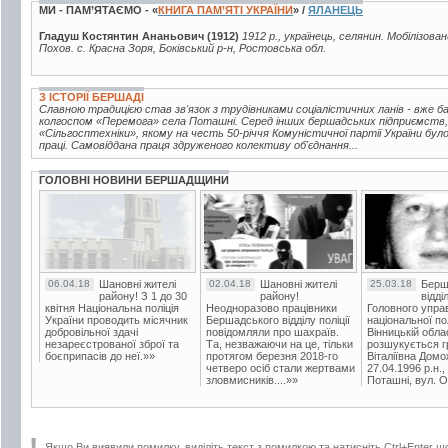
МИ - ПАМ’ЯТАЄМО - «
КНИГА ПАМ’ЯТІ УКРАЇНИ
» /
ЯЛАНЕЦЬ
Гладуш Костянтин Ананьович (1912)
1912 р., українець, селянин. Мобілізова
Похов. с. Красна Зоря, Боківський р-н, Ростовська обл.
З ІСТОРІЇ БЕРШАДІ
Славною традицією став зв'язок з трудівниками соціалістичних ланів - вже 
колгоспом «Перемога» села Поташні. Серед інших бершадських підприємств,
«Сільгосптехніки», якому на честь 50-річчя Комуністичної партії України бу
праці. Самовіддана праця здруженого колективу об'єднання...
ГОЛОВНІ НОВИНИ БЕРШАДЩИНИ
06.04.18
Шановні жителі
02.04.18
Шановні жителі
25.03.18
Берш
району! З 1 до 30
району!
відді
квітня Національна поліція
Неодноразово працівники
Головного упра
України проводить місячник
Бершадського відділу поліції
національної пол
добровільної здачі
повідомляли про шахраїв.
Вінницькій обла
незареєстрованої зброї та
Та, незважаючи на це, тільки
розшукується гр
боєприпасів до неї.»»
протягом березня 2018-го
Віталіївна Домо
четверо осіб стали жертвами
27.04.1996 р.н.,
зловмисників....»»
Поташні, вул. Ос
Якщо Ви виявили помилку, виділіть текст з помилкою та натисніть Ctrl+Enter щ