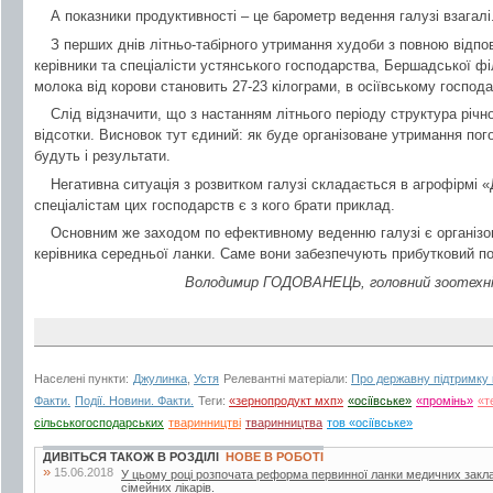
А показники продуктивності – це барометр ведення галузі взагалі
З перших днів літньо-табірного утримання худоби з повною відпо
керівники та спеціалісти устянського господарства, Бершадської ф
молока від корови становить 27-23 кілограми, в осіївському господар
Слід відзначити, що з настанням літнього періоду структура річ
відсотки. Висновок тут єдиний: як буде організоване утримання пого
будуть і результати.
Негативна ситуація з розвитком галузі складається в агрофірмі 
спеціалістам цих господарств є з кого брати приклад.
Основним же заходом по ефективному веденню галузі є організов
керівника середньої ланки. Саме вони забезпечують прибутковий по
Володимир ГОДОВАНЕЦЬ, головний зоотехнік
Населені пункти:
Джулинка
,
Устя
Релевантні матеріали:
Про державну підтримку
Факти.
Події. Новини. Факти.
Теги:
«зернопродукт мхп»
«осіївське»
«промінь»
«т
сільськогосподарських
тваринництві
тваринництва
тов «осіївське»
ДИВІТЬСЯ ТАКОЖ В РОЗДІЛІ
НОВЕ В РОБОТІ
»
15.06.2018
У цьому році розпочата реформа первинної ланки медичних закла
сімейних лікарів.