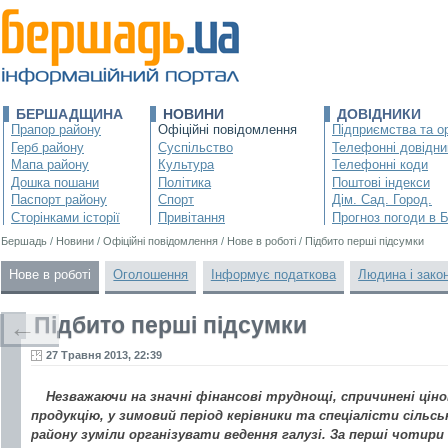
БЕРШАДЩИНА
НОВИНИ
ДОВІДНИКИ
Прапор району
Офіційні повідомлення
Підприємства та ор
Герб району
Суспільство
Телефонні довідни
Мапа району
Культура
Телефонні коди
Дошка пошани
Політика
Поштові індекси
Паспорт району
Спорт
Дім. Сад. Город.
Сторінками історії
Привітання
Прогноз погоди в 
Бершадь
/
Новини
/
Офіційні повідомлення
/
Нове в роботі
/
Підбито перші підсумки
Нове в роботі
Оголошення
Інформує податкова
Людина і зако
Підбито перші підсумки
←
27 Травня 2013, 22:39
Незважаючи на значні фінансові труднощі, спричинені ці
продукцію, у зимовий період керівники та спеціалісти сіль
району зуміли організувати ведення галузі. За перші чотири