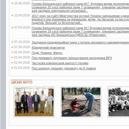
»
15.06.2018
Голова Бершадської районної ради М.Г. Бурлака видав розпорядж
скликання 20 сесії районної ради 7 скликання», пленарне засіданн
залі засідань комунальної організації...
»
13.04.2018
2017 року на сайті Міністерства юстиції України запрацював єдин
відомості про боржника за прізвищем, ім’ям, по батькові та реєс
податків. Вільний та безоплатний...
»
07.04.2018
Голова Бершадської районної ради М.Г.Бурлака видав розпорядже
скликання 19 сесії районної ради 7 скликання», пленарне засіданн
залі засідань КО Бершадська РДЮСШ «Ровесник».
»
07.04.2018
Засідання координаційної ради з питань місцевого самоврядуван
»
07.04.2018
Юридичний практикум
»
01.04.2018
Події. Новини. Факти.
»
01.04.2018
Про державну підтримку вирощування молодняка ВРХ
»
01.04.2018
Часткова компенсація вартості техніки
»
01.04.2018
Про щорічну грошову допомогу до 9 травня
ЦІКАВІ ФОТО
3 фото
9 фото
2 фото