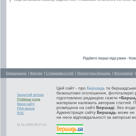
Підбито перші підсумки - Нов
Бершадщина
|
Форуми
|
Сторінками історії
|
Літературна Бершадь
|
Фотогалереї
Цей сайт - про
Бершадь
та бершадський
безкоштовні оголошення, фотогалереї р
Зворотній зв'язок
підготовлено редакцією газети
«Берша
Публічна угода
матеріали належать авторам статтей. 
Мапа сайту
розміщена на сайті
Бершаді
, без згод
PDA-версія
Адміністрація сайту
Бершадь
може не п
RSS
не несе відповідальності за авторські м
11.01.2026 05:27:21