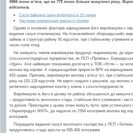
4966 тонн м’яса, що на 775 тонн більше минулого року. Вир
відсотків.
Сесія районної ради відбудеться 10 липня
Часткова компенсація вартості техніки
Одним із основних факторів нарощування його виробництва є еф
ведення галузі птахівництва. На птахокомбінаті «Бершадський» виро
займає в структурі району 91 відсоток, при стабільному утриманні 
тисяч голів птиці.
Не знижують темпів виробництва продукції тваринництва, до відпо
сільськогосподарські підприємства, як ПСП «Промінь», Бершадськ
«Удич». Але найвищих показників досягнуто у ТОВ «Устя» – за чотир
молока від корови. А середньодобові прирости ВРХ на вирощуванні і
433 грами. Причому, виробництво молока і м’яса тут, при стабільном
року на 101-129 відсотків. Не варто скидати з рахунків, що молоко 
ритмічного надходження коштів у кожне з сільгосппідприємств.
Виробництво ж його в цілому по району збільшилося до минулого 
– продуктивність молочного стада, стабільне його утримання і заст
та доїння. Прикладом у цьому плані можуть бути, крім устянськог
«Зернопродукт МХП», де надоєно по 2354 кілограмів молока від кор
кілограмів.
Покращили ведення галузі молочного скотарства у ПСП «Тетяна»
продуктивнісь стада зросла на 505-456 кілограмів.