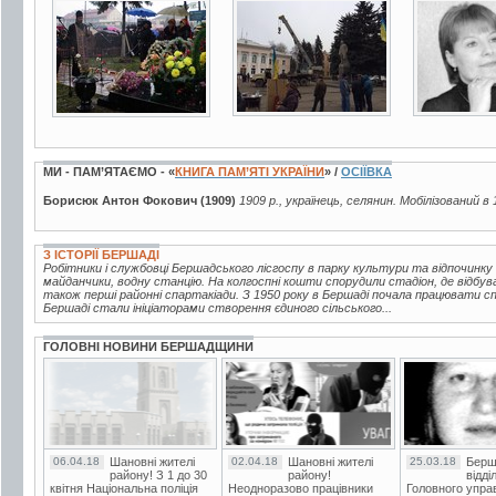
10 фото
9 фото
3 фото
МИ - ПАМ’ЯТАЄМО - «
КНИГА ПАМ’ЯТІ УКРАЇНИ
» /
ОСІЇВКА
Борисюк Антон Фокович (1909)
1909 р., українець, селянин. Мобілізований в 
З ІСТОРІЇ БЕРШАДІ
Робітники і службовці Бершадського лісгоспу в парку культури та відпочинку
майданчики, водну станцію. На колгоспні кошти спорудили стадіон, де відбув
також перші районні спартакіади. З 1950 року в Бершаді почала працювати 
Бершаді стали ініціаторами створення єдиного сільського...
ГОЛОВНІ НОВИНИ БЕРШАДЩИНИ
06.04.18
Шановні жителі
02.04.18
Шановні жителі
25.03.18
Берш
району! З 1 до 30
району!
відді
квітня Національна поліція
Неодноразово працівники
Головного упра