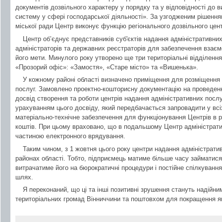
документів дозвільного характеру у порядку та у відповідності до 
систему у сфері господарської діяльності». За узгодженим рішення
міської ради Центр виконує функцію регіонального дозвільного цент
Центр об’єднує представників суб'єктів надання адміністративних
адміністраторів та державних реєстраторів для забезпечення взаємо
його мети. Минулого року утворено ще три територіальні відділенн
«Прозорий офіс»: «Замостя», «Старе місто» та «Вишенька».
У кожному районі області визначено приміщення для розміщення
послуг. Замовлено проектно-кошторисну документацію на проведенн
досвід створення та роботи центрів надання адміністративних послуг
урахуванням цього досвіду, який передбачається запровадити у всі
матеріально-технічне забезпечення для функціонування Центрів в р
коштів. При цьому враховано, що в подальшому Центр адміністрат
частиною електронного врядування.
Таким чином, з 1 жовтня цього року центри надання адміністрати
районах області. Тобто, підприємець матиме більше часу займатис
витрачатиме його на бюрократичні процедури і постійне спілкуванн
шлях.
Я переконаний, що ці та інші позитивні зрушення стануть надійни
територіальних громад Вінниччини та поштовхом для покращення я