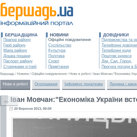
БЕРШАДЩИНА
НОВИНИ
ДОВІДНИКИ
Прапор району
Офіційні повідомлення
Підприємства та ор
Герб району
Суспільство
Телефонні довідни
Мапа району
Культура
Телефонні коди
Дошка пошани
Політика
Поштові індекси
Паспорт району
Спорт
Дім. Сад. Город.
Сторінками історії
Привітання
Прогноз погоди в 
Бершадь
/
Новини
/
Офіційні повідомлення
/
Нове в роботі
/
Іван Мовчан:"Економіка Укр
Нове в роботі
Оголошення
Інформує податкова
Людина і зако
Іван Мовчан:"Економіка України вст
←
20 Вересня 2013, 09:09