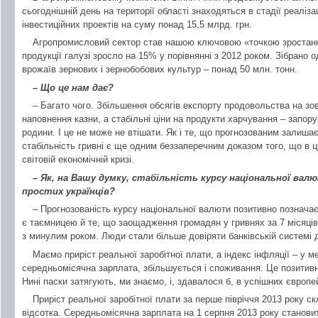
сьогоднішній день на території області знаходяться в стадії реаліза
інвестиційних проектів на суму понад 15,5 млрд. грн.
Агропромисловий сектор став нашою ключовою «точкою зростання
продукції галузі зросло на 15% у порівнянні з 2012 роком. Зібрано 
врожаїв зернових і зернобобових культур – понад 50 млн. тонн.
– Що це нам дає?
– Багато чого. Збільшення обсягів експорту продовольства на зо
наповнення казни, а стабільні ціни на продукти харчування – запор
родини. І це не може не втішати. Як і те, що прогнозованим залиша
стабільність гривні є ще одним беззаперечним доказом того, що в 
світовій економічній кризі.
– Як, на Вашу думку, стабільність курсу національної ва
простих українців?
– Прогнозованість курсу національної валюти позитивно позначає
є таємницею й те, що заощадження громадян у гривнях за 7 місяців
з минулим роком. Люди стали більше довіряти банківській системі 
Маємо приріст реальної заробітної плати, а індекс інфляції – у м
середньомісячна зарплата, збільшується і споживання. Це позитивні
Нині паски затягують, ми знаємо, і, здавалося б, в успішних європе
Приріст реальної заробітної плати за перше півріччя 2013 року ск
відсотка. Середньомісячна зарплата на 1 серпня 2013 року становит