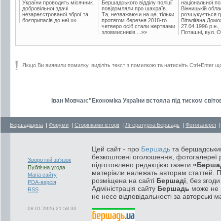
України проводить місячник
Бершадського відділу поліції
національної пол
добровільної здачі
повідомляли про шахраїв.
Вінницькій обла
незареєстрованої зброї та
Та, незважаючи на це, тільки
розшукується гр
боєприпасів до неї.»»
протягом березня 2018-го
Віталіївна Домо
четверо осіб стали жертвами
27.04.1996 р.н.,
зловмисників....»»
Поташні, вул. Ос
Якщо Ви виявили помилку, виділіть текст з помилкою та натисніть Ctrl+Enter щ
Іван Мовчан:"Економіка України встояла під тиском світо
Бершадщина
|
Форуми
|
Сторінками історії
|
Літературна Бершадь
|
Фотогалереї
Цей сайт - про
Бершадь
та бершадський
безкоштовні оголошення, фотогалереї р
Зворотній зв'язок
підготовлено редакцією газети
«Берша
Публічна угода
матеріали належать авторам статтей. 
Мапа сайту
розміщена на сайті
Бершаді
, без згод
PDA-версія
Адміністрація сайту
Бершадь
може не п
RSS
не несе відповідальності за авторські м
08.01.2026 21:58:30