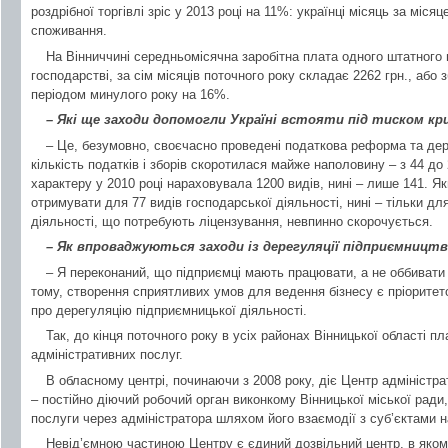
роздрібної торгівлі зріс у 2013 році на 11%: українці місяць за міся
споживання.
На Вінниччині середньомісячна заробітна плата одного штатного 
господарстві, за сім місяців поточного року складає 2262 грн., або 
періодом минулого року на 16%.
– Які ще заходи допомогли Україні встояти під тиском кр
– Це, безумовно, своєчасно проведені податкова реформа та дер
кількість податків і зборів скоротилася майже наполовину – з 44 до 
характеру у 2010 році нараховувала 1200 видів, нині – лише 141. Як
отримувати для 77 видів господарської діяльності, нині – тільки для 
діяльності, що потребують ліцензування, невпинно скорочується.
– Як впроваджуються заходи із дерегуляції підприємництв
– Я переконаний, що підприємці мають працювати, а не оббивати 
тому, створення сприятливих умов для ведення бізнесу є пріоритето
про дерегуляцію підприємницької діяльності.
Так, до кінця поточного року в усіх районах Вінницької області п
адміністративних послуг.
В обласному центрі, починаючи з 2008 року, діє Центр адміністр
– постійно діючий робочий орган виконкому Вінницької міської ради
послуги через адміністратора шляхом його взаємодії з суб’єктами н
Невід’ємною частиною Центру є єдиний дозвільний центр, в якому