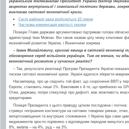
українським телеканалам Президент України Віктор Янукови
акцентах внутрішньої і зовнішньої політики держави, зокр
викликам світової економічної кризи.
Сесія районної ради відбудеться 10 липня
Часткова компенсація вартості техніки
Позицію Глави держави аргументовано підтримав голова обласно
адміністрації Іван Мовчан. Він також назвав цілу низку ключових ф
економічний розвиток України, і Вінниччини зокрема.
– Іване Михайловичу, кризові явища в світовій економіці
обговорення серед мільйонів українців. Тим не менше, чи вд
економічний розвиток у сучасних реаліях?
– Так, результати реалізації Програм Президента України показал
тиском світової економічної кризи. Україні вдалося зберегти макрое
Насамперед, про це свідчить той факт, що скорочення ВВП у першо
Європи, становить лише 1%. Важливим є й те, що приблизно на 10%
Отже, держава, попри спекуляції про дефолт, має можливість вчасн
кредиторами.
Позиція Президента з цього приводу цілком послідовна і логічна
стримує погіршення кон’юнктури на світових товарних ринках, отже,
імпортозаміщення та внутрішнє споживання. І Україна йде саме ци
медикаментів зросло порівняно з відповідним періодом минулого ро
8%, меблів – на 4%, руд – на 3%.