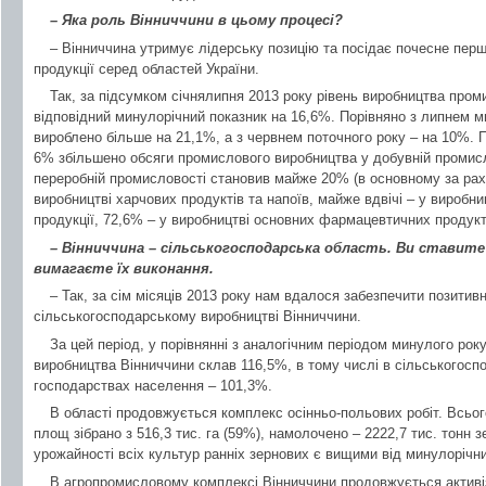
– Яка роль Вінниччини в цьому процесі?
– Вінниччина утримує лідерську позицію та посідає почесне перш
продукції серед областей України.
Так, за підсумком січнялипня 2013 року рівень виробництва про
відповідний минулорічний показник на 16,6%. Порівняно з липнем м
вироблено більше на 21,1%, а з червнем поточного року – на 10%. 
6% збільшено обсяги промислового виробництва у добувній промислов
переробній промисловості становив майже 20% (в основному за раху
виробництві харчових продуктів та напоїв, майже вдвічі – у виробниц
продукції, 72,6% – у виробництві основних фармацевтичних продукт
– Вінниччина – сільськогосподарська область. Ви ставите 
вимагаєте їх виконання.
– Так, за сім місяців 2013 року нам вдалося забезпечити позитивн
сільськогосподарському виробництві Вінниччини.
За цей період, у порівнянні з аналогічним періодом минулого рок
виробництва Вінниччини склав 116,5%, в тому числі в сільськогосп
господарствах населення – 101,3%.
В області продовжується комплекс осінньо-польових робіт. Всього 
площ зібрано з 516,3 тис. га (59%), намолочено – 2222,7 тис. тонн 
урожайності всіх культур ранніх зернових є вищими від минулорічн
В агропромисловому комплексі Вінниччини продовжується активіза