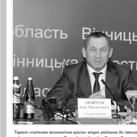
Термін «світова економічна криза» міцно увійшов до лексик