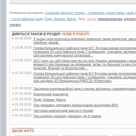
Релевантні матеріали:
Головний пріоритет влади – створення сприятливих умов д
– сесія районної ради
Події. Новини. Факти.
Теги:
напоїв
підприємництва
підприє
торгівлі
ДИВІТЬСЯ ТАКОЖ В РОЗДІЛІ
НОВЕ В РОБОТІ
»
15.06.2018
У цьому році розпочата реформа первинної ланки медичних закла
сімейних лікарів.
»
15.06.2018
Голова Бершадської районної ради М.Г. Бурлака видав розпорядж
скликання 20 сесії районної ради 7 скликання», пленарне засіданн
залі засідань комунальної організації...
»
13.04.2018
2017 року на сайті Міністерства юстиції України запрацював єдин
відомості про боржника за прізвищем, ім’ям, по батькові та реєс
податків. Вільний та безоплатний...
»
07.04.2018
Голова Бершадської районної ради М.Г.Бурлака видав розпорядже
скликання 19 сесії районної ради 7 скликання», пленарне засіданн
залі засідань КО Бершадська РДЮСШ «Ровесник».
»
07.04.2018
Засідання координаційної ради з питань місцевого самоврядуван
»
07.04.2018
Юридичний практикум
»
01.04.2018
Події. Новини. Факти.
»
01.04.2018
Про державну підтримку вирощування молодняка ВРХ
»
01.04.2018
Часткова компенсація вартості техніки
»
01.04.2018
Про щорічну грошову допомогу до 9 травня
ЦІКАВІ ФОТО