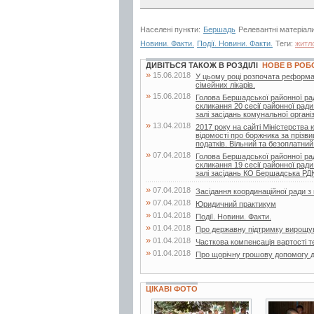
Населені пункти:
Бершадь
Релевантні матеріал
Новини. Факти.
Події. Новини. Факти.
Теги:
житл
ДИВІТЬСЯ ТАКОЖ В РОЗДІЛІ
НОВЕ В РОБ
»
15.06.2018
У цьому році розпочата реформа
сімейних лікарів.
»
15.06.2018
Голова Бершадської районної ра
скликання 20 сесії районної ради
залі засідань комунальної організа
»
13.04.2018
2017 року на сайті Міністерства
відомості про боржника за прізв
податків. Вільний та безоплатний.
»
07.04.2018
Голова Бершадської районної ра
скликання 19 сесії районної ради
залі засідань КО Бершадська Р
»
07.04.2018
Засідання координаційної ради 
»
07.04.2018
Юридичний практикум
»
01.04.2018
Події. Новини. Факти.
»
01.04.2018
Про державну підтримку вирощу
»
01.04.2018
Часткова компенсація вартості т
»
01.04.2018
Про щорічну грошову допомогу д
ЦІКАВІ ФОТО
3 фото
3 фото