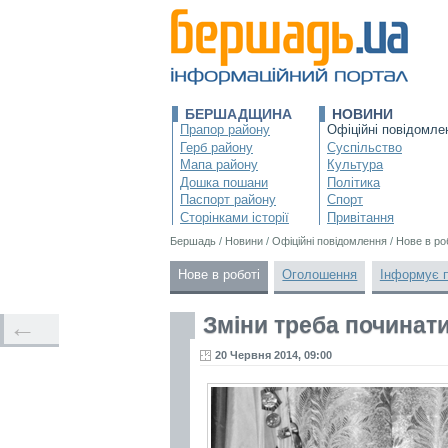
БЕРШАДЩИНА
НОВИНИ
Прапор району
Офіційні повідомле
Герб району
Суспільство
Мапа району
Культура
Дошка пошани
Політика
Паспорт району
Спорт
Сторінками історії
Привітання
Бершадь
/
Новини
/
Офіційні повідомлення
/
Нове в ро
Нове в роботі
Оголошення
Інформує 
Зміни треба починати
←
20 Червня 2014, 09:00