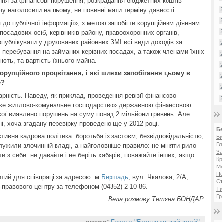
ння за фінансові порушення, розкрадання бюджетних коштів
чу наголосити на цьому, не повинні мати терміну давності.
 до публічної інформації», з метою запобігти корупційним діянням
 посадових осіб, керівників району, правоохоронних органів,
 опублікувати у друкованих районних ЗМІ всі види доходів за
с перебування на займаних керівних посадах, а також членами їхніх
іють, та вартість їхнього майна.
корупційного процвітання, і які шляхи запобігання цьому в
е?
арність. Наведу, як приклад, проведення ревізії фінансово-
ьке житлово-комунальне господарство» державною фінансовою
 якої виявлено порушень на суму понад 2 мільйони гривень. Але
і, хоча згадану перевірку проведено ще у 2012 році.
Б
ивна кадрова політика: боротьба із застоєм, безвідповідальністю,
Би
Гл
 служили злочинній владі, а найголовніше правило: не міняти рило
За
ти з себе: не давайте і не беріть хабарів, поважайте інших, якщо
Кр
Ма
П
итий для співпраці за адресою: м.
Бершадь
, вул. Чкалова, 2/А;
Ст
о-правового центру за телефоном (04352) 2-10-86.
Ти
Гр
Вела розмову Тетяна БОНДАР.
автор:
Газета "Бершадський край"