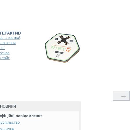
НТЕРАКТИВ
ас в гостях!
олошення
тті
оскоп
 сайт
→
НОВИНИ
Офіційні повідомлення
успільство
ультура