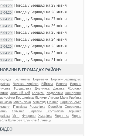
Погода у Бершаді на 29 квітня
29.04.20
Погода у Бершаді на 28 квітня
28.04.20
Погода у Бершаді на 27 квітня
27.04.20
Погода у Бершаді на 26 квітня
26.04.20
Погода у Бершаді на 25 квітня
25.04.20
Погода у Бершаді на 24 квітня
24.04.20
Погода у Бершаді на 23 квітня
23.04.20
Погода у Бершаді на 22 квітня
22.04.20
Погода у Бершаді на 21 квітня
21.04.20
НОВИНИ В ГРОМАДАХ РАЙОНУ
ершадь
Баланівка
Березівка
Берізки-Бершадські
рлівка
Велика Киріївка
Війтівка
Вовчок
Ворони
инське
Голдашівка
Джулинка
Дяківка
Жорняки
вітне
Зелений Гай
Кавкули
Кидрасівка
Кошаринці
асносілка
Крушинівка
Лісниче
Лугова
Мала Киріївка
ньківка
Михайлівка
М'якохід
Осіївка
Партизанське
оташня
П'ятківка
Романівка
Серебрія
Серединка
авки
Сумівка
Тартаки
Теофилівка
Тернівка
рлівка
Устя
Флорино
Хмарівка
Чернятка
Чорна
ебля
Шляхова
Шумилів
Яланець
ВІДЕО