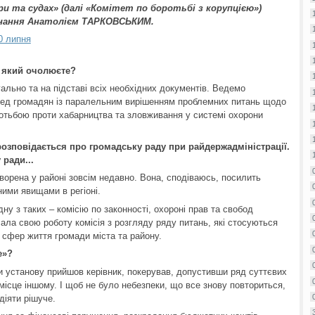
и та судах» (далі «Комітет по боротьбі з корупцією»)
днання Анатолієм ТАРКОВСЬКИМ.
0 липня
, який очолюєте?
гально та на підставі всіх необхідних документів. Ведемо
ред громадян із паралельним вирішенням проблемних питань щодо
отьбою проти хабарництва та зловживання у системі охорони
розповідається про громадську раду при райдержадміністрації.
ради...
творена у районі зовсім недавно. Вона, сподіваюсь, посилить
ними явищами в регіоні.
дну з таких – комісію по законності, охороні прав та свобод
ала свою роботу комісія з розгляду ряду питань, які стосуються
х сфер життя громади міста та району.
е»?
чи установу прийшов керівник, покерував, допустивши ряд суттєвих
місце іншому. І щоб не було небезпеки, що все знову повториться,
діяти рішуче.