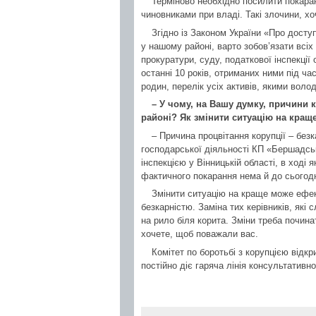
Терміново необхідно посилити покара
чиновниками при владі. Такі злочини, хо
Згідно із Законом України «Про доступ
у нашому районі, варто зобов’язати всіх
прокуратури, суду, податкової інспекції
останні 10 років, отриманих ними під ча
родин, перелік усіх активів, якими волод
– У чому, на Вашу думку, причини 
районі? Як змінити ситуацію на кращ
– Причина процвітання корупції – безк
господарської діяльності КП «Бершадс
інспекцією у Вінницькій області, в ході
фактичного покарання нема й до сьогодн
Змінити ситуацію на краще може ефект
безкарністю. Заміна тих керівників, які
на рило біля корита. Зміни треба почина
хочете, щоб поважали вас.
Комітет по боротьбі з корупцією відкр
постійно діє гаряча лінія консультативн