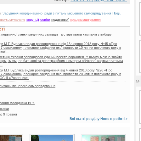
и:
Засідання координаційної ради з питань місцевого самоврядування
Події.
ово-комунальне
корупції
освіти
податкової
працевлаштування
ОТІ
 первинної ланки медичних закладів та стартувала кампанія з вибору
ди М.Г. Бурлака видав розпорядження від 13 червня 2018 року №45 «Про
 7 скликання», пленарне засідання якої провести 10 липня поточного року в
ції...
 юстиції України запрацював єдиний реєстр боржників. У ньому можна знайти
ищем, ім’ям, по батькові та реєстраційним номером облікової картки платника
..
ди М.Г.Бурлака видав розпорядження від 4 квітня 2018 року №26 «Про
 7 скликання», пленарне засідання якої провести 20 квітня поточного року в
ДЮСШ «Ровесник».
з питань місцевого самоврядування
вання молодняка ВРХ
ехніки
о 9 травня
Всі статті розділу
Нове в роботі
»
4 фото
3 фото