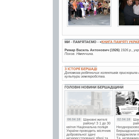
МИ - ПАМ’ЯТАЄМО - «
КНИГА ПАМ’ЯТІ УКРА
Римар Василь Антонович (1926)
1926 р., ук
Похов. Німеччина.
З ІСТОРІЇ БЕРШАДІ
Допомога робітничих колективів прискорила 
культури землеробства.
ГОЛОВНІ НОВИНИ БЕРШАДЩИНИ
06.04.18
Шановні жителі
02.04.18
Шан
району! З 1 до 30
рай
квітня Національна поліція
Неодноразово
України проводить місячник
Бершадського в
добровільної здачі
повідомляли п
незареєстрованої зброї та
Та, незважаюч