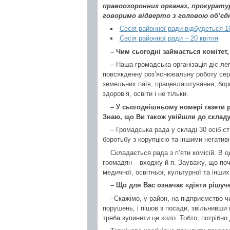
правоохоронних органах, прокуратур
говоримо відверто з головою об’є
Сесія районної ради відбудеться 1
Сесія районної ради – 20 квітня
– Чим сьогодні займається комітет
– Наша громадська організація діє ле
повсякденну роз’яснювальну роботу се
земельних паїв, працевлаштування, бор
здоров’я, освіти і не тільки.
– У сьогоднішньому номері газети 
Знаю, що Ви також увійшли до складу 
– Громадська рада у складі 30 осіб с
боротьбу з корупцією та іншими негатив
Складається рада з п’яти комісій. В о
громадян – входжу й я. Зауважу, що поч
медичної, освітньої, культурної та інши
– Що для Вас означає «діяти рішуч
–Скажімо, у район, на підприємство 
порушень, і пішов з посади, звільнивши 
треба зупинити це коло. Тобто, потрібно 