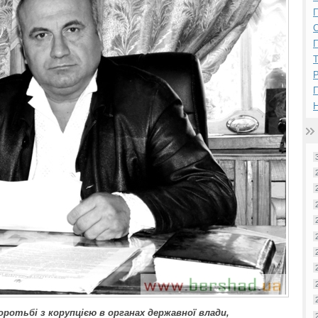
П
П
Р
Н
ротьбі з корупцією в органах державної влади,