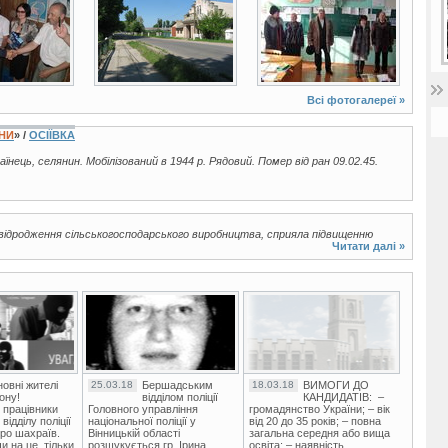
Всі фотогалереї »
ЇНИ
» /
ОСІЇВКА
раїнець, селянин. Мобілізований в 1944 р. Рядовий. Помер від ран 09.02.45.
відродження сільськогосподарського виробництва, сприяла підвищенню
Читати далі »
овні жителі
25.03.18
Бершадським
18.03.18
ВИМОГИ ДО
ону!
відділом поліції
КАНДИДАТІВ: –
 працівники
Головного управління
громадянство України; – вік
ідділу поліції
національної поліції у
від 20 до 35 років; – повна
ро шахраїв.
Вінницькій області
загальна середня або вища
и на це, тільки
розшукується гр. Ірина
освіта; – наявність