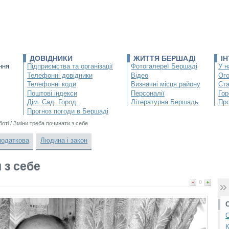
ДОВІДНИКИ
ЖИТТЯ БЕРШАДІ
І
ння
Підприємства та організації
Фотогалереї Бершаді
У н
Телефонні довідники
Відео
Ог
Телефонні коди
Визначні місця району
Ста
Поштові індекси
Персоналії
Гор
Дім. Сад. Город.
Літературна Бершадь
Про
Прогноз погоди в Бершаді
боті
/
Зміни треба починати з себе
податкова
Людина і закон
 з себе
0
С
К