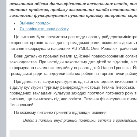
незаконним обігом фальсифікованих алкогольних напоїв, тю
оптових продажах, продажу алкогольних напоїв неповнолітн
законності функціонування пунктів прийому вторинної сиро
Змінено порядок
Як поліпшити нашу роботу
Це питання було предметом розгляду нарад у райдержадміністрац
охоронних органів та засідань громадської ради, оскільки є досить
питання інформували начальник РВ УМВС Олег Революк, районний 
Вони детально проаналізували здійснені правоохоронними органа
законодавства. Про наслідки алкоголізму для дітей та підлітків, а 
інформувала начальник служби у справах дітей Олена Гронська. Й
громадської ради та підсумки виїзних рейдів на торгові точки район
Про діяльність галузі культури як однієї зі складових виховання
відділу культури і туризму райдержадміністрації Тетяна Тиворська
проведених закладами культури заходах протягом поточного року т
питання, що виникають під час роботи. Питання фінансування кіном
Писанецький.
По кожному питанню прийнято відповідні рішення.
Відділ з питань внутрішньої політики, зв’язків з громадсь