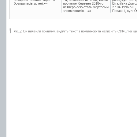
боєприпасів до неї.»»
протягом березня 2018-го
Віталіївна Домо
четверо осіб стали жертвами
27.04.1996 р.н.,
зловмисників....»»
Поташні, вул. Ос
Якщо Ви виявили помилку, виділіть текст з помилкою та натисніть Ctrl+Enter щ