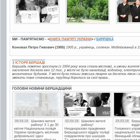
МИ - ПАМ’ЯТАЄМО - «
КНИГА ПАМ’ЯТІ УКРАЇНИ
» /
БИРЛІВКА
Коновал Петро Гивович (1905)
1905 р., українець, селянин. Мобілізований в 1
З ІСТОРІЇ БЕРШАДІ
Бершадь помітно зростала (з 1904 року вона стала містом), а умови життя
населення досягла вже 12 тис, у місті не було каналізації, водогону, електрич
молитовних будинків. У місті була тільки земська лікарня на десяток ліжок і
змінити таке становище, трудящі боролися за свої права...
ГОЛОВНІ НОВИНИ БЕРШАДЩИНИ
06.04.18
Шановні жителі
02.04.18
Шановні жителі
25.03.18
Берш
району! З 1 до 30
району!
відді
квітня Національна поліція
Неодноразово працівники
Головного упра
України проводить місячник
Бершадського відділу поліції
національної пол
добровільної здачі
повідомляли про шахраїв.
Вінницькій обла
незареєстрованої зброї та
Та, незважаючи на це, тільки
розшукується гр