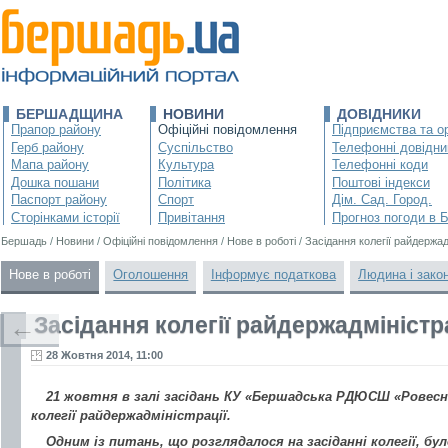
БЕРШАДЩИНА
НОВИНИ
ДОВІДНИКИ
Прапор району
Офіційні повідомлення
Підприємства та ор
Герб району
Суспільство
Телефонні довідни
Мапа району
Культура
Телефонні коди
Дошка пошани
Політика
Поштові індекси
Паспорт району
Спорт
Дім. Сад. Город.
Сторінками історії
Привітання
Прогноз погоди в 
Бершадь
/
Новини
/
Офіційні повідомлення
/
Нове в роботі
/
Засідання колегії райдержад
Нове в роботі
Оголошення
Інформує податкова
Людина і зако
Засідання колегії райдержадміністра
←
28 Жовтня 2014, 11:00
21 жовтня в залі засідань КУ «Бершадська РДЮСШ «Ровесни
колегії райдержадміністрації.
Одним із питань, що розглядалося на засіданні колегії, б