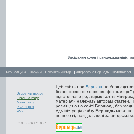
Засідання колегії райдержадміністрац
Бершадщина
|
Форуми
|
Сторінками історії
|
Літературна Бершадь
|
Фотогалереї
Цей сайт - про
Бершадь
та бершадський
безкоштовні оголошення, фотогалереї р
Зворотній зв'язок
підготовлено редакцією газети
«Берша
Публічна угода
матеріали належать авторам статтей. 
Мапа сайту
розміщена на сайті
Бершаді
, без згод
PDA-версія
Адміністрація сайту
Бершадь
може не п
RSS
не несе відповідальності за авторські м
08.01.2026 17:18:27