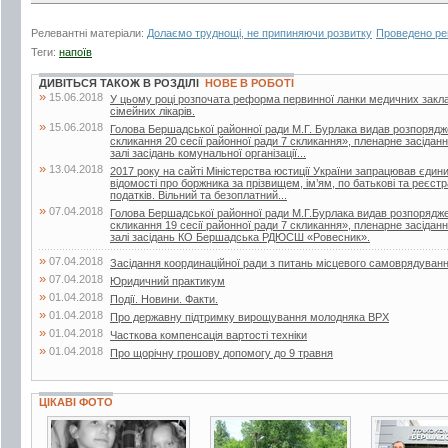
Релевантні матеріали:
Долаємо труднощі, не припиняючи розвитку
Проведено ре
Теги:
напоїв
ДИВІТЬСЯ ТАКОЖ В РОЗДІЛІ
НОВЕ В РОБОТІ
»
15.06.2018
У цьому році розпочата реформа первинної ланки медичних закла
сімейних лікарів.
»
15.06.2018
Голова Бершадської районної ради М.Г. Бурлака видав розпорядж
скликання 20 сесії районної ради 7 скликання», пленарне засіданн
залі засідань комунальної організації...
»
13.04.2018
2017 року на сайті Міністерства юстиції України запрацював єдин
відомості про боржника за прізвищем, ім’ям, по батькові та реєс
податків. Вільний та безоплатний...
»
07.04.2018
Голова Бершадської районної ради М.Г.Бурлака видав розпорядже
скликання 19 сесії районної ради 7 скликання», пленарне засіданн
залі засідань КО Бершадська РДЮСШ «Ровесник».
»
07.04.2018
Засідання координаційної ради з питань місцевого самоврядуван
»
07.04.2018
Юридичний практикум
»
01.04.2018
Події. Новини. Факти.
»
01.04.2018
Про державну підтримку вирощування молодняка ВРХ
»
01.04.2018
Часткова компенсація вартості техніки
»
01.04.2018
Про щорічну грошову допомогу до 9 травня
ЦІКАВІ ФОТО
3 фото
7 фото
3 фото