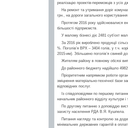
реалізацію проектів-переможців з усіх д
На ремонт та утримання доріг комунал
грн., на дороги загального користування
Протягом 2016 року здійснювалися ене
більшості підприємств.
У малому бізнесі діє 2481 суб’єкт ма
За 2016 рік вироблено продукції сільс
%. Поголів’я ВРХ – 3404 голів, у т.ч. ко
2015-им). Збільшено поголів’я свиней до
Жителям району в повному обсязі вип
До районного бюджету надійшло 49820
Пріоритетним напрямком роботи орган
зміцнення матеріально-технічної бази за
відповідних послуг.
Із співдоповідями по першому питанн
начальник районного відділу культури і
По другому питанню з доповіддю вист
захисту населення РДА В.Я. Кушпела.
Питання нагляду та контролю за дод
мінімальних державних гарантій в оплат