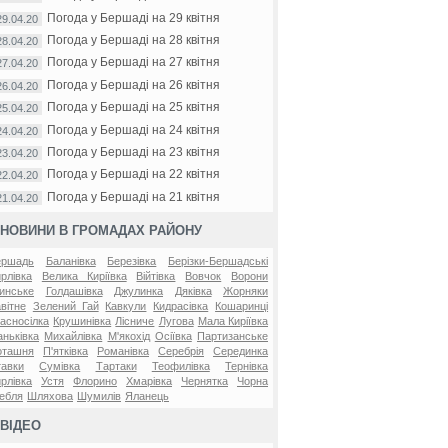
Погода у Бершаді на 29 квітня
29.04.20
Погода у Бершаді на 28 квітня
28.04.20
Погода у Бершаді на 27 квітня
27.04.20
Погода у Бершаді на 26 квітня
26.04.20
Погода у Бершаді на 25 квітня
25.04.20
Погода у Бершаді на 24 квітня
24.04.20
Погода у Бершаді на 23 квітня
23.04.20
Погода у Бершаді на 22 квітня
22.04.20
Погода у Бершаді на 21 квітня
21.04.20
НОВИНИ В ГРОМАДАХ РАЙОНУ
ершадь
Баланівка
Березівка
Берізки-Бершадські
рлівка
Велика Киріївка
Війтівка
Вовчок
Ворони
инське
Голдашівка
Джулинка
Дяківка
Жорняки
вітне
Зелений Гай
Кавкули
Кидрасівка
Кошаринці
асносілка
Крушинівка
Лісниче
Лугова
Мала Киріївка
ньківка
Михайлівка
М'якохід
Осіївка
Партизанське
оташня
П'ятківка
Романівка
Серебрія
Серединка
авки
Сумівка
Тартаки
Теофилівка
Тернівка
рлівка
Устя
Флорино
Хмарівка
Чернятка
Чорна
ебля
Шляхова
Шумилів
Яланець
ВІДЕО