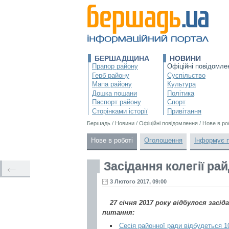
БЕРШАДЩИНА
НОВИНИ
Прапор району
Офіційні повідомле
Герб району
Суспільство
Мапа району
Культура
Дошка пошани
Політика
Паспорт району
Спорт
Сторінками історії
Привітання
Бершадь
/
Новини
/
Офіційні повідомлення
/
Нове в ро
Нове в роботі
Оголошення
Інформує 
Засідання колегії ра
←
3 Лютого 2017, 09:00
27 січня 2017 року відбулося засі
питання:
Сесія районної ради відбудеться 1