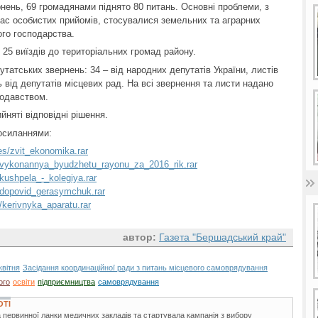
рнень, 69 громадянами піднято 80 питань. Основні проблеми, з
час особистих прийомів, стосувалися земельних та аграрних
ого господарства.
 25 виїздів до територіальних громад району.
утатських звернень: 34 – від народних депутатів України, листів
 від депутатів місцевих рад. На всі звернення та листи надано
нодавством.
йняті відповідні рішення.
посиланнями:
les/zvit_ekonomika.rar
les/vykonannya_byudzhetu_rayonu_za_2016_rik.rar
s/kushpela_-_kolegiya.rar
es/dopovid_gerasymchuk.rar
s/kerivnyka_aparatu.rar
автор:
Газета "Бершадський край"
квітня
Засідання координаційної ради з питань місцевого самоврядування
ого
освіти
підприємництва
самоврядування
ОТІ
 первинної ланки медичних закладів та стартувала кампанія з вибору