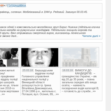
ЇНИ
» /
ГОЛДАШІВКА
країнець, селянин. Мобілізований в 1944 р. Рядовий. Загинув 00.03.45.
атажок однієї з комсомольсько-молодіжних груп Борис Нижник (підпільна кличка
лька нападів на румунських жандармів. Підпільники знищили ворогів та
лід групи. Вже отримавши смертний вирок, вихованець ленінського
 зможе далі...
Читати далі »
овні жителі
25.03.18
Бершадським
18.03.18
ВИМОГИ ДО
ону!
відділом поліції
КАНДИДАТІВ: –
 працівники
Головного управління
громадянство України; – вік
ідділу поліції
національної поліції у
від 20 до 35 років; – повна
ро шахраїв.
Вінницькій області
загальна середня або вища
и на це, тільки
розшукується гр. Ірина
освіта; – наявність
зня 2018-го
Віталіївна Доможирська,
посвідчення водія категорії В;
стали жертвами
27.04.1996 р.н., жителька с.
– готовність до служби...»»
..»»
Поташні, вул. Осіння, 89,...»»
милкою та натисніть Ctrl+Enter щоб повідомити про це редакцію