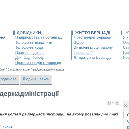
ДОВІДНИКИ
ЖИТТЯ БЕРШАДІ
І
ння
Підприємства та організації
Фотогалереї Бершаді
У н
Телефонні довідники
Відео
Ог
Телефонні коди
Визначні місця району
Ста
Поштові індекси
Персоналії
Гор
Дім. Сад. Город.
Літературна Бершадь
Про
Прогноз погоди в Бершаді
боті
/
Засідання колегії райдержадміністрації
податкова
Людина і закон
йдержадміністрації
0
дання колегії райдержадміністрації, на якому розглянуто такі
С
0 липня
К