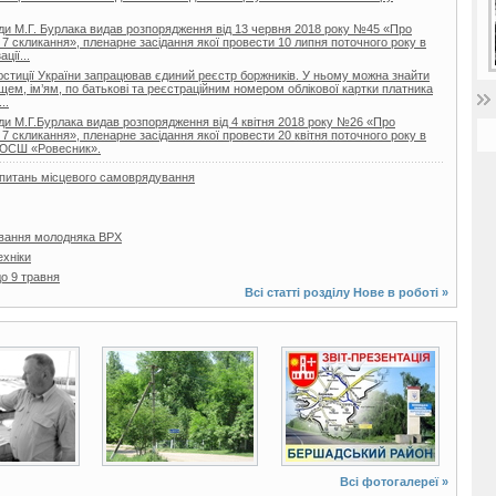
ди М.Г. Бурлака видав розпорядження від 13 червня 2018 року №45 «Про
 7 скликання», пленарне засідання якої провести 10 липня поточного року в
ції...
 юстиції України запрацював єдиний реєстр боржників. У ньому можна знайти
ищем, ім’ям, по батькові та реєстраційним номером облікової картки платника
..
ди М.Г.Бурлака видав розпорядження від 4 квітня 2018 року №26 «Про
 7 скликання», пленарне засідання якої провести 20 квітня поточного року в
ДЮСШ «Ровесник».
з питань місцевого самоврядування
вання молодняка ВРХ
ехніки
о 9 травня
Всі статті розділу
Нове в роботі
»
7 фото
6 фото
Всі фотогалереї »