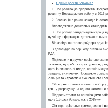
Єдиний реєстр боржників
1. Про реалізацію пріоритетів Програ
розвитку Бершадського району в 2016 ро
2. Реалізація в районі заходів із легал
Впровадження державних стандартів з
3. Про роботу райдержадміністрації щ
публічну інформацію, дотримання вимог 
Вів засідання голова райдерж адмініст
З доповіддю по першому питанню вист
РДА.
Підбиваючи підсумки соціально-економ
зазначив, що робота структурних підрозд
органів виконавчої влади, органів місц
завдань, визначених Програмою соціаль
2016 рік та Стратегією економічного і с
Обсяг реалізованої промислової проду
грн., у розрахунку на одного жителя це 
Підприємствами та організаціями райо
що в 1,5 раза більше, ніж у 2015-му.
Сім територіальних громад визнані пе