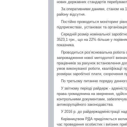
нових державних стандартів перебувають
За оперативними даними, станом на 1 
району відсутня.
Постійно проводиться моніторинг рівн
підприємствах, установах та організація
Середній розмір номінальної заробітн
3523,1 грн., що на 22% більше у порівня
показника.
Проводиться роз’яснювальна робота с
запровадження нової методології визначе
працівників за рахунок встановлення доп
умов виконуваної роботи, кваліфікації п
розмірах заробітної плати, скорочення п
По третьому питанню порядку денного
У звітному періоді райдерж - адмініс
права громадянина на звернення, здійс
контрольними документами, забезпечув
антикорупційного законодавства.
У 2016 р. до райдержадміністрації над
Керівництвом РДА приділяється вели
час проведення особистих і виїзних при