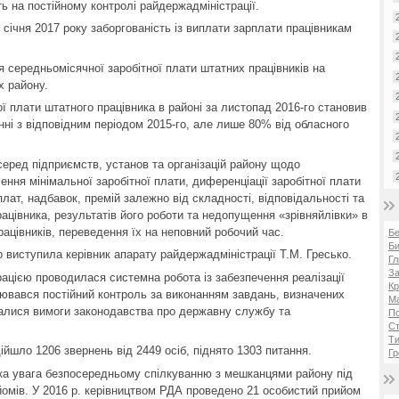
 на постійному контролі райдержадміністрації.
січня 2017 року заборгованість із виплати зарплати працівникам
я середньомісячної заробітної плати штатних працівників на
х району.
ої плати штатного працівника в районі за листопад 2016-го становив
нні з відповідним періодом 2015-го, але лише 80% від обласного
еред підприємств, установ та організацій району щодо
ння мінімальної заробітної плати, диференціації заробітної плати
лат, надбавок, премій залежно від складності, відповідальності та
рацівника, результатів його роботи та недопущення «зрівняйлівки» в
рацівників, переведення їх на неповний робочий час.
Б
Би
 виступила керівник апарату райдержадміністрації Т.М. Гресько.
Гл
За
трацією проводилася системна робота із забезпечення реалізації
Кр
нювався постійний контроль за виконанням завдань, визначених
Ма
алися вимоги законодавства про державну службу та
П
Ст
Ти
ійшло 1206 звернень від 2449 осіб, піднято 1303 питання.
Гр
ка увага безпосередньому спілкуванню з мешканцями району під
йомів. У 2016 р. керівництвом РДА проведено 21 особистий прийом