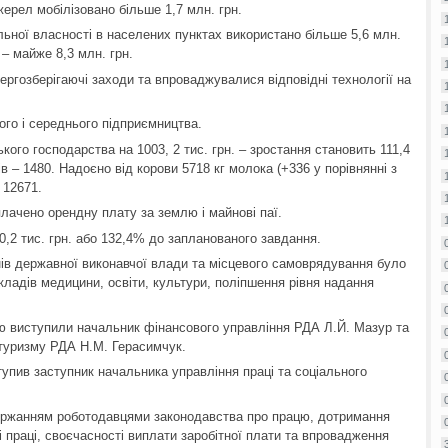
жерел мобілізовано більше 1,7 млн. грн.
ьної власності в населених пунктах використано більше 5,6 млн.
 – майже 8,3 млн. грн.
ргозберігаючі заходи та впроваджувалися відповідні технології на
лого і середнього підприємництва.
ького господарства на 1003, 2 тис. грн. – зростання становить 111,4
рів – 1480. Надоєно від корови 5718 кг молока (+336 у порівнянні з
 12671.
лачено орендну плату за землю і майнові паї.
,2 тис. грн. або 132,4% до запланованого завдання.
ів державної виконавчої влади та місцевого самоврядування було
кладів медицини, освіти, культури, поліпшення рівня надання
ю виступили начальник фінансового управління РДА Л.Й. Мазур та
 туризму РДА Н.М. Герасимчук.
упив заступник начальника управління праці та соціального
ержанням роботодавцями законодавства про працю, дотримання
і праці, своєчасності виплати заробітної плати та впровадження