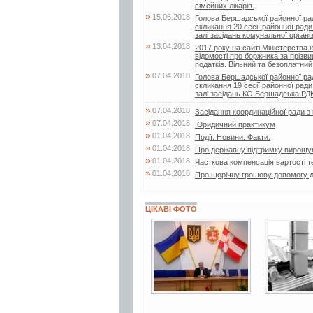
сімейних лікарів.
»
15.06.2018
Голова Бершадської районної ра
скликання 20 сесії районної ради
залі засідань комунальної організа
»
13.04.2018
2017 року на сайті Міністерства
відомості про боржника за прізв
податків. Вільний та безоплатний.
»
07.04.2018
Голова Бершадської районної ра
скликання 19 сесії районної ради
залі засідань КО Бершадська Р
»
07.04.2018
Засідання координаційної ради 
»
07.04.2018
Юридичний практикум
»
01.04.2018
Події. Новини. Факти.
»
01.04.2018
Про державну підтримку вирощу
»
01.04.2018
Часткова компенсація вартості т
»
01.04.2018
Про щорічну грошову допомогу д
ЦІКАВІ ФОТО
6 фото
4 фото