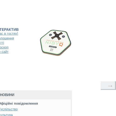
НТЕРАКТИВ
ас в гостях!
олошення
тті
оскоп
 сайт
→
НОВИНИ
Офіційні повідомлення
успільство
ультура