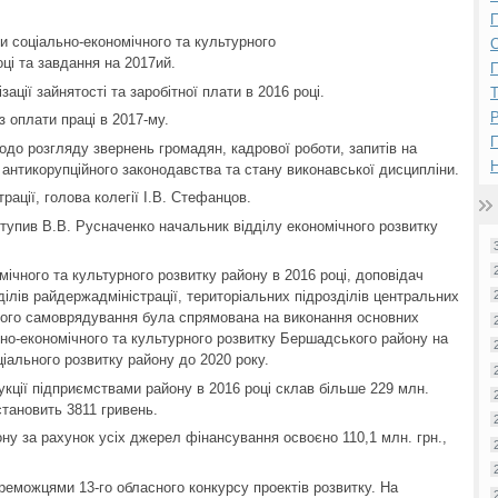
П
ми соціально-економічного та культурного
ці та завдання на 2017ий.
П
ізації зайнятості та заробітної плати в 2016 році.
Р
 оплати праці в 2017-му.
одо розгляду звернень громадян, кадрової роботи, запитів на
Н
антикорупційного законодавства та стану виконавської дисципліни.
рації, голова колегії І.В. Стефанцов.
упив В.В. Русначенко начальник відділу економічного розвитку
ічного та культурного розвитку району в 2016 році, доповідач
ілів райдержадміністрації, територіальних підрозділів центральних
евого самоврядування була спрямована на виконання основних
но-економічного та культурного розвитку Бершадського району на
оціального розвитку району до 2020 року.
кції підприємствами району в 2016 році склав більше 229 млн.
становить 3811 гривень.
ну за рахунок усіх джерел фінансування освоєно 110,1 млн. грн.,
реможцями 13-го обласного конкурсу проектів розвитку. На