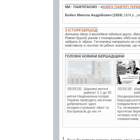
МИ - ПАМ’ЯТАЄМО - «
КНИГА ПАМ’ЯТІ УКРА
Бойко Микола Андрійович (1924)
1924 р., у
З ІСТОРІЇ БЕРШАДІ
Активно діяли й молодіжні підпільні групи. В
Роман Бурий) разом з товаришами здійснив кі
забрали їх зброю. Гестапівці натрапили на с
комсомолу в листах до рідних жалкував, що не
ГОЛОВНІ НОВИНИ БЕРШАДЩИНИ
06.04.18
Шановні жителі
02.04.18
Шан
району! З 1 до 30
рай
квітня Національна поліція
Неодноразово
України проводить місячник
Бершадського в
добровільної здачі
повідомляли п
незареєстрованої зброї та
Та, незважаюч
боєприпасів до неї.»»
протягом бере
четверо осіб 
зловмисників..
Якщо Ви виявили помилку, виділіть текст з по