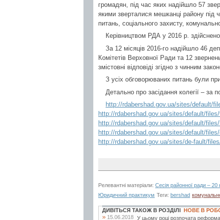
громадян, під час яких надійшло 57 зве
якими зверталися мешканці району під 
питань, соціального захисту, комунальн
Керівництвом РДА у 2016 р. здійснено
За 12 місяців 2016-го надійшло 46 деп
Комітетів Верховної Ради та 12 звернень
змістовні відповіді згідно з чинним зако
З усіх обговорюваних питань були при
Детально про засідання колегії – за 
http://rdabershad.gov.ua/sites/default/fi
http://rdabershad.gov.ua/sites/default/fi
http://rdabershad.gov.ua/sites/default/file
http://rdabershad.gov.ua/sites/default/fil
http://rdabershad.gov.ua/sites/de-fault/file
Релевантні матеріали:
Сесія районної ради – 20 
Юридичний практикум
Теги:
bershad
комунальн
ДИВІТЬСЯ ТАКОЖ В РОЗДІЛІ
НОВЕ В РОБ
»
15.06.2018
У цьому році розпочата реформа