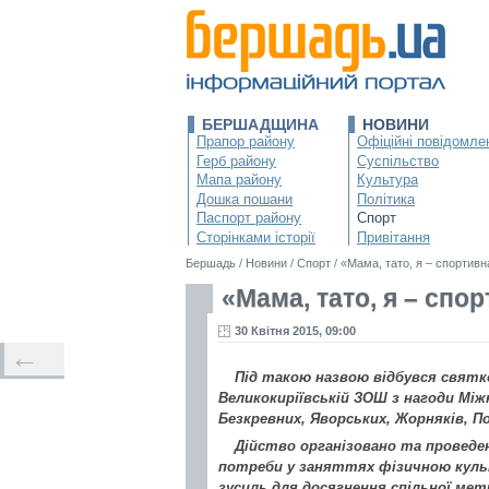
БЕРШАДЩИНА
НОВИНИ
Прапор району
Офіційні повідомле
Герб району
Суспільство
Мапа району
Культура
Дошка пошани
Політика
Паспорт району
Спорт
Сторінками історії
Привітання
Бершадь
/
Новини
/
Спорт
/
«Мама, тато, я – спортивн
«Мама, тато, я – спор
30 Квітня 2015, 09:00
←
Під такою назвою відбувся святков
Великокиріївській ЗОШ з нагоди Міжн
Безкревних, Яворських, Жорняків, П
Дійство організовано та проведе
потреби у заняттях фізичною куль
зусиль для досягнення спільної мет