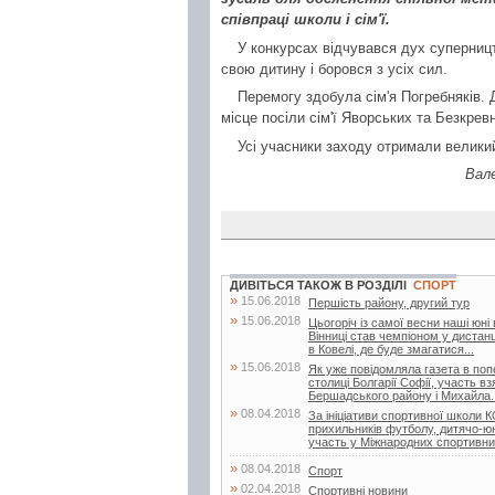
співпраці школи і сім'ї.
У конкурсах відчувався дух суперництв
свою дитину і боровся з усіх сил.
Перемогу здобула сім'я Погребняків. Д
місце посіли сім'ї Яворських та Безкрев
Усі учасники заходу отримали великий 
Вале
ДИВІТЬСЯ ТАКОЖ В РОЗДІЛІ
СПОРТ
»
15.06.2018
Першість району, другий тур
»
15.06.2018
Цьогоріч із самої весни наші юні
Вінниці став чемпіоном у дистанц
в Ковелі, де буде змагатися...
»
15.06.2018
Як уже повідомляла газета в поп
столиці Болгарії Софії, участь в
Бершадського району і Михайла..
»
08.04.2018
За ініціативи спортивної школи
прихильників футболу, дитячо-
участь у Міжнародних спортивни
»
08.04.2018
Спорт
»
02.04.2018
Спортивні новини