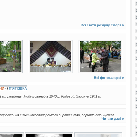
Всі статті розділу
Спорт
»
5 фото
4 фото
Всі фотогалереї »
ЇНИ
» /
П'ЯТКІВКА
2 р., українець. Мобілізований в 1940 р. Рядовий. Загинув 1941 р.
відродження сільськогосподарського виробництва, сприяла підвищенню
Читати далі »