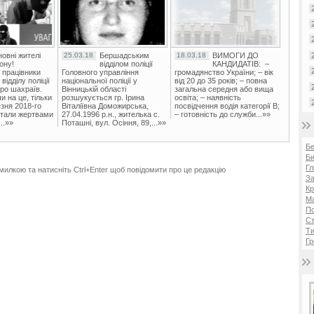
овні жителі
25.03.18
Бершадським
18.03.18
ВИМОГИ ДО
ону!
відділом поліції
КАНДИДАТІВ: –
 працівники
Головного управління
громадянство України; – вік
ідділу поліції
національної поліції у
від 20 до 35 років; – повна
ро шахраїв.
Вінницькій області
загальна середня або вища
и на це, тільки
розшукується гр. Ірина
освіта; – наявність
зня 2018-го
Віталіївна Доможирська,
посвідчення водія категорії В;
стали жертвами
27.04.1996 р.н., жителька с.
– готовність до служби...»»
..»»
Поташні, вул. Осіння, 89,...»»
Б
Би
Гл
милкою та натисніть Ctrl+Enter щоб повідомити про це редакцію
За
Кр
Ма
П
Ст
Ти
Гр