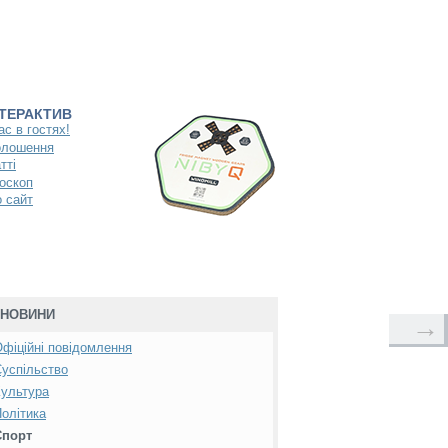
НТЕРАКТИВ
ас в гостях!
олошення
тті
оскоп
 сайт
НОВИНИ
→
фіційні повідомлення
успільство
ультура
олітика
Спорт