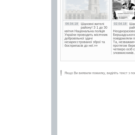
06.04.18
Шановні жителі
02.04.18
Шан
району! З 1 до 30
рай
квітня Національна поліція
Неодноразово
України проводить місячник
Бершадського в
добровільної здачі
повідомляли п
незареєстрованої зброї та
Та, незважаюч
боєприпасів до неї.»»
протягом бере
четверо осіб 
зловмисників..
Якщо Ви виявили помилку, виділіть текст з по