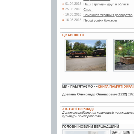
»
01.04.2018
Наші стрільці – другі в області
»
25.03.2018
Спорт
»
16.03.2018
Чемпіонат України з двоборства
»
16.03.2018
Перші успіхи боксерів
ЦІКАВІ ФОТО
14 фото
5 фото
МИ - ПАМ’ЯТАЄМО - «
КНИГА ПАМ’ЯТІ УКРА
Довгань Олександр Опанасович (1922)
192
З ІСТОРІЇ БЕРШАДІ
Допомога робітничих колективів прискорила 
культури землеробства.
ГОЛОВНІ НОВИНИ БЕРШАДЩИНИ