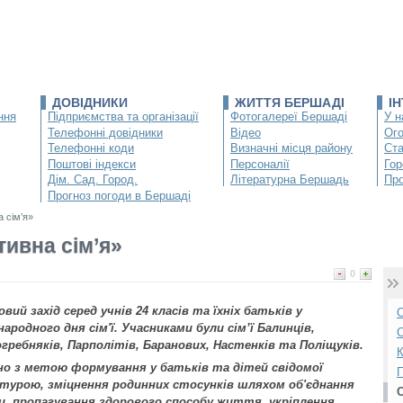
ДОВІДНИКИ
ЖИТТЯ БЕРШАДІ
І
ння
Підприємства та організації
Фотогалереї Бершаді
У н
Телефонні довідники
Відео
Ог
Телефонні коди
Визначні місця району
Ста
Поштові індекси
Персоналії
Гор
Дім. Сад. Город.
Літературна Бершадь
Про
Прогноз погоди в Бершаді
а сім’я»
тивна сім’я»
0
ий захід серед учнів 24 класів та їхніх батьків у
О
ародного дня сім'ї. Учасниками були сім’ї Балинців,
С
огребняків, Парполітів, Баранових, Настенків та Поліщуків.
К
но з метою формування у батьків та дітей свідомої
П
турою, зміцнення родинних стосунків шляхом об'єднання
и, пропагування здорового способу життя, укріплення