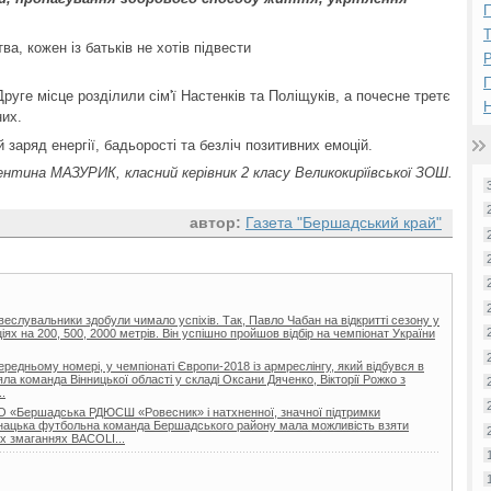
П
а, кожен із батьків не хотів підвести
Р
руге місце розділили сім'ї Настенків та Поліщуків, а почесне третє
Н
них.
заряд енергії, бадьорості та безліч позитивних емоцій.
нтина МАЗУРИК, класний керівник 2 класу Великокирїівської ЗОШ.
автор:
Газета "Бершадський край"
 веслувальники здобули чимало успіхів. Так, Павло Чабан на відкритті сезону у
іях на 200, 500, 2000 метрів. Він успішно пройшов відбір на чемпіонат України
ередньому номері, у чемпіонаті Європи-2018 із армреслінгу, який відбувся в
зяла команда Вінницької області у складі Оксани Дяченко, Вікторії Рожко з
.
 КО «Бершадська РДЮСШ «Ровесник» і натхненної, значної підтримки
юнацька футбольна команда Бершадського району мала можливість взяти
х змаганнях BACOLI...