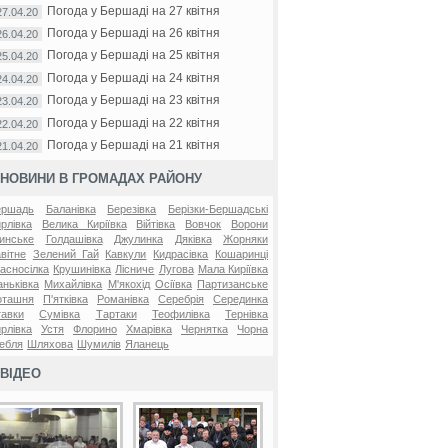
Погода у Бершаді на 27 квітня
27.04.20
Погода у Бершаді на 26 квітня
26.04.20
Погода у Бершаді на 25 квітня
25.04.20
Погода у Бершаді на 24 квітня
24.04.20
Погода у Бершаді на 23 квітня
23.04.20
Погода у Бершаді на 22 квітня
22.04.20
Погода у Бершаді на 21 квітня
21.04.20
НОВИНИ В ГРОМАДАХ РАЙОНУ
ершадь
Баланівка
Березівка
Берізки-Бершадські
рлівка
Велика Киріївка
Війтівка
Вовчок
Ворони
инське
Голдашівка
Джулинка
Дяківка
Жорняки
вітне
Зелений Гай
Кавкули
Кидрасівка
Кошаринці
асносілка
Крушинівка
Лісниче
Лугова
Мала Киріївка
ньківка
Михайлівка
М'якохід
Осіївка
Партизанське
оташня
П'ятківка
Романівка
Серебрія
Серединка
авки
Сумівка
Тартаки
Теофилівка
Тернівка
рлівка
Устя
Флорино
Хмарівка
Чернятка
Чорна
ебля
Шляхова
Шумилів
Яланець
ВІДЕО