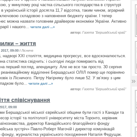
кою, у минулому році частка сільського господарства в структурі
 українській історії досягла 11,7 відсотка, таким чином, аграрний
 ключовою складовою з наповнення бюджету країни. І тепер
знес можна назвати головним драйвером економіки України. Активно
арії і нашого...
читати далі ...»
автор:
Газета "Бершадський край"
милки – життя
2017, 09:00
/
Лісниче
, надворі XXI століття, медицина прогресує, все вдосконалюється.
нна статистика свідчить: і сьогодні люди помирають від
 на перший погляд, апендициту. Але не все так просто. 30 серпня
у реанімаційному відділенні Бершадської ОЛІЛ помер ще порівняно
вік із Лісничого. Петру Нагірняку було лише 52. У зв’язку з цим
ипадком було...
читати далі ...»
автор:
Газета "Бершадський край"
іття співіснування
017, 09:00
ми Бершадської міської єврейської общини були гості з Канади та
ор історії та політології університету міста Торонто, керівник
аїнознавства, директор Канадійського благодійного фонду
рейська зустріч» Павло-Роберт Магочій і директор комунікацій
о фонду, журналістка українського походження Наталія Федущак.