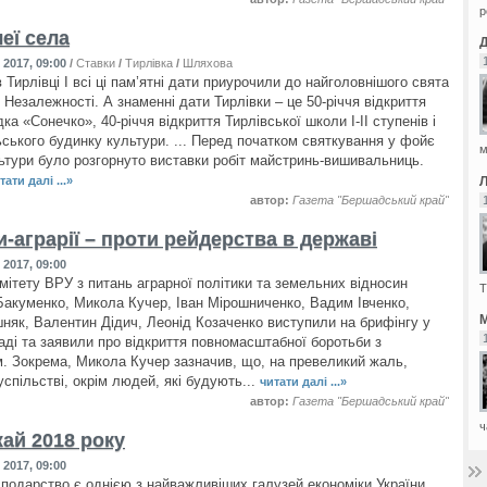
р
еї села
2017, 09:00
/
Ставки
/
Тирлівка
/
Шляхова
 Тирлівці І всі ці пам’ятні дати приурочили до найголовнішого свята
 Незалежності. А знаменні дати Тирлівки – це 50-річчя відкриття
ка «Сонечко», 40-річчя відкриття Тирлівської школи І-ІІ ступенів і
льського будинку культури. ... Перед початком святкування у фойє
м
ьтури було розгорнуто виставки робіт майстринь-вишивальниць.
тати далі ...»
автор:
Газета "Бершадський край"
-аграрії – проти рейдерства в державі
2017, 09:00
мітету ВРУ з питань аграрної політики та земельних відносин
Т
акуменко, Микола Кучер, Іван Мірошниченко, Вадим Івченко,
М
як, Валентин Дідич, Леонід Козаченко виступили на брифінгу у
аді та заявили про відкриття повномасштабної боротьби з
. Зокрема, Микола Кучер зазначив, що, на превеликий жаль,
успільстві, окрім людей, які будують...
читати далі ...»
автор:
Газета "Бершадський край"
ч
жай 2018 року
2017, 09:00
сподарство є однією з найважливіших галузей економіки України.