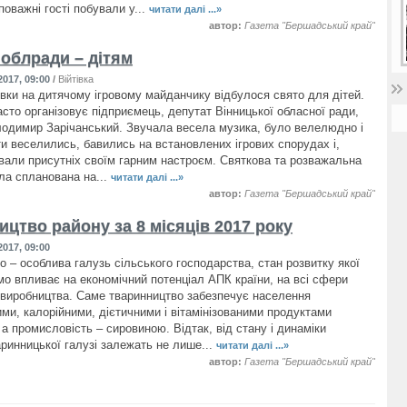
оважні гості побували у...
читати далі ...»
автор:
Газета "Бершадський край"
 облради – дітям
017, 09:00
/
Війтівка
тівки на дитячому ігровому майданчику відбулося свято для дітей.
асто організовує підприємець, депутат Вінницької обласної ради,
одимир Зарічанський. Звучала весела музика, було велелюдно і
іти веселились, бавились на встановлених ігрових спорудах і,
ували присутніх своїм гарним настроєм. Святкова та розважальна
ла спланована на...
читати далі ...»
автор:
Газета "Бершадський край"
цтво району за 8 місяців 2017 року
017, 09:00
о – особлива галузь сільського господарства, стан розвитку якої
мо впливає на економічний потенціал АПК країни, на всі сфери
 виробництва. Саме тваринництво забезпечує населення
ими, калорійними, дієтичними і вітамінізованими продуктами
а промисловість – сировиною. Відтак, від стану і динаміки
аринницької галузі залежать не лише...
читати далі ...»
автор:
Газета "Бершадський край"