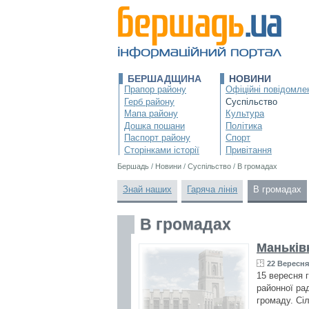
БЕРШАДЩИНА
НОВИНИ
Прапор району
Офіційні повідомле
Герб району
Суспільство
Мапа району
Культура
Дошка пошани
Політика
Паспорт району
Спорт
Сторінками історії
Привітання
Бершадь
/
Новини
/
Суспільство
/
В громадах
Знай наших
Гаряча лінія
В громадах
В громадах
Маньків
22 Вересня 
15 вересня 
районної ра
громаду. Сі