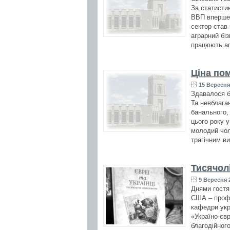
За статисти
ВВП вперше в
сектор став
аграрний бі
працюють агр
Ціна по
15 Вересня 
Здавалося б
Та невблага
банального,
цього року 
молодий чоло
трагічним в
Тисячол
9 Вересня 2
Днями гостя
США – профес
кафедри укр
«Україно-єв
благодійног