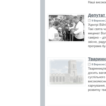
Наші високоп
Депутат
9 Вересня 2
Уцентрі Вій
Такі свята ч
меценат Вол
гамірно – д
звісно, рад
програма бу
Тваринни
8 Вересня 2
Тваринництв
досить ваго
суспільного
високоякісн
харчування, 
розвитку тв