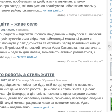
ланами, проблемами та здобутками маньківчан, а також
П
в про заходи, які планується реалізувати найближчим часом у
ільники району цікавились...
читати далі ...»
автор:
Газета "Бершадський край"
П
діти – живе село
Р
2017, 09:00
/
Бирлівка
ої радості – відкриття ігрового майданчика – відбулося 15 вересня
Н
З усіх куточків села зібралися наймолодші мешканці разом з
б поринути у світ дитинства та отримати заряд позитивних емоцій.
ято Бирлівський сільський голова Алла Саковська, яка зазначила:
нчик – радість для малечі, можливість активно розвиватися, і
мога для...
читати далі ...»
автор:
Газета "Бершадський край"
о робота, а стиль життя
о
2017, 09:00
/
Бершадь
/
Лісниче
/
Сумівка
/
Флорино
к під відкритим небом при будь-якій погоді сумлінно працюють
ля них це не просто робота! Це – спосіб і стиль життя. Це сенс
Б
ника! Ця благородна діяльність покликана примножувати зелене
аїни, дбати про екологічну безпеку, гармонійну взаємодію людини і
цій галузі можна працювати лише за покликом серця. Адже
права – надзвичайно...
читати далі ...»
автор:
Газета "Бершадський край"