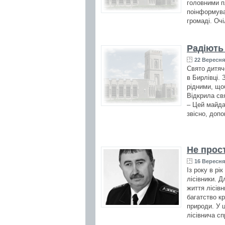
головними п
поінформува
громаді. Оч
Радіють 
22 Вересня 
Свято дитяч
в Бирлівці. 
рідними, що
Відкрила св
– Цей майда
звісно, допо
Не прост
16 Вересня 
Із року в рі
лісівники. Д
життя лісів
багатство кр
природи. У 
лісівнича с