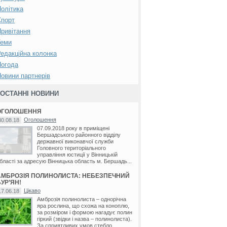
олітика
Спорт
ривітання
Теми
едакційна колонка
Погода
овини партнерів
ОСТАННІ НОВИНИ
ОГОЛОШЕННЯ
Оголошення
30.08.18
07.09.2018 року в приміщені
Бершадського районного відділу
державної виконавчої служби
Головного територіального
управління юстиції у Вінницькій
бласті за адресую Вінницька область м. Бершадь...
АМБРОЗІЯ ПОЛИНОЛИСТА: НЕБЕЗПЕЧНИЙ
УР’ЯН!
Цікаво
17.06.18
Амброзія полинолиста – однорічна
яра рослина, що схожа на коноплю,
за розміром і формою нагадує полин
гіркий (звідки і назва – полинолиста).
За сприятливих умов стебло