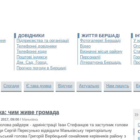
ДОВІДНИКИ
ЖИТТЯ БЕРШАДІ
І
ння
Підприємства та організації
Фотогалереї Бершаді
У н
Телефонні довідники
Відео
Ог
Телефонні коди
Визначні місця району
Ста
Поштові індекси
Персоналії
Гор
Дім. Сад. Город.
Літературна Бершадь
Про
Прогноз погоди в Бершаді
Спогади
Є така думка
Відгуки
Актуально
Нам пишуть
В
ка: чим живе громада
2017, 09:00
/
Маньківка
голова райдерж - адміністрації Іван Стефанцов та заступник голови
О
ди Сергій Пересунько відвідали Маньківську територіальну
льський голова Григорій Вербецький ознайомив керівників району з
К