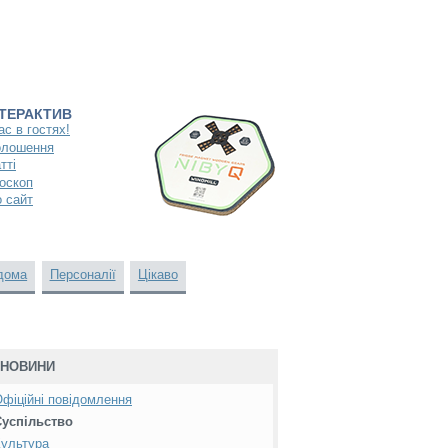
НТЕРАКТИВ
ас в гостях!
олошення
тті
оскоп
 сайт
дома
Персоналії
Цікаво
НОВИНИ
фіційні повідомлення
Суспільство
ультура