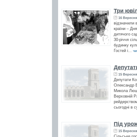
Три ювіл
16 Вересня 
відзначили в
країни – Дня
дитячого сад
30-річчя сі
будинку кул
Гостей і...
чи
Депутати
15 Вересня 
Депутати Ко
Олександр Б
Микола Люшн
Верховній Р
рейдерством
сьогодні в с
Під уро
15 Вересня 
Сільське го