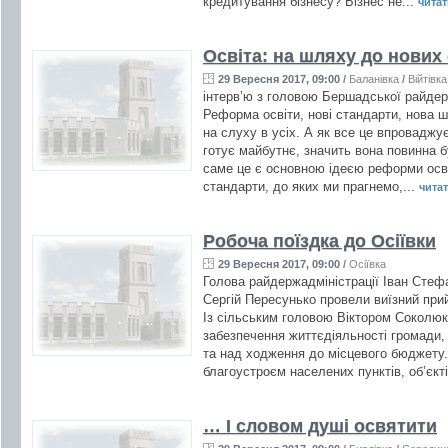
кредитування бізнесу? Бізнес не...
читати
Освіта: на шляху до нових
29 Вересня 2017, 09:00
/
Баланівка
/
Війтівка
інтерв’ю з головою Бершадської райдер
Реформа освіти, нові стандарти, нова шк
на слуху в усіх. А як все це впровад
готує майбутнє, значить вона повинна б
саме це є основною ідеєю реформи осві
стандарти, до яких ми прагнемо,...
читат
Робоча поїздка до Осіївки
29 Вересня 2017, 09:00
/
Осіївка
Голова райдержадміністрації Іван Стеф
Сергій Пересунько провели виїзний прий
Із сільським головою Віктором Соколюк
забезпечення життєдіяльності громади,
та над ходження до місцевого бюджету.
благоустроєм населених пунктів, об’єкті
… І словом душі освятити