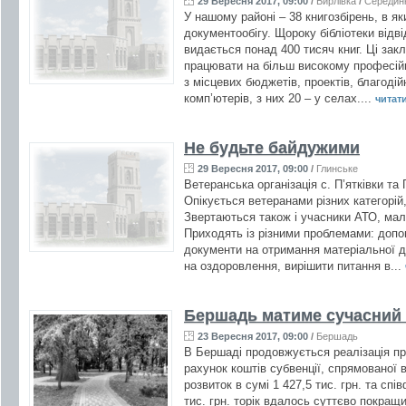
29 Вересня 2017, 09:00
/
Бирлівка
/
Середин
У нашому районі – 38 книгозбірень, в я
документообігу. Щороку бібліотеки відв
видається понад 400 тисяч книг. Ці за
працювати на більш високому професій
з місцевих бюджетів, проектів, благодійн
комп’ютерів, з них 20 – у селах....
читати
Не будьте байдужими
29 Вересня 2017, 09:00
/
Глинське
Ветеранська організація с. П’ятківки та 
Опікується ветеранами різних категорі
Звертаються також і учасники АТО, мало
Приходять із різними проблемами: допо
документи на отримання матеріальної до
на оздоровлення, вирішити питання в...
Бершадь матиме сучасний
23 Вересня 2017, 09:00
/
Бершадь
В Бершаді продовжується реалізація про
рахунок коштів субвенції, спрямованої 
розвиток в сумі 1 427,5 тис. грн. та сп
тис. грн. торік вдалось суттєво покращ