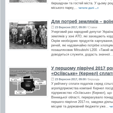
бершадчан та гостей міста. У цьому роц
міського парку,...
читати далі ...»
Для потреб земляків – вої
23 Вересня 2017, 09:00
/
Ставки
Учерговий раз народний депутат Україн
земляків у зоні АТО, які захищають кор
Окрім необхідних продуктів харчування,
речей, які надзвичайно потрібні хлопця
позашляховик Mitsubishi L200. «Такий а
доводиться служити, додасть значної..
У першому півріччі 2017 р
«Осіївське» (Кернел) сплат
23 Вересня 2017, 09:00
/
Бершадь
У рейтингу сплати податків серед сільг
агропідприємства компанії Кернел посід
підприємство «Осіївське» (Кернел), що
Вінницької області, перерахувало понад
першого півріччя 2017-го, завдяки діял
місцеві та державний бюджети уже...
чи