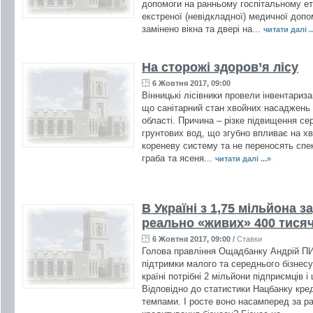
допомоги на ранньому госпітальному ет
екстреної (невідкладної) медичної допо
замінено вікна та двері на...
читати далі ..
На сторожі здоров’я лісу
6 Жовтня 2017, 09:00
Вінницькі лісівники провели інвентари
що санітарний стан хвойних насаджень з
області. Причина – різке підвищення се
грунтових вод, що згубно впливає на х
кореневу систему та не переносять спе
граба та ясеня...
читати далі ...»
В Україні з 1,75 мільйона 
реально «живих» 400 тися
6 Жовтня 2017, 09:00
/
Ставки
Голова правління Ощадбанку Андрій П
підтримки малого та середнього бізнесу
країні потрібні 2 мільйони підприємців і
Відповідно до статистики Нацбанку кред
темпами. І росте воно насамперед за ра