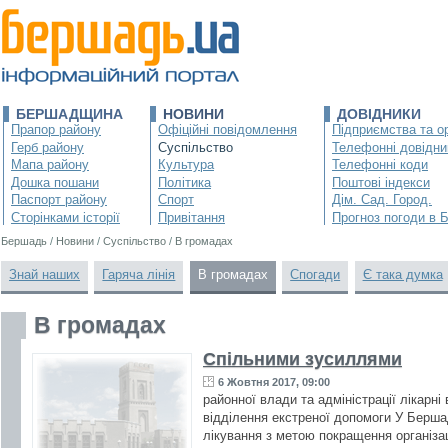
БЕРШАДЩИНА
НОВИНИ
ДОВІДНИКИ
Прапор району
Офіційні повідомлення
Підприємства та ор
Герб району
Суспільство
Телефонні довідни
Мапа району
Культура
Телефонні коди
Дошка пошани
Політика
Поштові індекси
Паспорт району
Спорт
Дім. Сад. Город.
Сторінками історії
Привітання
Прогноз погоди в 
Бершадь
/
Новини
/
Суспільство
/
В громадах
Знай наших
Гаряча лінія
В громадах
Спогади
Є така думка
В громадах
Спільними зусиллями
6 Жовтня 2017, 09:00
районної влади та адміністрації лікарн
відділення екстреної допомоги У Бершад
лікування з метою покращення організа