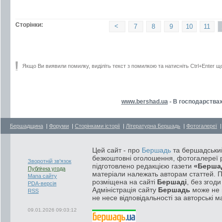
Сторінки:
<
7
8
9
10
11
Якщо Ви виявили помилку, виділіть текст з помилкою та натисніть Ctrl+Enter щ
www.bershad.ua
- В господарствах
Бершадщина
|
Форуми
|
Сторінками історії
|
Літературна Бершадь
|
Фотогалереї
Цей сайт - про
Бершадь
та бершадський
безкоштовні оголошення, фотогалереї р
Зворотній зв'язок
підготовлено редакцією газети
«Берша
Публічна угода
матеріали належать авторам статтей. 
Мапа сайту
розміщена на сайті
Бершаді
, без згод
PDA-версія
Адміністрація сайту
Бершадь
може не п
RSS
не несе відповідальності за авторські м
09.01.2026 09:03:12