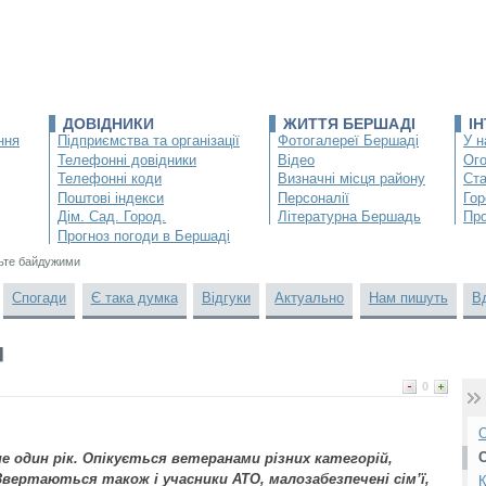
ДОВІДНИКИ
ЖИТТЯ БЕРШАДІ
І
ння
Підприємства та організації
Фотогалереї Бершаді
У н
Телефонні довідники
Відео
Ог
Телефонні коди
Визначні місця району
Ста
Поштові індекси
Персоналії
Гор
Дім. Сад. Город.
Літературна Бершадь
Про
Прогноз погоди в Бершаді
ьте байдужими
Спогади
Є така думка
Відгуки
Актуально
Нам пишуть
В
и
0
О
не один рік. Опікується ветеранами різних категорій,
вертаються також і учасники АТО, малозабезпечені сім’ї,
К