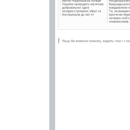
квітня Національна поліція
Неодноразово
України проводить місячник
Бершадського в
добровільної здачі
повідомляли п
незареєстрованої зброї та
Та, незважаюч
боєприпасів до неї.»»
протягом бере
четверо осіб 
зловмисників..
Якщо Ви виявили помилку, виділіть текст з по