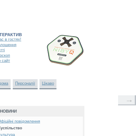
НТЕРАКТИВ
ас в гостях!
олошення
тті
оскоп
 сайт
дома
Персоналії
Цікаво
→
НОВИНИ
фіційні повідомлення
Суспільство
ультура