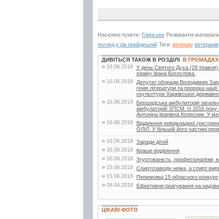
Населені пункти:
Глинське
Релевантні матеріал
погляд у рік прийдешній
Теги:
ветеран
ветеранів
ДИВІТЬСЯ ТАКОЖ В РОЗДІЛІ
В ГРОМАДАХ
»
16.06.2018
У день Святого Духа (28 травня)
храму Івана Богослова.
»
16.06.2018
Депутат облради Володимир Заріча
генія літератури та пророка нац
скульптури Харківської державної
»
16.06.2018
Бершадська амбулаторія загальн
амбулаторій ЗПСМ. Із 2016 року 
Антоніна Іванівна Колесник. У мед
»
16.06.2018
Відділення невідкладної (екстр
ОЛІЛ. У більшій його частині про
»
16.06.2018
Заради дітей
»
16.06.2018
Краще відділення
»
16.06.2018
Згуртованість, професіоналізм, ко
»
15.06.2018
Спиртозаводу нема, а спирт вир
»
15.06.2018
Переможці 15 обласного конкурс
»
08.04.2018
Ефективне реагування на надзвич
ЦІКАВІ ФОТО