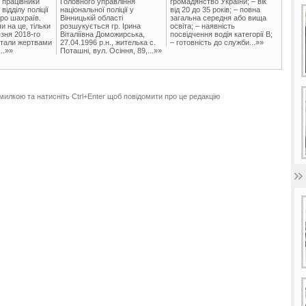
 працівники
Головного управління
громадянство України; – вік
ідділу поліції
національної поліції у
від 20 до 35 років; – повна
ро шахраїв.
Вінницькій області
загальна середня або вища
и на це, тільки
розшукується гр. Ірина
освіта; – наявність
зня 2018-го
Віталіївна Доможирська,
посвідчення водія категорії В;
стали жертвами
27.04.1996 р.н., жителька с.
– готовність до служби...»»
..»»
Поташні, вул. Осіння, 89,...»»
милкою та натисніть Ctrl+Enter щоб повідомити про це редакцію