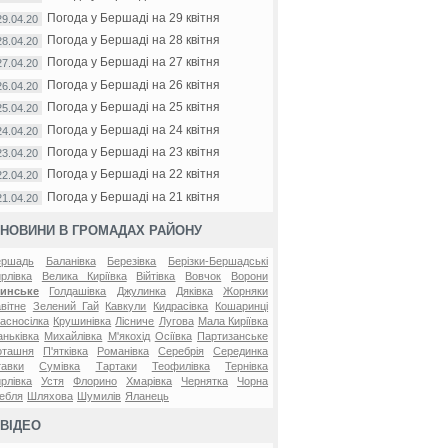
Погода у Бершаді на 29 квітня
29.04.20
Погода у Бершаді на 28 квітня
28.04.20
Погода у Бершаді на 27 квітня
27.04.20
Погода у Бершаді на 26 квітня
26.04.20
Погода у Бершаді на 25 квітня
25.04.20
Погода у Бершаді на 24 квітня
24.04.20
Погода у Бершаді на 23 квітня
23.04.20
Погода у Бершаді на 22 квітня
22.04.20
Погода у Бершаді на 21 квітня
21.04.20
НОВИНИ В ГРОМАДАХ РАЙОНУ
ершадь
Баланівка
Березівка
Берізки-Бершадські
рлівка
Велика Киріївка
Війтівка
Вовчок
Ворони
линське
Голдашівка
Джулинка
Дяківка
Жорняки
вітне
Зелений Гай
Кавкули
Кидрасівка
Кошаринці
асносілка
Крушинівка
Лісниче
Лугова
Мала Киріївка
ньківка
Михайлівка
М'якохід
Осіївка
Партизанське
оташня
П'ятківка
Романівка
Серебрія
Серединка
авки
Сумівка
Тартаки
Теофилівка
Тернівка
рлівка
Устя
Флорино
Хмарівка
Чернятка
Чорна
ебля
Шляхова
Шумилів
Яланець
ВІДЕО