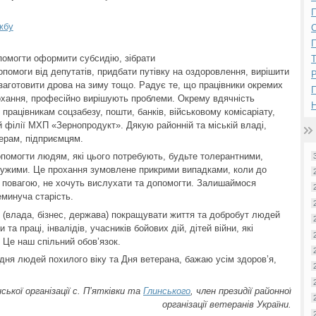
П
жбу
П
помогти оформити субсидію, зібрати
помоги від депутатів, придбати путівку на оздоровлення, вирішити
Р
 заготовити дрова на зиму тощо. Радує те, що працівники окремих
рохання, професійно вирішують проблеми. Окрему вдячність
Н
працівникам соцзабезу, пошти, банків, військовому комісаріату,
й філії МХП «Зернопродукт». Дякую районній та міській владі,
ерам, підприємцям.
опомогти людям, які цього потребують, будьте толерантними,
дужими. Це прохання зумовлене прикрими випадками, коли до
 повагою, не хочуть вислухати та допомогти. Залишаймося
еминуча старість.
 (влада, бізнес, держава) покращувати життя та добробут людей
 та праці, інвалідів, учасників бойових дій, дітей війни, які
 Це наш спільний обов’язок.
дня людей похилого віку та Дня ветерана, бажаю усім здоров’я,
кої організації с. П’ятківки та
Глинського
, член президії районної
організації ветеранів України.