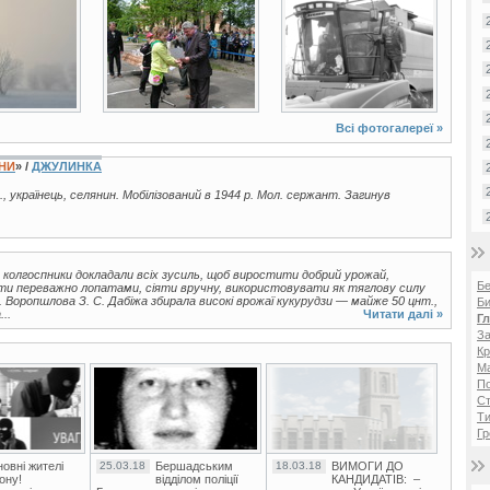
4 фото
3 фото
Всі фотогалереї »
ЇНИ
» /
ДЖУЛИНКА
., українець, селянин. Мобілізований в 1944 р. Мол. сержант. Загинув
 колгоспники докладали всіх зусиль, щоб виростити добрий урожай,
Б
ти переважно лопатами, сіяти вручну, використовувати як тяглову силу
м. Воропшлова З. С. Дабіжа збирала високі врожаї кукурудзи — майже 50 цнт.,
Би
..
Читати далі »
Г
За
Кр
Ма
П
Ст
Ти
Гр
овні жителі
25.03.18
Бершадським
18.03.18
ВИМОГИ ДО
ону!
відділом поліції
КАНДИДАТІВ: –