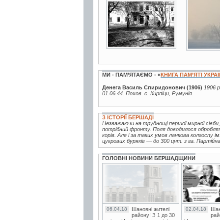
11 фото
4 фото
МИ - ПАМ’ЯТАЄМО - «
КНИГА ПАМ’ЯТІ УКРА
Денега Василь Спиридонович (1906)
1906 р
01.06.44. Похов. с. Кирпіци, Румунія.
З ІСТОРІЇ БЕРШАДІ
Незважаючи на труднощі першої мирної сівби,
потрібний фронту. Поля доводилося обробля
корів. Але і за таких умов ланкова колгоспу і
цукрових буряків — до 300 цнт. з га. Партійна.
ГОЛОВНІ НОВИНИ БЕРШАДЩИНИ
06.04.18
Шановні жителі
02.04.18
Шан
району! З 1 до 30
рай