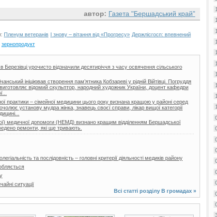
автор:
Газета "Бершадський край"
и:
Пленум ветеранів
І знову – вітання від «Прогресу»
Держлісгосп: впевнений
зернопродукт
 в Березівці урочисто відзначили десятиріччя з часу освячення сільського
нський ініціював створення пам’ятника Кобзареві у рідній Війтівці. Погруддя
ії виготовляє відомий скульптор, народний художник України, доцент кафедри
...
ої практики – сімейної медицини цього року визнана кращою у районі серед
очолює установу мудра жінка, знавець своєї справи, лікар вищої категорії
ицині...
еної) медичної допомоги (НЕМД) визнано кращим відділенням Бершадської
ведено ремонти, які ще тривають.
легіальність та послідовність – головні критерії діяльності медиків району
обляється
у
айні ситуації
Всі статті розділу
В громадах
»