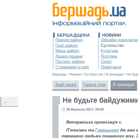
БЕРШАДЩИНА
НОВИНИ
Прапор району
Офіційні повідомле
Герб району
Суспільство
Мапа району
Культура
Дошка пошани
Політика
Паспорт району
Спорт
Сторінками історії
Привітання
Бершадь
/
Новини
/
Суспільство
/
В громадах
/
Не буд
Знай наших
Гаряча лінія
В громадах
Не будьте байдужим
←
29 Вересня 2017, 09:00
Ветеранська організація с.
П’ятківки та
Глинського
діє вже 
переважно людьми поважного віку. З