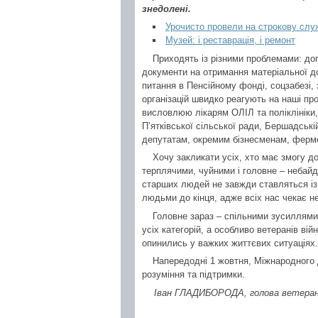
знедолені.
Урочисто провели на строкову слу
Музей: і реставрація, і ремонт
Приходять із різними проблемами: до
документи на отримання матеріальної до
питання в Пенсійному фонді, соцзабезі,
організацій швидко реагують на наші п
висловлюю лікарям ОЛІЛ та поліклініки, 
П’ятківської сільської ради, Бершадські
депутатам, окремим бізнесменам, ферм
Хочу закликати усіх, хто має змогу д
терплячими, чуйними і головне – небай
старших людей не завжди ставляться із
людьми до кінця, адже всіх нас чекає н
Головне зараз – спільними зусиллями
усіх категорій, а особливо ветеранів війни
опинились у важких життєвих ситуаціях.
Напередодні 1 жовтня, Міжнародного 
розуміння та підтримки.
Іван ГЛАДИБОРОДА, голова ветерансь