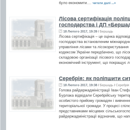
було економити....
читати далі ...»
Лісова сертифікація поліпш
господарства і ДП «Бершад
18 Лютого 2017, 19:39
/
Бершадь
Лісова сертифікація – це оцінка відпові
господарства встановленим міжнародн
управління лісами та лісокористування 
кодексом України передбачено, що лісо
складовою організації лісового господ
економічний інструмент, що покращує лі
Серебрія: як поліпшити си
18 Лютого 2017, 19:38
/
Бершадь
/
Серебрія
Голова райдержадміністрації Іван Стеф
Бурлака відвідали Серебрійську терито
особистого прийому громадян і вивченн
територіальної громади. У процесі спіл
представниками місцевих сільськогосп
райдержадміністрації відзначив, що на