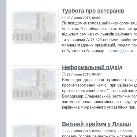
Турбота про ветеранів
22 Липня 2017, 09:00
Як повідомив голова районної організац
червні на базі обласного шпиталю ветера
відбувся семінар очільників районних ор
та учасників АТО. Обговорили проблеми
членам згаданих організацій, людям пох
побували в обласному...
читати далі ...»
Неформальний підхід
22 Липня 2017, 09:00
Відповідно до рішення термінового засі
протиепізоотичної комісії при райдержад
протиепізоотичної комісії – перший зас
Володимир Ольшевський, заступник гол
заступник начальника місцевого відділу
керівника міжрайонного управління при.
Виїзний прийом у Яланці
22 Липня 2017, 09:00
/
Бершадь
/
Яланець
провели голови райдержадміністрації І