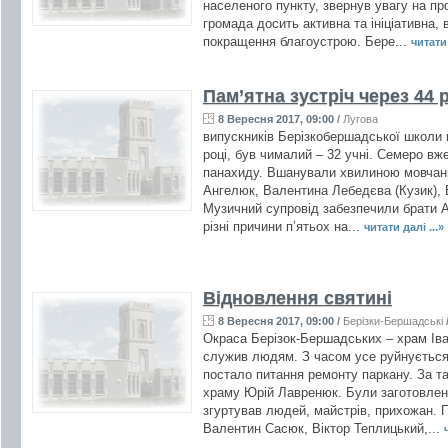
населеного пункту, звернув увагу на пр
громада досить активна та ініціативна,
покращення благоустрою. Бере...
читати 
Пам’ятна зустріч через 44 
8 Вересня 2017, 09:00
/
Лугова
випускників Берізкобершадської школи 
році, був чималий – 32 учні. Семеро вж
панахиду. Вшанували хвилиною мовчання
Ангелюк, Валентина Лебедєва (Кузик), 
Музичний супровід забезпечили брати 
різні причини п’ятьох на...
читати далі ...»
Відновлення святині
8 Вересня 2017, 09:00
/
Берізки-Бершадські
Окраса Берізок-Бершадських – храм Іва
служив людям. З часом усе руйнується 
постало питання ремонту паркану. За т
храму Юрій Лавренюк. Були заготовлен
згуртував людей, майстрів, прихожан. 
Валентин Сасюк, Віктор Теплицький,...