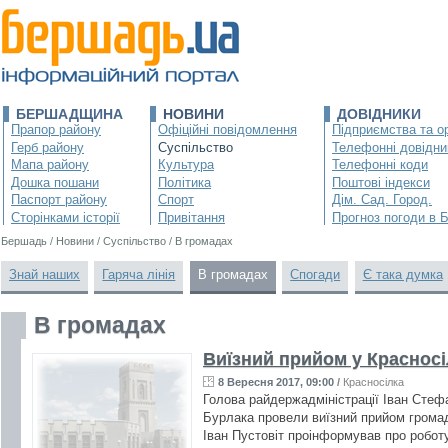
БЕРШАДЩИНА
НОВИНИ
ДОВІДНИКИ
Прапор району
Офіційні повідомлення
Підприємства та ор
Герб району
Суспільство
Телефонні довідни
Мапа району
Культура
Телефонні коди
Дошка пошани
Політика
Поштові індекси
Паспорт району
Спорт
Дім. Сад. Город.
Сторінками історії
Привітання
Прогноз погоди в 
Бершадь
/
Новини
/
Суспільство
/
В громадах
Знай наших
Гаряча лінія
В громадах
Спогади
Є така думка
В громадах
Виїзний прийом у Красносі
8 Вересня 2017, 09:00
/
Красносілка
Голова райдержадміністрації Іван Стеф
Бурлака провели виїзний прийом громад
Іван Пустовіт проінформував про робот