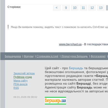
Сторінки:
<
9
10
11
12
13
Якщо Ви виявили помилку, виділіть текст з помилкою та натисніть Ctrl+Enter щ
www.bershad.ua
- В господарствах
Бершадщина
|
Форуми
|
Сторінками історії
|
Літературна Бершадь
|
Фотогалереї
Цей сайт - про
Бершадь
та бершадський
безкоштовні оголошення, фотогалереї р
Зворотній зв'язок
підготовлено редакцією газети
«Берша
Публічна угода
матеріали належать авторам статтей. 
Мапа сайту
розміщена на сайті
Бершаді
, без згод
PDA-версія
Адміністрація сайту
Бершадь
може не п
RSS
не несе відповідальності за авторські м
09.01.2026 09:38:02