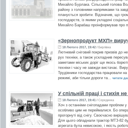
Михайло Бурлака. Сільський голова Во
району з головними напрямками та зав
планується зробити. Відзначив, що гро
господарств, із якими укладені соціаль
Михайло Барабаш проінформував про пе
«Зернопродукт МХП» виру
18 Лютого 2017, 19:42
/
Бирлівка
Лютневий сніговий покрив призвів до н
рух техніки, а також ускладнив пересува
заметами міських доріг ще якось борють
техніки і часу не завжди вистачає. Ви
Трудівники господарства працювали на 
режимі, аби тільки дороги та...
читати далі
У спільній праці і стихія н
18 Лютого 2017, 19:41
/
Серединка
Хоч з останніми снігопадами проблем у
особливо цим не переймалися. Бо операт
прогорнуті від снігу. Своєчасно вирішув
Для цього обладнали трактор МТЗ-82 бу
агрегата була невисокою, і якість робот