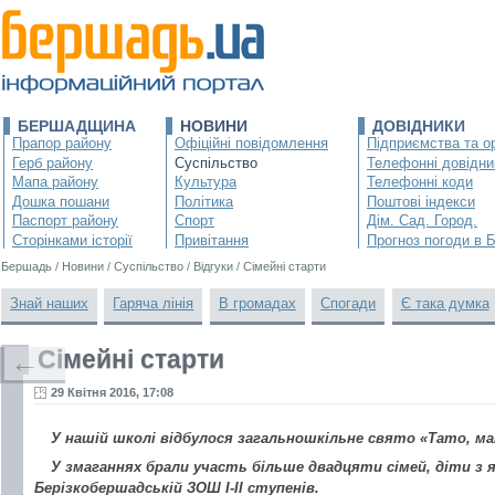
БЕРШАДЩИНА
НОВИНИ
ДОВІДНИКИ
Прапор району
Офіційні повідомлення
Підприємства та ор
Герб району
Суспільство
Телефонні довідни
Мапа району
Культура
Телефонні коди
Дошка пошани
Політика
Поштові індекси
Паспорт району
Спорт
Дім. Сад. Город.
Сторінками історії
Привітання
Прогноз погоди в 
Бершадь
/
Новини
/
Суспільство
/
Відгуки
/
Сімейні старти
Знай наших
Гаряча лінія
В громадах
Спогади
Є така думка
Сімейні старти
←
29 Квітня 2016, 17:08
У нашій школі відбулося загальношкільне свято «Тато, мам
У змаганнях брали участь більше двадцяти сімей, діти з 
Берізкобершадській ЗОШ І-ІІ ступенів.