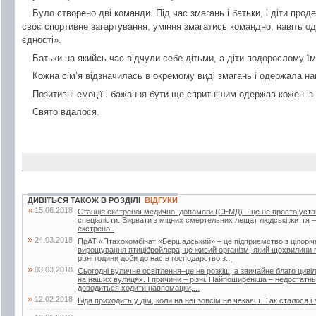
Було створено дві команди. Під час змагань і батьки, і діти про
своє спортивне загартування, уміння змагатись командно, навіть о
єдності».
Батьки на якийсь час відчули себе дітьми, а діти подорослому ї
Кожна сім’я відзначилась в окремому виді змагань і одержала на
Позитивні емоції і бажання бути ще спритнішим одержав кожен із б
Свято вдалося.
ДИВІТЬСЯ ТАКОЖ В РОЗДІЛІ
ВІДГУКИ
»
15.06.2018
Станція екстреної медичної допомоги (СЕМД) – це не просто уста
спеціалісти. Вирвати з міцних смертельних лещат людські життя –
екстреної.
»
24.03.2018
ПрАТ «Птахокомбінат «Бершадський» – це підприємство з цілорі
вирощування птицібройлера, це живий організм, який щохвилини п
різні години доби до нас в господарство з...
»
03.03.2018
Сьогодні вуличне освітлення–це не розкіш, а звичайне благо цивіліз
на наших вулицях. І причини – різні. Найпоширеніша – недостатнь
доводиться ходити навпомацки,...
»
12.02.2018
Біда приходить у дім, коли на неї зовсім не чекаєш. Так сталося і 