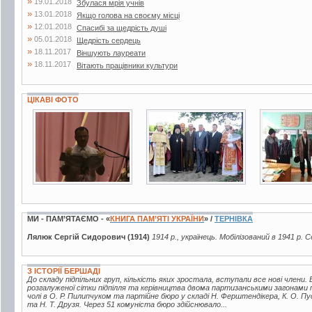
»
19.01.2018
Збулася мрія учнів
»
13.01.2018
Якщо голова на своєму місці
»
12.01.2018
Спасибі за щедрість душі
»
05.01.2018
Щедрість сердець
»
18.11.2017
Віншують лауреати
»
18.11.2017
Вітають працівники культури
ЦІКАВІ ФОТО
7 фото
3 фото
3 фото
МИ - ПАМ’ЯТАЄМО - «
КНИГА ПАМ’ЯТІ УКРАЇНИ
» /
ТЕРНІВКА
Лялюк Сергій Сидорович (1914)
1914 р., українець. Мобілізований в 1941 р. 
З ІСТОРІЇ БЕРШАДІ
До складу підпільних груп, кількість яких зростала, вступали все нові члени. В
розгалуженої сітки підпілля та керівництва двома партизанськими загонами 
чолі в О. Р. Пилипчуком та партійне бюро у складі Н. Ферштендікера, К. О. Пу
та Н. Т. Друзя. Через 51 комуніста бюро здійснювало...