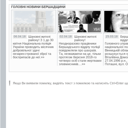
ГОЛОВНІ НОВИНИ БЕРШАДЩИНИ
06.04.18
Шановні жителі
02.04.18
Шановні жителі
25.03.18
Берш
району! З 1 до 30
району!
відді
квітня Національна поліція
Неодноразово працівники
Головного упра
України проводить місячник
Бершадського відділу поліції
національної пол
добровільної здачі
повідомляли про шахраїв.
Вінницькій обла
незареєстрованої зброї та
Та, незважаючи на це, тільки
розшукується гр
боєприпасів до неї.»»
протягом березня 2018-го
Віталіївна Домо
четверо осіб стали жертвами
27.04.1996 р.н.,
зловмисників....»»
Поташні, вул. Ос
Якщо Ви виявили помилку, виділіть текст з помилкою та натисніть Ctrl+Enter щ