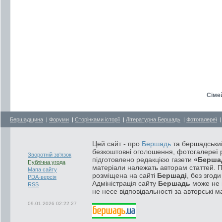
Сімей
Бершадщина
|
Форуми
|
Сторінками історії
|
Літературна Бершадь
|
Фотогалереї
Цей сайт - про
Бершадь
та бершадський
безкоштовні оголошення, фотогалереї р
Зворотній зв'язок
підготовлено редакцією газети
«Берша
Публічна угода
матеріали належать авторам статтей. 
Мапа сайту
розміщена на сайті
Бершаді
, без згод
PDA-версія
Адміністрація сайту
Бершадь
може не п
RSS
не несе відповідальності за авторські м
09.01.2026 02:22:27