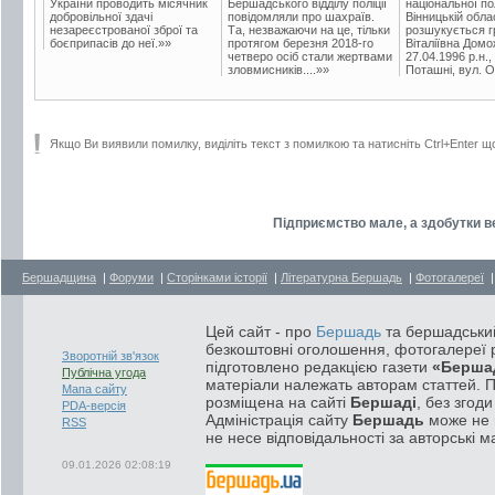
України проводить місячник
Бершадського відділу поліції
національної пол
добровільної здачі
повідомляли про шахраїв.
Вінницькій обла
незареєстрованої зброї та
Та, незважаючи на це, тільки
розшукується гр
боєприпасів до неї.»»
протягом березня 2018-го
Віталіївна Домо
четверо осіб стали жертвами
27.04.1996 р.н.,
зловмисників....»»
Поташні, вул. Ос
Якщо Ви виявили помилку, виділіть текст з помилкою та натисніть Ctrl+Enter щ
Підприємство мале, а здобутки в
Бершадщина
|
Форуми
|
Сторінками історії
|
Літературна Бершадь
|
Фотогалереї
Цей сайт - про
Бершадь
та бершадський
безкоштовні оголошення, фотогалереї р
Зворотній зв'язок
підготовлено редакцією газети
«Берша
Публічна угода
матеріали належать авторам статтей. 
Мапа сайту
розміщена на сайті
Бершаді
, без згод
PDA-версія
Адміністрація сайту
Бершадь
може не п
RSS
не несе відповідальності за авторські м
09.01.2026 02:08:19