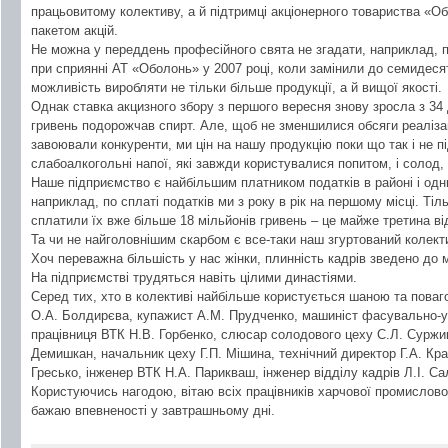
працьовитому колективу, а й підтримці акціонерного товариства «О
пакетом акцій.
Не можна у переддень професійного свята не згадати, наприклад, п
при сприянні АТ «Оболонь» у 2007 році, коли замінили до семидеся
можливість виробляти не тільки більше продукції, а й вищої якості.
Однак ставка акцизного збору з першого вересня знову зросла з 34 д
гривень подорожчав спирт. Але, щоб не зменшилися обсяги реалізац
завоювали конкуренти, ми цін на нашу продукцію поки що так і не 
слабоалкогольні напої, які завжди користувалися попитом, і солод,
Наше підприємство є найбільшим платником податків в районі і одни
наприклад, по сплаті податків ми з року в рік на першому місці. Тіл
сплатили їх вже більше 18 мільйонів гривень – це майже третина в
Та чи не найголовнішим скарбом є все-таки наш згуртований колект
Хоч переважна більшість у нас жінки, плинність кадрів зведено до 
На підприємстві трудяться навіть цілими династіями.
Серед тих, хто в колективі найбільше користується шаною та поваг
О.А. Болдирєва, купажист А.М. Прудченко, машиніст фасувально-у
працівниця ВТК Н.В. Горбенко, слюсар солодового цеху С.Л. Суржик
Демишкан, начальник цеху Г.П. Мішина, технічний директор Г.А. Кр
Гресько, інженер ВТК Н.А. Парикваш, інженер відділу кадрів Л.І. Сал
Користуючись нагодою, вітаю всіх працівників харчової промислово
бажаю впевненості у завтрашньому дні.