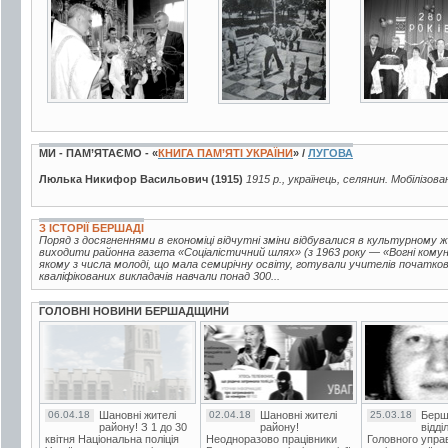
2 фото
17 фото
3 фото
МИ - ПАМ’ЯТАЄМО - «
КНИГА ПАМ’ЯТІ УКРАЇНИ
» /
ЛУГОВА
Люлька Никифор Васильович (1915)
1915 р., українець, селянин. Мобілізова
З ІСТОРІЇ БЕРШАДІ
Поряд з досягненнями в економіці відчутні зміни відбувалися в культурному ж
виходити районна газета «Соціалістичний шлях» (з 1963 року — «Вогні комуні
якому з числа молоді, що мала семирічну освіту, готували учителів початкови
кваліфікованих викладачів навчали понад 300...
ГОЛОВНІ НОВИНИ БЕРШАДЩИНИ
06.04.18
Шановні жителі
02.04.18
Шановні жителі
25.03.18
Берш
району! З 1 до 30
району!
відді
квітня Національна поліція
Неодноразово працівники
Головного упра