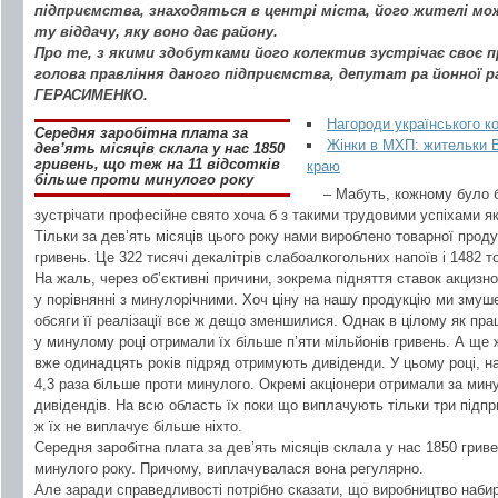
підприємства, знаходяться в центрі міста, його жителі мо
ту віддачу, яку воно дає району.
Про те, з якими здобутками його колектив зустрічає своє п
голова правління даного підприємства, депутат ра йонної р
ГЕРАСИМЕНКО.
Нагороди українського к
Середня заробітна плата за
Жінки в МХП: жительки В
дев’ять місяців склала у нас 1850
гривень, що теж на 11 відсотків
краю
більше проти минулого року
– Мабуть, кожному було 
зустрічати професійне свято хоча б з такими трудовими успіхами як
Тільки за дев’ять місяців цього року нами вироблено товарної проду
гривень. Це 322 тисячі декалітрів слабоалкогольних напоїв і 1482 т
На жаль, через об’єктивні причини, зокрема підняття ставок акцизн
у порівнянні з минулорічними. Хоч ціну на нашу продукцію ми змушен
обсяги її реалізації все ж дещо зменшилися. Однак в цілому як пра
у минулому році отримали їх більше п’яти мільйонів гривень. А ще ж
вже одинадцять років підряд отримують дивіденди. У цьому році, на
4,3 раза більше проти минулого. Окремі акціонери отримали за мину
дивідендів. На всю область їх поки що виплачують тільки три підпри
ж їх не виплачує більше ніхто.
Середня заробітна плата за дев’ять місяців склала у нас 1850 гриве
минулого року. Причому, виплачувалася вона регулярно.
Але заради справедливості потрібно сказати, що виробництво набир