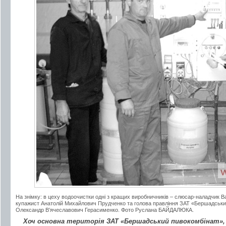
На знімку: в цеху водоочистки одні з кращих виробничників – слюсар-наладчик В
купажист Анатолій Михайлович Прудченко та голова правління ЗАТ «Бершадський
Олександр В’ячеславович Герасименко. Фото Руслана БАЙДАЛЮКА.
Хоч основна територія ЗАТ «Бершадський пивокомбінат», 