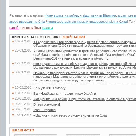
Релевантні матеріали:
«Кинувшись на рейки, я відштовхнув Віталика, а сам уже в
знову вирушив на Схід
Чергова ротація вінницьких правоохоронців на Сході
Теги
напоїв
пивокомбінат
салига
ДИВІТЬСЯ ТАКОЖ В РОЗДІЛІ
ЗНАЙ НАШИХ
»
16.06.2018
14 орденів знайшли своїх героїв. Днями під час чергової поїздки 
об’єднаних сил (ООС) вінницькі та бершадські волонтери достави
»
25.03.2018
У Вінниці пройшли урочистості третього регіонального етапу наці
який багато років поспіль проводить Асоціація благодійників Укра
Вінниччина-2017» віншували кращих в області...
»
17.03.2018
повернулися благочинний Бершадського району, протоієрей Рости
Володимир Зарічанський, Василь Максим’юк та волонтер Аліна М
»
08.03.2018
Найкраще про підприємство можна дізнатись через людей, які в 
напередодні Міжнародного жіночого свята ми знайомимо вас із жі
батьківщині будувати кар’єру та покращувати...
»
13.02.2018
За мужність і відвагу
»
13.02.2018
Від «Надбужанки» – захисникам України
»
20.01.2018
«Кинувшись на рейки, я відштовхнув Віталика, а сам уже відскочи
»
06.01.2018
Вітаємо земляка!
»
06.01.2018
Мати - героїня
»
23.09.2017
«Масяня» після весілля знову вирушив на Схід
ЦІКАВІ ФОТО