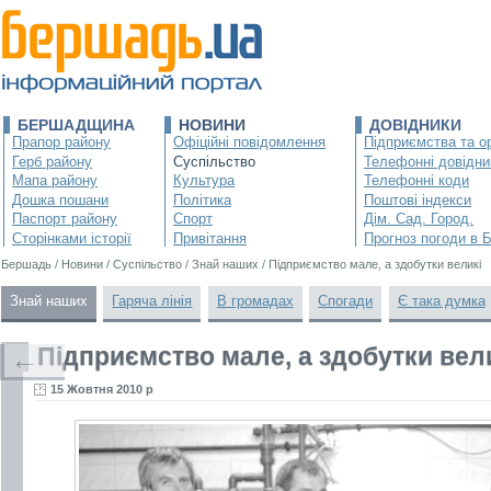
БЕРШАДЩИНА
НОВИНИ
ДОВІДНИКИ
Прапор району
Офіційні повідомлення
Підприємства та ор
Герб району
Суспільство
Телефонні довідни
Мапа району
Культура
Телефонні коди
Дошка пошани
Політика
Поштові індекси
Паспорт району
Спорт
Дім. Сад. Город.
Сторінками історії
Привітання
Прогноз погоди в 
Бершадь
/
Новини
/
Суспільство
/
Знай наших
/
Підприємство мале, а здобутки великі
Знай наших
Гаряча лінія
В громадах
Спогади
Є така думка
Підприємство мале, а здобутки вел
←
15 Жовтня 2010 р