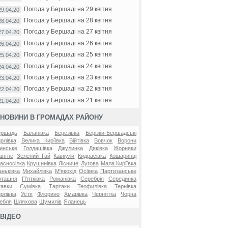
Погода у Бершаді на 29 квітня
29.04.20
Погода у Бершаді на 28 квітня
28.04.20
Погода у Бершаді на 27 квітня
27.04.20
Погода у Бершаді на 26 квітня
26.04.20
Погода у Бершаді на 25 квітня
25.04.20
Погода у Бершаді на 24 квітня
24.04.20
Погода у Бершаді на 23 квітня
23.04.20
Погода у Бершаді на 22 квітня
22.04.20
Погода у Бершаді на 21 квітня
21.04.20
НОВИНИ В ГРОМАДАХ РАЙОНУ
ершадь
Баланівка
Березівка
Берізки-Бершадські
рлівка
Велика Киріївка
Війтівка
Вовчок
Ворони
инське
Голдашівка
Джулинка
Дяківка
Жорняки
вітне
Зелений Гай
Кавкули
Кидрасівка
Кошаринці
асносілка
Крушинівка
Лісниче
Лугова
Мала Киріївка
ньківка
Михайлівка
М'якохід
Осіївка
Партизанське
оташня
П'ятківка
Романівка
Серебрія
Серединка
авки
Сумівка
Тартаки
Теофилівка
Тернівка
рлівка
Устя
Флорино
Хмарівка
Чернятка
Чорна
ебля
Шляхова
Шумилів
Яланець
ВІДЕО