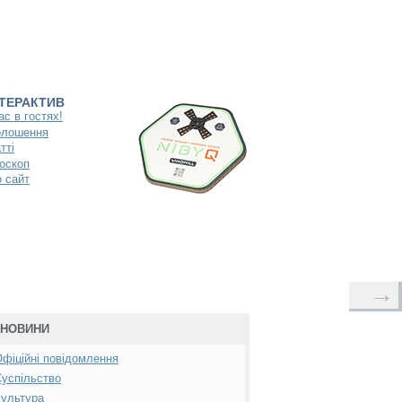
НТЕРАКТИВ
ас в гостях!
олошення
тті
оскоп
 сайт
→
НОВИНИ
фіційні повідомлення
успільство
ультура