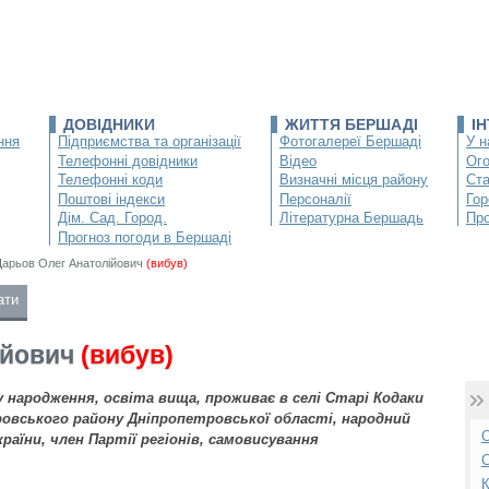
ДОВІДНИКИ
ЖИТТЯ БЕРШАДІ
І
ння
Підприємства та організації
Фотогалереї Бершаді
У н
Телефонні довідники
Відео
Ог
Телефонні коди
Визначні місця району
Ста
Поштові індекси
Персоналії
Гор
Дім. Сад. Город.
Літературна Бершадь
Про
Прогноз погоди в Бершаді
арьов Олег Анатолійович
(вибув)
ати
ійович
(вибув)
у народження, освіта вища, проживає в селі Старі Кодаки
овського району Дніпропетровської області, народний
О
раїни, член Партії регіонів, cамовисування
С
К