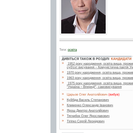
Теги:
освіта
ДИВІТЬСЯ ТАКОЖ В РОЗДІЛІ
КАНДИДАТИ
»
1952 року народження, освіта вища, прожива
суб’єкт висування – Комуністична партія У
»
1970 року народження, освіта вища, прожив
»
1963 року народження, освіта вища, прожив
»
1975 року народження, освіта вища, прожива
"Україна – Вперед!", cамовисування
»
Царьов Олег Анатолійович
(вибув)
»
Куйбіда Василь Степанович
»
Клименко Олександр Іванович
»
Ярош Дмитро Анатолійович
»
Тягнибок Олег Ярославович
»
Тігіпко Сергій Леонідович