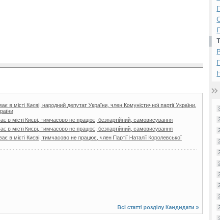
П
П
Р
Н
є в місті Києві, народний депутат України, член Комуністичної партії України,
країни
ає в місті Києві, тимчасово не працює, безпартійний, cамовисування
ає в місті Києві, тимчасово не працює, безпартійний, самовисування
є в місті Києві, тимчасово не працює, член Партії Наталії Королевської
Всі статті розділу
Кандидати
»