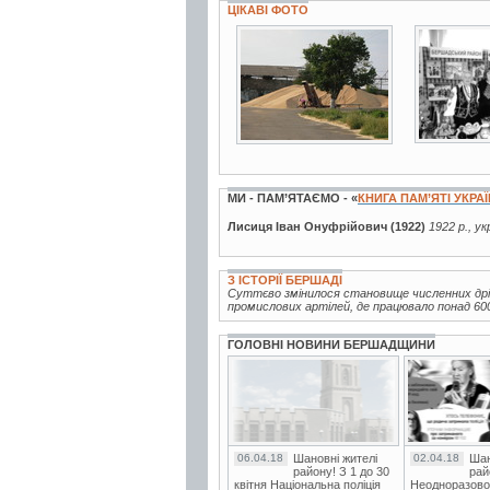
ЦІКАВІ ФОТО
11 фото
2 фото
МИ - ПАМ’ЯТАЄМО - «
КНИГА ПАМ’ЯТІ УКРА
Лисиця Іван Онуфрійович (1922)
1922 р., у
З ІСТОРІЇ БЕРШАДІ
Суттєво змінилося становище численних дрібн
промислових артілей, де працювало понад 600
ГОЛОВНІ НОВИНИ БЕРШАДЩИНИ
06.04.18
Шановні жителі
02.04.18
Шан
району! З 1 до 30
рай
квітня Національна поліція
Неодноразово