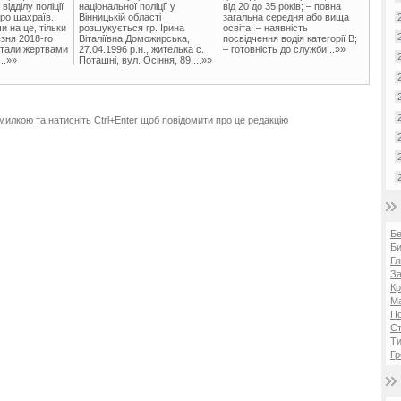
ідділу поліції
національної поліції у
від 20 до 35 років; – повна
ро шахраїв.
Вінницькій області
загальна середня або вища
и на це, тільки
розшукується гр. Ірина
освіта; – наявність
зня 2018-го
Віталіївна Доможирська,
посвідчення водія категорії В;
стали жертвами
27.04.1996 р.н., жителька с.
– готовність до служби...»»
..»»
Поташні, вул. Осіння, 89,...»»
милкою та натисніть Ctrl+Enter щоб повідомити про це редакцію
Б
Би
Гл
За
Кр
Ма
П
Ст
Ти
Гр