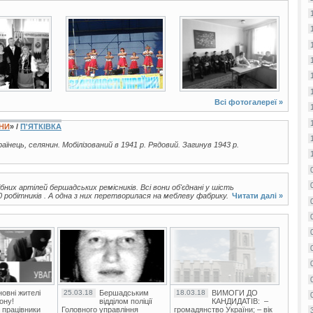
6 фото
5 фото
Всі фотогалереї »
ЇНИ
» /
П'ЯТКІВКА
країнець, селянин. Мобілізований в 1941 р. Рядовий. Загинув 1943 р.
их артілей бершадських ремісників. Всі вони об'єднані у шість
 робітників . А одна з них перетворилася на меблеву фабрику.
Читати далі »
овні жителі
25.03.18
Бершадським
18.03.18
ВИМОГИ ДО
ону!
відділом поліції
КАНДИДАТІВ: –
 працівники
Головного управління
громадянство України; – вік