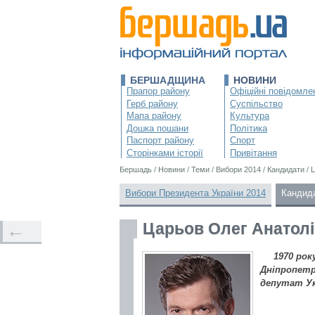
БЕРШАДЩИНА
НОВИНИ
Прапор району
Офіційні повідомле
Герб району
Суспільство
Мапа району
Культура
Дошка пошани
Політика
Паспорт району
Спорт
Сторінками історії
Привітання
Бершадь
/
Новини
/
Теми
/
Вибори 2014
/
Кандидати
/
Ц
Вибори Президента України 2014
Кандид
Царьов Олег Анатол
←
1970 рок
Дніпропетр
депутат Ук