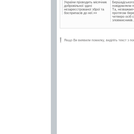
України проводить місячник
Бершадського в
добровільної здачі
повідомляли п
незареєстрованої зброї та
Та, незважаюч
боєприпасів до неї.»»
протягом бере
четверо осіб 
зловмисників..
Якщо Ви виявили помилку, виділіть текст з по