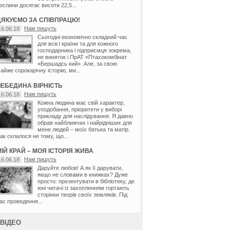
ослини досягає висоти 22,5...
ДЯКУЄМО ЗА СПІВПРАЦЮ!
Нам пишуть
16.06.18
Сьогодні економічно складний час
для всієї країни та для кожного
господарника і підприємця зокрема,
не виняток і ПрАТ «Птахокомбінат
«Бершадсь кий». Але, за свою
айже сорокарічну історію, ми...
ЛЕБЕДИНА ВІРНІСТЬ
Нам пишуть
16.06.18
Кожна людина має свій характер,
уподобання, пріоритети у виборі
прикладу для наслідування. Я давно
обрав найближчих і найрідніших для
мене людей – моїх батька та матір.
ак склалося не тому, що...
ІЙ КРАЙ – МОЯ ІСТОРІЯ ЖИВА
Нам пишуть
16.06.18
Даруйте любов! А як її дарувати,
якщо не словами в книжках? Дуже
просто: презентувати в бібліотеку, де
юні читачі із захопленням гортають
сторінки творів своїх земляків. Під
ас проведення...
ВІДЕО