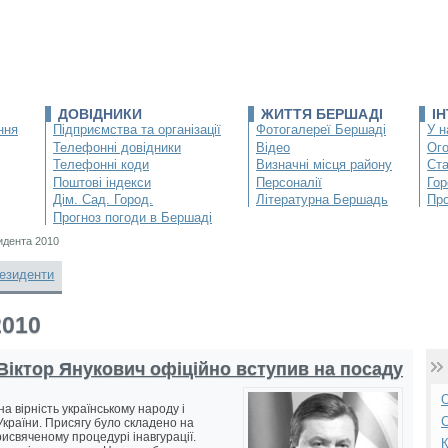
ДОВІДНИКИ
ЖИТТЯ БЕРШАДІ
І
ння
Підприємства та організації
Фотогалереї Бершаді
У н
Телефонні довідники
Відео
Ог
Телефонні коди
Визначні місця району
Ста
Поштові індекси
Персоналії
Гор
Дім. Сад. Город.
Літературна Бершадь
Про
Прогноз погоди в Бершаді
идента 2010
езиденти
2010
Віктор Янукович офіційно вступив на посаду
О
а вірність українському народу і
С
країни. Присягу було складено на
рисвяченому процедурі інавгурації.
К