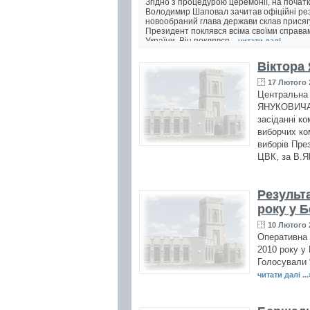
Згідно з процедурою церемонії, на почат
Володимир Шаповал зачитав офіційні рез
новообраний глава держави склав присяг
Президент поклявся всіма своїми справа
України. Він поклявся...
читати далі ...
Віктора
17 Лютого 
Центральна в
ЯНУКОВИЧА П
засіданні к
виборчих ко
виборів Пре
ЦВК, за В.Я
Результ
року у 
10 Лютого 
Оперативна 
2010 року у
Голосували 
читати далі ...