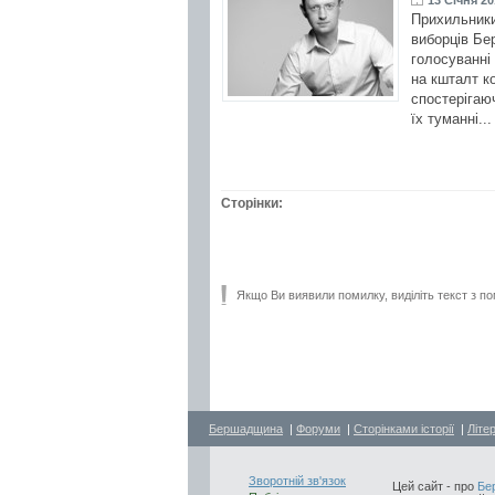
Прихильники
виборців Бе
голосуванні 
на кшталт к
спостерігаю
їх туманні..
Сторінки:
Якщо Ви виявили помилку, виділіть текст з по
Бершадщина
|
Форуми
|
Сторінками історії
|
Літе
Зворотній зв'язок
Цей сайт - про
Бе