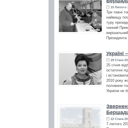
Бершадц
10 Лютого 
Три тижні то
найвищу пос
туру презид
чинний Прем
вирішальний
Президента У
Україні
29 Січня 20
25 січня від
остаточні п
і встановила
2010 року ж
половини гол
України не б
Звернен
Бершад
22 Січня 20
7 лютого 20