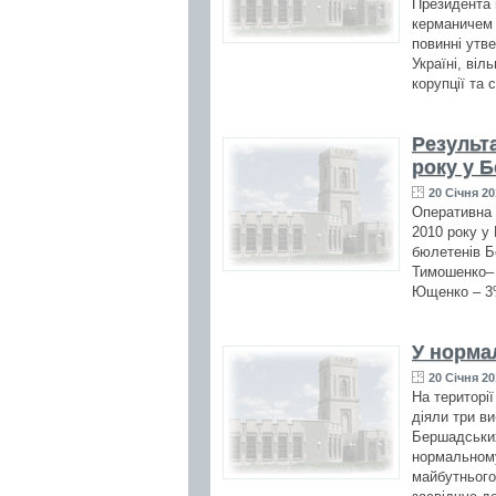
Президента 
керманичем 
повинні утве
Україні, віл
корупції та 
Результа
року у 
20 Січня 20
Оперативна 
2010 року у
бюлетенів Б
Тимошенко– 
Ющенко – 3%
У норма
20 Січня 20
На території
діяли три ви
Бершадських
нормальному
майбутнього