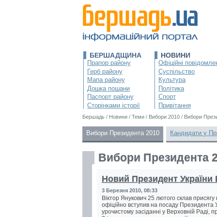
БЕРШАДЩИНА
НОВИНИ
Прапор району
Офіційні повідомле
Герб району
Суспільство
Мапа району
Культура
Дошка пошани
Політика
Паспорт району
Спорт
Сторінками історії
Привітання
Бершадь
/
Новини
/
Теми
/
Вибори 2010
/
Вибори През
Вибори Президента 2010
Кандидати у Пр
Вибори Президента 
Новий Президент України 
3 Березня 2010, 08:33
Віктор Янукович 25 лютого склав присягу н
офіційно вступив на посаду Президента У
урочистому засіданні у Верховній Раді, п