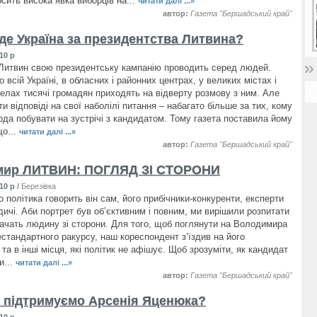
сить висока явка виборців на...
читати далі ...»
автор:
Газета "Бершадський край"
де Україна за президентства Литвина?
10 р
итвин свою президентську кампанію проводить серед людей.
 всій Україні, в обласних і районних центрах, у великих містах і
елах тисячі громадян приходять на відверту розмову з ним. Але
и відповіді на свої наболілі питання – набагато більше за тих, кому
ода побувати на зустрічі з кандидатом. Тому газета поставила йому
що...
читати далі ...»
автор:
Газета "Бершадський край"
мир ЛИТВИН: ПОГЛЯД ЗІ СТОРОНИ
10 р
/
Березівка
 політика говорить він сам, його прибічники-конкуренти, експерти
дичі. Аби портрет був об’єктивним і повним, ми вирішили розпитати
бачать людину зі сторони. Для того, щоб поглянути на Володимира
естандартного ракурсу, наш кореспондент з’їздив на його
та в інші місця, які політик не афішує. Щоб зрозуміти, як кандидат
и...
читати далі ...»
автор:
Газета "Бершадський край"
 підтримуємо Арсенія Яценюка?
10 р