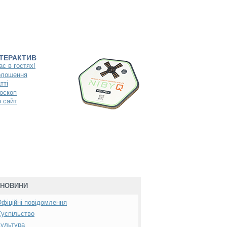
НТЕРАКТИВ
ас в гостях!
олошення
тті
оскоп
 сайт
НОВИНИ
фіційні повідомлення
успільство
ультура