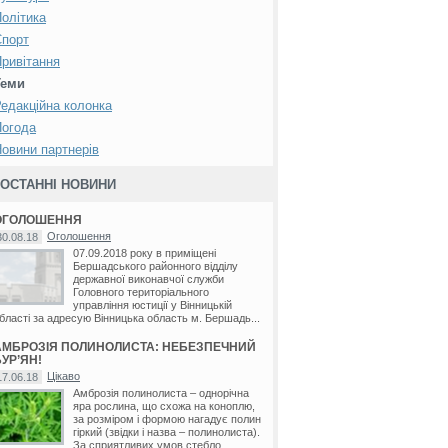
олітика
Спорт
ривітання
Теми
едакційна колонка
Погода
овини партнерів
ОСТАННІ НОВИНИ
ОГОЛОШЕННЯ
Оголошення
30.08.18
07.09.2018 року в приміщені
Бершадського районного відділу
державної виконавчої служби
Головного територіального
управління юстиції у Вінницькій
бласті за адресую Вінницька область м. Бершадь...
АМБРОЗІЯ ПОЛИНОЛИСТА: НЕБЕЗПЕЧНИЙ
УР’ЯН!
Цікаво
17.06.18
Амброзія полинолиста – однорічна
яра рослина, що схожа на коноплю,
за розміром і формою нагадує полин
гіркий (звідки і назва – полинолиста).
За сприятливих умов стебло