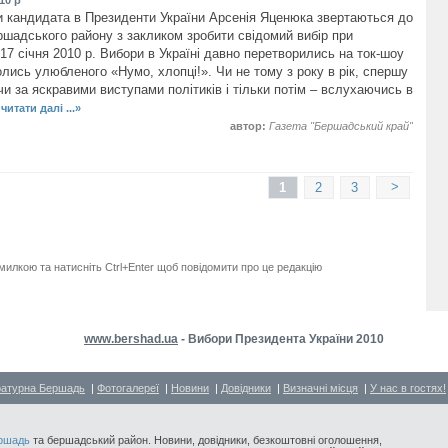
 кандидата в Президенти України Арсенія Яценюка звертаються до
ршадського району з закликом зробити свідомий вибір при
17 січня 2010 р. Вибори в Україні давно перетворились на ток-шоу
олись улюбленого «Нумо, хлопці!». Чи не тому з року в рік, спершу
чи за яскравими виступами політиків і тільки потім – вслухаючись в
.
читати далі ...»
автор:
Газета "Бершадський край"
>
1
2
3
милкою та натисніть Ctrl+Enter щоб повідомити про це редакцію
www.bershad.ua
- Вибори Президента України 2010
ратурна Бершадь
|
Фотогалереї
|
Новини
|
Довідники
|
Визначні місця
|
У нас в гостях!
ршадь
та бершадський район. Новини, довідники, безкоштовні оголошення,