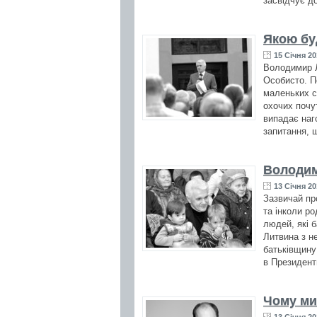
засвідчує до
Якою бу
15 Січня 20
Володимир Л
Особисто. По
маленьких с
охочих почут
випадає наг
запитання, 
Володи
13 Січня 20
Зазвичай про
та інколи ро
людей, які 
Литвина з н
батьківщину 
в Президент
Чому ми
13 Січня 20