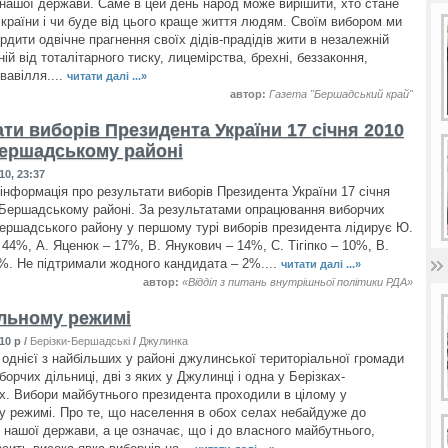
нашої держави. Саме в цей день народ може вирішити, хто стане
країни і чи буде від цього краще життя людям. Своїм вибором ми
рдити одвічне прагнення своїх дідів-прадідів жити в незалежній
ьній від тоталітарного тиску, лицемірства, брехні, беззаконня,
свавілля....
читати далі ...»
автор:
Газета "Бершадський край"
ти виборів Президента України 17 січня 2010
Бершадському районі
10, 23:37
інформація про результати виборів Президента України 17 січня
 Бершадському районі. За результатами опрацювання виборчих
ершадського району у першому турі виборів президента лідирує Ю.
44%, А. Яценюк – 17%, В. Янукович – 14%, С. Тігіпко – 10%, В.
. Не підтримали жодного кандидата – 2%....
читати далі ...»
автор:
«Відділ з питань внутрішньої політики РДА»
льному режимі
10 р
/
Берізки-Бершадські
/
Джулинка
 однієї з найбільших у районі джулинської територіальної громади
борчих дільниці, дві з яких у Джулинці і одна у Берізках-
. Вибори майбутнього президента проходили в цілому у
 режимі. Про те, що населення в обох селах небайдуже до
 нашої держави, а це означає, що і до власного майбутнього,