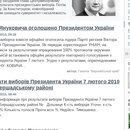
ку засідання глава Центрвиборчкому
ультати президентських виборів. Потім
П
у. За Конституцією, новообраний
ми захищати суверенітет і незалежність
П
 Януковича оголошено Президентом України
Р
2010, 09:28
иборча комісія офіційно оголосила лідера Партії регіонів Віктора
Н
резидентом України. Як передає кореспондент УНІАН, на
омісія за результатами опрацювання 100% протоколів окружних
місій встановила офіційні результати повторного голосування з
зидента України 7 лютого. Згідно з результатами, оприлюдненими
НУ- КОВИЧА...
автор:
Газета "Бершадський край"
ати виборів Президента України 7 лютого 2010
Бершадському районі
о
2010, 09:44
інформація про результати виборів Президента України 7 лютого
 Бершадському районі № Дільниця К-сть виборців Уточн. к-сть
Б
% Кількість голосів Проти всіх % Недійсн. Тимошенко...
»