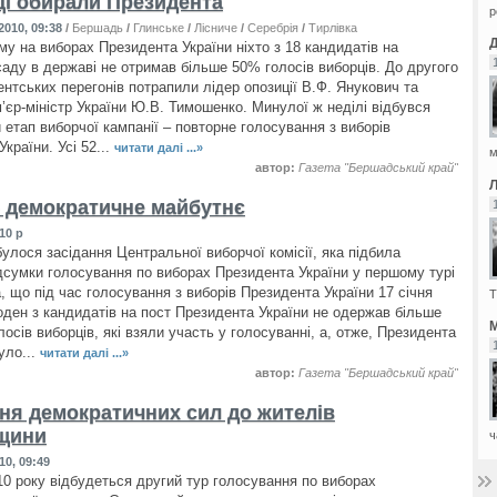
і обирали Президента
р
2010, 09:38
/
Бершадь
/
Глинське
/
Лісниче
/
Серебрія
/
Тирлівка
му на виборах Президента України ніхто з 18 кандидатів на
аду в державі не отримав більше 50% голосів виборців. До другого
ентських перегонів потрапили лідер опозиції В.Ф. Янукович та
’єр-міністр України Ю.В. Тимошенко. Минулої ж неділі відбувся
 етап виборчої кампанії – повторне голосування з виборів
країни. Усі 52...
читати далі ...»
м
автор:
Газета "Бершадський край"
 – демократичне майбутнє
10 р
булося засідання Центральної виборчої комісії, яка підбила
ідсумки голосування по виборах Президента України у першому турі
, що під час голосування з виборів Президента України 17 січня
Т
оден з кандидатів на пост Президента України не одержав більше
М
осів виборців, які взяли участь у голосуванні, а, отже, Президента
уло...
читати далі ...»
автор:
Газета "Бершадський край"
ня демократичних сил до жителів
щини
ч
10, 09:49
10 року відбудеться другий тур голосування по виборах