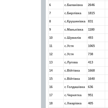
6
с.Баланівка
2646
7
с.Бирлівка
1815
8
с.Крушинівка
831
9
с.Маньківка
1180
10
с.Шумилів
493
11
с.Устя
1065
12
с.Устя
738
13
с.Лугова
413
14
с.Війтівка
1668
15
с.Війтівка
1640
16
с Голдашівка
636
17
с.Чернятка
951
18
с.Хмарівка
405