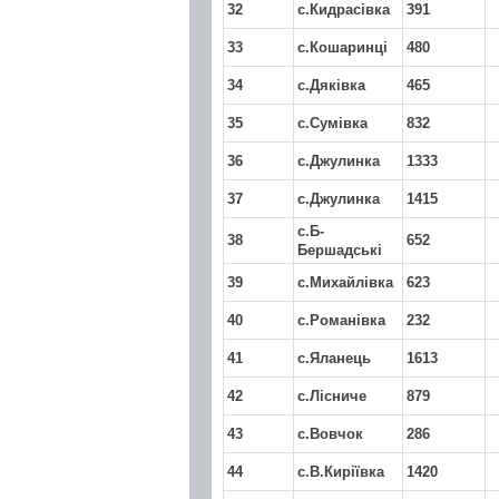
32
с.Кидрасівка
391
33
с.Кошаринці
480
34
с.Дяківка
465
35
с.Сумівка
832
36
с.Джулинка
1333
37
с.Джулинка
1415
с.Б-
38
652
Бершадські
39
с.Михайлівка
623
40
с.Романівка
232
41
с.Яланець
1613
42
с.Лісниче
879
43
с.Вовчок
286
44
с.В.Киріївка
1420