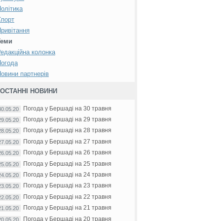
олітика
Спорт
ривітання
Кількість голосів, поданих за кожного ка
Теми
едакційна колонка
Погода
овини партнерів
о
Костенко
Литвин
Мороз
Пабат
Противсіх
Ратушняк
Рябо
Ю.І.
В.М.
О.О.
О.В.
В.В.
С.М.
О.В.
ОСТАННІ НОВИНИ
Погода у Бершаді на 30 травня
30.05.20
Погода у Бершаді на 29 травня
29.05.20
Погода у Бершаді на 28 травня
За
%
За
%
ЗА
%
За
%
За
%
За
%
За
28.05.20
Погода у Бершаді на 27 травня
27.05.20
%
5
0.4%
36
2.7%
4
0.3%
1
0.1%
2
0.1%
1
0.1%
0
Погода у Бершаді на 26 травня
26.05.20
Погода у Бершаді на 25 травня
%
9
0.6%
26
1.8%
6
0.4%
1
0.1%
1
0.1%
3
0.2%
0
25.05.20
Погода у Бершаді на 24 травня
24.05.20
%
5
0.4%
26
1.9%
7
0.5%
3
0.2%
3
0.2%
6
0.4%
0
Погода у Бершаді на 23 травня
23.05.20
Погода у Бершаді на 22 травня
%
8
0.9%
19
2.2%
3
0.4%
1
0.1%
2
0.2%
4
0.5%
1
22.05.20
Погода у Бершаді на 21 травня
21.05.20
%
5
0.4%
25
2.0%
5
0.4%
0
0.0%
1
0.1%
1
0.1%
1
Погода у Бершаді на 20 травня
20.05.20