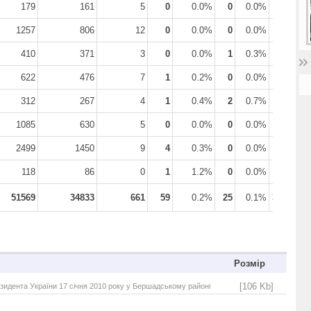
179
161
5
0
0.0%
0
0.0%
0
0.0
1257
806
12
0
0.0%
0
0.0%
1
0.0
410
371
3
0
0.0%
1
0.3%
0
0.0
622
476
7
1
0.2%
0
0.0%
1
0.2
312
267
4
1
0.4%
2
0.7%
0
0.0
1085
630
5
0
0.0%
0
0.0%
9
1.4
2499
1450
9
4
0.3%
0
0.0%
14
1.0
118
86
0
1
1.2%
0
0.0%
2
2.3
51569
34833
661
59
0.2%
25
0.1%
357
1.0
Розмір
[106 Kb]
зидента України 17 січня 2010 року у Бершадському районі