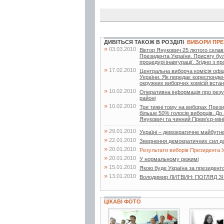
ДИВІТЬСЯ ТАКОЖ В РОЗДІЛІ
ВИБОРИ ПРЕ
»
03.03.2010
Віктор Янукович 25 лютого склав 
Президента України. Присягу бул
процедурі інавгурації. Згідно з п
»
17.02.2010
Центральна виборча комісія офі
України. Як передає кореспонден
окружних виборчих комісій встан
»
10.02.2010
Оперативна інформація про резу
районі
»
10.02.2010
Три тижні тому на виборах Прези
більше 50% голосів виборців. До 
Янукович та чинний Прем’єр-мініс
»
29.01.2010
Україні – демократичне майбутн
»
22.01.2010
Звернення демократичних сил д
»
20.01.2010
Результати виборів Президента У
»
20.01.2010
У нормальному режимі
»
15.01.2010
Якою буде Україна за президент
»
13.01.2010
Володимир ЛИТВИН: ПОГЛЯД З
ЦІКАВІ ФОТО
4 фото
5 фото