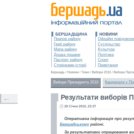
БЕРШАДЩИНА
НОВИНИ
Прапор району
Офіційні повідомле
Герб району
Суспільство
Мапа району
Культура
Дошка пошани
Політика
Паспорт району
Спорт
Сторінками історії
Привітання
Бершадь
/
Новини
/
Теми
/
Вибори 2010
/
Вибори През
Вибори Президента 2010
Кандидати у Пр
Результати виборів П
←
20 Січня 2010, 23:37
Оперативна інформація про резуль
Бершадському
районі.
За результатами опрацювання ви