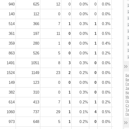
940
625
12
0
0.0%
0
0.0%
6
0.0
140
112
0
0
0.0%
0
0.0%
1
0.0
514
366
7
1
0.3%
1
0.3%
2
0.5
361
197
11
0
0.0%
1
0.5%
1
0.5
359
280
1
0
0.0%
1
0.4%
0
0.0
863
526
5
0
0.0%
1
0.2%
8
1.5
1491
1051
8
3
0.3%
0
0.0%
10
1.0
1524
1149
23
2
0.2%
0
0.0%
7
0.6
Б
Би
149
123
0
0
0.0%
0
0.0%
0
0.0
Гл
За
382
310
0
1
0.3%
0
0.0%
3
1.0
Кр
Ма
П
614
413
7
1
0.2%
1
0.2%
4
1.0
Ст
Ти
1060
737
29
1
0.1%
4
0.5%
4
0.5
Гр
973
648
5
1
0.2%
0
0.0%
6
0.9