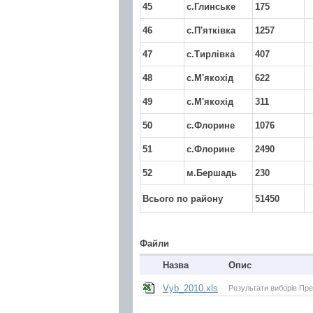
45
с.Глинське
175
46
с.П'ятківка
1257
47
с.Тирлівка
407
48
с.М'якохід
622
49
с.М'якохід
311
50
с.Флорине
1076
51
с.Флорине
2490
52
м.Бершадь
230
Всього по району
51450
Файли
Назва
Опис
Vyb_2010.xls
Результати виборів Пре