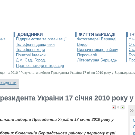
ДОВІДНИКИ
ЖИТТЯ БЕРШАДІ
І
ння
Підприємства та організації
Фотогалереї Бершаді
У н
Телефонні довідники
Відео
Ог
Телефонні коди
Визначні місця району
Ста
Поштові індекси
Персоналії
Гор
Дім. Сад. Город.
Літературна Бершадь
Про
Прогноз погоди в Бершаді
идента 2010
/
Результати виборів Президента України 17 січня 2010 року у Бершадсько
езиденти
резидента України 17 січня 2010 року
0
тати виборів Президента України 17 січня 2010 року у
О
С
борчих бюлетенів Бершадського району у першому турі
К