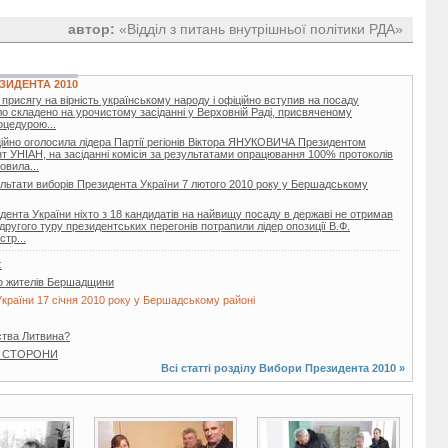
автор:
«Відділ з питань внутрішньої політики РДА»
ЗИДЕНТА 2010
присягу на вірність українському народу і офіційно вступив на посаду
о складено на урочистому засіданні у Верховній Раді, присвяченому
роцедурою...
ційно оголосила лідера Партії регіонів Віктора ЯНУКОВИЧА Президентом
т УНІАН, на засіданні комісія за результатами опрацювання 100% протоколів
овила...
льтати виборів Президента України 7 лютого 2010 року у Бершадському
дента України ніхто з 18 кандидатів на найвищу посаду в державі не отримав
другого туру президентських перегонів потрапили лідер опозиції В.Ф.
тр...
є
о жителів Бершадщини
країни 17 січня 2010 року у Бершадському районі
ства Литвина?
І СТОРОНИ
Всі статті розділу
Вибори Президента 2010
»
3 фото
3 фото