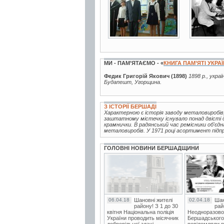
МИ - ПАМ’ЯТАЄМО - «
КНИГА ПАМ’ЯТІ УКРА
Федик Григорій Якович (1898)
1898 р., укра
Будапешт, Угорщина.
З ІСТОРІЇ БЕРШАДІ
Характерною є історія заводу металовиробів,
заштатному містечку існувало понад двісті др
крамнички. В радянський час ремісники об'єдна
металовиробів. У 1971 році асортимент підп
ГОЛОВНІ НОВИНИ БЕРШАДЩИНИ
06.04.18
Шановні жителі
02.04.18
Шан
району! З 1 до 30
рай
квітня Національна поліція
Неодноразово
України проводить місячник
Бершадського в
добровільної здачі
повідомляли п