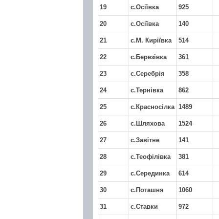
19
с.Осіївка
925
20
с.Осіївка
140
21
с.М. Киріївка
514
22
с.Березівка
361
23
с.Серебрія
358
24
с.Тернівка
862
25
с.Красносілка
1489
26
с.Шляхова
1524
27
с.Завітне
141
28
с.Теофілівка
381
29
с.Серединка
614
30
с.Поташня
1060
31
с.Ставки
972