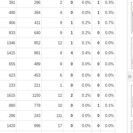
391
296
2
0
0.0%
1
0.3%
1
0.3
480
384
4
0
0.0%
1
0.3%
2
0.5
466
411
9
1
0.2%
3
0.7%
3
0.7
833
640
9
1
0.2%
0
0.0%
3
0.5
1346
852
12
1
0.1%
0
0.0%
19
2.2
1415
981
9
4
0.4%
0
0.0%
12
1.2
655
489
9
0
0.0%
0
0.0%
0
0.0
623
453
6
0
0.0%
0
0.0%
11
2.4
233
221
1
0
0.0%
0
0.0%
0
0.0
1615
1150
12
2
0.2%
0
0.0%
17
1.5
880
778
10
0
0.0%
1
0.1%
7
0.9
286
243
111
0
0.0%
0
0.0%
0
0.0
1420
996
17
0
0.0%
0
0.0%
4
0.4