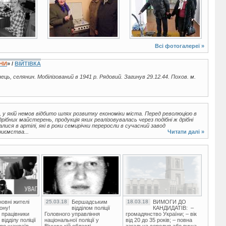
Всі фотогалереї »
ЇНИ
» /
ВІЙТІВКА
їнець, селянин. Мобілізований в 1941 р. Рядовий. Загинув 29.12.44. Похов. м.
 у якій немов відбито шлях розвитку економіки міста. Перед революцією в
ібних майстерень, продукція яких реалізовувалась через подібні ж дрібні
лися в артілі, які в роки семирічки переросли в сучасний завод
риємства...
Читати далі »
овні жителі
25.03.18
Бершадським
18.03.18
ВИМОГИ ДО
ону!
відділом поліції
КАНДИДАТІВ: –
 працівники
Головного управління
громадянство України; – вік
ідділу поліції
національної поліції у
від 20 до 35 років; – повна
ро шахраїв.
Вінницькій області
загальна середня або вища