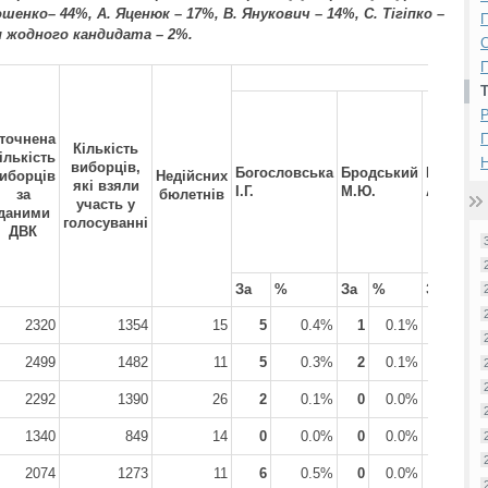
енко– 44%, А. Яценюк – 17%, В. Янукович – 14%, С. Тігіпко –
П
и жодного кандидата – 2%.
П
Р
точнена
Кількість
ількість
Н
виборців,
Богословська
Бродський
Гриценк
иборців
Недійсних
які взяли
І.Г.
М.Ю.
А.С.
за
бюлетнів
участь у
даними
голосуванні
ДВК
За
%
За
%
За
%
2320
1354
15
5
0.4%
1
0.1%
31
2.3
2499
1482
11
5
0.3%
2
0.1%
17
1.1
2292
1390
26
2
0.1%
0
0.0%
19
1.4
1340
849
14
0
0.0%
0
0.0%
14
1.6
2074
1273
11
6
0.5%
0
0.0%
22
1.7