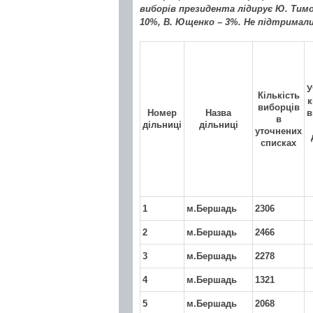
виборів президента лідирує Ю. Тимош
10%, В. Ющенко – 3%. Не підтримал
У
Кількість
к
виборців
Номер
Назва
в
в
дільниці
дільниці
уточнених
списках
1
м.Бершадь
2306
2
м.Бершадь
2466
3
м.Бершадь
2278
4
м.Бершадь
1321
5
м.Бершадь
2068