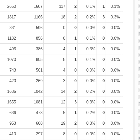
2650
1667
117
2
0.1%
1
0.1%
22
1.3
1817
1166
18
2
0.2%
3
0.3%
18
1.5
831
596
0
0
0.0%
0
0.0%
2
0.3
1182
856
8
1
0.1%
0
0.0%
13
1.5
496
386
4
1
0.3%
0
0.0%
1
0.3
1070
805
8
1
0.1%
0
0.0%
7
0.9
743
501
4
0
0.0%
0
0.0%
5
1.0
420
269
3
0
0.0%
0
0.0%
3
1.1
1686
1042
14
2
0.2%
0
0.0%
12
1.2
1655
1081
12
3
0.3%
0
0.0%
7
0.6
636
473
5
1
0.2%
0
0.0%
1
0.2
953
668
19
2
0.3%
0
0.0%
3
0.4
410
297
8
0
0.0%
0
0.0%
2
0.7