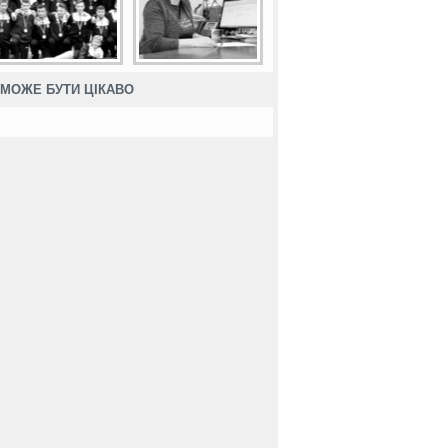
%
0
0.0%
3
1.9%
3
1.9%
0
0.0%
0
0.0%
0
0.0%
1
%
16
0.0%
19
0.0%
7
0.9%
1
0.1%
3
0.4%
0
0.0%
0
%
10
2.7%
10
2.7%
2
0.5%
0
0.0%
1
0.3%
0
0.0%
0
МОЖЕ БУТИ ЦІКАВО
%
2
0.4%
19
4.0%
8
1.7%
0
0.0%
0
0.0%
0
0.0%
0
%
0
0.0%
5
1.9%
3
1.1%
1
0.4%
1
0.4%
0
0.0%
0
%
4
0.6%
12
1.9%
3
0.5%
1
0.2%
1
0.2%
1
0.2%
0
%
7
0.5%
37
2.6%
2
0.1%
0
0.0%
2
0.1%
1
0.1%
0
%
0
0.0%
1
1.2%
1
1.2%
0
0.0%
0
0.0%
0
0.0%
0
%
200
0.6%
782
2.2%
238
0.7%
43
0.1%
102
0.3%
41
0.1%
18