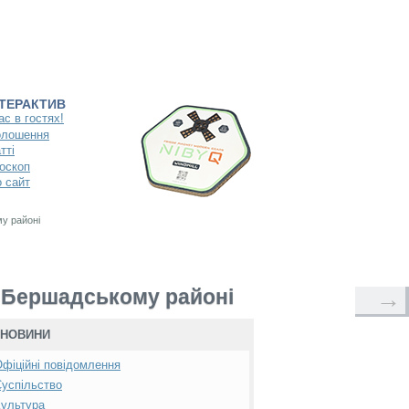
НТЕРАКТИВ
ас в гостях!
олошення
тті
оскоп
 сайт
му районі
 у Бершадському районі
→
НОВИНИ
фіційні повідомлення
успільство
ультура