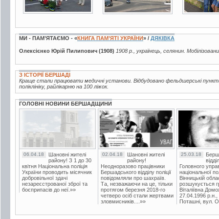
МИ - ПАМ’ЯТАЄМО - «
КНИГА ПАМ’ЯТІ УКРАЇНИ
» /
ДЯКІВКА
Олексієнко Юрій Пилипович (1908)
1908 р., українець, селянин. Мобілізован
З ІСТОРІЇ БЕРШАДІ
Краще стали працювати медичні установи. Відбудовано фельдшерські пункти
поліклініку, райлікарню на 100 ліжок.
ГОЛОВНІ НОВИНИ БЕРШАДЩИНИ
06.04.18
Шановні жителі
02.04.18
Шановні жителі
25.03.18
Берш
району! З 1 до 30
району!
відді
квітня Національна поліція
Неодноразово працівники
Головного упра
України проводить місячник
Бершадського відділу поліції
національної пол
добровільної здачі
повідомляли про шахраїв.
Вінницькій обла
незареєстрованої зброї та
Та, незважаючи на це, тільки
розшукується гр
боєприпасів до неї.»»
протягом березня 2018-го
Віталіївна Домо
четверо осіб стали жертвами
27.04.1996 р.н.,
зловмисників....»»
Поташні, вул. Ос