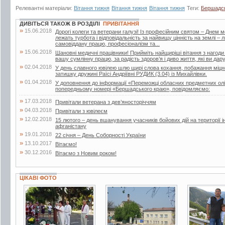
Релевантні матеріали:
Вітання тижня
Вітання тижня
Вітання тижня
Теги:
Бершадсь
ДИВІТЬСЯ ТАКОЖ В РОЗДІЛІ
ПРИВІТАННЯ
»
15.06.2018
Дорогі колеги та ветерани галузі! Із професійним святом – Днем 
лежать турбота і відповідальність за найвищу цінність на землі –
самовіддану працю, професіоналізм та...
»
15.06.2018
Шановні медичні працівники! Прийміть найщиріші вітання з нагоди
вашу сумлінну працю, за радість здоров’я і диво життя, які ви дар
»
02.04.2018
У день славного ювілею шлю щирі слова кохання, побажання міцног
затишку дружині Раїсі Андріївні РУДИК (3.04) із Михайлівки.
»
01.04.2018
У доповнення до інформації «Переможці обласних предметних олі
попередньому номері «Бершадського краю», повідомляємо:
»
17.03.2018
Привітали ветерана з дев’яносторіччям
»
04.03.2018
Привітали з ювілеєм
»
12.02.2018
15 лютого – день вшанування учасників бойових дій на території і
афганістану
»
19.01.2018
22 січня – День Соборності України
»
13.10.2017
Вітаємо!
»
30.12.2016
Вітаємо з Новим роком!
ЦІКАВІ ФОТО
19 фото
3 фото
7 фото