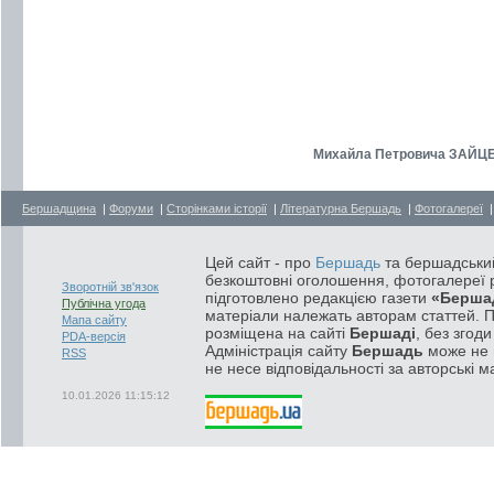
Михайла Петровича ЗАЙЦЕВ
Бершадщина
|
Форуми
|
Сторінками історії
|
Літературна Бершадь
|
Фотогалереї
Цей сайт - про
Бершадь
та бершадський
безкоштовні оголошення, фотогалереї р
Зворотній зв'язок
підготовлено редакцією газети
«Берша
Публічна угода
матеріали належать авторам статтей. 
Мапа сайту
розміщена на сайті
Бершаді
, без згод
PDA-версія
Адміністрація сайту
Бершадь
може не п
RSS
не несе відповідальності за авторські м
10.01.2026 11:15:12