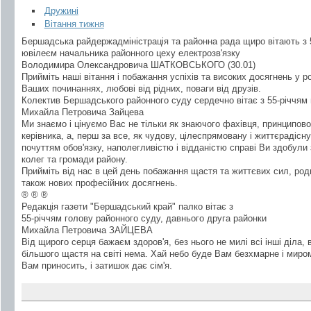
Дружині
Вітання тижня
Бершадська райдержадміністрація та районна рада щиро вітають з 
ювілеєм начальника районного цеху електрозв'язку
Володимира Олександровича ШАТКОВСЬКОГО (30.01)
Прийміть наші вітання і побажання успіхів та високих досягнень у ро
Ваших починаннях, любові від рідних, поваги від друзів.
Колектив Бершадського районного суду сердечно вітає з 55-річчям
Михайла Петровича Зайцева
Ми знаємо і цінуємо Вас не тільки як знаючого фахівця, принципово
керівника, а, перш за все, як чудову, цілеспрямовану і життєраді
почуттям обов'язку, наполегливістю і відданістю справі Ви здобули
колег та громади району.
Прийміть від нас в цей день побажання щастя та життєвих сил, роди
також нових професійних досягнень.
® ® ®
Редакція газети "Бершадський край" палко вітає з
55-річчям голову районного суду, давнього друга районки
Михайла Петровича ЗАЙЦЕВА
Від щирого серця бажаєм здоров'я, без нього не милі всі інші діла, в 
більшого щастя на світі нема. Хай небо буде Вам безхмарне і мир
Вам приносить, і затишок дає сім'я.