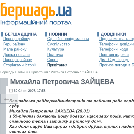
БЕРШАДЩИНА
НОВИНИ
ДОВІДНИКИ
Прапор району
Офіційні повідомлення
Підприємства та ор
Герб району
Суспільство
Телефонні довідни
Мапа району
Культура
Телефонні коди
Дошка пошани
Політика
Поштові індекси
Паспорт району
Спорт
Дім. Сад. Город.
Сторінками історії
Привітання
Прогноз погоди в 
Бершадь
/
Новини
/
Привітання
/
Михайла Петровича ЗАЙЦЕВА
Михайла Петровича ЗАЙЦЕВА
30 Січня 2007, 17:58
←
Бершадська райдержадміністрація та районна рада сер
суду
Михайла Петровича ЗАЙЦЕВА (28.01)
з 55-річчям і бажають йому довгих, щасливих років, натх
сімейного тепла і затишку в рідному домі.
Хай доля дарує Вам щирих і добрих друзів, вірних і надій
світлих днів.