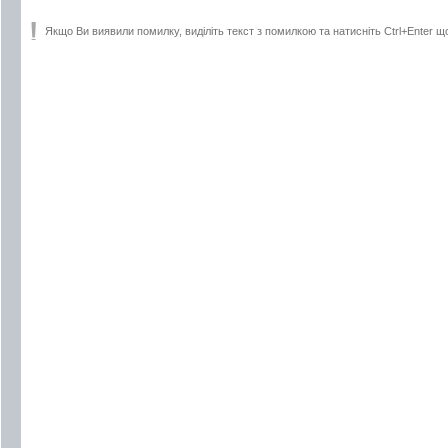
Якщо Ви виявили помилку, виділіть текст з помилкою та натисніть Ctrl+Enter щ