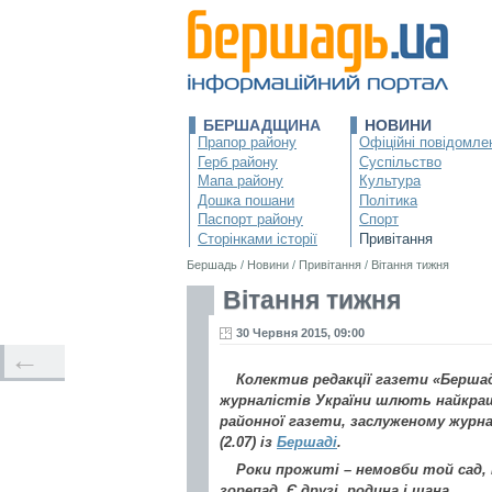
БЕРШАДЩИНА
НОВИНИ
Прапор району
Офіційні повідомле
Герб району
Суспільство
Мапа району
Культура
Дошка пошани
Політика
Паспорт району
Спорт
Сторінками історії
Привітання
Бершадь
/
Новини
/
Привітання
/
Вітання тижня
Вітання тижня
30 Червня 2015, 09:00
←
Колектив редакції газети «Бершад
журналістів України шлють найкра
районної газети, заслуженому журн
(2.07) із
Бершаді
.
Роки прожиті – немовби той сад, 
зорепад, Є друзі, родина і шана.