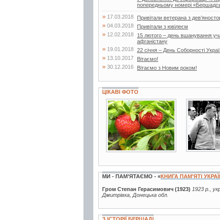
попередньому номері «Бершадсь
»
17.03.2018
Привітали ветерана з дев’яносто
»
04.03.2018
Привітали з ювілеєм
»
12.02.2018
15 лютого – день вшанування учас
афганістану
»
19.01.2018
22 січня – День Соборності Укра
»
13.10.2017
Вітаємо!
»
30.12.2016
Вітаємо з Новим роком!
ЦІКАВІ ФОТО
7 фото
6 фото
МИ - ПАМ’ЯТАЄМО - «
КНИГА ПАМ’ЯТІ УКРА
Гром Степан Герасимович (1923)
1923 р., ук
Дмитрівка, Донецька обл.
З ІСТОРІЇ БЕРШАДІ