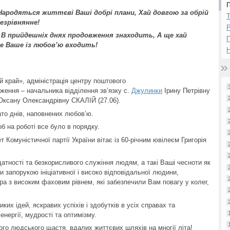
Народяться життєві Ваші добрі плани, Хай довгою за обрій
езрівнянне!
Р
 В прийдешніх днях продовження знаходить, А ще хай
це Ваше із любов’ю входить!
Н
край», адміністрація центру поштового
ження – начальника відділення зв’язку с.
Джулинки
Ірину Петрівну
ксану Олександрівну СКАЛІЙ (27.06).
ато днів, наповнених любов’ю.
Щоб на роботі все було в порядку.
омуністичної партії України вітає із 60-річним ювілеєм Григорія
атності та безкорисливого служіння людям, а такі Ваші чесноти як
и запорукою ініціативної і високо відповідальної людини,
ра з високим фаховим рівнем, які забезпечили Вам повагу у колег,
их ідей, яскравих успіхів і здобутків в усіх справах та
нергії, мудрості та оптимізму.
го людського щастя, вдалих життєвих шляхів на многії літа!