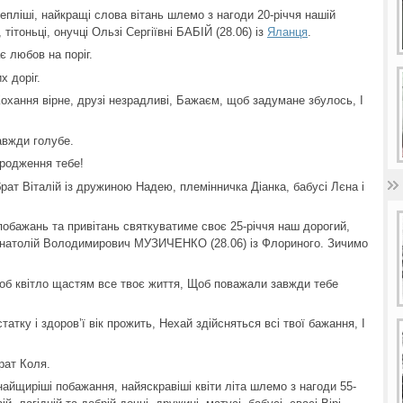
епліші, найкращі слова вітань шлемо з нагоди 20-річчя нашій
, тітоньці, онучці Ользі Сергіївні БАБІЙ (28.06) із
Яланця
.
є любов на поріг.
х доріг.
охання вірне, друзі незрадливі, Бажаєм, щоб задумане збулось, І
завжди голубе.
ародження тебе!
брат Віталій із дружиною Надею, племінничка Діанка, бабусі Лєна і
бажань та привітань святкуватиме своє 25-річчя наш дорогий,
 Анатолій Володимирович МУЗИЧЕНКО (28.06) із Флориного. Зичимо
об квітло щастям все твоє життя, Щоб поважали завжди тебе
татку і здоров’ї вік прожить, Нехай здійсняться всі твої бажання, І
рат Коля.
айщиріші побажання, найяскравіші квіти літа шлемо з нагоди 55-