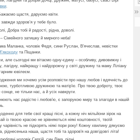
й, лагідній та добрій дочці, дружині, матусі, бабусі, свасі Вірі
івки
.
 Бажаємо щастя, даруємо квіти.
б завжди здоров’я у тебе було.
і, Добра тобі й радості, рідна, доволі.
– Сімейного затишку й мирного неба!
ама Маланка, чоловік Федя, сини Руслан, В'ячеслав, невістки
М’якоходу
та Піщанки.
си, але сьогодні ми вітаємо одну-єдину – особливу, дивовижну і
ру, лагідну, найкращу і найдорожчу у світі дружину та маму Ліліану
гарним ювілеєм.
родження ми хочемо усім розповісти про нашу любов і вдячність до
даною, турботливою дружиною та матір'ю. Про твою доброту, твоє
сонце, не тільки нас, а й усіх навкруги.
внюють нас радістю і любов'ю, є запорукою миру та злагоди в нашій
нь.
денно для тебе свої кращі пісні, а кожну ніч мільйони зірок на
ай із твоєю красою не зрівняються ніякі коштовності, твоїй
ну чарівність не підкорять ніякі пори року! Кожну хвилину дякуємо
а, ріднесенька наша, щастя тобі та здоров'я на довгідовгі літа!
юблячі чоловік Сергій, син Діма, рідні.