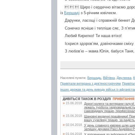
   Щиро і сердечно вітаємо доро
із
Бершаді
з 5-річним ювілеєм.
Дарунки, ласощі і справжній бенкет До
Сонечко ясніше і тепліше сяє, З п’ят
Любий Кирилко! Ти наша втіхо!
Іскрися здоров’ям, дзвіночками сміху
З любов’ю – мама Юлія, бабуся Таня,
Населені пункти:
Бершадь
,
Війтівка
,
Джулинка
,
К
Привітали ветерана з дев’яносторіччям
Привіта
інших держав та день виводу військ із афганіста
ДИВІТЬСЯ ТАКОЖ В РОЗДІЛІ
ПРИВІТАННЯ
»
15.06.2018
Дорогі колеги та ветерани галуз
лежать турбота і відповідальніст
самовіддану працю, професіоналі
»
15.06.2018
Шановні медичні працівники! При
вашу сумлінну працю, за радість 
»
02.04.2018
У день славного ювілею шлю щирі
затишку дружині Раїсі Андріївні Р
»
01.04.2018
У доповнення до інформації «Пе