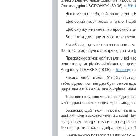
річного ювілею нашій дорогій і турботливі
Олександрівні ВОРОНЮК (30.06) із
Війт
Наша мила і люба, найкраща у світі,
Щоб сонце і зорі плекали тепло, І що
Щоб смутку не знала, ми просимо в дол
Бо людям для щастя багато не треба 
З любов'ю, вдячністю та повагою – м
Юлія, Олеся, внучок Захарчик, свати з
Прекрасних жінок оспівували у всі ча
неповторну, як рідкісний діамант, – доб
Андріївну ПІВНЄВУ (28.06) із
Бершаді
з 
Кохана, люба, мила... У твій день на
тебе, рідна, про твій дар бути самовід
щире любляче серце, яке обігріває, наче 
Твоя ніжність, жіночність завжди спо
сім'ї, здійсненням кращих мрій і сподіва
Бажаємо, щоб тисячі птахів співали що
небі спішили виконати твої бажання! Нех
граціозності заздрять богині, а незрівня
Богові, що ти в нас є! Добра, ніжна, люб
З безмежною повагою та вдячністю – л