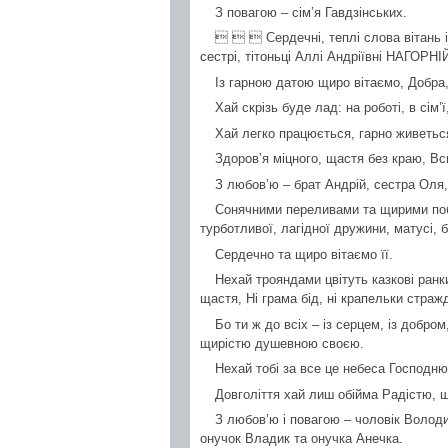
З повагою – сім’я Гавдзінських.
   Сердечні, теплі слова вітань і
сестрі, тітоньці Аллі Андріївні НАГОРНІЙ
Із гарною датою щиро вітаємо, Добра,
Хай скрізь буде лад: на роботі, в сім’ї,
Хай легко працюється, гарно живетьс
Здоров’я міцного, щастя без краю, Вс
З любов’ю – брат Андрій, сестра Оля,
Сонячними переливами та щирими поб
турботливої, лагідної дружини, матусі,
Сердечно та щиро вітаємо її.
Нехай трояндами цвітуть казкові ранк
щастя, Ні грама бід, ні крапельки страж
Бо ти ж до всіх – із серцем, із добром
щирістю душевною своєю.
Нехай тобі за все це небеса Господн
Довголіття хай лиш обійма Радістю, щ
З любов’ю і повагою – чоловік Волод
онучок Владик та онучка Анечка.