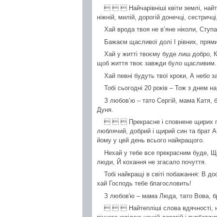
   Найчарівніші квіти землі, найт
ніжній, милій, дорогій донечці, сестричці
Хай врода твоя не в’яне ніколи, Ступа
Бажаєм щасливої долі І рівних, прями
Хай у житті твоєму буде лиш добро, К
щоб життя твоє завжди було щасливим.
Хай певні будуть твої кроки, А небо 
Тобі сьогодні 20 років – Тож з днем н
З любов’ю – тато Сергій, мама Катя, 
Дуня.
   Прекрасне і сповнене щирих по
люблячий, добрий і щирий син та брат
йому у цей день всього найкращого.
Нехай у тебе все прекрасним буде, Щ
люди, Й кохання не згасало почуття.
Тобі найкращі в світі побажання: В дос
хай Господь тебе благословить!
З любов'ю – мама Люда, тато Вова, б
   Найтепліші слова вдячності, н