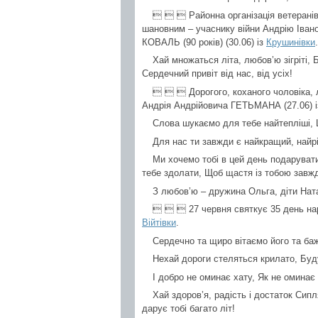
   Районна організація ветеранів
шановним – учаснику війни Андрію Івано
КОВАЛЬ (90 років) (30.06) із
Крушинівки
.
Хай множаться літа, любов’ю зігріті, 
Сердечний привіт від нас, від усіх!
   Дорогого, коханого чоловіка, л
Андрія Андрійовича ГЕТЬМАНА (27.06) 
Слова шукаємо для тебе найтепліші, 
Для нас ти завжди є найкращий, найрі
Ми хочемо тобі в цей день подарувати 
тебе здолати, Щоб щастя із тобою завжд
З любов’ю – дружина Ольга, діти Нат
   27 червня святкує 35 день на
Війтівки
.
Сердечно та щиро вітаємо його та ба
Нехай дороги стеляться крилато, Будут
І добро не оминає хату, Як не оминає 
Хай здоров’я, радість і достаток Сип
дарує тобі багато літ!