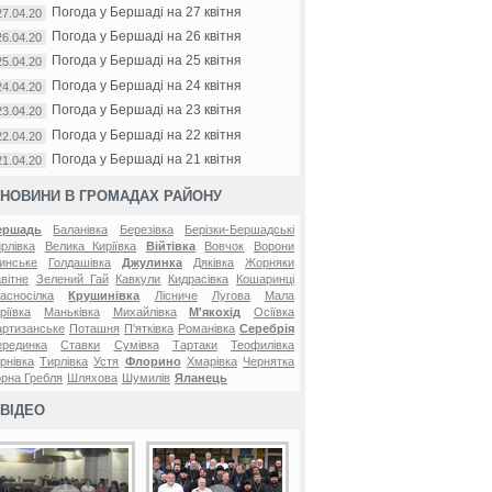
Погода у Бершаді на 27 квітня
27.04.20
Погода у Бершаді на 26 квітня
26.04.20
Погода у Бершаді на 25 квітня
25.04.20
Погода у Бершаді на 24 квітня
24.04.20
Погода у Бершаді на 23 квітня
23.04.20
Погода у Бершаді на 22 квітня
22.04.20
Погода у Бершаді на 21 квітня
21.04.20
НОВИНИ В ГРОМАДАХ РАЙОНУ
ершадь
Баланівка
Березівка
Берізки-Бершадські
рлівка
Велика Киріївка
Війтівка
Вовчок
Ворони
инське
Голдашівка
Джулинка
Дяківка
Жорняки
вітне
Зелений Гай
Кавкули
Кидрасівка
Кошаринці
асносілка
Крушинівка
Лісниче
Лугова
Мала
ріївка
Маньківка
Михайлівка
М'якохід
Осіївка
ртизанське
Поташня
П'ятківка
Романівка
Серебрія
ерединка
Ставки
Сумівка
Тартаки
Теофилівка
рнівка
Тирлівка
Устя
Флорино
Хмарівка
Чернятка
рна Гребля
Шляхова
Шумилів
Яланець
ВІДЕО