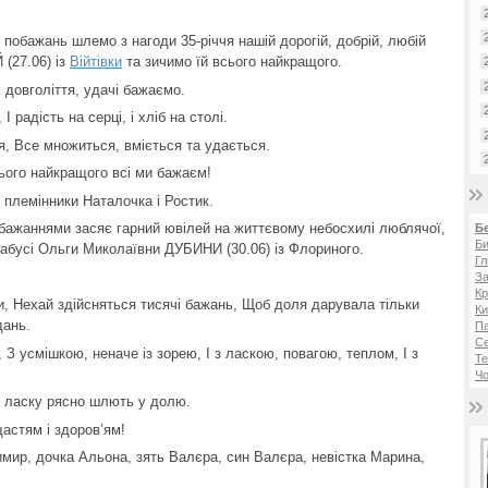
 побажань шлемо з нагоди 35-річчя нашій дорогій, добрій, любій
 (27.06) із
Війтівки
та зичимо їй всього найкращого.
 довголіття, удачі бажаємо.
 І радість на серці, і хліб на столі.
я, Все множиться, вміється та удається.
ього найкращого всі ми бажаєм!
 племінники Наталочка і Ростик.
ажаннями засяє гарний ювілей на життєвому небосхилі люблячої,
Б
Би
 бабусі Ольги Миколаївни ДУБИНИ (30.06) із Флориного.
Гл
За
Кр
и, Нехай здійсняться тисячі бажань, Щоб доля дарувала тільки
Ки
дань.
Па
С
, З усмішкою, неначе із зорею, І з ласкою, повагою, теплом, І з
Те
Чо
ю ласку рясно шлють у долю.
астям і здоров’ям!
имир, дочка Альона, зять Валєра, син Валєра, невістка Марина,