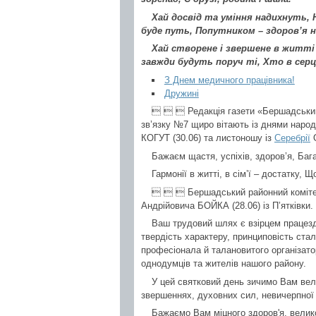
Хай досвід та уміння надихнуть, 
буде путь, Попутником – здоров’я н
Хай створене і звершене в житті
завжди будуть поруч ті, Хто в сер
З Днем медичного працівника!
Дружині
   Редакція газети «Бершадський 
зв’язку №7 щиро вітають із днями народ
КОГУТ (30.06) та листоношу із
Серебрії
О
Бажаєм щастя, успіхів, здоров’я, Баг
Гармонії в житті, в сім’ї – достатку, 
   Бершадський районний комітет К
Андрійовича БОЙКА (28.06) із П’ятківки.
Ваш трудовий шлях є взірцем працезд
твердість характеру, принциповість стал
професіонала й талановитого організато
однодумців та жителів нашого району.
У цей святковий день зичимо Вам велик
звершеннях, духовних сил, невичерпної е
Бажаємо Вам міцного здоров'я, велико