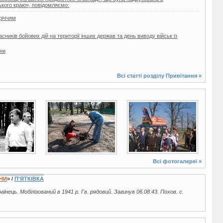
кого краю», повідомляємо:
річчям
ників бойових дій на території інших держав та день виводу військ із
їни
Всі статті розділу
Привітання
»
9 фото
12 фото
Всі фотогалереї »
ЇНИ
» /
П'ЯТКІВКА
раїнець. Мобілізований в 1941 р. Гв. рядовий. Загинув 06.08.43. Похов. с.