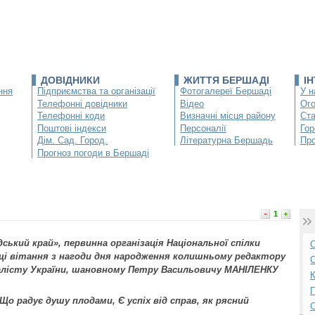
ДОВІДНИКИ
ЖИТТЯ БЕРШАДІ
І
ння
Підприємства та організації
Фотогалереї Бершаді
У н
Телефонні довідники
Відео
Ог
Телефонні коди
Визначні місця району
Ста
Поштові індекси
Персоналії
Гор
Дім. Сад. Город.
Літературна Бершадь
Про
Прогноз погоди в Бершаді
1
ський край», первинна організація Національної спілки
О
щі вітання з нагоди дня народження колишньому редактору
С
алісту України, шановному Петру Васильовичу МАНІЛЕНКУ
К
П
Що радує душу плодами, Є успіх від справ, як рясний