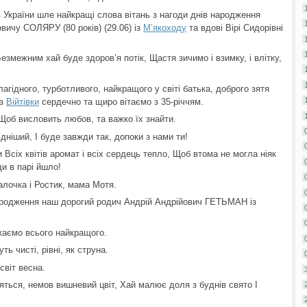
 України шле найкращі слова вітань з нагоди днів народження
вичу СОЛЯРУ (80 років) (29.06) із
М’якоходу
та вдові Вірі Сидорівні
Безмежним хай буде здоров’я потік, Щастя зичимо і взимку, і влітку,
агідного, турботливого, найкращого у світі батька, доброго зятя
із
Війтівки
сердечно та щиро вітаємо з 35-річчям.
Щоб висловить любов, та важко їх знайти.
дніший, І буде завжди так, допоки з нами ти!
Всіх квітів аромат і всіх сердець тепло, Щоб втома не могла ніяк
и в парі йшло!
алочка і Ростик, мама Мотя.
родження наш дорогий родич Андрій Андрійович ГЕТЬМАН із
жаємо всього найкращого.
ь чисті, рівні, як струна.
світ весна.
ляться, немов вишневий цвіт, Хай малює доля з буднів свято І