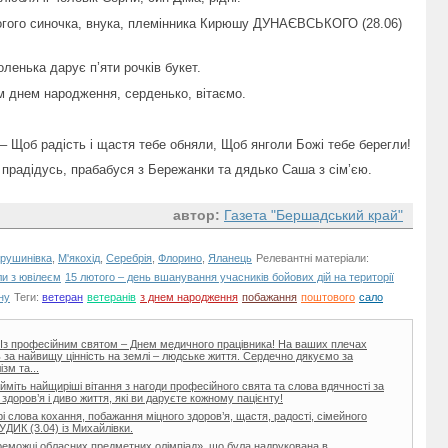
гого синочка, внука, племінника Кирюшу ДУНАЄВСЬКОГО (28.06)
ленька дарує п’яти рочків букет.
им днем народження, серденько, вітаємо.
 – Щоб радість і щастя тебе обняли, Щоб янголи Божі тебе берегли!
 прадідусь, прабабуся з Бережанки та дядько Саша з сім’єю.
автор:
Газета "Бершадський край"
рушинівка
,
М'якохід
,
Серебрія
,
Флорино
,
Яланець
Релевантні матеріали:
ли з ювілеєм
15 лютого – день вшанування учасників бойових дій на території
ну
Теги:
ветеран
ветеранів
з днем народження
побажання
поштового
сало
і! Із професійним святом – Днем медичного працівника! На ваших плечах
ь за найвищу цінність на землі – людське життя. Сердечно дякуємо за
зм та...
йміть найщиріші вітання з нагоди професійного свята та слова вдячності за
здоров’я і диво життя, які ви даруєте кожному пацієнту!
 слова кохання, побажання міцного здоров’я, щастя, радості, сімейного
УДИК (3.04) із Михайлівки.
реможці обласних предметних олімпіад», що була надрукована в