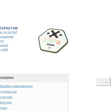
НТЕРАКТИВ
ас в гостях!
олошення
тті
оскоп
 сайт
НОВИНИ
→
фіційні повідомлення
успільство
ультура
олітика
Спорт