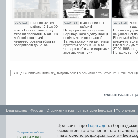
06.04.18
Шановні жителі
02.04.18
Шановні жителі
25.03.18
Берш
району! З 1 до 30
району!
відді
квітня Національна поліція
Неодноразово працівники
Головного упра
України проводить місячник
Бершадського відділу поліції
національної пол
добровільної здачі
повідомляли про шахраїв.
Вінницькій обла
незареєстрованої зброї та
Та, незважаючи на це, тільки
розшукується гр
боєприпасів до неї.»»
протягом березня 2018-го
Віталіївна Домо
четверо осіб стали жертвами
27.04.1996 р.н.,
зловмисників....»»
Поташні, вул. Ос
Якщо Ви виявили помилку, виділіть текст з помилкою та натисніть Ctrl+Enter щ
Вітання тижня - Пр
Бершадщина
|
Форуми
|
Сторінками історії
|
Літературна Бершадь
|
Фотогалереї
Цей сайт - про
Бершадь
та бершадський
безкоштовні оголошення, фотогалереї р
Зворотній зв'язок
підготовлено редакцією газети
«Берша
Публічна угода