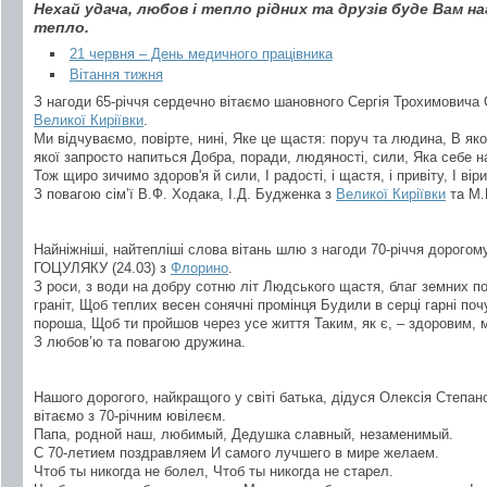
Нехай удача, любов і тепло рідних та друзів буде Вам н
тепло.
21 червня – День медичного працівника
Вітання тижня
З нагоди 65-річчя сердечно вітаємо шановного Сергія Трохимович
Великої Киріївки
.
Ми відчуваємо, повірте, нині, Яке це щастя: поруч та людина, В як
якої запросто напиться Добра, поради, людяності, сили, Яка себе на
Тож щиро зичимо здоров'я й сили, І радості, і щастя, і привіту, І вір
З повагою сім’ї В.Ф. Ходака, І.Д. Будженка з
Великої Киріївки
та М.
Найніжніші, найтепліші слова вітань шлю з нагоди 70-річчя дорого
ГОЦУЛЯКУ (24.03) з
Флорино
.
З роси, з води на добру сотню літ Людського щастя, благ земних по
граніт, Щоб теплих весен сонячні промінця Будили в серці гарні по
пороша, Щоб ти пройшов через усе життя Таким, як є, – здоровим,
З любов’ю та повагою дружина.
Нашого дорогого, найкращого у світі батька, дідуся Олексія Степ
вітаємо з 70-річним ювілеєм.
Папа, родной наш, любимый, Дедушка славный, незаменимый.
С 70-летием поздравляем И самого лучшего в мире желаем.
Чтоб ты никогда не болел, Чтоб ты никогда не старел.