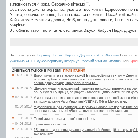
виповнюється 4 роки. Сердечно вітаємо її.
Ось і весна уже четверта постукала в твоє життя, Щиросердечно і 
Алінко, сонечко ти наше, Наша потіха, сенс життя, Нехай тобі найяс
Хай житом стеляться дороги, Не буде на душі тривоги, Янгол з плеч
оберігає.
З любов’ю тато, тьотя Катя, сестричка Вікуся, бабуся Надя, дідусь 
Населені пункти:
Бершадь
,
Велика Киріївка
,
Джулинка
,
Устя
,
Флорино
Релевантні
учасників АТО!
Служба порятунку інформує
Робочий візит до Бирлівки
Теги:
фап
ДИВІТЬСЯ ТАКОЖ В РОЗДІЛІ
ПРИВІТАННЯ
»
15.06.2018
Дорогі колеги та ветерани галузі! Із професійним святом – Днем 
лежать турбота і відповідальність за найвищу цінність на землі –
самовіддану працю, професіоналізм та...
»
15.06.2018
Шановні медичні працівники! Прийміть найщиріші вітання з нагоди
вашу сумлінну працю, за радість здоров’я і диво життя, які ви дар
»
02.04.2018
У день славного ювілею шлю щирі слова кохання, побажання міцног
затишку дружині Раїсі Андріївні РУДИК (3.04) із Михайлівки.
»
01.04.2018
У доповнення до інформації «Переможці обласних предметних олі
попередньому номері «Бершадського краю», повідомляємо:
»
17.03.2018
Привітали ветерана з дев’яносторіччям
»
04.03.2018
Привітали з ювілеєм
»
12.02.2018
15 лютого – день вшанування учасників бойових дій на території і
афганістану