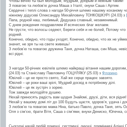
Чтобы вечно ты был молодым, Мудрым, добрым и нежным таким!
З повагою та любов’ю дочка Маша з Італії, онуки Саша і Артем.
Сердечні і теплі слова з нагоди 50-річчя шлемо нашому коханому чо
ніжному дідусеві Олександру Михайловичу ТОНКОШКУРІ (24.03) з
Папа, родной наш, любимый, Дедушка славный, незаменимый.
С днем рождения поздравляем И всяческих благ желаем.
Не грусти, что волосы седеют, Береги себя и не болей, Потому что
родней.
Конечно, обидно, что годы уходят, Конечно, обидно, что их не уйме
значит, не зря ты на свете живешь!
З любов’ю та повагою дружина Таня, дочка Наташа, син Міша, неві
всі рідні.
З нагоди 50-річних ювілеїв шлемо найкращі вітання нашим дорогим
(24.03) та Станіславу Павловичу ГОЦУЛЯКУ (25.03) з
Флорино
.
Ювілей – це не просто свято, Хай же серце працює завзято.
Ювілей – це роки ваші зрілі, Мудрий досвід в потрібному ділі.
Ювілей – це як зустріч з зорею.
Тож завжди молодійте душею.
Нехай приносять радість вам щодня Знайомі, друзі, діти, вся рідня!
Нехай у вашому домі літ до 100 Будуть щастя, здоров’я, удача і до
З любов’ю та повагою мама Ніна, батько Павло, дочка Таня, зять Ол
Оля з сім’єю, брати Вітя, Саша з сім’ями, внуки Дениско, Юлечка, с
Сьогодні нашій любій донечці, сестричці, онучці, племінниці Алінц