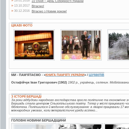
»
19.01.2018
22 січня – День Соборності України
»
13.10.2017
Вітаємо!
»
30.12.2016
Вітаємо з Новим роком!
ЦІКАВІ ФОТО
5 фото
3 фото
21 фото
МИ - ПАМ’ЯТАЄМО - «
КНИГА ПАМ’ЯТІ УКРАЇНИ
» /
ШУМИЛІВ
Остафійчук Іван Григорович (1902)
1902 р., українець, селянин. Мобілізовани
З ІСТОРІЇ БЕРШАДІ
За роки відбудови народного господарства зросло політичне та економічне зна
Бершадь стала центром Ольгопільського повіту. Тепер у місті працювало чот
бібліотека. Поліпшилося й медичне обслуговування: в лікарні працювали 17 ме
міжнародних умовах, коли імперіалістичні уряди всіляко...
ГОЛОВНІ НОВИНИ БЕРШАДЩИНИ