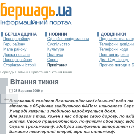
БЕРШАДЩИНА
НОВИНИ
ДОВІДНИКИ
Прапор району
Офіційні повідомлення
Підприємства та ор
Герб району
Суспільство
Телефонні довідни
Мапа району
Культура
Телефонні коди
Дошка пошани
Політика
Поштові індекси
Паспорт району
Спорт
Дім. Сад. Город.
Сторінками історії
Привітання
Прогноз погоди в 
Бершадь
/
Новини
/
Привітання
/
Вітання тижня
Вітання тижня
25 Березня 2009 р
←
Виконавчий комітет Великокиріївської сільської ради т
вітають з 65-річчям завідуючого ФАПом, шановного Серг
У народі кажуть: з людиною народжується доля.
Але разом з тим, кожен з нас обирає свою дорогу, по якій 
життя. Своєю працелюбністю, почуттям обов’язку, відд
Сергію Трохимовичу, здобули заслужений авторитет і п
Бажаємо невичерпної енергії, віри та оптимізму.