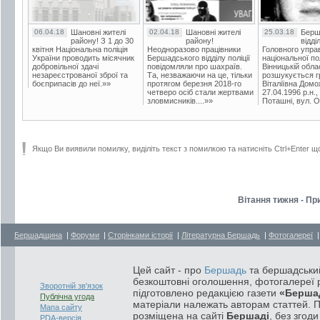
06.04.18
Шановні жителі
02.04.18
Шановні жителі
25.03.18
Берш
району! З 1 до 30
району!
відді
квітня Національна поліція
Неодноразово працівники
Головного упра
України проводить місячник
Бершадського відділу поліції
національної пол
добровільної здачі
повідомляли про шахраїв.
Вінницькій обла
незареєстрованої зброї та
Та, незважаючи на це, тільки
розшукується гр
боєприпасів до неї.»»
протягом березня 2018-го
Віталіївна Домо
четверо осіб стали жертвами
27.04.1996 р.н.,
зловмисників....»»
Поташні, вул. Ос
Якщо Ви виявили помилку, виділіть текст з помилкою та натисніть Ctrl+Enter щ
Вітання тижня - Пр
Бершадщина
|
Форуми
|
Сторінками історії
|
Літературна Бершадь
|
Фотогалереї
Цей сайт - про
Бершадь
та бершадський
безкоштовні оголошення, фотогалереї р
Зворотній зв'язок
підготовлено редакцією газети
«Берша
Публічна угода
матеріали належать авторам статтей. 
Мапа сайту
розміщена на сайті
Бершаді
, без згод
PDA-версія