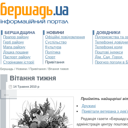
БЕРШАДЩИНА
НОВИНИ
ДОВІДНИКИ
Прапор району
Офіційні повідомлення
Підприємства та ор
Герб району
Суспільство
Телефонні довідни
Мапа району
Культура
Телефонні коди
Дошка пошани
Політика
Поштові індекси
Паспорт району
Спорт
Дім. Сад. Город.
Сторінками історії
Привітання
Прогноз погоди в 
Бершадь
/
Новини
/
Привітання
/
Вітання тижня
Вітання тижня
14 Травня 2010 р
←
Прийміть найщиріші ві
Дружині
Привітали ветерана з дев’
Редакція газети «Бершадсь
адміністрація центру поштов