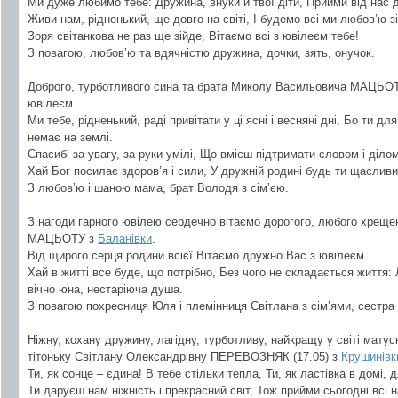
Ми дуже любимо тебе: Дружина, внуки й твої діти, Прийми від нас 
Живи нам, рідненький, ще довго на світі, І будемо всі ми любов’ю зіг
Зоря світанкова не раз ще зійде, Вітаємо всі з ювілеєм тебе!
З повагою, любов’ю та вдячністю дружина, дочки, зять, онучок.
Доброго, турботливого сина та брата Миколу Васильовича МАЦЬО
ювілеєм.
Ми тебе, рідненький, раді привітати у ці ясні і весняні дні, Бо ти д
немає на землі.
Спасибі за увагу, за руки умілі, Що вмієш підтримати словом і діло
Хай Бог посилає здоров’я і сили, У дружній родині будь ти щасливи
З любов’ю і шаною мама, брат Володя з сім’єю.
З нагоди гарного ювілею сердечно вітаємо дорогого, любого хрещ
МАЦЬОТУ з
Баланівки
.
Від щирого серця родини всієї Вітаємо дружно Вас з ювілеєм.
Хай в житті все буде, що потрібно, Без чого не складається життя:
вічно юна, нестаріюча душа.
З повагою похресниця Юля і племінниця Світлана з сім’ями, сестра 
Ніжну, кохану дружину, лагідну, турботливу, найкращу у світі матусю
тітоньку Світлану Олександрівну ПЕРЕВОЗНЯК (17.05) з
Крушинівк
Ти, як сонце – єдина! В тебе стільки тепла, Ти, як ластівка в домі, д
Ти даруєш нам ніжність і прекрасний світ, Тож прийми сьогодні всі