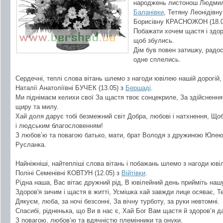
народжень листонош Людмилу
Баланівки
, Тетяну Леонідівн
Борисівну КРАСНОЖОН (18.0
Побажати хочем щастя і здор
щоб збулись.
Дім був повен затишку, радос
одне сплелись.
Сердечні, теплі слова вітань шлемо з нагоди ювілею нашій дорогій, л
Наталії Анатоліївні БУЧЕК (13.05) з
Бершаді
.
Ми піднімаєм келихи свої За щастя твоє сонцекриле, За здійснення 
щиру та милу.
Хай доля дарує тобі безмежний світ Добра, любові і натхнення, Що
і людським благословенням!
З любов’ю та повагою батько, мати, брат Володя з дружиною Юлею,
Русланка.
Найніжніші, найтепліші слова вітань і побажань шлемо з нагоди ювіл
Поліні Семенівні КОВТУН (12.05) з
Війтівки
.
Рідна наша, Вас вітає дружний рід, В ювілейний день прийміть нашу 
Здоров'я зичим і щастя в житті, Усмішка хай завжди лице осяває, Те
Дякуєм, люба, за ночі безсонні, За вічну турботу, за руки невтомні.
Спасибі, рідненька, що Ви в нас є, Хай Бог Вам щастя й здоров’я д
З повагою, любов’ю та вдячністю племінники та онуки.