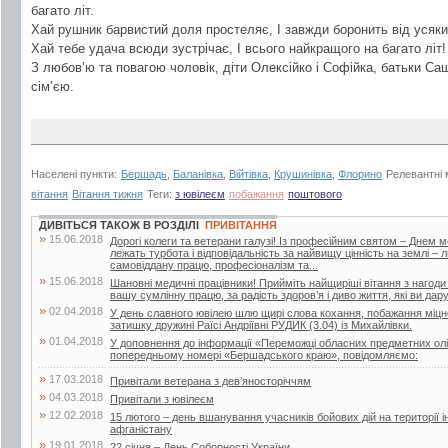
багато літ.
Хай рушник барвистий доля простеляє, І завжди боронить від усяки
Хай тебе удача всюди зустрічає, І всього найкращого на багато літ!
З любов’ю та повагою чоловік, діти Олексійко і Софійка, батьки Саш
сім’єю.
Населені пункти:
Бершадь
,
Баланівка
,
Війтівка
,
Крушинівка
,
Флорино
Релевантні 
вітання
Вітання тижня
Теги:
з ювілеєм
побажання
поштового
ДИВІТЬСЯ ТАКОЖ В РОЗДІЛІ
ПРИВІТАННЯ
»
15.06.2018
Дорогі колеги та ветерани галузі! Із професійним святом – Днем 
лежать турбота і відповідальність за найвищу цінність на землі –
самовіддану працю, професіоналізм та...
»
15.06.2018
Шановні медичні працівники! Прийміть найщиріші вітання з нагоди
вашу сумлінну працю, за радість здоров’я і диво життя, які ви дар
»
02.04.2018
У день славного ювілею шлю щирі слова кохання, побажання міцног
затишку дружині Раїсі Андріївні РУДИК (3.04) із Михайлівки.
»
01.04.2018
У доповнення до інформації «Переможці обласних предметних олі
попередньому номері «Бершадського краю», повідомляємо:
»
17.03.2018
Привітали ветерана з дев’яносторіччям
»
04.03.2018
Привітали з ювілеєм
»
12.02.2018
15 лютого – день вшанування учасників бойових дій на території і
афганістану
»
19.01.2018
22 січня – День Соборності України