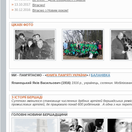
»
13.10.2017
Вітаємо!
»
30.12.2016
Вітаємо з Новим роком!
ЦІКАВІ ФОТО
4 фото
5 фото
4 фото
МИ - ПАМ’ЯТАЄМО - «
КНИГА ПАМ’ЯТІ УКРАЇНИ
» /
БАЛАНІВКА
Яланецький Яків Васильович (1916)
1916 р., українець, селянин. Мобілізова
З ІСТОРІЇ БЕРШАДІ
Суттєво змінилося становище численних дрібних артілей бершадських ремісни
промислових артілей, де працювало понад 600 робітників . А одна з них пере
ГОЛОВНІ НОВИНИ БЕРШАДЩИНИ