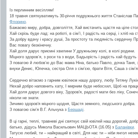
Із перлинним весіллям!
18 травня святкуватимуть 30-річчя подружнього життя Станіслав П
Флорино
.
Бажаємо миру, добра, довголіття, Хай вистачить щастя на ціле стол
Хай скрізь буде лад: на роботі, в сім’ї, І радість на серці, і хліб на с
За добру вдачу і красу душі, За простоту та людяність сердечну Пр
Вас повагу безкінечну.
Хай доля дарує приємні хвилини У дружньому колі, в колі родини.
Міцного здоров’я, з роси та з води, Бадьорість і радість хай будуть
З повагою й любов’ю до Вас мама Ніна, батько Павло, дочка Таня, 
внуки Денис, Юлечка, сестра Оля з сім’єю, брати Вітя, Саша з сім’
Сердечно вітаємо з гарним ювілеєм нашу дорогу, любу Тетяну Лукі
Нехай добро наповнить хату, І мирним буде небосхил, Щоб на працю
Хай доля дарує довгого віку, Здоров'я, радості мати без ліку, Сонечк
ніколи не знати.
Зичимо здоров'я міцного щодня, Щастя земного, людського добра.
З повагою сім’я В.Г. Альчука з
Бершаді
.
В ці гарні, теплі, травневі дні святкує свій ювілей наш дорогий, доб
батько, дідусь Микола Васильович МАЦЬОТА (16.05) з
Баланівки
.
Татусю любий, ти – найкращий в світі, Для нас ти – ніби янгол незе