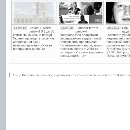
06.04.18
Шановні жителі
02.04.18
Шановні жителі
25.03.18
Берш
району! З 1 до 30
району!
відді
квітня Національна поліція
Неодноразово працівники
Головного упра
України проводить місячник
Бершадського відділу поліції
національної пол
добровільної здачі
повідомляли про шахраїв.
Вінницькій обла
незареєстрованої зброї та
Та, незважаючи на це, тільки
розшукується гр
боєприпасів до неї.»»
протягом березня 2018-го
Віталіївна Домо
четверо осіб стали жертвами
27.04.1996 р.н.,
зловмисників....»»
Поташні, вул. Ос
Якщо Ви виявили помилку, виділіть текст з помилкою та натисніть Ctrl+Enter щ