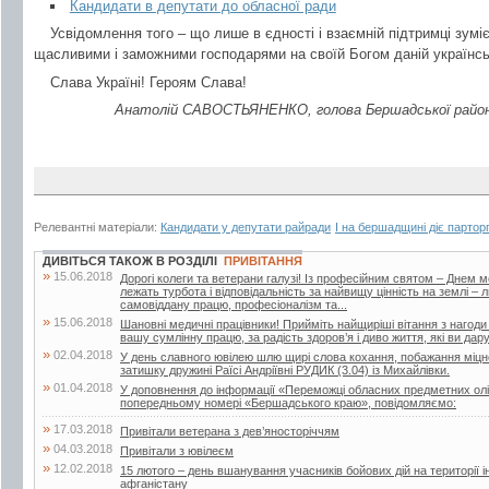
Кандидати в депутати до обласної ради
Усвідомлення того – що лише в єдності і взаємній підтримці зумі
щасливими і заможними господарями на своїй Богом даній українськ
Слава Україні! Героям Слава!
Анатолій САВОСТЬЯНЕНКО, голова Бершадської районн
Релевантні матеріали:
Кандидати у депутати райради
І на бершадщині діє партор
ДИВІТЬСЯ ТАКОЖ В РОЗДІЛІ
ПРИВІТАННЯ
»
15.06.2018
Дорогі колеги та ветерани галузі! Із професійним святом – Днем 
лежать турбота і відповідальність за найвищу цінність на землі –
самовіддану працю, професіоналізм та...
»
15.06.2018
Шановні медичні працівники! Прийміть найщиріші вітання з нагоди
вашу сумлінну працю, за радість здоров’я і диво життя, які ви дар
»
02.04.2018
У день славного ювілею шлю щирі слова кохання, побажання міцног
затишку дружині Раїсі Андріївні РУДИК (3.04) із Михайлівки.
»
01.04.2018
У доповнення до інформації «Переможці обласних предметних олі
попередньому номері «Бершадського краю», повідомляємо:
»
17.03.2018
Привітали ветерана з дев’яносторіччям
»
04.03.2018
Привітали з ювілеєм
»
12.02.2018
15 лютого – день вшанування учасників бойових дій на території і
афганістану