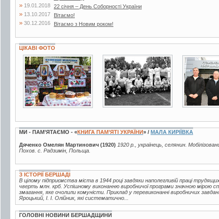
»
19.01.2018
22 січня – День Соборності України
»
13.10.2017
Вітаємо!
»
30.12.2016
Вітаємо з Новим роком!
ЦІКАВІ ФОТО
2 фото
2 фото
3 фото
МИ - ПАМ’ЯТАЄМО - «
КНИГА ПАМ’ЯТІ УКРАЇНИ
» /
МАЛА КИРІЇВКА
Дяченко Омелян Мартинович (1920)
1920 р., українець, селянин. Мобілізован
Похов. с. Радзимін, Польща.
З ІСТОРІЇ БЕРШАДІ
В цілому підприємства міста в 1944 році завдяки наполегливій праці трудящи
чверть млн. крб. Успішному виконанню виробничої програми значною мірою с
змагання, яке очолили комуністи. Приклад у перевиконанні виробничих завдань
Яроцький, І. І. Олійник, які систематично...
ГОЛОВНІ НОВИНИ БЕРШАДЩИНИ