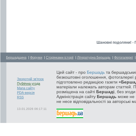
Шановні подоляни! - 
Бершадщина
|
Форуми
|
Сторінками історії
|
Літературна Бершадь
|
Фотогалереї
Цей сайт - про
Бершадь
та бершадський
безкоштовні оголошення, фотогалереї р
Зворотній зв'язок
підготовлено редакцією газети
«Берша
Публічна угода
матеріали належать авторам статтей. 
Мапа сайту
розміщена на сайті
Бершаді
, без згод
PDA-версія
Адміністрація сайту
Бершадь
може не п
RSS
не несе відповідальності за авторські м
13.01.2026 06:17:11