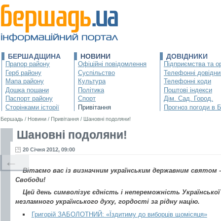
БЕРШАДЩИНА
НОВИНИ
ДОВІДНИКИ
Прапор району
Офіційні повідомлення
Підприємства та ор
Герб району
Суспільство
Телефонні довідни
Мапа району
Культура
Телефонні коди
Дошка пошани
Політика
Поштові індекси
Паспорт району
Спорт
Дім. Сад. Город.
Сторінками історії
Привітання
Прогноз погоди в 
Бершадь
/
Новини
/
Привітання
/
Шановні подоляни!
Шановні подоляни!
20 Січня 2012, 09:00
←
Вітаємо вас із визначним українським державним святом 
Свободи!
Цей день символізує єдність і непереможність Української 
незламного українського духу, гордості за рідну націю.
Григорій ЗАБОЛОТНИЙ: «Їздитиму до виборців щомісяця»