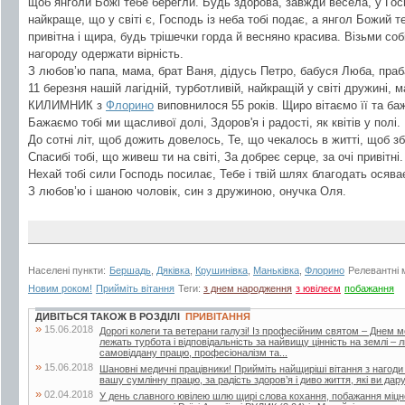
щоб янголи Божі тебе берегли. Будь здорова, завжди весела, у Гос
найкраще, що у світі є, Господь із неба тобі подає, а янгол Божий 
привітна і щира, будь трішечки горда й весняно красива. Візьми собі 
нагороду одержати вірність.
З любов’ю папа, мама, брат Ваня, дідусь Петро, бабуся Люба, праб
11 березня нашій лагідній, турботливій, найкращій у світі дружині, м
КИЛИМНИК з
Флорино
виповнилося 55 років. Щиро вітаємо її та б
Бажаємо тобі ми щасливої долі, Здоров'я і радості, як квітів у полі.
До сотні літ, щоб дожить довелось, Те, що чекалось в житті, щоб з
Спасибі тобі, що живеш ти на світі, За добреє серце, за очі привітні.
Нехай тобі сили Господь посилає, Тебе і твій шлях благодать осява
З любов’ю і шаною чоловік, син з дружиною, онучка Оля.
Населені пункти:
Бершадь
,
Дяківка
,
Крушинівка
,
Маньківка
,
Флорино
Релевантні 
Новим роком!
Прийміть вітання
Теги:
з днем народження
з ювілеєм
побажання
ДИВІТЬСЯ ТАКОЖ В РОЗДІЛІ
ПРИВІТАННЯ
»
15.06.2018
Дорогі колеги та ветерани галузі! Із професійним святом – Днем 
лежать турбота і відповідальність за найвищу цінність на землі –
самовіддану працю, професіоналізм та...
»
15.06.2018
Шановні медичні працівники! Прийміть найщиріші вітання з нагоди
вашу сумлінну працю, за радість здоров’я і диво життя, які ви дар
»
02.04.2018
У день славного ювілею шлю щирі слова кохання, побажання міцног