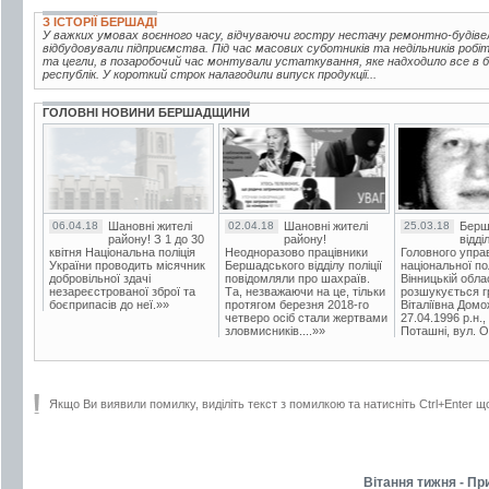
З ІСТОРІЇ БЕРШАДІ
У важких умовах воєнного часу, відчуваючи гостру нестачу ремонтно-будівел
відбудовували підприємства. Під час масових суботників та недільників робі
та цегли, в позаробочий час монтували устаткування, яке надходило все в бі
республік. У короткий строк налагодили випуск продукції...
ГОЛОВНІ НОВИНИ БЕРШАДЩИНИ
06.04.18
Шановні жителі
02.04.18
Шановні жителі
25.03.18
Берш
району! З 1 до 30
району!
відді
квітня Національна поліція
Неодноразово працівники
Головного упра
України проводить місячник
Бершадського відділу поліції
національної пол
добровільної здачі
повідомляли про шахраїв.
Вінницькій обла
незареєстрованої зброї та
Та, незважаючи на це, тільки
розшукується гр
боєприпасів до неї.»»
протягом березня 2018-го
Віталіївна Домо
четверо осіб стали жертвами
27.04.1996 р.н.,
зловмисників....»»
Поташні, вул. Ос
Якщо Ви виявили помилку, виділіть текст з помилкою та натисніть Ctrl+Enter щ
Вітання тижня - Пр