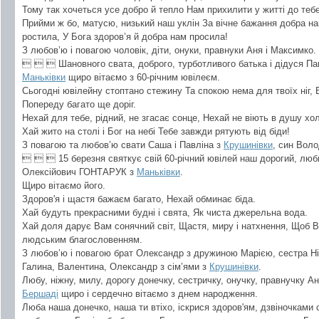
Тому так хочеться усе добро й тепло Нам прихилити у житті до тебе
Прийми ж бо, матусю, низький наш уклін За вічне бажання добра нам
ростила, У Бога здоров’я й добра нам просила!
З любов’ю і повагою чоловік, діти, онуки, правнуки Аня і Максимко.
   Шановного свата, доброго, турботливого батька і дідуся П
Маньківки
щиро вітаємо з 60-річним ювілеєм.
Сьогодні ювілейну стоптано стежину Та спокою нема для твоїх ніг,
Попереду багато ще доріг.
Нехай для тебе, рідний, не згасає сонце, Нехай не віють в душу хо
Хай жито на столі і Бог на небі Тебе завжди рятують від біди!
З повагою та любов’ю свати Саша і Павліна з
Крушинівки
, син Воло
   15 березня святкує свій 60-річний ювілей наш дорогий, люб
Олексійович ГОНТАРУК з
Маньківки
.
Щиро вітаємо його.
Здоров'я і щастя бажаєм багато, Нехай обминає біда.
Хай будуть прекрасними будні і свята, Як чиста джерельна вода.
Хай доля дарує Вам сонячний світ, Щастя, миру і натхнення, Щоб 
людським благословенням.
З любов’ю і повагою брат Олександр з дружиною Марією, сестра Ні
Галина, Валентина, Олександр з сім’ями з
Крушинівки
.
Любу, ніжну, милу, дорогу донечку, сестричку, онучку, правнучку А
Бершаді
щиро і сердечно вітаємо з днем народження.
Люба наша донечко, наша ти втіхо, іскрися здоров'ям, дзвіночками 