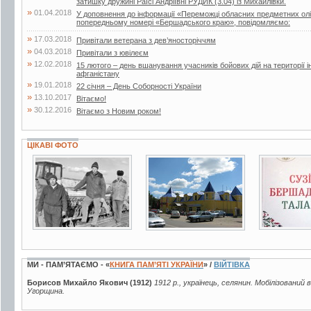
затишку дружині Раїсі Андріївні РУДИК (3.04) із Михайлівки.
»
01.04.2018
У доповнення до інформації «Переможці обласних предметних олі
попередньому номері «Бершадського краю», повідомляємо:
»
17.03.2018
Привітали ветерана з дев’яносторіччям
»
04.03.2018
Привітали з ювілеєм
»
12.02.2018
15 лютого – день вшанування учасників бойових дій на території і
афганістану
»
19.01.2018
22 січня – День Соборності України
»
13.10.2017
Вітаємо!
»
30.12.2016
Вітаємо з Новим роком!
ЦІКАВІ ФОТО
2 фото
49 фото
2 фото
МИ - ПАМ’ЯТАЄМО - «
КНИГА ПАМ’ЯТІ УКРАЇНИ
» /
ВІЙТІВКА
Борисов Михайло Якович (1912)
1912 р., українець, селянин. Мобілізований 
Угорщина.