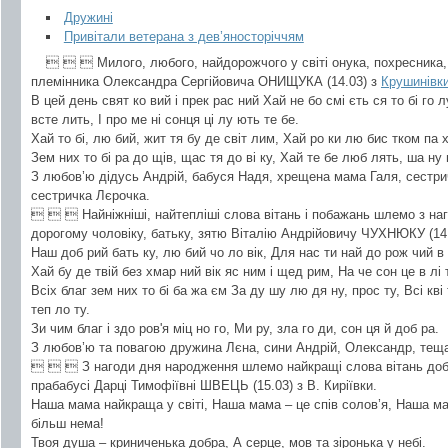
Дружині
Привітали ветерана з дев’яносторіччям
   Милого, любого, найдорожчого у світі онука, похресника,
племінника Олександра Сергійовича ОНИЩУКА (14.03) з
Крушинівк
В цей день свят ко вий і прек рас ний Хай не бо смі єть ся то бі го 
всте лить, І про ме ні сонця ці лу ють те бе.
Хай то бі, лю бий, жит тя бу де світ лим, Хай ро ки лю бис тком па х
Зем них то бі ра до щів, щас тя до ві ку, Хай те бе люб лять, ша ну 
З любов’ю дідусь Андрій, бабуся Надя, хрещена мама Галя, сестри
сестричка Лєрочка.
   Найніжніші, найтепліші слова вітань і побажань шлемо з наг
дорогому чоловіку, батьку, зятю Віталію Андрійовичу ЧУХНЮКУ (14
Наш доб рий бать ку, лю бий чо ло вік, Для нас ти най до рож чий в с
Хай бу де твій без хмар ний вік яс ним і щед рим, На че сон це в лі т
Всіх благ зем них то бі ба жа єм За ду шу лю дя ну, прос ту, Всі кві
теп ло ту.
Зи чим благ і здо ров'я міц но го, Ми ру, зла го ди, сон ця й доб ра.
З любов’ю та повагою дружина Лєна, сини Андрій, Олександр, теща М
   З нагоди дня народження шлемо найкращі слова вітань добрі
прабабусі Дарці Тимофіївні ШВЕЦЬ (15.03) з В. Киріївки.
Наша мама найкраща у світі, Наша мама – це спів солов’я, Наша мам
більш нема!
Твоя душа – криниченька добра, А серце, мов та зіронька у небі.