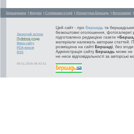
Бершадщина
|
Форуми
|
Сторінками історії
|
Літературна Бершадь
|
Фотогалереї
Цей сайт - про
Бершадь
та бершадський
безкоштовні оголошення, фотогалереї р
Зворотній зв'язок
підготовлено редакцією газети
«Берша
Публічна угода
матеріали належать авторам статтей. 
Мапа сайту
розміщена на сайті
Бершаді
, без згод
PDA-версія
Адміністрація сайту
Бершадь
може не п
RSS
не несе відповідальності за авторські м
09.01.2026 08:43:31