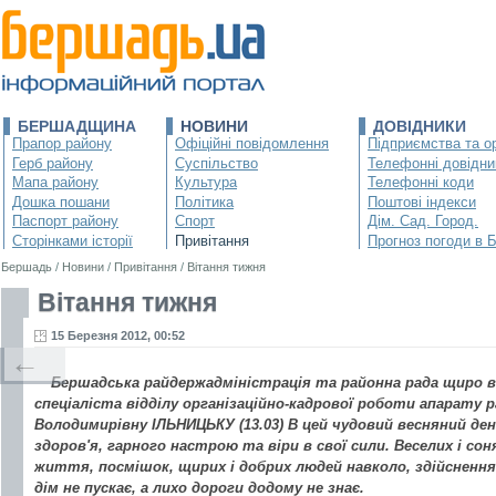
БЕРШАДЩИНА
НОВИНИ
ДОВІДНИКИ
Прапор району
Офіційні повідомлення
Підприємства та ор
Герб району
Суспільство
Телефонні довідни
Мапа району
Культура
Телефонні коди
Дошка пошани
Політика
Поштові індекси
Паспорт району
Спорт
Дім. Сад. Город.
Сторінками історії
Привітання
Прогноз погоди в 
Бершадь
/
Новини
/
Привітання
/
Вітання тижня
Вітання тижня
15 Березня 2012, 00:52
←
Бершадська райдержадміністрація та районна рада щиро 
спеціаліста відділу організаційно-кадрової роботи апарату 
Володимирівну ІЛЬНИЦЬКУ (13.03) В цей чудовий весняний де
здоров'я, гарного настрою та віри в свої сили. Веселих і сон
життя, посмішок, щирих і добрих людей навколо, здійснення
дім не пускає, а лихо дороги додому не знає.