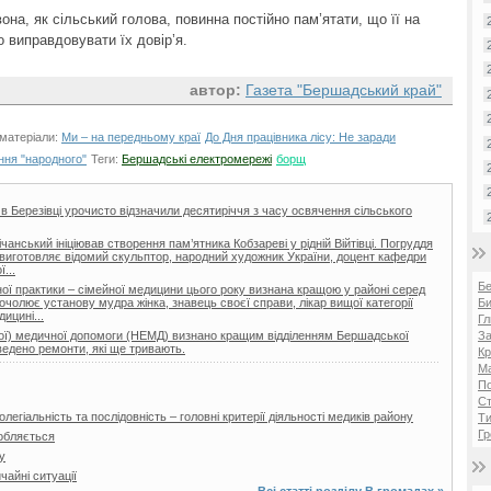
на, як сільський голова, повинна постійно пам’ятати, що її на
 виправдовувати їх довір’я.
автор:
Газета "Бершадський край"
 матеріали:
Ми – на передньому краї
До Дня працівника лісу: Не заради
ння "народного"
Теги:
Бершадські електромережі
борщ
 в Березівці урочисто відзначили десятиріччя з часу освячення сільського
нський ініціював створення пам’ятника Кобзареві у рідній Війтівці. Погруддя
ії виготовляє відомий скульптор, народний художник України, доцент кафедри
...
Б
ої практики – сімейної медицини цього року визнана кращою у районі серед
очолює установу мудра жінка, знавець своєї справи, лікар вищої категорії
Би
ицині...
Гл
еної) медичної допомоги (НЕМД) визнано кращим відділенням Бершадської
За
ведено ремонти, які ще тривають.
Кр
Ма
П
Ст
легіальність та послідовність – головні критерії діяльності медиків району
Ти
Гр
обляється
у
айні ситуації
Всі статті розділу
В громадах
»