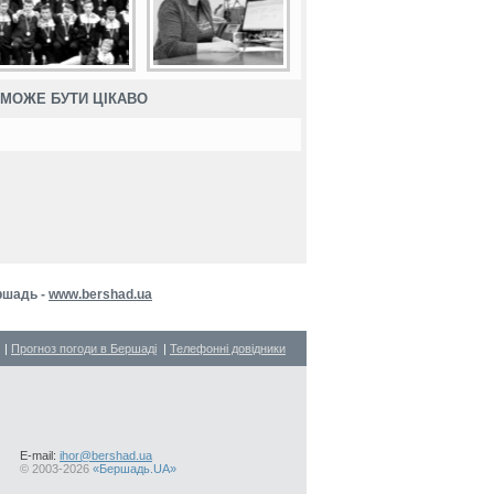
МОЖЕ БУТИ ЦІКАВО
ршадь -
www.bershad.ua
|
Прогноз погоди в Бершаді
|
Телефонні довідники
E-mail:
ihor@bershad.ua
©
2003-2026
«Бершадь.UA»