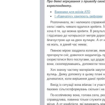
Про деякі міркування з приводу своє
кореспонденту.
Вареники для воїнів АТО
І «Камчатку» хвилюють реформи
Розпочинала, як і належало справжній
села і навіть чимало вдалося зробити. Ї
хоча б те, що можна зробити. В результат
і підсипано до чотирьохсот метрів доро
благоустрою ще на двох вулицях. А от на
на жаль, в даний час немає.
Певною мірою заздрила колегам, яким
прогорнути сніг, довелося заздалегідь 
скористатися його послугами, що додає 
вони, скооперувавшись, допомогли техн
Хоч значну частину матеріалів закупл
вулиць. Деяку допомогу в цьому плані 
дочекатися, коли вирішення даної пробл
Вихід із ситуації вона вбачає і в уча
базових сільгоспформувань скільки і на
По-особливому вона, голова села, реа
справедлива, повинна тільки служити р
місця. А от конфлікти, які виникають м