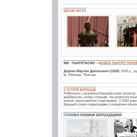
ЦІКАВІ ФОТО
7 фото
3 фото
МИ - ПАМ’ЯТАЄМО - «
КНИГА ПАМ’ЯТІ УКРА
Деркач Мартин Данилович (1926)
1926 р., у
м. Легниця, Польща.
З ІСТОРІЇ БЕРШАДІ
Робітники і службовці Бершадського лісгоспу
майданчики, водну станцію. На колгоспні кош
також перші районні спартакіади. З 1950 ро
Бершаді стали ініціаторами створення єдиного
ГОЛОВНІ НОВИНИ БЕРШАДЩИНИ