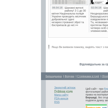
06.04.18
Шановні жителі
02.04.18
Шан
району! З 1 до 30
рай
квітня Національна поліція
Неодноразово
України проводить місячник
Бершадського в
добровільної здачі
повідомляли п
незареєстрованої зброї та
Та, незважаюч
боєприпасів до неї.»»
протягом бере
четверо осіб 
зловмисників..
Якщо Ви виявили помилку, виділіть текст з по
Відповідальна за г
Бершадщина
|
Форуми
|
Сторінками історії
|
Літе
Зворотній зв'язок
Цей сайт - про
Бе
Публічна угода
фотогалереї район
права на матеріал
Мапа сайту
Бершаді
, без зго
PDA-версія
поділяти думку авт
RSS