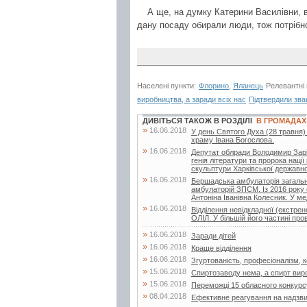
А ще, на думку Катерини Василівни, во
дану посаду обирали люди, тож потрібно
Населені пункти:
Флорино
,
Яланець
Релевантні
виробництва, а заради всіх нас
Підтвердили зва
ДИВІТЬСЯ ТАКОЖ В РОЗДІЛІ
В ГРОМАДАХ
»
16.06.2018
У день Святого Духа (28 травня)
храму Івана Богослова.
»
16.06.2018
Депутат облради Володимир Заріча
генія літератури та пророка нац
скульптури Харківської державної
»
16.06.2018
Бершадська амбулаторія загальн
амбулаторій ЗПСМ. Із 2016 року 
Антоніна Іванівна Колесник. У мед
»
16.06.2018
Відділення невідкладної (екстр
ОЛІЛ. У більшій його частині про
»
16.06.2018
Заради дітей
»
16.06.2018
Краще відділення
»
16.06.2018
Згуртованість, професіоналізм, ко
»
15.06.2018
Спиртозаводу нема, а спирт вир
»
15.06.2018
Переможці 15 обласного конкурс
»
08.04.2018
Ефективне реагування на надзвич