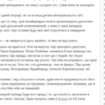
й приїжджають на танці з сусідніх сіл, і саме вони не знаходять
даній ситуації, як та чи інша дитина виховувалася в сім’ї.
 ще і в тому, щоб якнайшвидше почати організовувати дискотеки
, щоб дільничний уповноважений, з яким у таких випадках
у селі і був готовим будь-якої миті втрутитися в наведення
ь – як наміриться щось зробити, то вже не відступить.
щось не вдається. Але на виручку тоді приходять депутати,
Павла Барабаша, Петра Олійника, називала й інші прізвища тих,
омогу. Що правда, вистачає в селі ще і людей, які тільки
і залишаються осторонь від усього. Такі ніби не розуміють, що одна
на ні на що. Але тих, хто допомагає, теж не бракує. При цьому
ському, Володимиру Недайборщу, Олексію Березовському, які
ловами, і від сільського голови, адже життя продовжується і його
 вона подякувала за підтримку і взаєморозуміння, витримку, ще й
а постійно ніби на передовій.
ецькій громаді буде все гаразд і те, що кількість населення в
ох тисяч і більше. Адже купують саме в
Яланці
по 5-6 хатів