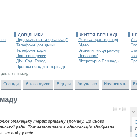
ДОВІДНИКИ
ЖИТТЯ БЕРШАДІ
І
ння
Підприємства та організації
Фотогалереї Бершаді
У н
Телефонні довідники
Відео
Ог
Телефонні коди
Визначні місця району
Ста
Поштові індекси
Персоналії
Гор
Дім. Сад. Город.
Літературна Бершадь
Про
Прогноз погоди в Бершаді
ідальна за громаду
Спогади
Є така думка
Відгуки
Актуально
Нам пишуть
В
омаду
0
олює Яланецьку територіальну громаду. До цього
О
льської ради. Тож авторитет в односельців здобувала
, на виду у всіх.
К