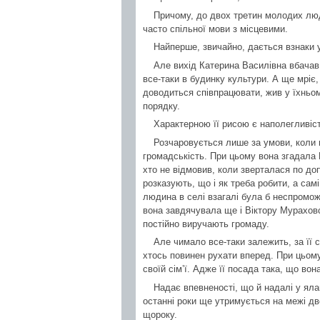
Причому, до двох третин молодих люде
часто спільної мови з місцевими.
Найперше, звичайно, дається взнаки у 
Але вихід Катерина Василівна вбачав
все-таки в будинку культури. А ще мріє
доводиться співпрацювати, жив у їхньом
порядку.
Характерною її рисою є наполегливіст
Розчаровується лише за умови, коли 
громадськість. При цьому вона згадала 
хто не відмовив, коли зверталася по доп
розказують, що і як треба робити, а сам
людина в селі взагалі була б неспромож
вона завдячувала ще і Віктору Мурахов
постійно виручають громаду.
Але чимало все-таки залежить, за її с
хтось повинен рухати вперед. При цьому
своїй сім’ї. Адже її посада така, що вон
Надає впевненості, що й надалі у ялан
останні роки ще утримується на межі дв
щороку.