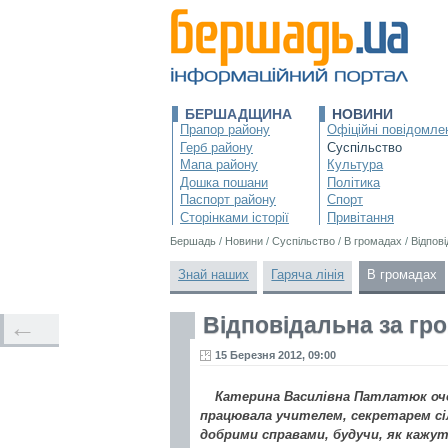
БЕРШАДЩИНА
НОВИНИ
Прапор району
Офіційні повідомле
Герб району
Суспільство
Мапа району
Культура
Дошка пошани
Політика
Паспорт району
Спорт
Сторінками історії
Привітання
Бершадь
/
Новини
/
Суспільство
/
В громадах
/
Відпов
Знай наших
Гаряча лінія
В громадах
Відповідальна за гр
←
15 Березня 2012, 09:00
Катерина Василівна Патлатюк оч
працювала учителем, секретарем сі
добрими справами, будучи, як кажуть