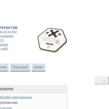
НТЕРАКТИВ
ас в гостях!
олошення
тті
оскоп
 сайт
дома
Персоналії
Цікаво
→
НОВИНИ
фіційні повідомлення
Суспільство
ультура