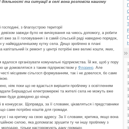
ї діяльності та ситуації в селі вона розповіла нашому
П
П
 господині, з благоустрою території
Р
ї девізом завжди було не вичікування на чиюсь допомогу, а робити
і вже за її головування і в самій сільській раді наведено порядок,
Н
ги у найвіддаленішому кутку села. Дещо зроблено в плані
 капітальний їх ремонт у центрі потрібні вже великі кошти, яких,
 вдалося організувати комунальні підприємства. Їй же, щоб у пору
про це домовлятися з таким підприємством у
Флорино
. Але
честі місцевим сільгосп формуванням, так і не довелося, бо саме
ікою.
ено, ніяк поки що не вдається вирішити проблему з освітленням
надали Бершадські електромережі та жителі села не можуть вже
еми буде доведено до кінця.
сті в конкурсах. Щоправда, за її словами, цікавляться і представники
 що саме потрібно коштів для громади.
гує і на критику на свою адресу. За її словами, критика, якщо вона
ушійною силою, яка допомагає зрушити ту чи іншу проблему з
іж молоддю, тільки насторожують дану громаду.