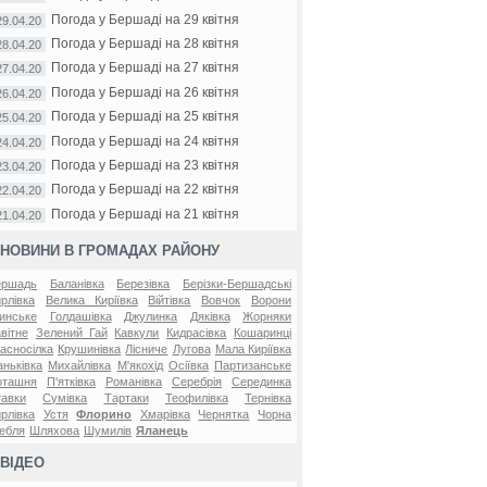
Погода у Бершаді на 29 квітня
29.04.20
Погода у Бершаді на 28 квітня
28.04.20
Погода у Бершаді на 27 квітня
27.04.20
Погода у Бершаді на 26 квітня
26.04.20
Погода у Бершаді на 25 квітня
25.04.20
Погода у Бершаді на 24 квітня
24.04.20
Погода у Бершаді на 23 квітня
23.04.20
Погода у Бершаді на 22 квітня
22.04.20
Погода у Бершаді на 21 квітня
21.04.20
НОВИНИ В ГРОМАДАХ РАЙОНУ
ершадь
Баланівка
Березівка
Берізки-Бершадські
рлівка
Велика Киріївка
Війтівка
Вовчок
Ворони
инське
Голдашівка
Джулинка
Дяківка
Жорняки
вітне
Зелений Гай
Кавкули
Кидрасівка
Кошаринці
асносілка
Крушинівка
Лісниче
Лугова
Мала Киріївка
ньківка
Михайлівка
М'якохід
Осіївка
Партизанське
оташня
П'ятківка
Романівка
Серебрія
Серединка
авки
Сумівка
Тартаки
Теофилівка
Тернівка
рлівка
Устя
Флорино
Хмарівка
Чернятка
Чорна
ебля
Шляхова
Шумилів
Яланець
ВІДЕО