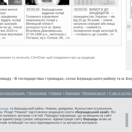
овні жителі
25.03.18
Бершадським
18.03.18
ВИМОГИ ДО
ону!
відділом поліції
КАНДИДАТІВ: –
 працівники
Головного управління
громадянство України; – вік
ідділу поліції
національної поліції у
від 20 до 35 років; – повна
ро шахраїв.
Вінницькій області
загальна середня або вища
и на це, тільки
розшукується гр. Ірина
освіта; – наявність
зня 2018-го
Віталіївна Доможирська,
посвідчення водія категорії В;
стали жертвами
27.04.1996 р.н., жителька с.
– готовність до служби...»»
..»»
Поташні, вул. Осіння, 89,...»»
милкою та натисніть Ctrl+Enter щоб повідомити про це редакцію
ромаду - В господарствах і громадах, селах Бершадського району та м. Бе
ратурна Бершадь
|
Фотогалереї
|
Новини
|
Довідники
|
Визначні місця
|
У нас в гостях!
ршадь
та бершадський район. Новини, довідники, безкоштовні оголошення,
у. Розділ "Новини" підготовлено редакцією газети
«Бершадський край»
. Всі
и належать авторам статтей. Передрук інформації, що розміщена на сайті
ди адміністрації суворо заборонено. Адміністрація сайту
Бершадь
може не
орів публікацій і не несе відповідальності за авторські матеріали.