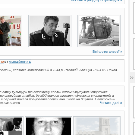
5 фото
3 фото
Всі фотогалереї »
ЇНИ
» /
МИХАЙЛІВКА
країнець, селянин. Мобілізований в 1944 р. Рядовий. Загинув 18.03.45. Похов.
 в парку культури та відпочинку своїми силами збудували спортивні
ти спорудили стадіон, де відбувалися змагання сільських спортсменів а
ку в Бершаді почала працювати спортивна школа на 60 учнів. Спортсмени
 сільського...
Читати далі »