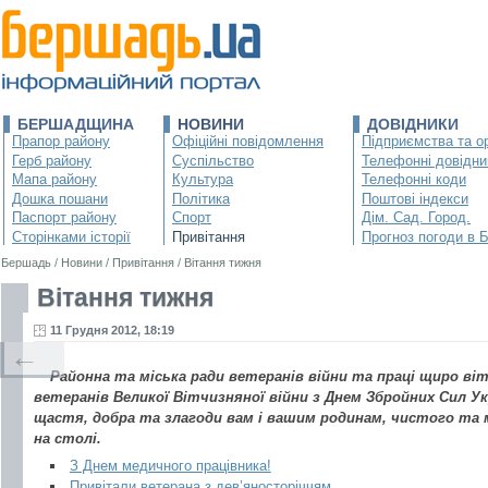
БЕРШАДЩИНА
НОВИНИ
ДОВІДНИКИ
Прапор району
Офіційні повідомлення
Підприємства та ор
Герб району
Суспільство
Телефонні довідни
Мапа району
Культура
Телефонні коди
Дошка пошани
Політика
Поштові індекси
Паспорт району
Спорт
Дім. Сад. Город.
Сторінками історії
Привітання
Прогноз погоди в 
Бершадь
/
Новини
/
Привітання
/
Вітання тижня
Вітання тижня
11 Грудня 2012, 18:19
←
Районна та міська ради ветеранів війни та праці щиро ві
ветеранів Великої Вітчизняної війни з Днем Збройних Сил Ук
щастя, добра та злагоди вам і вашим родинам, чистого та м
на столі.
З Днем медичного працівника!
Привітали ветерана з дев’яносторіччям