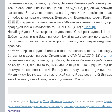
За ніжнеє серце, за щиру турботу, За вічне бажання добра нам усім
Тобі, люба наша, низький наш уклін. Так будь же, рідненька, завжд
важко тобі, Бо ти у нас, люба, на світі єдина, Коли ти смієшся – на
З любов’ю та повагою чоловік Дмитро, син Володимир, дочка Юлія 
   Сердечно та щиро вітаємо з 90-річним ювілеєм нашого дорог
прадідуся Івана Юхимовича МАЗУРЕНКА (4.12) з
Яланця
.
Нехай цей день Вам зморшок не добавить, Старі розгладить і зітре, 
Добро і щастя в дім Ваш принесе. Нехай душа з роками не старіє, На 
Своїм теплом нехай Вас сонце гріє, Слова подяки линуть звідусіль.
правнуки.
   Щирі та сердечні слова вітань та побажань шлемо нашому 
батьку та дідусю Григорію Омеляновичу САМАНДАСУ (4.12) з
Шлях
За ніж неє сер це, за щи ру тур бо ту, За віч не ба жан ня доб ра на
ро бо ту То бі, лю бий та ту, низь кий на ш ук лін. Так будь же, рід 
не хмур ся, хоч важ ко то бі, Бо ти у нас, та ту, на сві ті єди ний, К
Ми дя ку єм Бо гу, що ти у нас є, Хай си лу й здо ров’я то бі Він д
зять Руслан, дочка Валя, онуки Русланка і Макси
Населені пункти:
Бершадь
,
Устя
,
Шляхова
,
Яланець
Релевантні матеріали:
Приві
учасників бойових дій на території інших держав та день виводу військ із афганіс
ветеранів