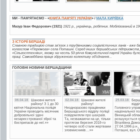
МИ - ПАМ’ЯТАЄМО - «
КНИГА ПАМ’ЯТІ УКРАЇНИ
» /
МАЛА КИРІЇВКА
Мазур Іван Федорович (1921)
1921 р., українець, робітник. Мобілізований в 19
З ІСТОРІЇ БЕРШАДІ
Славною традицією став зв'язок з трудівниками соціалістичних ланів - вже 
колгоспом «Перемога» села Поташні. Серед інших бершадських підприємств,
«Сільгосптехніки», якому на честь 50-річчя Комуністичної партії України бу
праці. Самовіддана праця здруженого колективу об'єднання...
ГОЛОВНІ НОВИНИ БЕРШАДЩИНИ
06.04.18
Шановні жителі
02.04.18
Шановні жителі
25.03.18
Берш
району! З 1 до 30
району!
відді
квітня Національна поліція
Неодноразово працівники
Головного упра
України проводить місячник
Бершадського відділу поліції
національної пол
добровільної здачі
повідомляли про шахраїв.
Вінницькій обла
незареєстрованої зброї та
Та, незважаючи на це, тільки
розшукується гр
боєприпасів до неї.»»
протягом березня 2018-го
Віталіївна Домо
четверо осіб стали жертвами
27.04.1996 р.н.,
зловмисників....»»
Поташні, вул. Ос