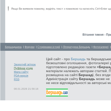
Якщо Ви виявили помилку, виділіть текст з помилкою та натисніть Ctrl+Enter щ
Вітання тижня - Пр
Бершадщина
|
Форуми
|
Сторінками історії
|
Літературна Бершадь
|
Фотогалереї
Цей сайт - про
Бершадь
та бершадський
безкоштовні оголошення, фотогалереї р
Зворотній зв'язок
підготовлено редакцією газети
«Берша
Публічна угода
матеріали належать авторам статтей. 
Мапа сайту
розміщена на сайті
Бершаді
, без згод
PDA-версія
Адміністрація сайту
Бершадь
може не п
RSS
не несе відповідальності за авторські м
08.01.2026 21:56:16