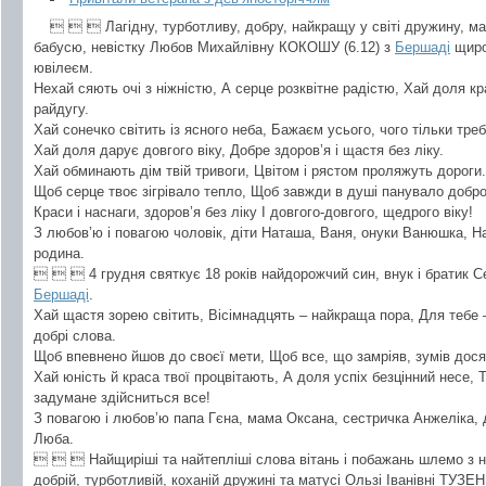
   Лагідну, турботливу, добру, найкращу у світі дружину, м
бабусю, невістку Любов Михайлівну КОКОШУ (6.12) з
Бершаді
щиро
ювілеєм.
Нехай сяють очі з ніжністю, А серце розквітне радістю, Хай доля к
райдугу.
Хай сонечко світить із ясного неба, Бажаєм усього, чого тільки треб
Хай доля дарує довгого віку, Добре здоров’я і щастя без ліку.
Хай обминають дім твій тривоги, Цвітом і рястом проляжуть дороги.
Щоб серце твоє зігрівало тепло, Щоб завжди в душі панувало добро
Краси і наснаги, здоров’я без ліку І довгого-довгого, щедрого віку!
З любов’ю і повагою чоловік, діти Наташа, Ваня, онуки Ванюшка, Н
родина.
   4 грудня святкує 18 років найдорожчий син, внук і братик
Бершаді
.
Хай щастя зорею світить, Вісімнадцять – найкраща пора, Для тебе – у
добрі слова.
Щоб впевнено йшов до своєї мети, Щоб все, що замріяв, зумів дося
Хай юність й краса твої процвітають, А доля успіх безцінний несе,
задумане здійсниться все!
З повагою і любов’ю папа Гєна, мама Оксана, сестричка Анжеліка, ді
Люба.
   Найщиріші та найтепліші слова вітань і побажань шлемо з на
добрій, турботливій, коханій дружині та матусі Ользі Іванівні ТУЗЕН