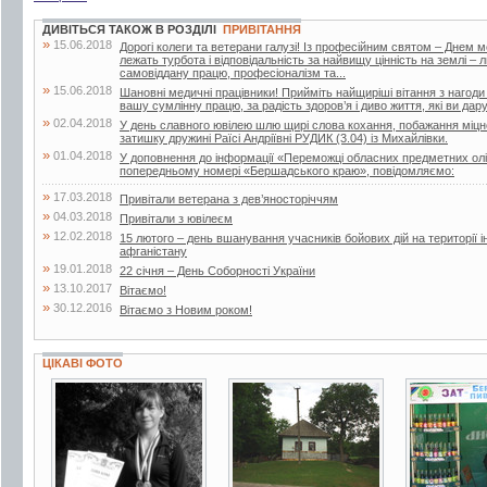
ДИВІТЬСЯ ТАКОЖ В РОЗДІЛІ
ПРИВІТАННЯ
»
15.06.2018
Дорогі колеги та ветерани галузі! Із професійним святом – Днем 
лежать турбота і відповідальність за найвищу цінність на землі –
самовіддану працю, професіоналізм та...
»
15.06.2018
Шановні медичні працівники! Прийміть найщиріші вітання з нагоди
вашу сумлінну працю, за радість здоров’я і диво життя, які ви дар
»
02.04.2018
У день славного ювілею шлю щирі слова кохання, побажання міцног
затишку дружині Раїсі Андріївні РУДИК (3.04) із Михайлівки.
»
01.04.2018
У доповнення до інформації «Переможці обласних предметних олі
попередньому номері «Бершадського краю», повідомляємо:
»
17.03.2018
Привітали ветерана з дев’яносторіччям
»
04.03.2018
Привітали з ювілеєм
»
12.02.2018
15 лютого – день вшанування учасників бойових дій на території і
афганістану
»
19.01.2018
22 січня – День Соборності України
»
13.10.2017
Вітаємо!
»
30.12.2016
Вітаємо з Новим роком!
ЦІКАВІ ФОТО
2 фото
75 фото
9 фото