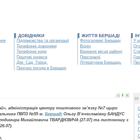
ДОВІДНИКИ
ЖИТТЯ БЕРШАДІ
І
ння
Підприємства та організації
Фотогалереї Бершаді
У н
Телефонні довідники
Відео
Ог
Телефонні коди
Визначні місця району
Ста
Поштові індекси
Персоналії
Гор
Дім. Сад. Город.
Літературна Бершадь
Про
Прогноз погоди в Бершаді
2
ай», адміністрація центру поштового зв’язку №7 щиро
О
чальника ПВПЗ №55 м.
Бершаді
Ольгу В’ячеславівну БАНДУС
С
одимира Михайловича ТВАРДІЄВИЧА (27.07) та листоношу з
К
6.07).
П
,