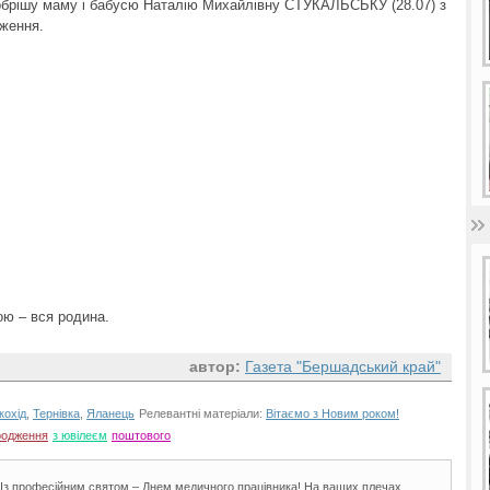
добрішу маму і бабусю Наталію Михайлівну СТУКАЛЬСЬКУ (28.07) з
ження.
ою – вся родина.
автор:
Газета "Бершадський край"
кохід
,
Тернівка
,
Яланець
Релевантні матеріали:
Вітаємо з Новим роком!
родження
з ювілеєм
поштового
і! Із професійним святом – Днем медичного працівника! На ваших плечах