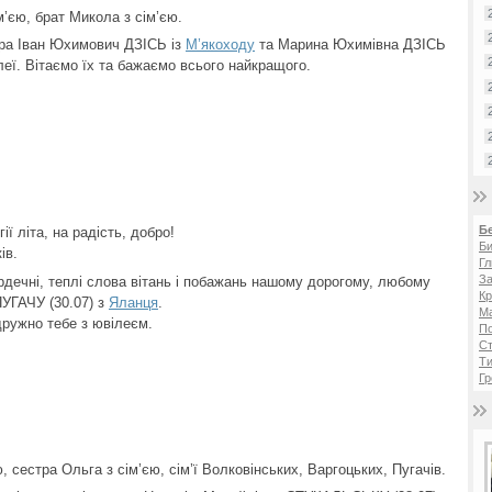
м’єю, брат Микола з сім’єю.
стра Іван Юхимович ДЗІСЬ із
М’якоходу
та Марина Юхимівна ДЗІСЬ
ілеї. Вітаємо їх та бажаємо всього найкращого.
Б
ї літа, на радість, добро!
Би
ів.
Гл
За
рдечні, теплі слова вітань і побажань нашому дорогому, любому
Кр
УГАЧУ (30.07) з
Яланця
.
Ма
дружно тебе з ювілеєм.
П
Ст
Ти
Гр
, сестра Ольга з сім’єю, сім’ї Волковінських, Варгоцьких, Пугачів.