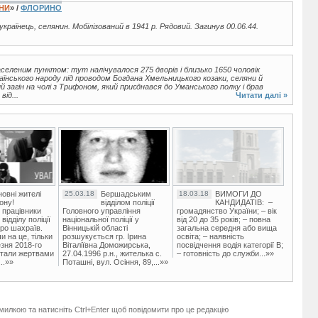
ЇНИ
» /
ФЛОРИНО
 українець, селянин. Мобілізований в 1941 р. Рядовий. Загинув 00.06.44.
селеним пунктом: тут налічувалося 275 дворів і близько 1650 чоловік
раїнського народу під проводом Богдана Хмельницького козаки, селяни й
 загін на чолі з Трифоном, який приєднався до Уманського полку і брав
ід...
Читати далі »
овні жителі
25.03.18
Бершадським
18.03.18
ВИМОГИ ДО
ону!
відділом поліції
КАНДИДАТІВ: –
 працівники
Головного управління
громадянство України; – вік
ідділу поліції
національної поліції у
від 20 до 35 років; – повна
ро шахраїв.
Вінницькій області
загальна середня або вища
и на це, тільки
розшукується гр. Ірина
освіта; – наявність
зня 2018-го
Віталіївна Доможирська,
посвідчення водія категорії В;
стали жертвами
27.04.1996 р.н., жителька с.
– готовність до служби...»»
..»»
Поташні, вул. Осіння, 89,...»»
милкою та натисніть Ctrl+Enter щоб повідомити про це редакцію