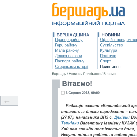
БЕРШАДЩИНА
НОВИНИ
Прапор району
Офіційні повідомле
Герб району
Суспільство
Мапа району
Культура
Дошка пошани
Політика
Паспорт району
Спорт
Сторінками історії
Привітання
Бершадь
/
Новини
/
Привітання
/
Вітаємо!
Вітаємо!
6 Серпня 2013, 09:00
←
Редакція газети «Бершадський кр
вітають із днями народження – на
(27.07), начальника ВПЗ с.
Дяківки
Вол
Тернівки
Валентину Іванівну КУЗИК (2
Хай вам завжди посміхається доля,
Несуть тільки радість з собою роки