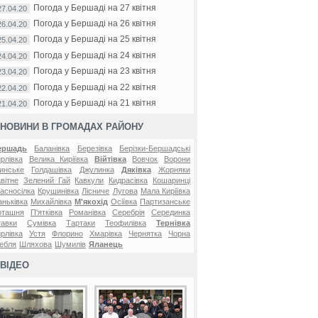
Погода у Бершаді на 27 квітня
27.04.20
Погода у Бершаді на 26 квітня
26.04.20
Погода у Бершаді на 25 квітня
25.04.20
Погода у Бершаді на 24 квітня
24.04.20
Погода у Бершаді на 23 квітня
23.04.20
Погода у Бершаді на 22 квітня
22.04.20
Погода у Бершаді на 21 квітня
21.04.20
НОВИНИ В ГРОМАДАХ РАЙОНУ
ершадь
Баланівка
Березівка
Берізки-Бершадські
рлівка
Велика Киріївка
Війтівка
Вовчок
Ворони
инське
Голдашівка
Джулинка
Дяківка
Жорняки
вітне
Зелений Гай
Кавкули
Кидрасівка
Кошаринці
асносілка
Крушинівка
Лісниче
Лугова
Мала Киріївка
ньківка
Михайлівка
М'якохід
Осіївка
Партизанське
оташня
П'ятківка
Романівка
Серебрія
Серединка
авки
Сумівка
Тартаки
Теофилівка
Тернівка
рлівка
Устя
Флорино
Хмарівка
Чернятка
Чорна
ебля
Шляхова
Шумилів
Яланець
ВІДЕО