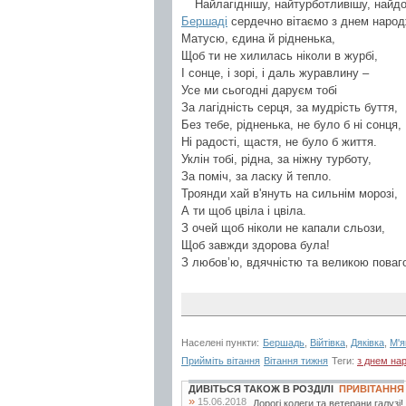
Найлагіднішу, найтурботливішу, най
Бершаді
сердечно вітаємо з днем народ
Матусю, єдина й рідненька,
Щоб ти не хилилась ніколи в журбі,
І сонце, і зорі, і даль журавлину –
Усе ми сьогодні даруєм тобі
За лагідність серця, за мудрість буття,
Без тебе, рідненька, не було б ні сонця,
Ні радості, щастя, не було б життя.
Уклін тобі, рідна, за ніжну турботу,
За поміч, за ласку й тепло.
Троянди хай в'януть на сильнім морозі,
А ти щоб цвіла і цвіла.
З очей щоб ніколи не капали сльози,
Щоб завжди здорова була!
З любов’ю, вдячністю та великою поваг
Населені пункти:
Бершадь
,
Війтівка
,
Дяківка
,
М'я
Прийміть вітання
Вітання тижня
Теги:
з днем на
ДИВІТЬСЯ ТАКОЖ В РОЗДІЛІ
ПРИВІТАННЯ
»
15.06.2018
Дорогі колеги та ветерани галуз