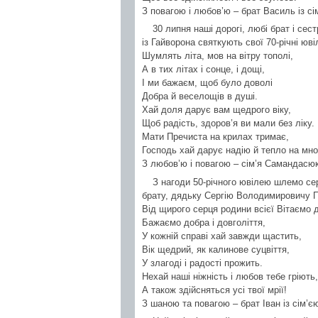
З повагою і любов’ю – брат Василь із сі
30 липня наші дорогі, любі брат і се
із Гайворона святкують свої 70-річні юв
Шумлять літа, мов на вітру тополі,
А в тих літах і сонце, і дощі,
І ми бажаєм, щоб було доволі
Добра й веселощів в душі.
Хай доля дарує вам щедрого віку,
Щоб радість, здоров’я ви мали без ліку.
Мати Пречиста на крилах тримає,
Господь хай дарує надію й тепло на многі
З любов’ю і повагою – сім’я Самандасюк
З нагоди 50-річного ювілею шлемо се
брату, дядьку Сергію Володимировичу П
Від щирого серця родини всієї Вітаємо 
Бажаємо добра і довголіття,
У кожній справі хай завжди щастить,
Вік щедрий, як калинове суцвіття,
У злагоді і радості прожить.
Нехай наші ніжність і любов тебе гріють,
А також здійсняться усі твої мрії!
З шаною та повагою – брат Іван із сім’єю