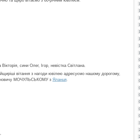
чно та щиро вітаємо з 60-річним ювілеєм.
Вікторія, сини Олег, Ігор, невістка Світлана.
найщиріші вітання з нагоди ювілею адресуємо нашому дорогому,
Івановичу МОЧУЛЬСЬКОМУ з
Яланця
.
,