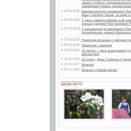
лежать турбота і відповідальніст
самовіддану працю, професіоналі
»
15.06.2018
Шановні медичні працівники! При
вашу сумлінну працю, за радість 
»
02.04.2018
У день славного ювілею шлю щирі
затишку дружині Раїсі Андріївні Р
»
01.04.2018
У доповнення до інформації «Пе
попередньому номері «Бершадсь
»
17.03.2018
Привітали ветерана з дев’яносто
»
04.03.2018
Привітали з ювілеєм
»
12.02.2018
15 лютого – день вшанування учас
афганістану
»
19.01.2018
22 січня – День Соборності Укра
»
13.10.2017
Вітаємо!
»
30.12.2016
Вітаємо з Новим роком!
ЦІКАВІ ФОТО
19 фото
15 фото