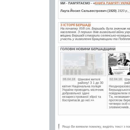
МИ - ПАМ’ЯТАЄМО - «
КНИГА ПАМ’ЯТІ УКРА
Лаута Йосип Сильвестрович (1920)
1920 р.,
З ІСТОРІЇ БЕРШАДІ
На початку XVII ст. Бершадь була значним на
населення. З перших днів визвольної війни ук
міщани Бершаді створили селянсько-козацький
участь у визволенні Брацлавщини та Поділля в
ГОЛОВНІ НОВИНИ БЕРШАДЩИНИ
06.04.18
Шановні жителі
02.04.18
Шан
району! З 1 до 30
рай
квітня Національна поліція
Неодноразово
України проводить місячник
Бершадського в
добровільної здачі
повідомляли п
незареєстрованої зброї та
Та, незважаюч
боєприпасів до неї.»»
протягом бере
четверо осіб 
зловмисників..
Якщо Ви виявили помилку, виділіть текст з по