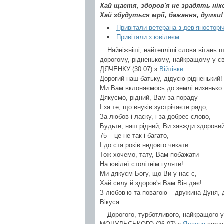
Хай щастя, здоров'я не зрадять нік
Хай збудуться мрії, бажання, думки!
Привітали ветерана з дев’яносторі
Привітали з ювілеєм
Найніжніші, найтепліші слова вітань 
дорогому, рідненькому, найкращому у сві
ДЯЧЕНКУ (30.07) з
Війтівки
.
Дорогий наш батьку, дідусю рідненький!
Ми Вам вклоняємось до землі низенько.
Дякуємо, рідний, Вам за пораду
І за те, що внуків зустрічаєте радо,
За любов і ласку, і за добреє слово,
Будьте, наш рідний, Ви завжди здоровий
75 – це не так і багато,
І до ста років недовго чекати.
Тож хочемо, тату, Вам побажати
На ювілеї столітнім гуляти!
Ми дякуєм Богу, що Ви у нас є,
Хай силу й здоров'я Вам Він дає!
З любов’ю та повагою – дружина Дуня, д
Вікуся.
Дорогого, турботливого, найкращого у