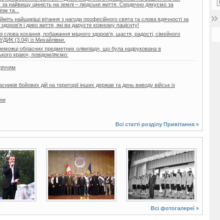
ь за найвищу цінність на землі – людське життя. Сердечно дякуємо за
зм та...
йміть найщиріші вітання з нагоди професійного свята та слова вдячності за
здоров’я і диво життя, які ви даруєте кожному пацієнту!
 слова кохання, побажання міцного здоров’я, щастя, радості, сімейного
УДИК (3.04) із Михайлівки.
реможці обласних предметних олімпіад», що була надрукована в
кого краю», повідомляємо:
річчям
ників бойових дій на території інших держав та день виводу військ із
їни
Всі статті розділу
Привітання
»
3 фото
2 фото
Всі фотогалереї »