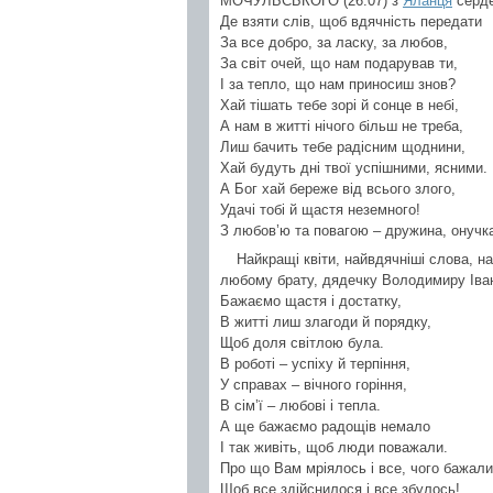
МОЧУЛЬСЬКОГО (26.07) з
Яланця
серде
Де взяти слів, щоб вдячність передати
За все добро, за ласку, за любов,
За світ очей, що нам подарував ти,
І за тепло, що нам приносиш знов?
Хай тішать тебе зорі й сонце в небі,
А нам в житті нічого більш не треба,
Лиш бачить тебе радісним щоднини,
Хай будуть дні твої успішними, ясними.
А Бог хай береже від всього злого,
Удачі тобі й щастя неземного!
З любов’ю та повагою – дружина, онучка 
Найкращі квіти, найвдячніші слова, 
любому брату, дядечку Володимиру 
Бажаємо щастя і достатку,
В житті лиш злагоди й порядку,
Щоб доля світлою була.
В роботі – успіху й терпіння,
У справах – вічного горіння,
В сім’ї – любові і тепла.
А ще бажаємо радощів немало
І так живіть, щоб люди поважали.
Про що Вам мріялось і все, чого бажали
Щоб все здійснилося і все збулось!