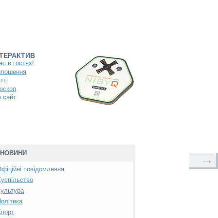
НТЕРАКТИВ
ас в гостях!
олошення
тті
оскоп
 сайт
НОВИНИ
→
фіційні повідомлення
успільство
ультура
олітика
Спорт