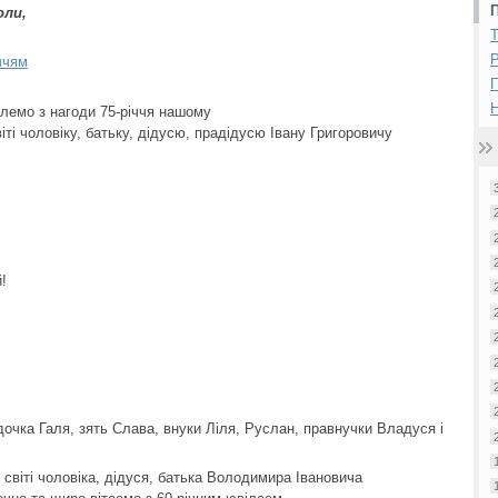
оли,
Р
ччям
Н
шлемо з нагоди 75-річчя нашому
ті чоловіку, батьку, дідусю, прадідусю Івану Григоровичу
!
очка Галя, зять Слава, внуки Ліля, Руслан, правнучки Владуся і
 світі чоловіка, дідуся, батька Володимира Івановича