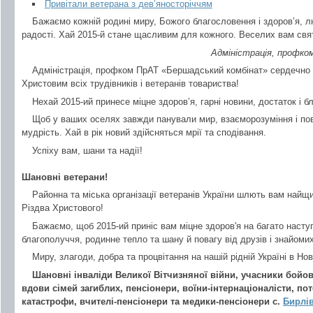
Привітали ветерана з дев’яносторіччям
Бажаємо кожній родині миру, Божого благословення і здоров’я, лю
радості. Хай 2015-й стане щасливим для кожного. Веселих вам свя
Адміністрація, профк
Адміністрація, профком ПрАТ «Бершадський комбінат» сердечно 
Христовим всіх трудівників і ветеранів товариства!
Нехай 2015-ий принесе міцне здоров’я, гарні новини, достаток і б
Щоб у ваших оселях завжди панували мир, взаєморозуміння і пов
мудрість. Хай в рік новий здійсняться мрії та сподівання.
Успіху вам, шани та надії!
Шановні ветерани!
Районна та міська організації ветеранів України шлють вам найщи
Різдва Христового!
Бажаємо, щоб 2015-ий приніс вам міцне здоров'я на багато наступ
благополуччя, родинне тепло та шану й повагу від друзів і знайомих
Миру, злагоди, добра та процвітання на нашій рідній Україні в Нов
Шановні інваліди Великої Вітчизняної війни, учасники бойов
вдови сімей загиблих, пенсіонери, воїни-інтернаціоналісти, по
катастрофи, вчителі-пенсіонери та медики-пенсіонери с.
Бирлі