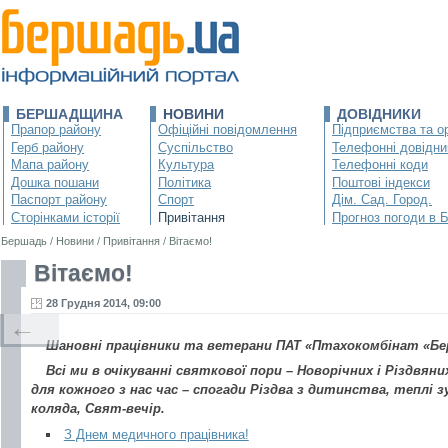
БЕРШАДЩИНА
НОВИНИ
ДОВІДНИКИ
Прапор району
Офіційні повідомлення
Підприємства та ор
Герб району
Суспільство
Телефонні довідни
Мапа району
Культура
Телефонні коди
Дошка пошани
Політика
Поштові індекси
Паспорт району
Спорт
Дім. Сад. Город.
Сторінками історії
Привітання
Прогноз погоди в 
Бершадь
/
Новини
/
Привітання
/
Вітаємо!
Вітаємо!
28 Грудня 2014, 09:00
←
Шановні працівники та ветерани ПАТ «Птахокомбінат «Бе
Всі ми в очікуванні святкової пори – Новорічних і Різдвян
для кожного з нас час – спогади Різдва з дитинства, теплі з
коляда, Свят-вечір.
З Днем медичного працівника!