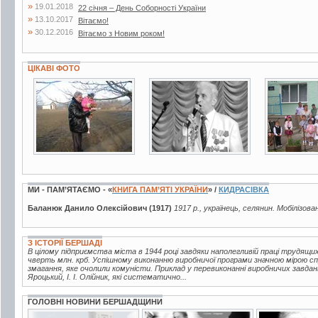
»
19.01.2018
22 січня – День Соборності України
»
13.10.2017
Вітаємо!
»
30.12.2016
Вітаємо з Новим роком!
ЦІКАВІ ФОТО
2 фото
2 фото
7 фото
МИ - ПАМ’ЯТАЄМО - «
КНИГА ПАМ’ЯТІ УКРАЇНИ
» /
КИДРАСІВКА
Баланюк Данило Олексійович (1917)
1917 р., українець, селянин. Мобілізова
З ІСТОРІЇ БЕРШАДІ
В цілому підприємства міста в 1944 році завдяки наполегливій праці трудящи
чверть млн. крб. Успішному виконанню виробничої програми значною мірою с
змагання, яке очолили комуністи. Приклад у перевиконанні виробничих завдань
Яроцький, І. І. Олійник, які систематично...
ГОЛОВНІ НОВИНИ БЕРШАДЩИНИ