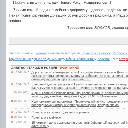
Прийміть вітання з нагоди Нового Року і Різдвяних свят!
Зичимо кожній родині сімейного добробуту, здоров'я, радісних ди
Нехай Новий рік увійде до ваших осель добрим і радісним, а Різдв
надією.
З повагою Іван ВОЛКОВ, голова орг
Населені пункти:
Бирлівка
Релевантні матеріали:
Привітали з ювілеєм
15 лютого 
території інших держав та день виводу військ із афганістану
Вітаємо!
Теги:
ветер
ДИВІТЬСЯ ТАКОЖ В РОЗДІЛІ
ПРИВІТАННЯ
»
15.06.2018
Дорогі колеги та ветерани галузі! Із професійним святом – Днем 
лежать турбота і відповідальність за найвищу цінність на землі –
самовіддану працю, професіоналізм та...
»
15.06.2018
Шановні медичні працівники! Прийміть найщиріші вітання з нагоди
вашу сумлінну працю, за радість здоров’я і диво життя, які ви дар
»
02.04.2018
У день славного ювілею шлю щирі слова кохання, побажання міцног
затишку дружині Раїсі Андріївні РУДИК (3.04) із Михайлівки.
»
01.04.2018
У доповнення до інформації «Переможці обласних предметних олі
попередньому номері «Бершадського краю», повідомляємо:
»
17.03.2018
Привітали ветерана з дев’яносторіччям
»
04.03.2018
Привітали з ювілеєм
»
12.02.2018
15 лютого – день вшанування учасників бойових дій на території і
афганістану