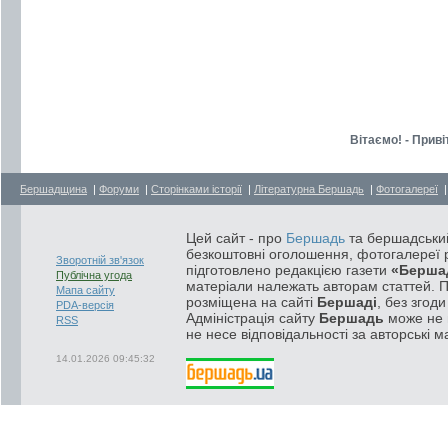
Вітаємо! - Прив
Бершадщина
|
Форуми
|
Сторінками історії
|
Літературна Бершадь
|
Фотогалереї
Цей сайт - про
Бершадь
та бершадський
безкоштовні оголошення, фотогалереї р
Зворотній зв'язок
підготовлено редакцією газети
«Берша
Публічна угода
матеріали належать авторам статтей. 
Мапа сайту
розміщена на сайті
Бершаді
, без згод
PDA-версія
Адміністрація сайту
Бершадь
може не п
RSS
не несе відповідальності за авторські м
14.01.2026 09:45:32