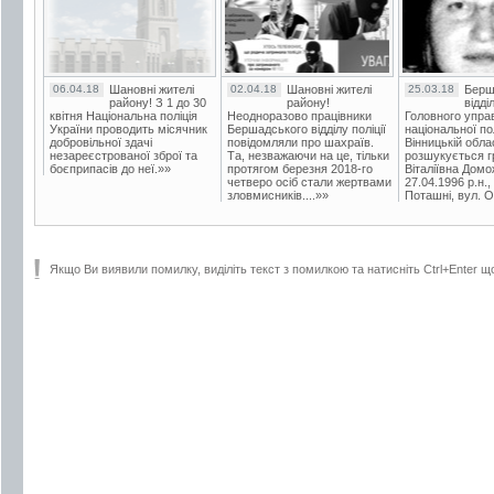
06.04.18
Шановні жителі
02.04.18
Шановні жителі
25.03.18
Берш
району! З 1 до 30
району!
відді
квітня Національна поліція
Неодноразово працівники
Головного упра
України проводить місячник
Бершадського відділу поліції
національної пол
добровільної здачі
повідомляли про шахраїв.
Вінницькій обла
незареєстрованої зброї та
Та, незважаючи на це, тільки
розшукується гр
боєприпасів до неї.»»
протягом березня 2018-го
Віталіївна Домо
четверо осіб стали жертвами
27.04.1996 р.н.,
зловмисників....»»
Поташні, вул. Ос
Якщо Ви виявили помилку, виділіть текст з помилкою та натисніть Ctrl+Enter щ