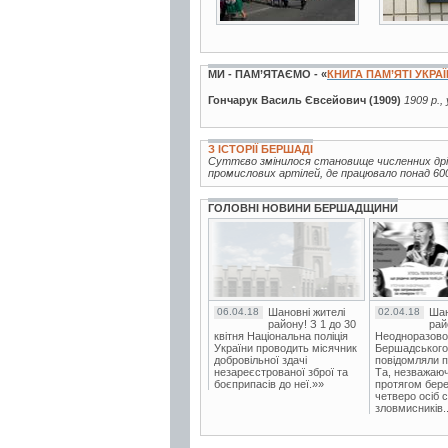
МИ - ПАМ’ЯТАЄМО - «
КНИГА ПАМ’ЯТІ УКРА
Гончарук Василь Євсейович (1909)
1909 р.,
З ІСТОРІЇ БЕРШАДІ
Суттєво змінилося становище численних дрібн
промислових артілей, де працювало понад 600
ГОЛОВНІ НОВИНИ БЕРШАДЩИНИ
06.04.18
Шановні жителі
02.04.18
Шан
району! З 1 до 30
рай
квітня Національна поліція
Неодноразово
України проводить місячник
Бершадського в
добровільної здачі
повідомляли п
незареєстрованої зброї та
Та, незважаюч
боєприпасів до неї.»»
протягом бере
четверо осіб 
зловмисників..