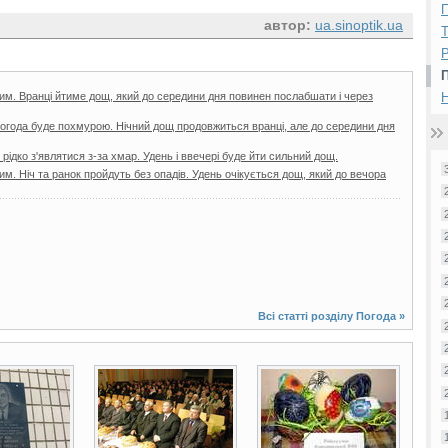
П
автор:
ua.sinoptik.ua
Р
им. Вранці йтиме дощ, який до середини дня повинен послабшати і через
Н
погода буде похмурою. Нічний дощ продовжиться вранці, але до середини дня
рідко з'являтися з-за хмар. Удень і ввечері буде йти сильний дощ.
м. Ніч та ранок пройдуть без опадів. Удень очікується дощ, який до вечора
Всі статті розділу
Погода
»
2 фото
45 фото