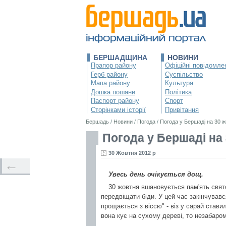
БЕРШАДЩИНА
НОВИНИ
Прапор району
Офіційні повідомле
Герб району
Суспільство
Мапа району
Культура
Дошка пошани
Політика
Паспорт району
Спорт
Сторінками історії
Привітання
Бершадь
/
Новини
/
Погода
/
Погода у Бершаді на 30 
Погода у Бершаді на
30 Жовтня 2012 р
←
Увесь день очікується дощ.
30 жовтня вшановується пам'ять свято
передвіщати біди. У цей час закінчувавс
прощається з віссю" - віз у сарай стави
вона кує на сухому дереві, то незабаро