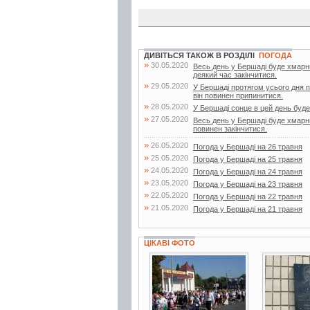
ДИВІТЬСЯ ТАКОЖ В РОЗДІЛІ
ПОГОДА
»
30.05.2020
Весь день у Бершаді буде хмарн
деякий час закінчитися.
»
29.05.2020
У Бершаді протягом усього дня 
він повинен припинитися.
»
28.05.2020
У Бершаді сонце в цей день буде 
»
27.05.2020
Весь день у Бершаді буде хмарни
повинен закінчитися.
»
26.05.2020
Погода у Бершаді на 26 травня
»
25.05.2020
Погода у Бершаді на 25 травня
»
24.05.2020
Погода у Бершаді на 24 травня
»
23.05.2020
Погода у Бершаді на 23 травня
»
22.05.2020
Погода у Бершаді на 22 травня
»
21.05.2020
Погода у Бершаді на 21 травня
ЦІКАВІ ФОТО
5 фото
1 фото