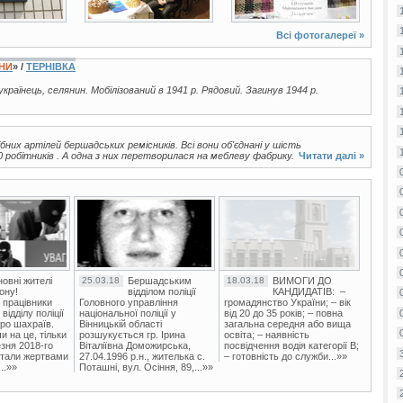
Всі фотогалереї »
ЇНИ
» /
ТЕРНІВКА
 українець, селянин. Мобілізований в 1941 р. Рядовий. Загинув 1944 р.
их артілей бершадських ремісників. Всі вони об'єднані у шість
 робітників . А одна з них перетворилася на меблеву фабрику.
Читати далі »
овні жителі
25.03.18
Бершадським
18.03.18
ВИМОГИ ДО
ону!
відділом поліції
КАНДИДАТІВ: –
 працівники
Головного управління
громадянство України; – вік
ідділу поліції
національної поліції у
від 20 до 35 років; – повна
ро шахраїв.
Вінницькій області
загальна середня або вища
и на це, тільки
розшукується гр. Ірина
освіта; – наявність
зня 2018-го
Віталіївна Доможирська,
посвідчення водія категорії В;
стали жертвами
27.04.1996 р.н., жителька с.
– готовність до служби...»»
..»»
Поташні, вул. Осіння, 89,...»»