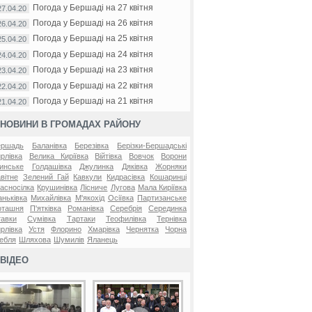
Погода у Бершаді на 27 квітня
27.04.20
Погода у Бершаді на 26 квітня
26.04.20
Погода у Бершаді на 25 квітня
25.04.20
Погода у Бершаді на 24 квітня
24.04.20
Погода у Бершаді на 23 квітня
23.04.20
Погода у Бершаді на 22 квітня
22.04.20
Погода у Бершаді на 21 квітня
21.04.20
НОВИНИ В ГРОМАДАХ РАЙОНУ
ершадь
Баланівка
Березівка
Берізки-Бершадські
рлівка
Велика Киріївка
Війтівка
Вовчок
Ворони
инське
Голдашівка
Джулинка
Дяківка
Жорняки
вітне
Зелений Гай
Кавкули
Кидрасівка
Кошаринці
асносілка
Крушинівка
Лісниче
Лугова
Мала Киріївка
ньківка
Михайлівка
М'якохід
Осіївка
Партизанське
оташня
П'ятківка
Романівка
Серебрія
Серединка
авки
Сумівка
Тартаки
Теофилівка
Тернівка
рлівка
Устя
Флорино
Хмарівка
Чернятка
Чорна
ебля
Шляхова
Шумилів
Яланець
ВІДЕО