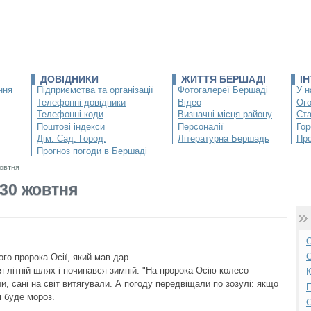
ДОВІДНИКИ
ЖИТТЯ БЕРШАДІ
І
ння
Підприємства та організації
Фотогалереї Бершаді
У н
Телефонні довідники
Відео
Ог
Телефонні коди
Визначні місця району
Ста
Поштові індекси
Персоналії
Гор
Дім. Сад. Город.
Літературна Бершадь
Про
Прогноз погоди в Бершаді
жовтня
 30 жовтня
О
С
го пророка Осії, який мав дар
я літній шлях і починався зимній: "На пророка Осію колесо
К
ли, сані на світ витягували. А погоду передвіщали по зозулі: якщо
П
м буде мороз.