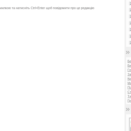
милкою та натисніть Ctrl+Enter щоб повідомити про це редакцію
Б
Би
Гл
За
Кр
Ма
П
Ст
Ти
Гр