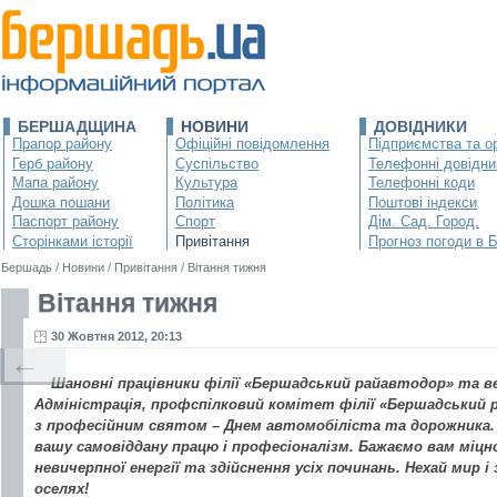
БЕРШАДЩИНА
НОВИНИ
ДОВІДНИКИ
Прапор району
Офіційні повідомлення
Підприємства та ор
Герб району
Суспільство
Телефонні довідни
Мапа району
Культура
Телефонні коди
Дошка пошани
Політика
Поштові індекси
Паспорт району
Спорт
Дім. Сад. Город.
Сторінками історії
Привітання
Прогноз погоди в 
Бершадь
/
Новини
/
Привітання
/
Вітання тижня
Вітання тижня
30 Жовтня 2012, 20:13
←
Шановні працівники філії «Бершадський райавтодор» та в
Адміністрація, профспілковий комітет філії «Бершадський
з професійним святом – Днем автомобіліста та дорожника.
вашу самовіддану працю і професіоналізм. Бажаємо вам міцн
невичерпної енергії та здійснення усіх починань. Нехай мир 
оселях!