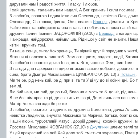
дарували нам І радості життя, і ласку, і любов.
І хай щастить, таланить вам надалі, А Бог хранить і сили посилає.
З любов'ю, повагою і вдячністю син Олександр, невістка Оля, дочк
Олександр, Світланка, Іринка, Оля, свати з
Яланця
, Демівки та Хри
Найтепліші та найщиріші слова вітань та побажань шлемо нашій лагід
дружині Галині Іванівні ЗАДОРОЖНІЙ (29.10) з
Бершаді
з нагоди га
Найкраща, найдорожча, наймиліша, Ріднішої у світі не знайти, Наш
квіти і вручить тобі.
Ти наше сонце, янголAохоронець, Ти вірний друг й порадник у житті
Вітання ці належать лиш тобі, Земного щастя, радості, надії, Затиш
З любов'ю і повагою дочка Інна, зять Вітя, чоловік Філя, син Толя.
З нагоди дня народження щиро вітаємо нашого доброго, дорогого, н
сина, брата Дмитра Миколайовича ЦИМБАЛЮКА (26.10) з
Поташні
.
Ми те бе, рід нень кий, ра ді при ві та ти У ці чу до ві осінні дні, Б
зем лі.
Лю бий наш, ми лий, до ро гий, Вкло ня є мось то бі до ніг, рід нень 
В не бес нім прос то рі, де сві тять ся зо рі, Де мі сяць сер пан ком 
Ма тір Бо жа зав жди бе ре же.
З любов'ю, повагою та вдячністю дружина Валентина, дочка Альон
невістка Людмила, внучата Максимко та Марійка, батьки, брат із сім'
Нашій любій, турботливій матусі, добрій донечці, коханій дружині, ми
Ярославі Миколаївні ЧОВГАНЮК (27.10) з
Джулинки
шлемо теплі та
У цей прекрасний ювілей Хай доля тобі сміється журавлина, Поля р