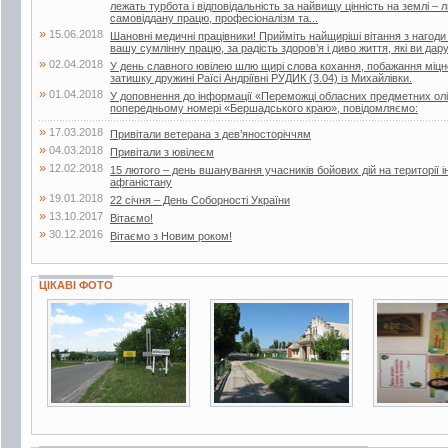
лежать турбота і відповідальність за найвищу цінність на землі –
самовіддану працю, професіоналізм та...
»
15.06.2018
Шановні медичні працівники! Прийміть найщиріші вітання з нагоди
вашу сумлінну працю, за радість здоров’я і диво життя, які ви дар
»
02.04.2018
У день славного ювілею шлю щирі слова кохання, побажання міцног
затишку дружині Раїсі Андріївні РУДИК (3.04) із Михайлівки.
»
01.04.2018
У доповнення до інформації «Переможці обласних предметних олі
попередньому номері «Бершадського краю», повідомляємо:
»
17.03.2018
Привітали ветерана з дев’яносторіччям
»
04.03.2018
Привітали з ювілеєм
»
12.02.2018
15 лютого – день вшанування учасників бойових дій на території і
афганістану
»
19.01.2018
22 січня – День Соборності України
»
13.10.2017
Вітаємо!
»
30.12.2016
Вітаємо з Новим роком!
ЦІКАВІ ФОТО
15 фото
4 фото
3 фото