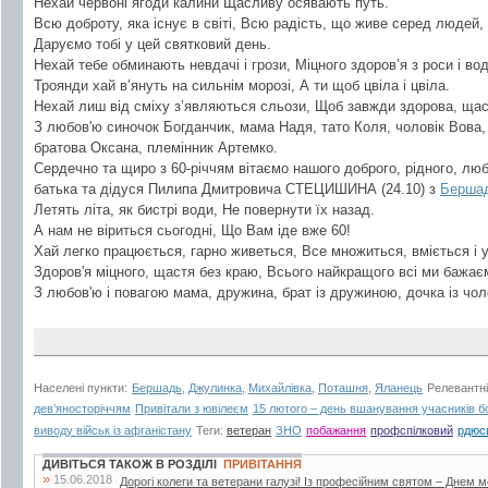
Нехай червоні ягоди калини Щасливу осявають путь.
Всю доброту, яка існує в світі, Всю радість, що живе серед людей, 
Даруємо тобі у цей святковий день.
Нехай тебе обминають невдачі і грози, Міцного здоров’я з роси і вод
Троянди хай в’януть на сильнім морозі, А ти щоб цвіла і цвіла.
Нехай лиш від сміху з’являються сльози, Щоб завжди здорова, ща
З любов'ю синочок Богданчик, мама Надя, тато Коля, чоловік Вова, 
братова Оксана, племінник Артемко.
Сердечно та щиро з 60-річчям вітаємо нашого доброго, рідного, люб
батька та дідуся Пилипа Дмитровича СТЕЦИШИНА (24.10) з
Бершад
Летять літа, як бистрі води, Не повернути їх назад.
А нам не віриться сьогодні, Що Вам іде вже 60!
Хай легко працюється, гарно живеться, Все множиться, вміється і 
Здоров'я міцного, щастя без краю, Всього найкращого всі ми бажає
З любов'ю і повагою мама, дружина, брат із дружиною, дочка із чолов
Населені пункти:
Бершадь
,
Джулинка
,
Михайлівка
,
Поташня
,
Яланець
Релевантні
дев’яносторіччям
Привітали з ювілеєм
15 лютого – день вшанування учасників бо
виводу військ із афганістану
Теги:
ветеран
ЗНО
побажання
профспілковий
рдюс
ДИВІТЬСЯ ТАКОЖ В РОЗДІЛІ
ПРИВІТАННЯ
»
15.06.2018
Дорогі колеги та ветерани галузі! Із професійним святом – Днем 