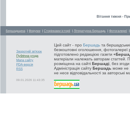
Вітання тижня - Пр
Бершадщина
|
Форуми
|
Сторінками історії
|
Літературна Бершадь
|
Фотогалереї
Цей сайт - про
Бершадь
та бершадський
безкоштовні оголошення, фотогалереї р
Зворотній зв'язок
підготовлено редакцією газети
«Берша
Публічна угода
матеріали належать авторам статтей. 
Мапа сайту
розміщена на сайті
Бершаді
, без згод
PDA-версія
Адміністрація сайту
Бершадь
може не п
RSS
не несе відповідальності за авторські м
09.01.2026 11:43:35