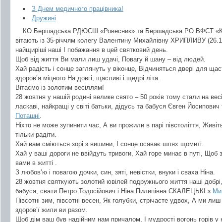
З Днем медичного працівника!
Дружині
КО Бершадська РДЮСШ «Ровесник» та Бершадська РО ВФСТ «
вітають із 35-річчям колегу Валентину Михайлівну ХРИПЛИВУ (26.1
найщиріші наші І побажання в цей святковий день.
Щоб від життя Ви мали лиш удачі, Повагу й шану – від людей.
Хай радість і сонце заглянуть у віконце, Відчиняться двері для ща
здоров’я міцного На довгі, щасливі і щедрі літа.
Вітаємо із золотим весіллям!
28 жовтня у нашій родині велике свято – 50 років тому стали на вес
ласкаві, найкращі у світі батьки, дідусь та бабуся Євген Йосипови
Поташні
.
Ніхто не може зупинити час, А ви прожили в парі півстоліття, Живі
тільки радіти.
Хай вам сміються зорі з вишини, І сонце осяває шлях щомиті.
Хай у ваші дороги не ввійдуть тривоги, Хай горе минає в путі, Щоб 
вами в житті .
З любов’ю і повагою дочки, син, зяті, невістки, внуки і сваха Ніна.
28 жовтня святкують золотий ювілей подружнього життя наші добрі, т
бабуся, свати Петро Тодосійович і Ніна Пилипівна СКАЛЕЦЬКІ з
Ми
Півсотні зим, півсотні весен, Як голубки, стрічаєте удвох, А ми ли
здоров’ї жили ви разом.
Щоб дім ваш був надійним нам причалом, І мудрості вогонь горів у 