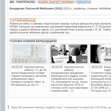
МИ - ПАМ’ЯТАЄМО - «
КНИГА ПАМ’ЯТІ УКРАЇНИ
» /
ЧЕРНЯТКА
Бондарчук Овксентій Мойсович (1912)
1912 р., українець, селянин. Мобілізо
З ІСТОРІЇ БЕРШАДІ
Радянські люди і в умовах жорстокого терору чинили фашистським окупантам
КП(б)У залишив на тимчасово окупованій території комуніста О. Р. Пилипчука,
першу в районі підпільну групу, а в листопаді того ж року разом з Я. Ш. Таліс
грудні виникла підпільна група з робітників та...
ГОЛОВНІ НОВИНИ БЕРШАДЩИНИ
06.04.18
Шановні жителі
02.04.18
Шановні жителі
25.03.18
Берш
району! З 1 до 30
району!
відді
квітня Національна поліція
Неодноразово працівники
Головного упра
України проводить місячник
Бершадського відділу поліції
національної пол
добровільної здачі
повідомляли про шахраїв.
Вінницькій обла
незареєстрованої зброї та
Та, незважаючи на це, тільки
розшукується гр
боєприпасів до неї.»»
протягом березня 2018-го
Віталіївна Домо
четверо осіб стали жертвами
27.04.1996 р.н.,
зловмисників....»»
Поташні, вул. Ос
Якщо Ви виявили помилку, виділіть текст з помилкою та натисніть Ctrl+Enter щ