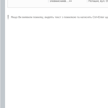
зловмисників....»»
Поташні, вул. Ос
Якщо Ви виявили помилку, виділіть текст з помилкою та натисніть Ctrl+Enter щ