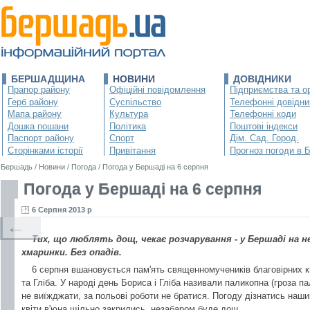
БЕРШАДЩИНА
НОВИНИ
ДОВІДНИКИ
Прапор району
Офіційні повідомлення
Підприємства та ор
Герб району
Суспільство
Телефонні довідни
Мапа району
Культура
Телефонні коди
Дошка пошани
Політика
Поштові індекси
Паспорт району
Спорт
Дім. Сад. Город.
Сторінками історії
Привітання
Прогноз погоди в 
Бершадь
/
Новини
/
Погода
/
Погода у Бершаді на 6 серпня
Погода у Бершаді на 6 серпня
6 Серпня 2013 р
←
Тих, що люблять дощ, чекає розчарування - у Бершаді на не
хмаринки. Без опадів.
6 серпня вшановується пам'ять священномучеників благовірних к
та Гліба. У народі день Бориса і Гліба називали паликопна (гроза п
не виїжджати, за польові роботи не братися. Погоду дізнатись на
квіти в'юна щільно закрились, незабаром буде дощ.