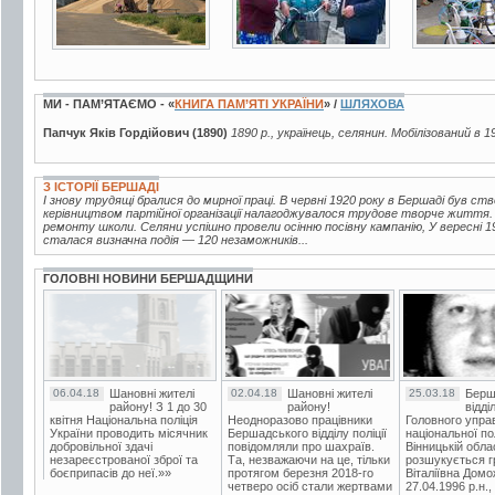
МИ - ПАМ’ЯТАЄМО - «
КНИГА ПАМ’ЯТІ УКРАЇНИ
» /
ШЛЯХОВА
Папчук Яків Гордійович (1890)
1890 р., українець, селянин. Мобілізований в 1
З ІСТОРІЇ БЕРШАДІ
І знову трудящі бралися до мирної праці. В червні 1920 року в Бершаді був с
керівництвом партійної організації налагоджувалося трудове творче життя. 
ремонту школи. Селяни успішно провели осінню посівну кампанію, У вересні 
сталася визначна подія — 120 незаможників...
ГОЛОВНІ НОВИНИ БЕРШАДЩИНИ
06.04.18
Шановні жителі
02.04.18
Шановні жителі
25.03.18
Берш
району! З 1 до 30
району!
відді
квітня Національна поліція
Неодноразово працівники
Головного упра
України проводить місячник
Бершадського відділу поліції
національної пол
добровільної здачі
повідомляли про шахраїв.
Вінницькій обла
незареєстрованої зброї та
Та, незважаючи на це, тільки
розшукується гр
боєприпасів до неї.»»
протягом березня 2018-го
Віталіївна Домо
четверо осіб стали жертвами
27.04.1996 р.н.,