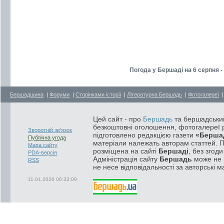
Погода у Бершаді на 6 серпня -
Бершадщина
|
Форуми
|
Сторінками історії
|
Літературна Бершадь
|
Фотогалереї
Цей сайт - про
Бершадь
та бершадський
безкоштовні оголошення, фотогалереї р
Зворотній зв'язок
підготовлено редакцією газети
«Берша
Публічна угода
матеріали належать авторам статтей. 
Мапа сайту
розміщена на сайті
Бершаді
, без згод
PDA-версія
Адміністрація сайту
Бершадь
може не п
RSS
не несе відповідальності за авторські м
11.01.2026 06:33:09