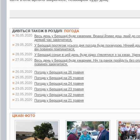
ДИВІТЬСЯ ТАКОЖ В РОЗДІЛІ
ПОГОДА
»
30.05.2020
Весь день у Бершаді буде хмарним. Вранці йтиме дощ, який до с
деякий час закінчитися.
»
29.05.2020
У Бершаді протягом усього дня погода буде похмурою. Нічний до
він повинен припинитися.
»
28.05.2020
У Бершаді сонце в цей день буде рідко з'являтися з-за хмар. Уден
»
27.05.2020
Весь день у Бершаді буде хмарним. Ніч та ранок пройдуть без опа
повинен закінчитися.
»
26.05.2020
Погода у Бершаді на 26 травня
»
25.05.2020
Погода у Бершаді на 25 травня
»
24.05.2020
Погода у Бершаді на 24 травня
»
23.05.2020
Погода у Бершаді на 23 травня
»
22.05.2020
Погода у Бершаді на 22 травня
»
21.05.2020
Погода у Бершаді на 21 травня
ЦІКАВІ ФОТО
11 фото
3 фото
4 фото