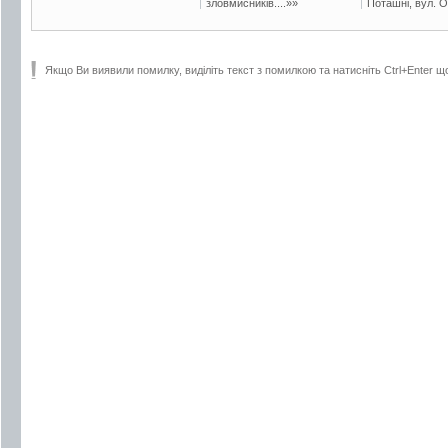
зловмисників....»»
Поташні, вул. Ос
Якщо Ви виявили помилку, виділіть текст з помилкою та натисніть Ctrl+Enter щ