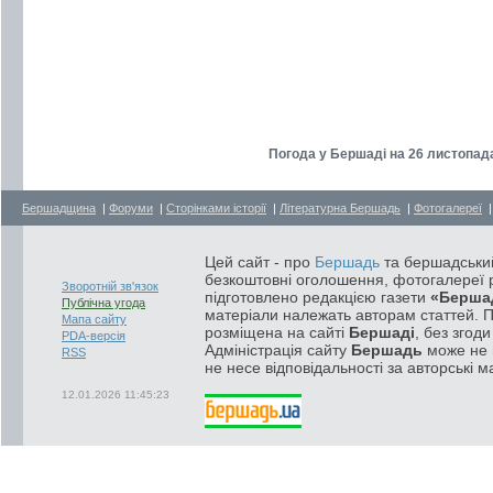
Погода у Бершаді на 26 листопада
Бершадщина
|
Форуми
|
Сторінками історії
|
Літературна Бершадь
|
Фотогалереї
Цей сайт - про
Бершадь
та бершадський
безкоштовні оголошення, фотогалереї р
Зворотній зв'язок
підготовлено редакцією газети
«Берша
Публічна угода
матеріали належать авторам статтей. 
Мапа сайту
розміщена на сайті
Бершаді
, без згод
PDA-версія
Адміністрація сайту
Бершадь
може не п
RSS
не несе відповідальності за авторські м
12.01.2026 11:45:23