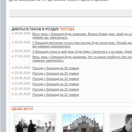
ДИВІТЬСЯ ТАКОЖ В РОЗДІЛІ
ПОГОДА
»
30.05.2020
Весь день у Бершаді буде хмарним. Вранці йтиме дощ, який до с
деякий час закінчитися.
»
29.05.2020
У Бершаді протягом усього дня погода буде похмурою. Нічний до
він повинен припинитися.
»
28.05.2020
У Бершаді сонце в цей день буде рідко з'являтися з-за хмар. Уден
»
27.05.2020
Весь день у Бершаді буде хмарним. Ніч та ранок пройдуть без опа
повинен закінчитися.
»
26.05.2020
Погода у Бершаді на 26 травня
»
25.05.2020
Погода у Бершаді на 25 травня
»
24.05.2020
Погода у Бершаді на 24 травня
»
23.05.2020
Погода у Бершаді на 23 травня
»
22.05.2020
Погода у Бершаді на 22 травня
»
21.05.2020
Погода у Бершаді на 21 травня
ЦІКАВІ ФОТО
2 фото
6 фото
5 фото