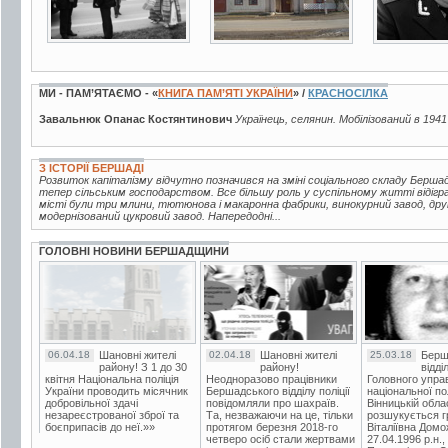
МИ - ПАМ’ЯТАЄМО - «
КНИГА ПАМ’ЯТІ УКРАЇНИ
» /
КРАСНОСІЛКА
Завальнюк Опанас Костянтинович
Українець, селянин. Мобілізований в 1941
З ІСТОРІЇ БЕРШАДІ
Розвиток капіталізму відчутно позначився на зміні соціального складу Берш
тепер сільським господарством. Все більшу роль у суспільному житті відігр
місті були три млини, тютюнова і макаронна фабрики, винокурний завод, друк
модернізований цукровий завод. Напередодні...
ГОЛОВНІ НОВИНИ БЕРШАДЩИНИ
06.04.18
Шановні жителі
02.04.18
Шановні жителі
25.03.18
Берш
району! З 1 до 30
району!
відді
квітня Національна поліція
Неодноразово працівники
Головного упра
України проводить місячник
Бершадського відділу поліції
національної пол
добровільної здачі
повідомляли про шахраїв.
Вінницькій обла
незареєстрованої зброї та
Та, незважаючи на це, тільки
розшукується гр
боєприпасів до неї.»»
протягом березня 2018-го
Віталіївна Домо
четверо осіб стали жертвами
27.04.1996 р.н.,