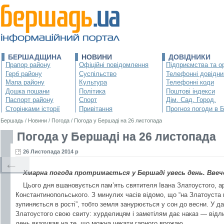
БЕРШАДЩИНА
НОВИНИ
ДОВІДНИКИ
Прапор району
Офіційні повідомлення
Підприємства та ор
Герб району
Суспільство
Телефонні довідни
Мапа району
Культура
Телефонні коди
Дошка пошани
Політика
Поштові індекси
Паспорт району
Спорт
Дім. Сад. Город.
Сторінками історії
Привітання
Прогноз погоди в 
Бершадь
/
Новини
/
Погода
/
Погода у Бершаді на 26 листопада
Погода у Бершаді на 26 листопада
26 Листопада 2014 р
←
Хмарна погода протримається у Бершаді увесь день. Ввече
Цього дня вшановується пам’ять святителя Івана Златоустого, а
Константинопольського. З минулих часів відомо, що “на Златоуста в
зупиняється в рості”, тобто земля занурюється у сон до весни. У да
Златоустого свою свиту: хурделицям і заметілям дає наказ — відлиг
день вказував на те, що можна чекати гарного врожаю.