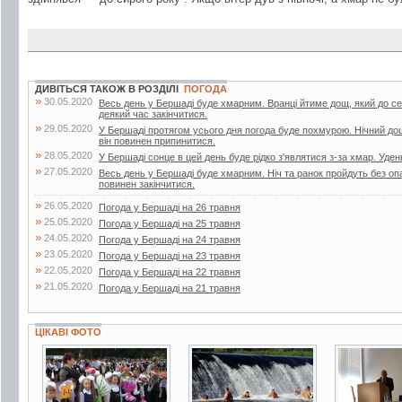
ДИВІТЬСЯ ТАКОЖ В РОЗДІЛІ
ПОГОДА
»
30.05.2020
Весь день у Бершаді буде хмарним. Вранці йтиме дощ, який до с
деякий час закінчитися.
»
29.05.2020
У Бершаді протягом усього дня погода буде похмурою. Нічний до
він повинен припинитися.
»
28.05.2020
У Бершаді сонце в цей день буде рідко з'являтися з-за хмар. Уден
»
27.05.2020
Весь день у Бершаді буде хмарним. Ніч та ранок пройдуть без опа
повинен закінчитися.
»
26.05.2020
Погода у Бершаді на 26 травня
»
25.05.2020
Погода у Бершаді на 25 травня
»
24.05.2020
Погода у Бершаді на 24 травня
»
23.05.2020
Погода у Бершаді на 23 травня
»
22.05.2020
Погода у Бершаді на 22 травня
»
21.05.2020
Погода у Бершаді на 21 травня
ЦІКАВІ ФОТО
5 фото
14 фото
4 фото