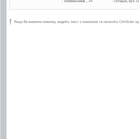
зловмисників....»»
Поташні, вул. Ос
Якщо Ви виявили помилку, виділіть текст з помилкою та натисніть Ctrl+Enter щ