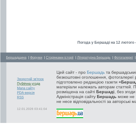
Погода у Бершаді на 12 лютого 
Бершадщина
|
Форуми
|
Сторінками історії
|
Літературна Бершадь
|
Фотогалереї
Цей сайт - про
Бершадь
та бершадський
безкоштовні оголошення, фотогалереї р
Зворотній зв'язок
підготовлено редакцією газети
«Берша
Публічна угода
матеріали належать авторам статтей. 
Мапа сайту
розміщена на сайті
Бершаді
, без згод
PDA-версія
Адміністрація сайту
Бершадь
може не п
RSS
не несе відповідальності за авторські м
12.01.2026 03:41:04