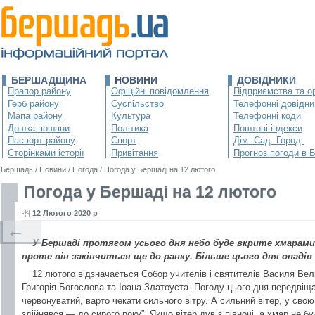
БЕРШАДЩИНА
НОВИНИ
ДОВІДНИКИ
Прапор району
Офіційні повідомлення
Підприємства та ор
Герб району
Суспільство
Телефонні довідни
Мапа району
Культура
Телефонні коди
Дошка пошани
Політика
Поштові індекси
Паспорт району
Спорт
Дім. Сад. Город.
Сторінками історії
Привітання
Прогноз погоди в 
Бершадь
/
Новини
/
Погода
/
Погода у Бершаді на 12 лютого
Погода у Бершаді на 12 лютого
12 Лютого 2020 р
←
У Бершаді протягом усього дня небо буде вкрите хмарами. 
проте він закінчиться ще до ранку. Більше цього дня опадів 
12 лютого відзначається Собор учителів і святителів Василя Вел
Григорія Богослова та Іоана Златоуста. Погоду цього дня передвіщав
червонуватий, варто чекати сильного вітру. А сильний вітер, у свою 
здійнявся — до сирого року”. Якщо вітер дув з півночі, а хмар не б