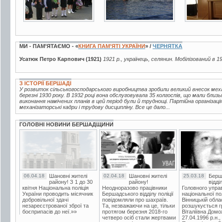
МИ - ПАМ’ЯТАЄМО - «
КНИГА ПАМ’ЯТІ УКРАЇНИ
» /
ЧЕРНЯТКА
Усатюк Петро Карпович (1921)
1921 р., українець, селянин. Мобілізований в 
З ІСТОРІЇ БЕРШАДІ
У розвиток сільськогосподарського виробництва зробили великий внесок мех
березні 1930 року. В 1932 році вона обслуговувала 35 колгоспів, що мали близь
виконання намічених планів в цей період були й труднощі. Партійна організац
механізаторські кадри і трудову дисципліну. Все це дало...
ГОЛОВНІ НОВИНИ БЕРШАДЩИНИ
06.04.18
Шановні жителі
02.04.18
Шановні жителі
25.03.18
Берш
району! З 1 до 30
району!
відді
квітня Національна поліція
Неодноразово працівники
Головного упра
України проводить місячник
Бершадського відділу поліції
національної пол
добровільної здачі
повідомляли про шахраїв.
Вінницькій обла
незареєстрованої зброї та
Та, незважаючи на це, тільки
розшукується гр
боєприпасів до неї.»»
протягом березня 2018-го
Віталіївна Домо
четверо осіб стали жертвами
27.04.1996 р.н.,