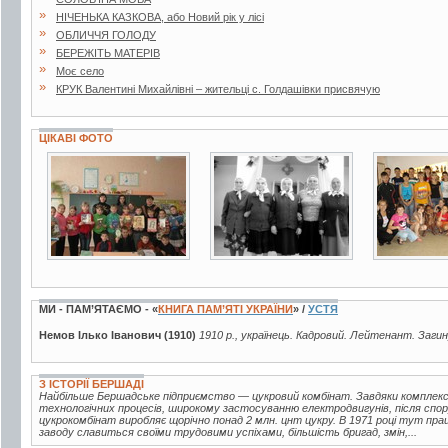
»
НІЧЕНЬКА КАЗКОВА, або Новий рік у лісі
»
ОБЛИЧЧЯ ГОЛОДУ
»
БЕРЕЖІТЬ МАТЕРІВ
»
Моє село
»
КРУК Валентині Михайлівні – жительці с. Голдашівки присвячую
ЦІКАВІ ФОТО
3 фото
2 фото
5 фото
МИ - ПАМ’ЯТАЄМО - «
КНИГА ПАМ’ЯТІ УКРАЇНИ
» /
УСТЯ
Немов Ілько Іванович (1910)
1910 р., українець. Кадровий. Лейтенант. Загин
З ІСТОРІЇ БЕРШАДІ
Найбільше Бершадське підприємство — цукровий комбінат. Завдяки комплексн
технологічних процесів, широкому застосуванню електродвигунів, після спор
цукрокомбінат виробляє щорічно понад 2 млн. цнт цукру. В 1971 році тут пра
заводу славиться своїми трудовими успіхами, більшість бригад, змін,...