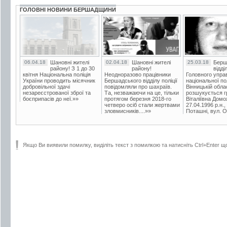
ГОЛОВНІ НОВИНИ БЕРШАДЩИНИ
06.04.18
Шановні жителі
02.04.18
Шановні жителі
25.03.18
Берш
району! З 1 до 30
району!
відді
квітня Національна поліція
Неодноразово працівники
Головного упра
України проводить місячник
Бершадського відділу поліції
національної пол
добровільної здачі
повідомляли про шахраїв.
Вінницькій обла
незареєстрованої зброї та
Та, незважаючи на це, тільки
розшукується гр
боєприпасів до неї.»»
протягом березня 2018-го
Віталіївна Домо
четверо осіб стали жертвами
27.04.1996 р.н.,
зловмисників....»»
Поташні, вул. Ос
Якщо Ви виявили помилку, виділіть текст з помилкою та натисніть Ctrl+Enter щ