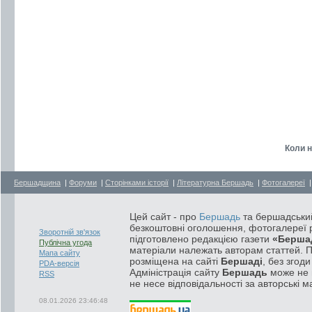
Коли н
Бершадщина
|
Форуми
|
Сторінками історії
|
Літературна Бершадь
|
Фотогалереї
Цей сайт - про
Бершадь
та бершадський
безкоштовні оголошення, фотогалереї р
Зворотній зв'язок
підготовлено редакцією газети
«Берша
Публічна угода
матеріали належать авторам статтей. 
Мапа сайту
розміщена на сайті
Бершаді
, без згод
PDA-версія
Адміністрація сайту
Бершадь
може не п
RSS
не несе відповідальності за авторські м
08.01.2026 23:46:48