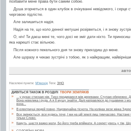
позбавити мене права бути самим собою.
Душа згорнеться в один клубок в очікуванні невідомого, і серце 
черговою підлістю.
Але залишиться надія.
Надія на те, що коло денної метушні розірветься, і я знову зустрі
О, ніч! Ти даєш мені те, чого досі не зміг дати ніхто. Ти приносиш
яка нарешті стає вільною.
Після кожного пекельного дня ти знову приходиш до мене.
Але щоразу я чекаю зустрічі з тобою, як з найкращим, найвірніш
авто
Населені пункти:
М'якохід
Теги:
ЗНО
ДИВІТЬСЯ ТАКОЖ В РОЗДІЛІ
ТВОРИ ЗЕМЛЯКІВ
»
…у руках стискаю ніж. Тихо продираюся між деревами. Ступаю обережно. Дивл
Вона невелика і руда. А я ЇЇ мушу знайти. Далі направлюся до гущавини з м
вона...
»
В електричці людей повно, Надзвичайна тіснота. На колінах везе жінка Здор
»
Все змінюється, все кудись тече, І ми на цій землі лиш тимчасово. Настане
тільки Слово.
»
Кажуть, щастя важко мати, Бо його треба впіймати. А секрет увесь у тім, Що
»
СОЛОВ’ЇНА МОВА