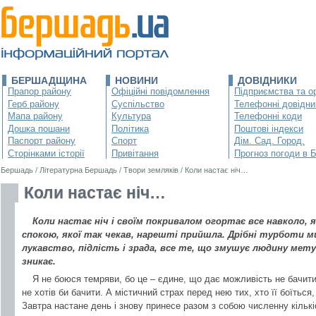
БЕРШАДЩИНА
НОВИНИ
ДОВІДНИКИ
Прапор району
Офіційні повідомлення
Підприємства та ор
Герб району
Суспільство
Телефонні довідни
Мапа району
Культура
Телефонні коди
Дошка пошани
Політика
Поштові індекси
Паспорт району
Спорт
Дім. Сад. Город.
Сторінками історії
Привітання
Прогноз погоди в 
Бершадь
/
Літературна Бершадь
/
Твори земляків
/
Коли настає ніч…
Коли настає ніч…
Коли настає ніч і своїм покривалом огортає все навколо, 
спокою, якої так чекав, нарешті прийшла. Дрібні турботи ми
лукавство, підлість і зрада, все те, що змушує людину мет
зникає.
Я не боюся темряви, бо це – єдине, що дає можливість не бачити
не хотів би бачити. А містичний страх перед нею тих, хто її боїться,
Завтра настане день і знову принесе разом з собою численну кількі