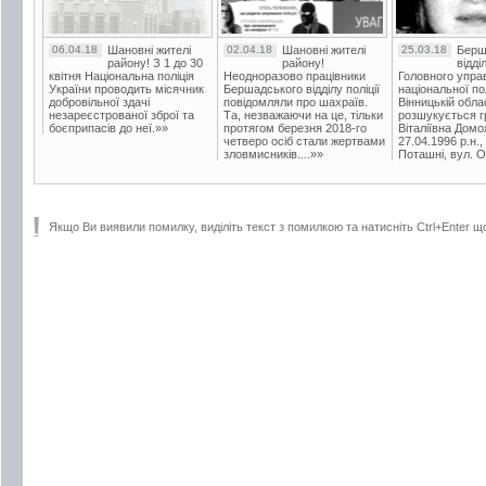
06.04.18
Шановні жителі
02.04.18
Шановні жителі
25.03.18
Берш
району! З 1 до 30
району!
відді
квітня Національна поліція
Неодноразово працівники
Головного упра
України проводить місячник
Бершадського відділу поліції
національної пол
добровільної здачі
повідомляли про шахраїв.
Вінницькій обла
незареєстрованої зброї та
Та, незважаючи на це, тільки
розшукується гр
боєприпасів до неї.»»
протягом березня 2018-го
Віталіївна Домо
четверо осіб стали жертвами
27.04.1996 р.н.,
зловмисників....»»
Поташні, вул. Ос
Якщо Ви виявили помилку, виділіть текст з помилкою та натисніть Ctrl+Enter щ