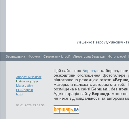
Лещенко Петро Лук'янович - Г
Бершадщина
|
Форуми
|
Сторінками історії
|
Літературна Бершадь
|
Фотогалереї
Цей сайт - про
Бершадь
та бершадський
безкоштовні оголошення, фотогалереї р
Зворотній зв'язок
підготовлено редакцією газети
«Берша
Публічна угода
матеріали належать авторам статтей. 
Мапа сайту
розміщена на сайті
Бершаді
, без згод
PDA-версія
Адміністрація сайту
Бершадь
може не п
RSS
не несе відповідальності за авторські м
08.01.2026 23:02:50