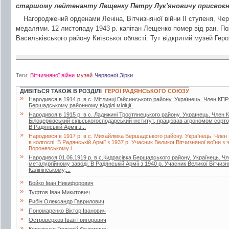
старшому лейтенанту Лещенку Петру Лук'яновичу присвоєно
Нагороджений орденами Леніна, Вітчизняної війни II ступеня, Чер
медалями. 12 листопаду 1943 р. капітан Лещенко помер від ран. П
Васильківського району Київської області. Тут відкритий музей Геро
Теги:
Вітчизняної війни
музей
Червоної Зірки
ДИВІТЬСЯ ТАКОЖ В РОЗДІЛІ
ГЕРОЇ РАДЯНСЬКОГО СОЮЗУ
»
Народився в 1914 р. в с. Мітлинці Гайсинського району. Українець. Член КП
Бершадському районному відділі міліції.
»
Народився в 1915 р. в с. Ладижині Тростянецького району. Українець. Член К
Білоцерківський сільськогосподарський інститут, працював агрономом сорт
В Радянській Армії з...
»
Народився в 1917 р. в с. Михайлівка Бершадського району. Українець. Член
в колгоспі. В Радянській Армії з 1937 р. Учасник Великої Вітчизняної воїни 
Воронезському і...
»
Народився 01.06.1919 р. в с.Кидрасівка Бершадського району. Українець. Ч
металургійному заводі. В Радянській Армії з 1940 р. Учасник Великої Вітчизн
Калінінському,...
»
Бойко Іван Никифорович
»
Туфтов Іван Микитович
»
Рибін Олександр Гаврилович
»
Пономаренко Віктор Іванович
»
Островерхов Іван Григорович
»
Короленко Григорій Федотович