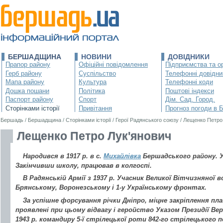
БЕРШАДЩИНА
НОВИНИ
ДОВІДНИКИ
Прапор району
Офіційні повідомлення
Підприємства та ор
Герб району
Суспільство
Телефонні довідни
Мапа району
Культура
Телефонні коди
Дошка пошани
Політика
Поштові індекси
Паспорт району
Спорт
Дім. Сад. Город.
Сторінками історії
Привітання
Прогноз погоди в 
Бершадь
/
Бершадщина
/
Сторінками історії
/
Герої Радянського союзу
/
Лещенко Петро
Лещенко Петро Лук'янович
Народився в 1917 р. в с.
Михайлівка
Бершадського району. Ук
Закінчивши школу, працював в колгоспі.
В Радянській Армії з 1937 р. Учасник Великої Вітчизняної во
Брянському, Воронезському і 1-у Українському фронтах.
За успішне форсування річки Дніпро, міцне закріплення пла
проявлені при цьому відвагу і геройство Указом Президії Ве
1943 р. командиру 5-ї стрілецької роти 842-го стрілецького по