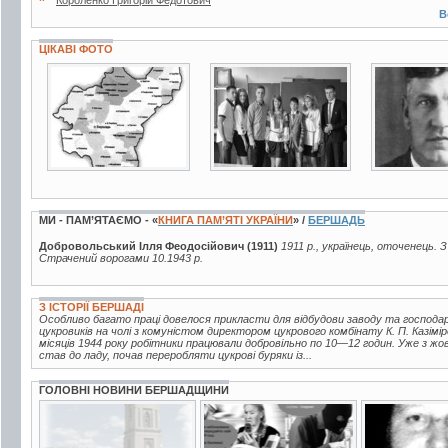
В
ЦІКАВІ ФОТО
7 фото
2 фото
3 фото
МИ - ПАМ’ЯТАЄМО - «
КНИГА ПАМ’ЯТІ УКРАЇНИ
» /
БЕРШАДЬ
Добровольський Ілля Феодосійович (1911)
1911 р., українець, оточенець. З 
Страчений ворогами 10.1943 р.
З ІСТОРІЇ БЕРШАДІ
Особливо багато праці довелося прикласти для відбудови заводу та господ
цукровиків на чолі з комуністом директором цукрового комбінату К. П. Казі
місяців 1944 року робітники працювали добровільно по 10—12 годин. Уже з жо
став до ладу, почав переробляти цукрові буряки із...
ГОЛОВНІ НОВИНИ БЕРШАДЩИНИ