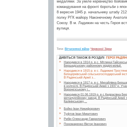
медалями. За уміле керівництво бойовим
командування на фронті боротьби з япо
8 вересня 1945 р. начальнику штабу 212
полку РГК майору Наконечному Анатолі
Союзу. В м. Ладижин на честь Героя вст
вулиця.
Теги:
Вітчизняної війни
Червоної Зірки
ДИВІТЬСЯ ТАКОЖ В РОЗДІЛІ
ГЕРОЇ РАДЯ
»
Народився в 1914 р. в с. Мітлинці Гайсинс
Бершадському районному відділі міліції.
»
Народився в 1915 р. в с. Ладижині Тростяне
Білоцерківський сільськогосподарський ін
В Радянській Армії з...
»
Народився в 1917 р. в с. Михайлівка Берша
в колгоспі. В Радянській Армії з 1937 р. Уч
Воронезському і...
»
Народився 01.06.1919 р. в с.Кидрасівка Бе
металургійному заводі. В Радянській Армії 
Калінінському,...
»
Бойко Іван Никифорович
»
Туфтов Іван Микитович
»
Рибін Олександр Гаврилович
»
Пономаренко Віктор Іванович