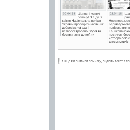
06.04.18
Шановні жителі
02.04.18
Шан
району! З 1 до 30
рай
квітня Національна поліція
Неодноразово
України проводить місячник
Бершадського в
добровільної здачі
повідомляли п
незареєстрованої зброї та
Та, незважаюч
боєприпасів до неї.»»
протягом бере
четверо осіб 
зловмисників..
Якщо Ви виявили помилку, виділіть текст з по