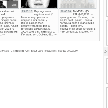
овні жителі
25.03.18
Бершадським
18.03.18
ВИМОГИ ДО
ону!
відділом поліції
КАНДИДАТІВ: –
 працівники
Головного управління
громадянство України; – вік
ідділу поліції
національної поліції у
від 20 до 35 років; – повна
ро шахраїв.
Вінницькій області
загальна середня або вища
и на це, тільки
розшукується гр. Ірина
освіта; – наявність
зня 2018-го
Віталіївна Доможирська,
посвідчення водія категорії В;
стали жертвами
27.04.1996 р.н., жителька с.
– готовність до служби...»»
..»»
Поташні, вул. Осіння, 89,...»»
милкою та натисніть Ctrl+Enter щоб повідомити про це редакцію