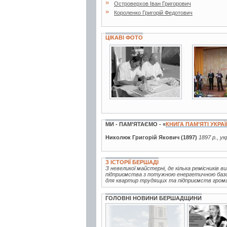
»
Островерхов Іван Григорович
»
Короленко Григорій Федотович
ЦІКАВІ ФОТО
4 фото
4 фото
МИ - ПАМ’ЯТАЄМО - «
КНИГА ПАМ’ЯТІ УКРА
Николюк Григорій Якович (1897)
1897 р., у
З ІСТОРІЇ БЕРШАДІ
З невеликої майстерні, де кілька ремісників 
підприємства з потужною енергетичною базою
для квартир трудящих та підприємств громад
ГОЛОВНІ НОВИНИ БЕРШАДЩИНИ