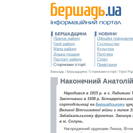
БЕРШАДЩИНА
НОВИНИ
Прапор району
Офіційні повідомле
Герб району
Суспільство
Мапа району
Культура
Дошка пошани
Політика
Паспорт району
Спорт
Сторінками історії
Привітання
Бершадь
/
Бершадщина
/
Сторінками історії
/
Герої Ра
Наконечний Анатолі
Народився в 1915 р. в с. Ладижині
Закінчивши в 1938 р. Білоцерківсь
сортодільниці на
Бершадському
цукр
Великої Вітчизняної війни з липня 19
Забайкальському фронтах. Загинув в
в м. Солунь.
Нагороджений орденами Леніна, Вітчиз