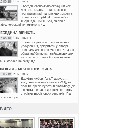
Нам пишуть
16.06.18
Сьогодні економічно складний час
для всієї країни та для кожного
господарника і підприємця зокрема,
не виняток і ПрАТ «Птахокомбінат
«Бершадсь кий». Але, за свою
айже сорокарічну історію, ми...
ЛЕБЕДИНА ВІРНІСТЬ
Нам пишуть
16.06.18
Кожна людина має свій характер,
уподобання, пріоритети у виборі
прикладу для наслідування. Я давно
обрав найближчих і найрідніших для
мене людей – моїх батька та матір.
ак склалося не тому, що...
ІЙ КРАЙ – МОЯ ІСТОРІЯ ЖИВА
Нам пишуть
16.06.18
Даруйте любов! А як її дарувати,
якщо не словами в книжках? Дуже
просто: презентувати в бібліотеку, де
юні читачі із захопленням гортають
сторінки творів своїх земляків. Під
ас проведення...
ВІДЕО