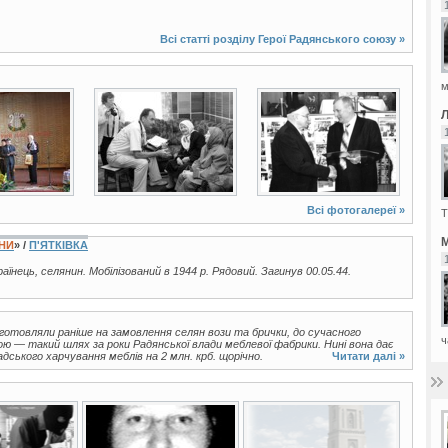
Всі статті розділу
Герої Радянського союзу
»
м
10 фото
2 фото
Всі фотогалереї »
Т
М
ЇНИ
» /
П'ЯТКІВКА
країнець, селянин. Мобілізований в 1944 р. Рядовий. Загинув 00.05.44.
виготовляли раніше на замовлення селян вози та брички, до сучасного
ч
 — такий шлях за роки Радянської влади меблевої фабрики. Нині вона дає
ського харчування меблів на 2 млн. крб. щорічно.
Читати далі »