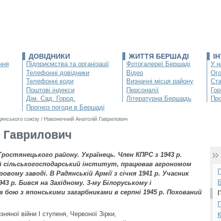
ДОВІДНИКИ
ЖИТТЯ БЕРШАДІ
І
ння
Підприємства та організації
Фотогалереї Бершаді
У н
Телефонні довідники
Відео
Ог
Телефонні коди
Визначні місця району
Ста
Поштові індекси
Персоналії
Гор
Дім. Сад. Город.
Літературна Бершадь
Про
Прогноз погоди в Бершаді
дянського союзу
/
Наконечний Анатолій Гаврилович
й Гаврилович
 Тростянецького району. Українець. Член КПРС з 1943 р.
кий сільськогосподарський інститут, працював агрономом
П
овому заводі. В Радянській Армії з січня 1941 р. Учасник
43 р. Бився на Західному. 3-му Білоруському і
 бою з японськими загарбниками в серпні 1945 р. Похований
Г
няної війни І ступеня, Червоної Зірки,
К