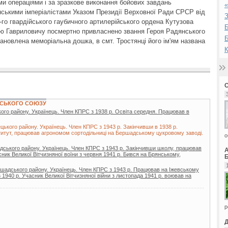
и операціями і за зразкове виконання бойових завдань
нськими імперіалістами Указом Президії Верховної Ради СРСР від
З
-го гвардійського гаубичного артилерійського ордена Кутузова
Б
ю Гавриловичу посмертно привласнено звання Героя Радянського
Б
ановлена меморіальна дошка, в смт. Тростянці його ім'ям названа
К
НСЬКОГО СОЮЗУ
ького району. Українець. Член КПРС з 1938 р. Освіта середня. Працював в
цького району. Українець. Член КПРС з 1943 р. Закінчивши в 1938 р.
ститут, працював агрономом сортодільниці на Бершадському цукровому заводі.
о
дського району. Українець. Член КПРС з 1943 р. Закінчивши школу, працював
асник Великої Вітчизняної воїни з червня 1941 р. Бився на Брянському,
Б
ршадського району. Українець. Член КПРС з 1943 р. Працював на Іжевському
з 1940 р. Учасник Великої Вітчизняної війни з листопада 1941 р. воював на
р