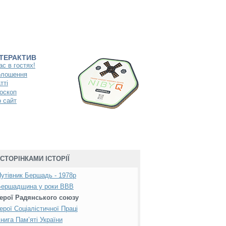
НТЕРАКТИВ
ас в гостях!
олошення
тті
оскоп
 сайт
СТОРІНКАМИ ІСТОРІЇ
утівник Бершадь - 1978р
Бершадщина у роки ВВВ
Герої Радянського союзу
ерої Соціалістичної Праці
нига Пам’яті України