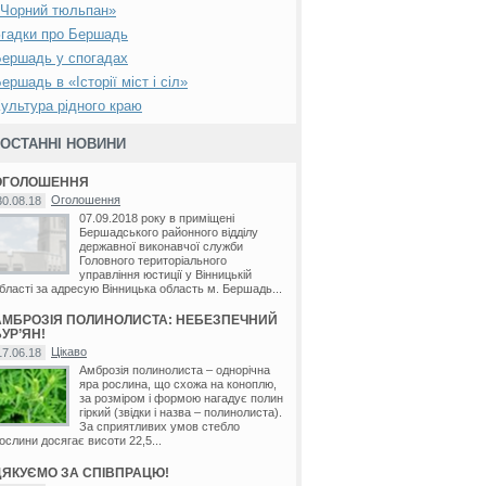
«Чорний тюльпан»
гадки про Бершадь
ершадь у спогадах
ершадь в «Історії міст і сіл»
ультура рідного краю
ОСТАННІ НОВИНИ
ОГОЛОШЕННЯ
Оголошення
30.08.18
07.09.2018 року в приміщені
Бершадського районного відділу
державної виконавчої служби
Головного територіального
управління юстиції у Вінницькій
бласті за адресую Вінницька область м. Бершадь...
АМБРОЗІЯ ПОЛИНОЛИСТА: НЕБЕЗПЕЧНИЙ
УР’ЯН!
Цікаво
17.06.18
Амброзія полинолиста – однорічна
яра рослина, що схожа на коноплю,
за розміром і формою нагадує полин
гіркий (звідки і назва – полинолиста).
За сприятливих умов стебло
ослини досягає висоти 22,5...
ДЯКУЄМО ЗА СПІВПРАЦЮ!