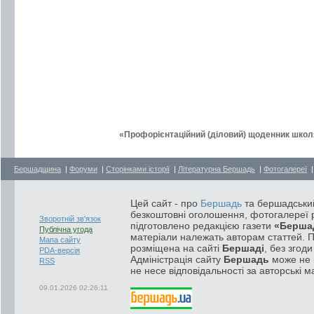
«Профорієнтаційний (діловий) щоденник школяр
Бершадщина
|
Форуми
|
Сторінками історії
|
Літературна Бершадь
|
Фотогалереї
Цей сайт - про
Бершадь
та бершадський
безкоштовні оголошення, фотогалереї р
Зворотній зв'язок
підготовлено редакцією газети
«Берша
Публічна угода
матеріали належать авторам статтей. 
Мапа сайту
розміщена на сайті
Бершаді
, без згод
PDA-версія
Адміністрація сайту
Бершадь
може не п
RSS
не несе відповідальності за авторські м
09.01.2026 02:26:11