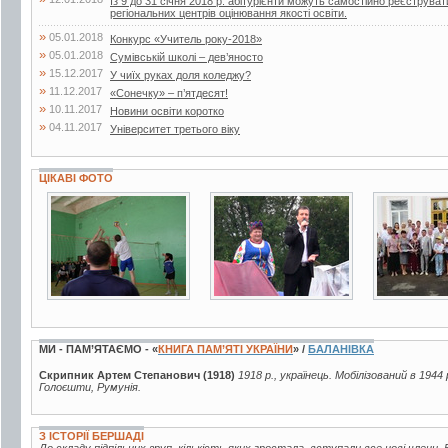
Із 9 до 31 січня 2018 р. абітурієнти можуть самостійно реєструв
регіональних центрів оцінювання якості освіти.
»
05.01.2018
Конкурс «Учитель року-2018»
»
05.01.2018
Сумівській школі – дев’яносто
»
15.12.2017
У чиїх руках доля коледжу?
»
11.12.2017
«Сонечку» – п’ятдесят!
»
10.11.2017
Новини освіти коротко
»
04.11.2017
Університет третього віку
ЦІКАВІ ФОТО
5 фото
15 фото
6 фото
МИ - ПАМ’ЯТАЄМО - «
КНИГА ПАМ’ЯТІ УКРАЇНИ
» /
БАЛАНІВКА
Скрипник Артем Степанович (1918)
1918 р., українець. Мобілізований в 1944
Голоєшти, Румунія.
З ІСТОРІЇ БЕРШАДІ