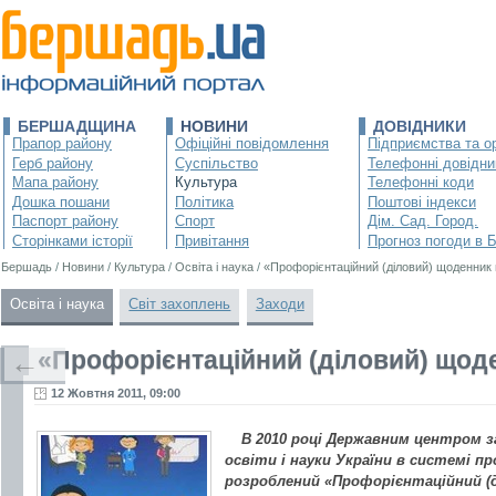
БЕРШАДЩИНА
НОВИНИ
ДОВІДНИКИ
Прапор району
Офіційні повідомлення
Підприємства та ор
Герб району
Суспільство
Телефонні довідни
Мапа району
Культура
Телефонні коди
Дошка пошани
Політика
Поштові індекси
Паспорт району
Спорт
Дім. Сад. Город.
Сторінками історії
Привітання
Прогноз погоди в 
Бершадь
/
Новини
/
Культура
/
Освіта і наука
/
«Профорієнтаційний (діловий) щоденник
Освіта і наука
Світ захоплень
Заходи
«Профорієнтаційний (діловий) щод
←
12 Жовтня 2011, 09:00
В 2010 році Державним центром 
освіти і науки України в системі пр
розроблений «Профорієнтаційний (