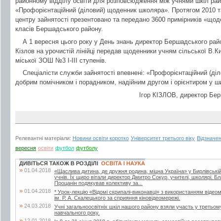
районному відділу освіти для розповсюдження між учнями шкіл рай
«Профорієнтаційний (діловий) щоденник школяра». Протягом 2010 та
центру зайнятості презентовано та передано 3600 примірників «що
класів Бершадського району.
А 1 вересня цього року у День знань директор Бершадського райо
Кізлов на урочистій лінійці передав щоденники учням сільської В.Ки
міської ЗОШ №3 І-ІІІ ступенів.
Спеціалісти служби зайнятості впевнені: «Профорієнтаційний (д
добрим помічником і порадником, надійним другом і орієнтиром у ши
Ігор КІЗЛОВ, директор Бер
Релевантні матеріали:
Новини освіти коротко
Університет третього віку
Відзначе
вересня
освіти
футбол
футболу
ДИВІТЬСЯ ТАКОЖ В РОЗДІЛІ
ОСВІТА І НАУКА
»
01.04.2018
«Щаслива дитина, де дружня родина, міцна Україна» у Бирлівській ш
учнів. Їх щиро вітали директор Дмитро Сокур, учителі, школярі. 
Процанін подякував колективу за...
»
01.04.2018
* Урок-лекцію «Відомі скрипалі-виконавці» з використанням відеом
ім. Р. А. Скалецького за сприяння кіновідеомережі.
»
24.03.2018
Учні загальноосвітніх шкіл нашого району взяли участь у третьом
навчального року.
»
12.01.2018