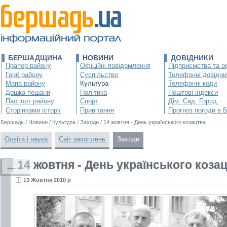
БЕРШАДЩИНА
НОВИНИ
ДОВІДНИКИ
Прапор району
Офіційні повідомлення
Підприємства та ор
Герб району
Суспільство
Телефонні довідни
Мапа району
Культура
Телефонні коди
Дошка пошани
Політика
Поштові індекси
Паспорт району
Спорт
Дім. Сад. Город.
Сторінками історії
Привітання
Прогноз погоди в 
Бершадь
/
Новини
/
Культура
/
Заходи
/
14 жовтня - День українського козацтва
Освіта і наука
Світ захоплень
Заходи
14 жовтня - День українського коза
←
13 Жовтня 2010 р