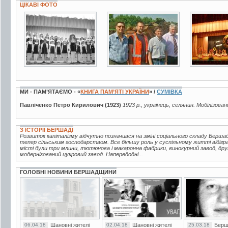
ЦІКАВІ ФОТО
3 фото
3 фото
5 фото
МИ - ПАМ’ЯТАЄМО - «
КНИГА ПАМ’ЯТІ УКРАЇНИ
» /
СУМІВКА
Павліченко Петро Кирилович (1923)
1923 р., українець, селянин. Мобілізован
З ІСТОРІЇ БЕРШАДІ
Розвиток капіталізму відчутно позначився на зміні соціального складу Берш
тепер сільським господарством. Все більшу роль у суспільному житті відігр
місті були три млини, тютюнова і макаронна фабрики, винокурний завод, друк
модернізований цукровий завод. Напередодні...
ГОЛОВНІ НОВИНИ БЕРШАДЩИНИ
06.04.18
Шановні жителі
02.04.18
Шановні жителі
25.03.18
Берш