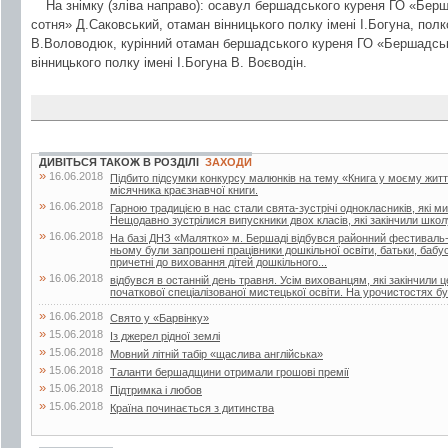
На знімку (зліва направо): осавул бершадського куреня ГО «Бер
сотня» Д.Саковський, отаман вінницького полку імені І.Богуна, полк
В.Воловодюк, курінний отаман бершадського куреня ГО «Бершадськ
вінницького полку імені І.Богуна В. Воєводін.
ДИВІТЬСЯ ТАКОЖ В РОЗДІЛІ
ЗАХОДИ
»
16.06.2018
Підбито підсумки конкурсу малюнків на тему «Книга у моєму житті»
місячника краєзнавчої книги.
»
16.06.2018
Гарною традицією в нас стали свята-зустрічі однокласників, які м
Нещодавно зустрілися випускники двох класів, які закінчили школу
»
16.06.2018
На базі ДНЗ «Малятко» м. Бершаді відбувся районний фестиваль-к
ньому були запрошені працівники дошкільної освіти, батьки, бабусі 
причетні до виховання дітей дошкільного...
»
16.06.2018
відбувся в останній день травня. Усім вихованцям, які закінчили 
початкової спеціалізованої мистецької освіти. На урочистостях бул
»
16.06.2018
Свято у «Барвінку»
»
15.06.2018
Із джерел рідної землі
»
15.06.2018
Мовний літній табір «щаслива англійська»
»
15.06.2018
Таланти бершадщини отримали грошові премії
»
15.06.2018
Підтримка і любов
»
15.06.2018
Країна починається з дитинства