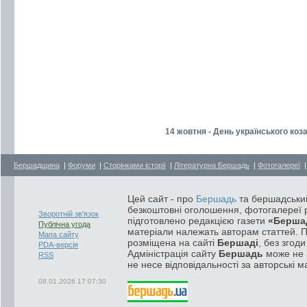
14 жовтня - День українського коз
Бершадщина
|
Форуми
|
Сторінками історії
|
Літературна Бершадь
|
Фотогалереї
Цей сайт - про
Бершадь
та бершадський
безкоштовні оголошення, фотогалереї р
Зворотній зв'язок
підготовлено редакцією газети
«Берша
Публічна угода
матеріали належать авторам статтей. 
Мапа сайту
розміщена на сайті
Бершаді
, без згод
PDA-версія
Адміністрація сайту
Бершадь
може не п
RSS
не несе відповідальності за авторські м
08.01.2026 17:07:30