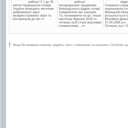
району! З 1 до 30
району!
відді
квітня Національна поліція
Неодноразово працівники
Головного упра
України проводить місячник
Бершадського відділу поліції
національної пол
добровільної здачі
повідомляли про шахраїв.
Вінницькій обла
незареєстрованої зброї та
Та, незважаючи на це, тільки
розшукується гр
боєприпасів до неї.»»
протягом березня 2018-го
Віталіївна Домо
четверо осіб стали жертвами
27.04.1996 р.н.,
зловмисників....»»
Поташні, вул. Ос
Якщо Ви виявили помилку, виділіть текст з помилкою та натисніть Ctrl+Enter щ